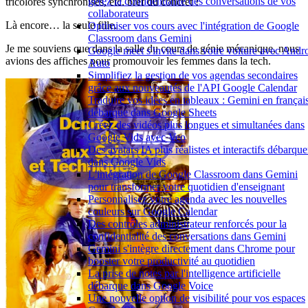
gérez la confidentialité des conversations de vos
tricolores synchronisés, etc. bref du concret !
collaborateurs
Là encore… la seule fille.
Optimiser vos cours avec l'intégration de Google
Classroom dans Gemini
Je me souviens que dans la salle du cours de génie mécanique, nous
Google meet s'invite dans votre voiture avec Andr
avions des affiches pour promouvoir les femmes dans la tech.
Auto
Simplifiez la gestion de vos agendas secondaires
grâce aux nouveautés de l'API Google Calendar
Traduire vos idées en tableaux : Gemini en françai
débarque dans Google Sheets
Créez des vidéos plus longues et simultanées dans
Google Vids avec Veo
Des avatars IA plus réalistes et interactifs débarque
dans Google Vids
L'intégration de Google Classroom dans Gemini
pour transformer votre quotidien d'enseignant
Personnalisez votre agenda avec les nouvelles
couleurs sur Google Calendar
Des contrôles administrateur renforcés pour la
confidentialité des conversations dans Gemini
Gemini s'intègre directement dans Chrome pour
booster votre productivité au quotidien
La prise de notes par l'intelligence artificielle
débarque dans Google Voice
Une nouvelle option de visibilité pour vos espaces