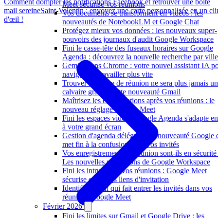
Comment dompter les notifications Facebook et retrouver une boîte
Meet sécurise vos réunions
mail sereine
Saint-Valentin : envoyez une carte personnalisée en un cli
Vos documents se transforment en vidéos : les
d'œil !
nouveautés de NotebookLM et Google Chat
Protégez mieux vos données : les nouveaux super-
pouvoirs des journaux d'audit Google Workspace
Fini le casse-tête des fuseaux horaires sur Google
Agenda : découvrez la nouvelle recherche par ville
Gemini dans Chrome : votre nouvel assistant IA p
naviguer et travailler plus vite
Trouver une date de réunion ne sera plus jamais un
calvaire grâce à cette nouveauté Gmail
Maîtrisez les conversations après vos réunions : le
nouveau réglage Google Meet
Fini les espaces vides : Google Agenda s'adapte en
à votre grand écran
Gestion d'agenda déléguée : la nouveauté Google 
met fin à la confusion pour vos invités
Vos enregistrements de réunion sont-ils en sécurité
Les nouvelles protections de Google Workspace
Fini les intrus dans vos réunions : Google Meet
sécurise enfin vos liens d'invitation
Identifiez enfin qui fait entrer les invités dans vos
réunions Google Meet
Février 2026
Fini les limites sur Gmail et Google Drive : les