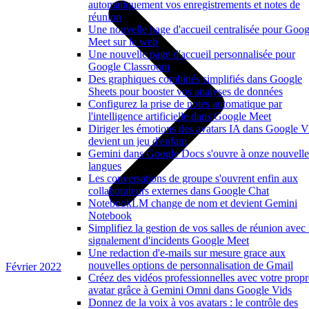
automatiquement vos enregistrements et notes de
réunion
Une nouvelle page d'accueil centralisée pour Goog
Meet sur le web
Une nouvelle page d'accueil personnalisée pour
Google Classroom
Des graphiques combinés simplifiés dans Google
Sheets pour booster vos analyses de données
Configurez la prise de notes automatique par
l'intelligence artificielle dans Google Meet
Diriger les émotions des avatars IA dans Google V
devient un jeu d'enfant
Gemini dans Google Docs s'ouvre à onze nouvelle
langues
Les conversations de groupe s'ouvrent enfin aux
collaborateurs externes dans Google Chat
NotebookLM change de nom et devient Gemini
Notebook
Simplifiez la gestion de vos salles de réunion avec 
signalement d'incidents Google Meet
Une redaction d'e-mails sur mesure grace aux
nouvelles options de personnalisation de Gmail
Février 2022
Créez des vidéos professionnelles avec votre propr
avatar grâce à Gemini Omni dans Google Vids
Donnez de la voix à vos avatars : le contrôle des