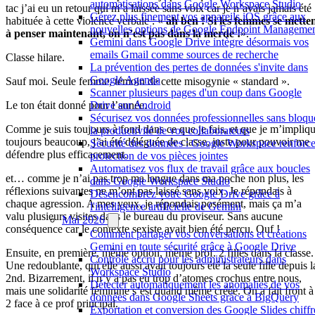
automatisations dans Google Workspace Studio
tac j’ai eu un retour qui m’a laissée sans voix car je n’avais jamais été
Gérez plus finement vos appareils iOS grâce aux
habituée à cette violence verbale : «
ah ben ! Si les femmes se mette
nouvelles options de Google Endpoint Manageme
à penser maintenant, on n’est pas dans la merde !
».
Gemini dans Google Drive intègre désormais vos
emails Gmail comme sources de recherche
Classe hilare.
La prévention des pertes de données s'invite dans
Google Agenda
Sauf moi. Seule femme, témoin de cette misogynie « standard ».
Scanner plusieurs pages d'un coup dans Google
Drive sur Android
Le ton était donné pour l’année.
Sécurisez vos données professionnelles sans bloqu
Comme je suis toujours à fond dans ce que je fais, et que je m’impliq
la productivité de vos collaborateurs
toujours beaucoup, j’ai été déléguée de classe, juste pour pouvoir me
Sécurité des données : Google Workspace renforce
défendre plus efficacement.
protection de vos pièces jointes
Automatisez vos flux de travail grâce aux boucles
et… comme je n’ai pas trop ma langue dans ma poche non plus, les
dans Google Workspace Studio
réflexions suivantes ne m’ont pas laissé sans voix. Je répondais à
Désencombrez votre Google Drive grâce à
chaque agression. A mes yeux, je répondais posément, mais ça m’a
l'intelligence artificielle de Gemini
valu plusieurs visites dans le bureau du proviseur. Sans aucune
Mai 2026
conséquence car le contexte sexiste avait bien été perçu. Ouf !
Comment partager vos conversations et créations
Gemini en toute sécurité grâce à Google Drive
Ensuite, en première, même option, même prof. 2 filles dans la classe.
Contrôle accru pour les administrateurs dans
Une redoublante, qui elle aussi avait toujours été la seule fille depuis l
Workspace Studio
2nd. Bizarrement, il n’y a pas eu trop d’atomes crochus entre nous,
Détecter automatiquement les anomalies de vos
mais une solidarité féminine s’est quand même créée. On a fait front à
données dans Google Sheets grâce à BigQuery
2 face à ce prof principal.
Exportation et conversion des Google Slides chiffr