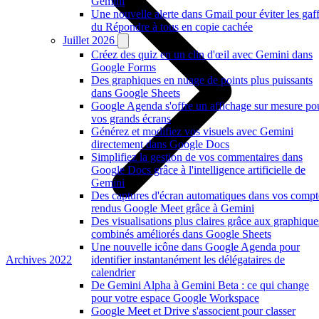
Gemini
Une nouvelle alerte dans Gmail pour éviter les gaf
du Répondre à tous en copie cachée
Juillet 2026
Créez des quiz en un clin d'œil avec Gemini dans
Google Forms
Des graphiques en nuage de points plus puissants
dans Google Sheets
Google Agenda s'offre un affichage sur mesure po
vos grands écrans
Générez et modifiez vos visuels avec Gemini
directement dans Google Docs
Simplifiez la gestion de vos commentaires dans
Google Docs grâce à l'intelligence artificielle de
Gemini
Des captures d'écran automatiques dans vos compt
rendus Google Meet grâce à Gemini
Des visualisations plus claires grâce aux graphique
combinés améliorés dans Google Sheets
Une nouvelle icône dans Google Agenda pour
Archives 2022
identifier instantanément les délégataires de
calendrier
De Gemini Alpha à Gemini Beta : ce qui change
pour votre espace Google Workspace
Google Meet et Drive s'associent pour classer