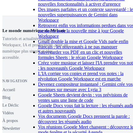
nouvelles fonctionnalités à activer d'urgence
Des images parfaites et un contexte sauvegardé : le
nouvelles superpuissances de Gemini dans
Workspace
Retrouvez enfin vos informations perdues dans vo
Le monde numérique de Mélanie
messages avec la nouvelle mise à jour Google
Workspace
Tutoriels et actualités Google
Gmail double la mise et Google Vids parle enfin
Workspace, IA et productivité, pour un
français : les nouveautés à ne pas manquer
numérique plus simple et plus
Sauvegarder vos PDF en un clic et nouvelles
formules Sheets : le récap Google Workspace
accessible.
Créez votre musique et laissez l'IA prendre vos not
: les nouveautés Google Workspace
L'IA corrige vos copies et prend vos notes : la
révolution Google Workspace est en marche
NAVIGATION
Devenez compositeur instantané : Gemini crée vos
musiques sur mesure avec Lyria 3
Accueil
Google Sheets devient devin : vos prévisions de
Blog
ventes sans une ligne de code
Google Docs vous fait la lecture : les résumés audi
Le Déclic
et autres nouveautés
Vidéos
Vos documents Google Docs prennent la parole :
À propos
découvrez les résumés audio
Vos réunions Google Meet changent : découvrez l
Newsletter
mode fenêtre et la sécurité Agenda