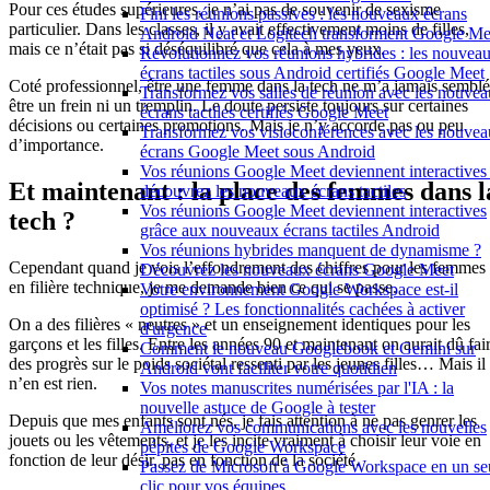
Pour ces études supérieures, je n’ai pas de souvenir de sexisme
Fini les réunions passives : les nouveaux écrans
particulier. Dans les classes, il y avait effectivement moins de filles,
Android Neat et Logitech transforment Google Me
mais ce n’était pas si déséquilibré que cela à mes yeux.
Révolutionnez vos réunions hybrides : les nouvea
écrans tactiles sous Android certifiés Google Meet
Coté professionnel, être une femme dans la tech ne m’a jamais semblé
Transformez vos salles de réunion avec les nouve
être un frein ni un tremplin. Le doute persiste toujours sur certaines
écrans tactiles certifiés Google Meet
décisions ou certaines promotions. Mais je n’y accorde pas ou peu
Transformez vos visioconférences avec les nouve
d’importance.
écrans Google Meet sous Android
Vos réunions Google Meet deviennent interactives 
Et maintenant : la place des femmes dans l
découvrez les nouveaux écrans tactiles
Vos réunions Google Meet deviennent interactives
tech ?
grâce aux nouveaux écrans tactiles Android
Vos réunions hybrides manquent de dynamisme ?
Cependant quand je vois l’effondrement des chiffres pour les femmes
Découvrez les nouveaux écrans Google Meet
en filière technique, je me demande bien ce qui se passe.
Votre environnement Google Workspace est-il
optimisé ? Les fonctionnalités cachées à activer
On a des filières « neutres » et un enseignement identiques pour les
d'urgence
garçons et les filles. Entre les années 90 et maintenant on aurait dû fai
Comment le nouveau Googlebook et Gemini sur
des progrès sur le poids sociétal ressenti par les jeunes filles… Mais il
Android vont faciliter votre quotidien
n’en est rien.
Vos notes manuscrites numérisées par l'IA : la
nouvelle astuce de Google à tester
Depuis que mes enfants sont nés, je fais attention à ne pas genrer les
Améliorez vos communications avec les nouvelles
jouets ou les vêtements, et je les incite vraiment à choisir leur voie en
pépites de Google Workspace
fonction de leur désir, pas en fonction de la société.
Passez de Microsoft à Google Workspace en un se
clic pour vos équipes