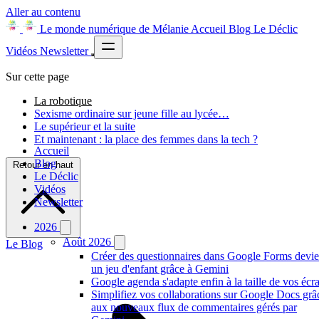
Aller au contenu
Le monde numérique de Mélanie
Accueil
Blog
Le Déclic
Vidéos
Newsletter
Sur cette page
La robotique
Sexisme ordinaire sur jeune fille au lycée…
Le supérieur et la suite
Et maintenant : la place des femmes dans la tech ?
Accueil
Blog
Retour en haut
Le Déclic
Vidéos
Newsletter
2026
Août 2026
Le Blog
Créer des questionnaires dans Google Forms devie
un jeu d'enfant grâce à Gemini
Google agenda s'adapte enfin à la taille de vos écr
Simplifiez vos collaborations sur Google Docs grâ
aux nouveaux flux de commentaires gérés par