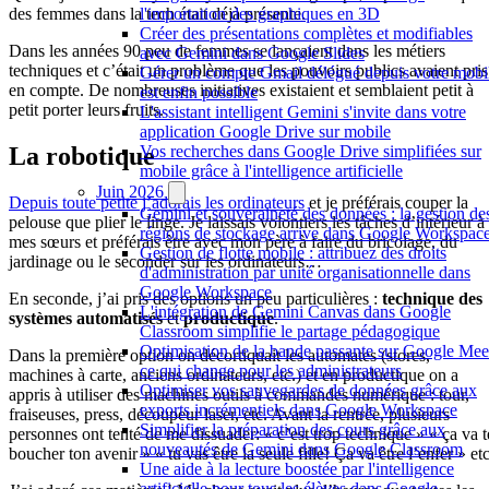
des femmes dans la tech était déjà présente.
l'importation des graphiques en 3D
Créer des présentations complètes et modifiables
Dans les années 90 peu de femmes se lançaient dans les métiers
avec Gemini dans Google Slides
techniques et c’était un problème que les pouvoirs publics avaient pris
Gérer un compte Gmail délégué depuis votre mobi
en compte. De nombreuses initiatives existaient et semblaient petit à
est enfin possible
petit porter leurs fruits.
L'assistant intelligent Gemini s'invite dans votre
application Google Drive sur mobile
La robotique
Vos recherches dans Google Drive simplifiées sur
mobile grâce à l'intelligence artificielle
Juin 2026
Depuis toute petite j’adorais les ordinateurs
et je préférais couper la
Gemini et souveraineté des données : la gestion de
pelouse que plier le linge. Je laissais volontiers les tâches d’intérieur à
régions de stockage arrive dans Google Workspac
mes sœurs et préférais être avec mon père à faire du bricolage, du
Gestion de flotte mobile : attribuez des droits
jardinage ou le seconder sur les ordinateurs…
d'administration par unité organisationnelle dans
Google Workspace
En seconde, j’ai pris des options un peu particulières :
technique des
L'intégration de Gemini Canvas dans Google
systèmes automatisés
et
productique
.
Classroom simplifie le partage pédagogique
Optimisation de la bande passante sur Google Meet
Dans la première option on décortiquait les automates (stores,
ce qui change pour les administrateurs
machines à carte, anciens ordinateurs, etc.) et en productique on a
Optimiser vos sauvegardes de données grâce aux
appris à utiliser des machines outils à commandes numérique : tour,
exports incrémentiels dans Google Workspace
fraiseuses, press, découpeur laser, etc. Avant la rentrée, plusieurs
Simplifier la préparation des cours grâce aux
personnes ont tenté de me dissuader: « c’est trop technique » « ça va t
nouveautés de Gemini dans Google Classroom
boucher ton avenir » « tu vas être la seule fille! Ça va être l’enfer » etc
Une aide à la lecture boostée par l'intelligence
artificielle pour tous les élèves dans Google