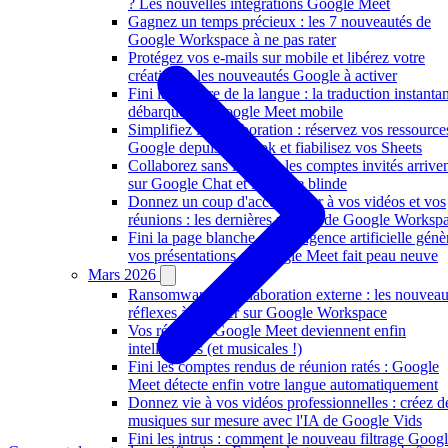
? Les nouvelles intégrations Google Meet
Gagnez un temps précieux : les 7 nouveautés de
Google Workspace à ne pas rater
Protégez vos e-mails sur mobile et libérez votre
créativité : les nouveautés Google à activer
Fini la barrière de la langue : la traduction instanta
débarque sur Google Meet mobile
Simplifiez la collaboration : réservez vos ressource
Google depuis Outlook et fiabilisez vos Sheets
Collaborez sans limites : les comptes invités arrive
sur Google Chat et Drive se blinde
Donnez un coup d'accélérateur à vos vidéos et vos
réunions : les dernières pépites de Google Worksp
Fini la page blanche : l'intelligence artificielle génè
vos présentations et Google Meet fait peau neuve
Mars 2026
Ransomware et collaboration externe : les nouvea
réflexes à adopter sur Google Workspace
Vos réunions Google Meet deviennent enfin
intelligentes (et musicales !)
Fini les comptes rendus de réunion ratés : Google
Meet détecte enfin votre langue automatiquement
Donnez vie à vos vidéos professionnelles : créez d
musiques sur mesure avec l'IA de Google Vids
Fini les intrus : comment le nouveau filtrage Goog