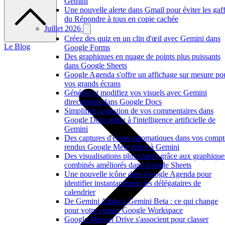
Gemini
Une nouvelle alerte dans Gmail pour éviter les gaf
du Répondre à tous en copie cachée
Juillet 2026
Créez des quiz en un clin d'œil avec Gemini dans
Le Blog
Google Forms
Des graphiques en nuage de points plus puissants
dans Google Sheets
Google Agenda s'offre un affichage sur mesure po
vos grands écrans
Générez et modifiez vos visuels avec Gemini
directement dans Google Docs
Simplifiez la gestion de vos commentaires dans
Google Docs grâce à l'intelligence artificielle de
Gemini
Des captures d'écran automatiques dans vos compt
rendus Google Meet grâce à Gemini
Des visualisations plus claires grâce aux graphique
combinés améliorés dans Google Sheets
Une nouvelle icône dans Google Agenda pour
identifier instantanément les délégataires de
calendrier
De Gemini Alpha à Gemini Beta : ce qui change
pour votre espace Google Workspace
Google Meet et Drive s'associent pour classer