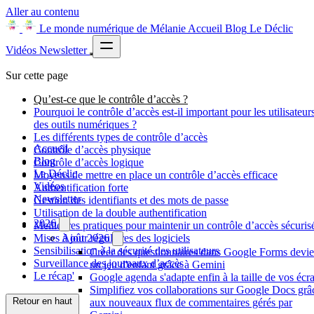
Aller au contenu
Le monde numérique de Mélanie
Accueil
Blog
Le Déclic
Vidéos
Newsletter
Sur cette page
Qu’est-ce que le contrôle d’accès ?
Pourquoi le contrôle d’accès est-il important pour les utilisateur
des outils numériques ?
Les différents types de contrôle d’accès
Accueil
Contrôle d’accès physique
Blog
Contrôle d’accès logique
Le Déclic
Moyens de mettre en place un contrôle d’accès efficace
Vidéos
Authentification forte
Newsletter
Gestion des identifiants et des mots de passe
Utilisation de la double authentification
2026
Meilleures pratiques pour maintenir un contrôle d’accès sécuris
Mises à jour régulières des logiciels
Août 2026
Sensibilisation à la sécurité des utilisateurs
Créer des questionnaires dans Google Forms devie
Surveillance des journaux d’accès
un jeu d'enfant grâce à Gemini
Le récap'
Google agenda s'adapte enfin à la taille de vos écr
Simplifiez vos collaborations sur Google Docs grâ
Retour en haut
aux nouveaux flux de commentaires gérés par