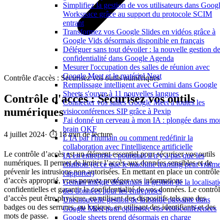
Simplifiez la gestion de vos utilisateurs dans Goog
Workspace grâce au support du protocole SCIM
entrant
Transformez vos Google Slides en vidéos grâce à
Google Vids désormais disponible en français
Déléguer sans tout dévoiler : la nouvelle gestion de
confidentialité dans Google Agenda
Mesurer l'occupation des salles de réunion avec
Google Meet et le matériel Neat
Contrôle d'accès : Sécurisez vos outils numériques
Remplissage intelligent avec Gemini dans Google
Sheets s'ouvre à 11 nouvelles langues
Contrôle d'accès : Sécurisez vos outils
Connecter vos salles Google Meet à toutes les
numériques
visioconférences SIP grâce à Pexip
J'ai donné un cerveau à mon IA : plongée dans mo
brain OKF
4 juillet 2024
·
⏱️ 18 min de lecture
L'IA par l'humain ou comment redéfinir la
collaboration avec l'intelligence artificielle
Le contrôle d’accès est un élément essentiel pour sécuriser vos outils
IA en entreprise : pourquoi il n'y a pas que les
numériques. Il permet de limiter l’accès aux données sensibles et de
chatbots (et ce que le machine learning peut vraim
prévenir les intrusions non autorisées. En mettant en place un contrôle
t'apporter)
d’accès approprié, vous pouvez protéger vos informations
Gemini intègre désormais la gestion de la localisat
confidentielles et garantir la confidentialité de vos données. Le contrô
des données pour les entreprises
d’accès peut être physique, en utilisant des dispositifs tels que des
Une nouvelle gestion de la bande passante dans
badges ou des serrures, ou logique, en utilisant des identifiants et des
Google Meet pour optimiser vos visioconférences
mots de passe.
Google sheets prend désormais en charge