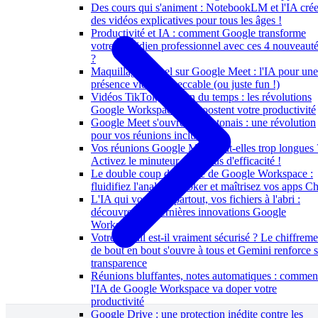
Des cours qui s'animent : NotebookLM et l'IA crée
des vidéos explicatives pour tous les âges !
Productivité et IA : comment Google transforme
votre quotidien professionnel avec ces 4 nouveaut
?
Maquillage virtuel sur Google Meet : l'IA pour une
présence vidéo impeccable (ou juste fun !)
Vidéos TikTok, gestion du temps : les révolutions
Google Workspace qui boostent votre productivité
Google Meet s'ouvre au cantonais : une révolution
pour vos réunions inclusives
Vos réunions Google Meet sont-elles trop longues 
Activez le minuteur pour plus d'efficacité !
Le double coup de maître de Google Workspace :
fluidifiez l'analyse Looker et maîtrisez vos apps Ch
L'IA qui vous suit partout, vos fichiers à l'abri :
découvrez les dernières innovations Google
Workspace
Votre Gmail est-il vraiment sécurisé ? Le chiffreme
de bout en bout s'ouvre à tous et Gemini renforce 
transparence
Réunions bluffantes, notes automatiques : commen
l'IA de Google Workspace va doper votre
productivité
Google Drive : une protection inédite contre les