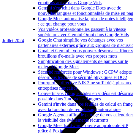
émotions arrive dans Google Vids
Gemini s'enrichit dans Google Docs avec de
nouvelles langues et fonctionnalités de mise en pa
Google Meet automatise la prise de notes intelligen
: ce qui change pour vous
Vos vidéos professionnelles passent à la vitesse
supérieure avec Gemini Omni dans Google Vids
Google Chat simplifie vos échanges avec vos
Juillet 2024
partenaires externes grâce aux groupes de discussi
Gmail et Gemini : vous pouvez désormais affiner 
brouillons d'e-mails avec vos propres mots
Simplification des signalements de pannes sur le
matériel Google Meet
Sécurité renforcée pour Windows : GCPW adopte
désormais les clés de sécurité physiques FIDO2
Pourquoi la directive NIS 2 ne suffit déjà plus aux
entreprises françaises
Convertir vos Google Slides en vidéos est désorma
possible dans 7 nouvelles langues
Gemini s'invite dans vos feuilles de calcul en franç
avec la fonction de remplissage automatique
Google Agenda affine le partage de vos calendriers
la visibilité des événements récurrents
Google Meet hardware s'ouvre au protocole SIP
grâce à Pexip