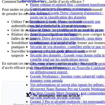
Comment mettre en place un contrôle d’accès efficace ?
Panne critique et rapport flou : comment transform
Gemini en expert diagnostic maintenance
Pour mettre en place un contrôle d’accès efficace, il est recommandé
Vos fichiers Google Drive changent d'apparence :
de prendre les mesures suivantes :
zoom sur la classification des données
Streaming Google Meet : comment garantir une
Utiliser l’authentification forte, comme la double
qualité irréprochable à vos spectateurs
authentification, pour renforcer la sécurité des comptes
Google Drive : vos vidéos enfin accessibles et vos
Gérer de manière sécurisée les identifiants et les mots de passe
données sous haute surveillance
Réaliser des mises à jour régulières des logiciels pour corriger l
Google Drive devient plus intelligent : sous-titres
failles de sécurité
automatiques et sécurité visible
Sensibiliser les utilisateurs à la sécurité et les former aux bonnes
Sécurité de vos données : contrôlez enfin ce que v
pratiques
partagez avec les applications Google
Surveiller les journaux d’accès pour détecter toute activité
Sécurité des données : Google vous donne enfin le
suspecte
contrôle total sur les applications tierces
En suivant ces mesures, vous pouvez mettre en place un contrôle
Chronique d'une mort annoncée : Pourquoi le proj
d’accès efficace pour vos outils numériques.
de Data Center Hyperscaler en Nouvelle-Calédoni
est définitivement enterré.
Google Workspace : boostez votre créativité vidéo 
domptez votre agenda
Vos présentations ne seront plus jamais les mêmes 
découvrez Nano Banana Pro sur Google Workspa
Vos liens Google Meet changent : tout comprendre
📬 Ne manquez aucun article !
sur cette nouvelle sécurité Agenda
Gemini 3 Pro et sécurité renforcée : les nouveautés
Recevez les nouveautés Google Workspace, IA et productivité