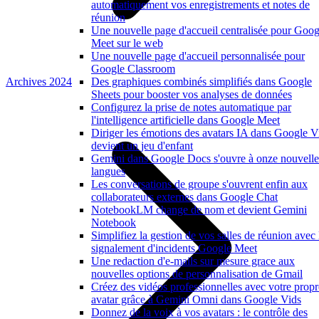
automatiquement vos enregistrements et notes de
réunion
Une nouvelle page d'accueil centralisée pour Goog
Meet sur le web
Une nouvelle page d'accueil personnalisée pour
Google Classroom
Archives 2024
Des graphiques combinés simplifiés dans Google
Sheets pour booster vos analyses de données
Configurez la prise de notes automatique par
l'intelligence artificielle dans Google Meet
Diriger les émotions des avatars IA dans Google V
devient un jeu d'enfant
Gemini dans Google Docs s'ouvre à onze nouvelle
langues
Les conversations de groupe s'ouvrent enfin aux
collaborateurs externes dans Google Chat
NotebookLM change de nom et devient Gemini
Notebook
Simplifiez la gestion de vos salles de réunion avec 
signalement d'incidents Google Meet
Une redaction d'e-mails sur mesure grace aux
nouvelles options de personnalisation de Gmail
Créez des vidéos professionnelles avec votre propr
avatar grâce à Gemini Omni dans Google Vids
Donnez de la voix à vos avatars : le contrôle des