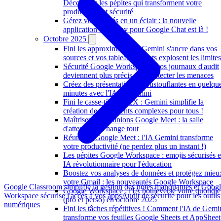
Découvrez les pépites qui transforment votre
productivité et sécurité
Gérez vos congés en un éclair : la nouvelle
application Workday pour Google Chat est là !
Octobre 2025
Fini les approximations : Gemini s'ancre dans vos
sources et vos tableaux Sheets explosent les limites
Sécurité Google Workspace : vos journaux d'audit
deviennent plus précis pour détecter les menaces
Créez des présentations époustouflantes en quelqu
minutes avec l'IA de Gemini
Fini le casse-tête LaTeX : Gemini simplifie la
création de documents complexes pour tous !
Maîtrisez vos réunions Google Meet : la salle
d'attente qui change tout
Réunions Google Meet : l'IA Gemini transforme
votre productivité (ne perdez plus un instant !)
Les pépites Google Workspace : emojis sécurisés e
IA révolutionnaire pour l'éducation
Boostez vos analyses de données et protégez mieu
votre Gmail : les nouveautés Google Workspace
Google Classroom simplifie la gestion des notes manquantes et Goog
Google Workspace : l'IA bouleverse votre quotidi
Workspace sécurise l'accès à vos apps
Audit de sécurité pour les outils
(pro et perso) en octobre 2025
numériques
Fini les tâches répétitives ! Comment l'IA de Gemi
transforme vos feuilles Google Sheets et AppSheet