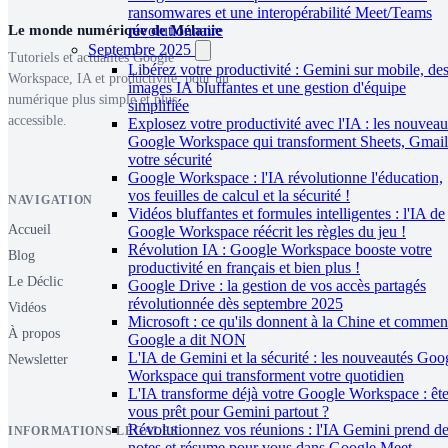
ransomwares et une interopérabilité Meet/Teams
Le monde numérique de Mélanie
révolutionnaire
Septembre 2025
Tutoriels et actualités Google
Libérez votre productivité : Gemini sur mobile, de
Workspace, IA et productivité, pour un
images IA bluffantes et une gestion d'équipe
numérique plus simple et plus
simplifiée
accessible.
Explosez votre productivité avec l'IA : les nouveau
Google Workspace qui transforment Sheets, Gmail
votre sécurité
Google Workspace : l'IA révolutionne l'éducation,
vos feuilles de calcul et la sécurité !
NAVIGATION
Vidéos bluffantes et formules intelligentes : l'IA de
Accueil
Google Workspace réécrit les règles du jeu !
Révolution IA : Google Workspace booste votre
Blog
productivité en français et bien plus !
Le Déclic
Google Drive : la gestion de vos accès partagés
révolutionnée dès septembre 2025
Vidéos
Microsoft : ce qu'ils donnent à la Chine et commen
À propos
Google a dit NON
L'IA de Gemini et la sécurité : les nouveautés Goo
Newsletter
Workspace qui transforment votre quotidien
L'IA transforme déjà votre Google Workspace : ête
vous prêt pour Gemini partout ?
Révolutionnez vos réunions : l'IA Gemini prend d
INFORMATIONS LÉGALES
notes et résume pour vous dans Google Meet