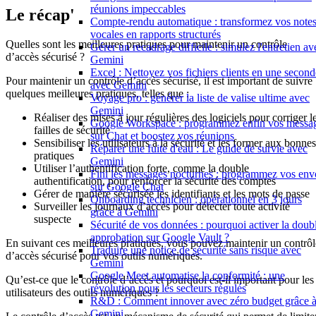
réunions impeccables
Le récap'
Compte-rendu automatique : transformez vos note
vocales en rapports structurés
Quelles sont les meilleures pratiques pour maintenir un contrôle
Gérer un recadrage difficile : simulez l'entretien av
d’accès sécurisé ?
Gemini
Excel : Nettoyez vos fichiers clients en une second
Pour maintenir un contrôle d’accès sécurisé, il est important de suivre
avec Gemini
quelques meilleures pratiques, telles que :
Voyage pro : générer la liste de valise ultime avec
Gemini
Réaliser des mises à jour régulières des logiciels pour corriger l
Google Workspace : programmez enfin vos messa
failles de sécurité
sur Chat et boostez vos réunions
Sensibiliser les utilisateurs à la sécurité et les former aux bonnes
Réparer une fuite d'eau : Le guide de survie avec
pratiques
Gemini
Utiliser l’authentification forte, comme la double
Fini les messages nocturnes : programmez vos env
authentification, pour renforcer la sécurité des comptes
sur Google Chat
Gérer de manière sécurisée les identifiants et les mots de passe
Onboarding technicien : opérationnel en 3 jours
Surveiller les journaux d’accès pour détecter toute activité
grâce à Gemini
suspecte
Sécurité de vos données : pourquoi activer la doub
approbation sur Google Vault ?
En suivant ces meilleures pratiques, vous pouvez maintenir un contrôl
Traduire une notice de sécurité sans risque avec
d’accès sécurisé pour vos outils numériques.
Gemini
Google Meet automatise la conformité : une
Qu’est-ce que le contrôle d’accès et pourquoi est-il important pour les
révolution pour les secteurs régulés
utilisateurs des outils numériques ?
R&D : Comment innover avec zéro budget grâce 
Gemini