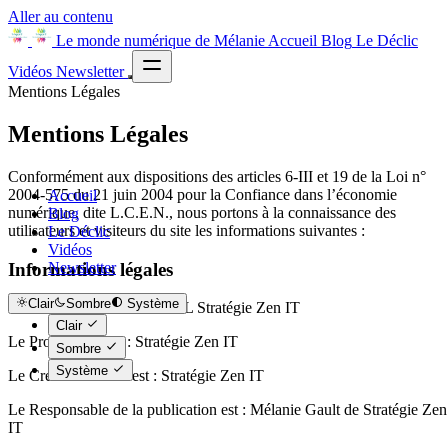
Aller au contenu
Le monde numérique de Mélanie
Accueil
Blog
Le Déclic
Vidéos
Newsletter
Mentions Légales
Mentions Légales
Conformément aux dispositions des articles 6-III et 19 de la Loi n°
2004-575 du 21 juin 2004 pour la Confiance dans l’économie
Accueil
numérique, dite L.C.E.N., nous portons à la connaissance des
Blog
utilisateurs et visiteurs du site les informations suivantes :
Le Déclic
Vidéos
Informations légales
Newsletter
Clair
Sombre
Système
Statut du propriétaire : SARL Stratégie Zen IT
Clair
Le Propriétaire est : Stratégie Zen IT
Sombre
Système
Le Créateur du site est : Stratégie Zen IT
Le Responsable de la publication est : Mélanie Gault de Stratégie Zen
IT