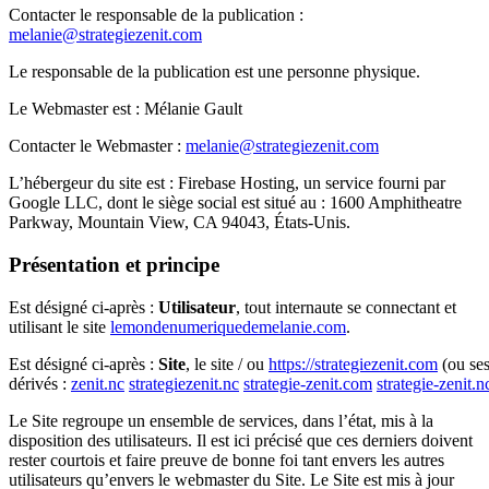
Contacter le responsable de la publication :
melanie@strategiezenit.com
Le responsable de la publication est une personne physique.
Le Webmaster est : Mélanie Gault
Contacter le Webmaster :
melanie@strategiezenit.com
L’hébergeur du site est : Firebase Hosting, un service fourni par
Google LLC, dont le siège social est situé au : 1600 Amphitheatre
Parkway, Mountain View, CA 94043, États-Unis.
Présentation et principe
Est désigné ci-après :
Utilisateur
, tout internaute se connectant et
utilisant le site
lemondenumeriquedemelanie.com
.
Est désigné ci-après :
Site
, le site / ou
https://strategiezenit.com
(ou se
dérivés :
zenit.nc
strategiezenit.nc
strategie-zenit.com
strategie-zenit.n
Le Site regroupe un ensemble de services, dans l’état, mis à la
disposition des utilisateurs. Il est ici précisé que ces derniers doivent
rester courtois et faire preuve de bonne foi tant envers les autres
utilisateurs qu’envers le webmaster du Site. Le Site est mis à jour