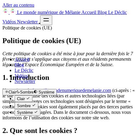
Aller au contenu
Le monde numérique de Mélanie
Accueil
Blog
Le Déclic
Vidéos
Newsletter
Politique de cookies (UE)
Politique de cookies (UE)
Cette politique de cookies a été mise à jour pour la dernière fois le 7
février 2023 et s’applique aux citoyens et aux résidents permanents
Accueil
légaux de l’Espace Économique Européen et de la Suisse.
Blog
Le Déclic
Vidéos
1. Introduction
Newsletter
Notre site web,
https://lemondenumeriquedemelanie.com
(ci-après : «
Clair
Sombre
Système
le site web ») utilise des cookies et autres technologies liées (par
Clair
simplification, toutes ces technologies sont désignées par le terme «
Sombre
cookies »). Des cookies sont également placés par des tierces parties
que nous avons engagées. Dans le document ci-dessous, nous vous
Système
informons de l’utilisation des cookies sur notre site web.
2. Que sont les cookies ?