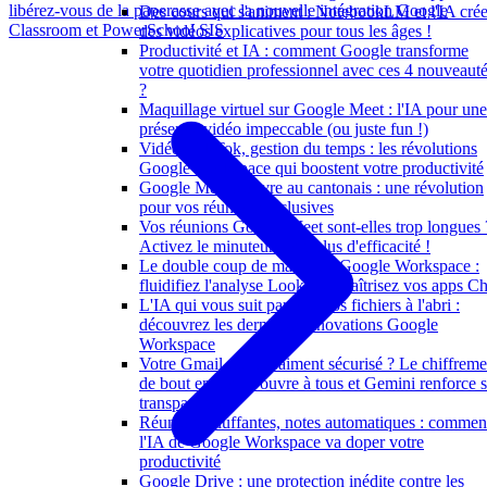
libérez-vous de la paperasse avec la nouvelle intégration Google
Des cours qui s'animent : NotebookLM et l'IA crée
Classroom et PowerSchool SIS
des vidéos explicatives pour tous les âges !
Productivité et IA : comment Google transforme
votre quotidien professionnel avec ces 4 nouveaut
?
Maquillage virtuel sur Google Meet : l'IA pour une
présence vidéo impeccable (ou juste fun !)
Vidéos TikTok, gestion du temps : les révolutions
Google Workspace qui boostent votre productivité
Google Meet s'ouvre au cantonais : une révolution
pour vos réunions inclusives
Vos réunions Google Meet sont-elles trop longues 
Activez le minuteur pour plus d'efficacité !
Le double coup de maître de Google Workspace :
fluidifiez l'analyse Looker et maîtrisez vos apps Ch
L'IA qui vous suit partout, vos fichiers à l'abri :
découvrez les dernières innovations Google
Workspace
Votre Gmail est-il vraiment sécurisé ? Le chiffreme
de bout en bout s'ouvre à tous et Gemini renforce 
transparence
Réunions bluffantes, notes automatiques : commen
l'IA de Google Workspace va doper votre
productivité
Google Drive : une protection inédite contre les