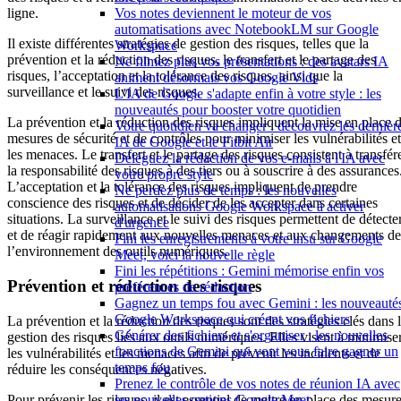
Vos notes deviennent le moteur de vos
ligne.
automatisations avec NotebookLM sur Google
Il existe différentes stratégies de gestion des risques, telles que la
Workspace
prévention et la réduction des risques, le transfert et le partage des
Ne filmez plus vos présentations : des avatars IA
risques, l’acceptation et la tolérance des risques, ainsi que la
animent désormais vos Google Vids
surveillance et le suivi des risques.
L'IA de Google s'adapte enfin à votre style : les
nouveautés pour booster votre quotidien
La prévention et la réduction des risques impliquent la mise en place 
Votre quotidien va changer : découvrez les dernièr
mesures de sécurité et de contrôles pour minimiser les vulnérabilités et
IA de Google et le Fitbit Air
les menaces. Le transfert et le partage des risques consistent à transfér
Déléguez la rédaction de vos e-mails à l'IA avec
la responsabilité des risques à des tiers ou à souscrire à des assurances
votre propre style
L’acceptation et la tolérance des risques impliquent de prendre
Ne perdez plus de temps : les nouvelles
conscience des risques et de décider de les accepter dans certaines
automatisations Google Workspace à activer
situations. La surveillance et le suivi des risques permettent de détecte
d'urgence
et de réagir rapidement aux nouvelles menaces et aux changements de
Fini les enregistrements à votre insu sur Google
l’environnement des outils numériques.
Meet, voici la nouvelle règle
Fini les répétitions : Gemini mémorise enfin vos
Prévention et réduction des risques
préférences de rédaction
Gagnez un temps fou avec Gemini : les nouveauté
Google Workspace qui créent vos fichiers
La prévention et la réduction des risques sont des stratégies clés dans 
Générer des fichiers et s'organiser : les nouvelles
gestion des risques liés aux outils numériques. Elles visent à minimise
fonctions de Gemini qui vont vous faire gagner un
les vulnérabilités et les menaces afin de prévenir les incidents et de
temps fou
réduire les conséquences négatives.
Prenez le contrôle de vos notes de réunion IA avec
Pour prévenir les risques, il est essentiel de mettre en place des mesur
les nouvelles options Google Meet