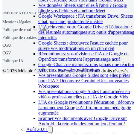
Vos données Sheets sont-elles à l'abri ? Google
blinde vos fichiers et améliore Meet
INFORMATIONS LÉGALES
Google Workspace : l'IA transforme Drive, Sheets 
Chat pour une productivité inédite
Mentions légales
L'IA réinvente votre Google Drive et l'éducation :
Politique de confidentialité
des résumés automatiques aux outils d'apprentissa
interactifs
Politique de cookies
Google Sheets : découvrez l'astuce cachée pour
CGU
suivre vos modifications en un clin d'œil
CGV
Révolutionnez vos révisions : l'IA de Google et
OpenStax transforment l'apprentissage actif
Politique IA
Google Chat : ne manquez plus jamais une réactio
grâce aux nouvelles notifications
© 2026 Mélanie GAULT — Stratégie Zen IT. Tous droits réservés.
Vos présentations Google Slides sont-elles prêtes
pour l'IA ? Découvrez Gemini et les nouveautés
Workspace
Vos présentations Google Slides transformées en
vidéos professionnelles par l'IA de Google Vids
L'IA de Google révolutionne l'éducation : découvr
l'abonnement Google AI Pro pour une pédagogie
augmentée
Scanner vos documents avec Google Drive sur
Android : la retouche devient un jeu d'enfant !
Août 2025