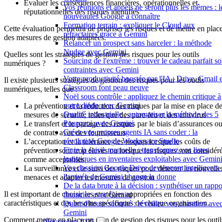
Évaluer les conséquences financières, opérationnelles et
Vos réunions et appels ne seront plus les mêmes : l
réputationnelles des risques identifiés
nouveautés Google à connaître
Formation terrain : expliquer le Cloud aux
Cette évaluation permettra de prioriser les risques et de mettre en plac
réfractaires grâce à Gemini
des mesures de gestion adaptées.
Relancer un prospect sans harceler : la méthode
Nudge avec Gemini
Quelles sont les stratégies de gestion des risques pour les outils
Sourcing de l'extrême : trouver le cadeau parfait s
numériques ?
contraintes avec Gemini
Votre productivité boostée par l'IA : Drive, Gmail e
Il existe plusieurs stratégies de gestion des risques pour les outils
Classroom font peau neuve
numériques, telles que :
Noël sous contrôle : appliquez le chemin critique à
votre dinde avec Gemini
La prévention et la réduction des risques par la mise en place d
Qualité industrielle : automatiser la méthode des 5
mesures de sécurité, telles que des pare-feu et des antivirus
Pourquoi avec Gemini
Le transfert et le partage des risques par le biais d’assurances o
Créez vos propres agents IA sans coder : la
de contrats avec des fournisseurs
révolution Google Workspace Studio
L’acceptation et la tolérance des risques lorsque les coûts de
Finie la saisie manuelle : transformez vos listes
prévention sont trop élevés ou lorsque les risques sont considér
logistiques en inventaires exploitables avec Gemin
comme acceptables
Vos dossiers Google Drive deviennent intelligents 
La surveillance et le suivi des risques pour détecter les nouvelle
l'arrivée de Gemini change la donne
menaces et adapter les mesures de gestion
De la data brute à la décision : synthétiser un rappo
Il est important de choisir les stratégies appropriées en fonction des
financier avec Gemini
caractéristiques et des besoins spécifiques de chaque organisation.
Quart d'heure sécurité : réveillez vos chantiers ave
Gemini
Comment mettre en place un plan de gestion des risques pour les outil
Novembre 2025