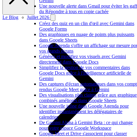
Gemini
Une nouvelle alerte dans Gmail pour éviter les gaf
du Répondre à tous en copie cachée
Le Blog
Juillet 2026
Créez des quiz en un clin d'œil avec Gemini dans
Google Forms
Des graphiques en nuage de points plus puissants
dans Google Sheets
Google Agenda s'offre un affichage sur mesure po
vos grands écrans
Générez et modifiez vos visuels avec Gemini
directement dans Google Docs
Simplifiez la gestion de vos commentaires dans
Google Docs grâce à l'intelligence artificielle de
Gemini
Des captures d'écran automatiques dans vos compt
rendus Google Meet grâce à Gemini
Des visualisations plus claires grâce aux graphique
combinés améliorés dans Google Sheets
Une nouvelle icône dans Google Agenda pour
identifier instantanément les délégataires de
calendrier
De Gemini Alpha à Gemini Beta : ce qui change
pour votre espace Google Workspace
Google Meet et Drive s'associent pour classer