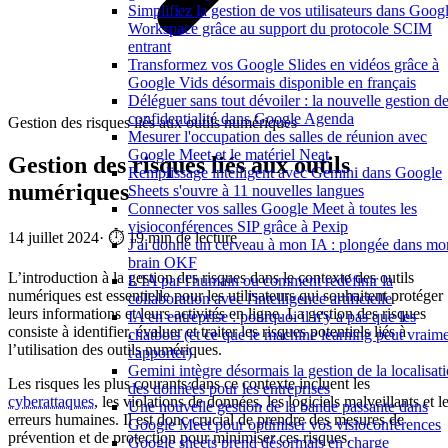
Simplifiez la gestion de vos utilisateurs dans Goog
Workspace grâce au support du protocole SCIM
entrant
Transformez vos Google Slides en vidéos grâce à
Google Vids désormais disponible en français
Déléguer sans tout dévoiler : la nouvelle gestion de
confidentialité dans Google Agenda
Gestion des risques liés aux outils numériques
Mesurer l'occupation des salles de réunion avec
Google Meet et le matériel Neat
Gestion des risques liés aux outils
Remplissage intelligent avec Gemini dans Google
numériques
Sheets s'ouvre à 11 nouvelles langues
Connecter vos salles Google Meet à toutes les
visioconférences SIP grâce à Pexip
14 juillet 2024
·
⏱️ 19 min de lecture
J'ai donné un cerveau à mon IA : plongée dans mo
brain OKF
L’introduction à la gestion des risques dans le contexte des outils
L'IA par l'humain ou comment redéfinir la
numériques est essentielle pour les utilisateurs qui souhaitent protéger
collaboration avec l'intelligence artificielle
leurs informations et leurs activités en ligne. La gestion des risques
IA en entreprise : pourquoi il n'y a pas que les
consiste à identifier, évaluer et traiter les risques potentiels liés à
chatbots (et ce que le machine learning peut vraim
l’utilisation des outils numériques.
t'apporter)
Gemini intègre désormais la gestion de la localisat
Les risques les plus courants dans ce contexte incluent les
des données pour les entreprises
cyberattaques
, les violations de données, les logiciels malveillants et l
Une nouvelle gestion de la bande passante dans
erreurs humaines. Il est donc crucial de prendre des mesures de
Google Meet pour optimiser vos visioconférences
prévention et de protection pour minimiser ces risques.
Google sheets prend désormais en charge