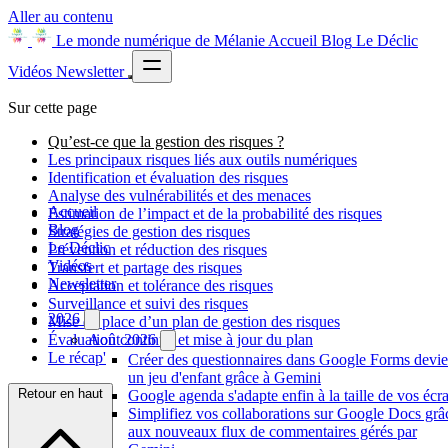
Aller au contenu
Le monde numérique de Mélanie
Accueil
Blog
Le Déclic
Vidéos
Newsletter
Sur cette page
Qu’est-ce que la gestion des risques ?
Les principaux risques liés aux outils numériques
Identification et évaluation des risques
Analyse des vulnérabilités et des menaces
Accueil
Estimation de l’impact et de la probabilité des risques
Blog
Stratégies de gestion des risques
Le Déclic
Prévention et réduction des risques
Vidéos
Transfert et partage des risques
Newsletter
Acceptation et tolérance des risques
Surveillance et suivi des risques
2026
Mise en place d’un plan de gestion des risques
Évaluation continue et mise à jour du plan
Août 2026
Le récap'
Créer des questionnaires dans Google Forms devie
un jeu d'enfant grâce à Gemini
Retour en haut
Google agenda s'adapte enfin à la taille de vos écr
Simplifiez vos collaborations sur Google Docs grâ
aux nouveaux flux de commentaires gérés par