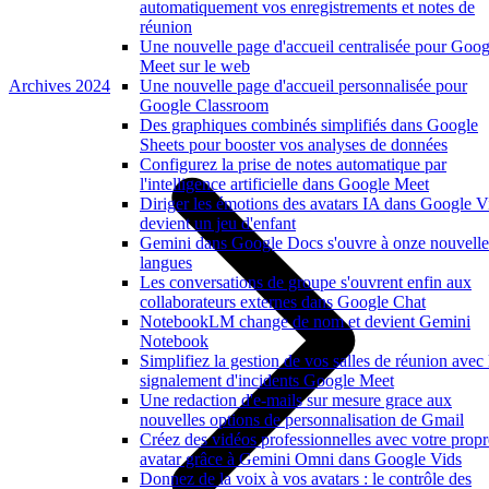
automatiquement vos enregistrements et notes de
réunion
Une nouvelle page d'accueil centralisée pour Goog
Meet sur le web
Archives 2024
Une nouvelle page d'accueil personnalisée pour
Google Classroom
Des graphiques combinés simplifiés dans Google
Sheets pour booster vos analyses de données
Configurez la prise de notes automatique par
l'intelligence artificielle dans Google Meet
Diriger les émotions des avatars IA dans Google V
devient un jeu d'enfant
Gemini dans Google Docs s'ouvre à onze nouvelle
langues
Les conversations de groupe s'ouvrent enfin aux
collaborateurs externes dans Google Chat
NotebookLM change de nom et devient Gemini
Notebook
Simplifiez la gestion de vos salles de réunion avec 
signalement d'incidents Google Meet
Une redaction d'e-mails sur mesure grace aux
nouvelles options de personnalisation de Gmail
Créez des vidéos professionnelles avec votre propr
avatar grâce à Gemini Omni dans Google Vids
Donnez de la voix à vos avatars : le contrôle des