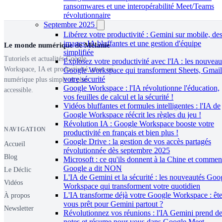
ransomwares et une interopérabilité Meet/Teams
révolutionnaire
Septembre 2025
Libérez votre productivité : Gemini sur mobile, de
images IA bluffantes et une gestion d'équipe
Le monde numérique de Mélanie
simplifiée
Tutoriels et actualités Google
Explosez votre productivité avec l'IA : les nouveau
Workspace, IA et productivité, pour un
Google Workspace qui transforment Sheets, Gmail
votre sécurité
numérique plus simple et plus
Google Workspace : l'IA révolutionne l'éducation,
accessible.
vos feuilles de calcul et la sécurité !
Vidéos bluffantes et formules intelligentes : l'IA de
Google Workspace réécrit les règles du jeu !
Révolution IA : Google Workspace booste votre
NAVIGATION
productivité en français et bien plus !
Google Drive : la gestion de vos accès partagés
Accueil
révolutionnée dès septembre 2025
Blog
Microsoft : ce qu'ils donnent à la Chine et commen
Google a dit NON
Le Déclic
L'IA de Gemini et la sécurité : les nouveautés Goo
Vidéos
Workspace qui transforment votre quotidien
L'IA transforme déjà votre Google Workspace : ête
À propos
vous prêt pour Gemini partout ?
Newsletter
Révolutionnez vos réunions : l'IA Gemini prend d
notes et résume pour vous dans Google Meet