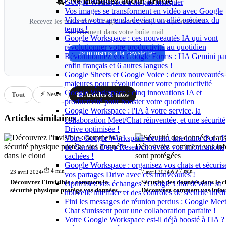
📬 Ne manquez aucun article !
Google Workspace à ne pas manquer
Vos images se transforment en vidéo avec Google
Vids et votre agenda devient un allié précieux du
Recevez les nouveautés Google Workspace, IA et productivité
temps !
directement dans votre boîte mail.
Google Workspace : ces nouveautés IA qui vont
révolutionner votre productivité au quotidien
Je m'inscris à la newsletter
Révolutionnez vos Google Forms : l'IA Gemini pa
enfin français et 6 autres langues !
Google Sheets et Google Voice : deux nouveautés
majeures pour révolutionner votre productivité
Google Workspace : cinq innovations IA et
⚡ News
Tout
📖 Articles & tutos
productivité pour booster votre quotidien
Google Workspace : l'IA à votre service, la
Articles similaires
collaboration Meet/Chat réinventée, et une sécurité
Drive optimisée !
Votre Google Workspace devient une mine d'or : l
de Gemini Deep Research révèle vos informations
cachées !
Google Workspace : organisez vos chats et sécuris
⏱️ 4 min
⏱️ 7 min
23 avril 2024
•
7 avril 2024
•
vos partages Drive avec ces nouveautés !
Découvrez l'invisible : comment la
Sécurité des données dans le c
Optimisez vos échanges : Google Chat dévoile sa
sécurité physique protège vos données
Découvrez comment vos info
nouvelle interface et des contrôles de sécurité inédi
dans le cloud
sont protégées
Fini les messages de réunion perdus : Google Meet
Chat s'unissent pour une collaboration parfaite !
Votre Google Workspace est-il déjà boosté à l'IA ?