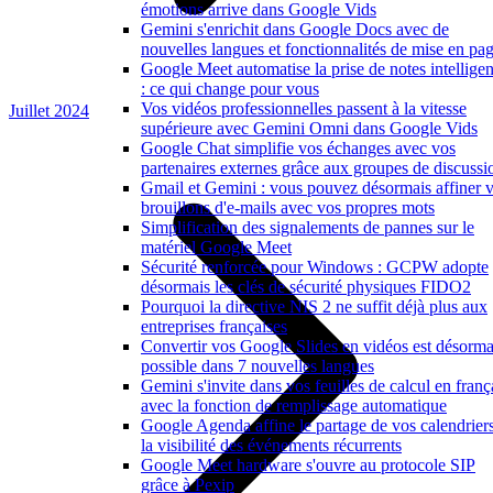
émotions arrive dans Google Vids
Gemini s'enrichit dans Google Docs avec de
nouvelles langues et fonctionnalités de mise en pa
Google Meet automatise la prise de notes intelligen
: ce qui change pour vous
Vos vidéos professionnelles passent à la vitesse
Juillet 2024
supérieure avec Gemini Omni dans Google Vids
Google Chat simplifie vos échanges avec vos
partenaires externes grâce aux groupes de discussi
Gmail et Gemini : vous pouvez désormais affiner 
brouillons d'e-mails avec vos propres mots
Simplification des signalements de pannes sur le
matériel Google Meet
Sécurité renforcée pour Windows : GCPW adopte
désormais les clés de sécurité physiques FIDO2
Pourquoi la directive NIS 2 ne suffit déjà plus aux
entreprises françaises
Convertir vos Google Slides en vidéos est désorma
possible dans 7 nouvelles langues
Gemini s'invite dans vos feuilles de calcul en franç
avec la fonction de remplissage automatique
Google Agenda affine le partage de vos calendriers
la visibilité des événements récurrents
Google Meet hardware s'ouvre au protocole SIP
grâce à Pexip