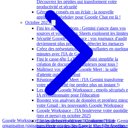
Découvrez les pépites qui transforment votre
productivité et sécurité
Gérez vos congés en un éclair : la nouvelle
application Workday pour Google Chat est là !
Octobre 2025
Fini les approximations : Gemini s'ancre dans vos
sources et vos tableaux Sheets explosent les limites
Sécurité Google Workspace : vos journaux d'audit
deviennent plus précis pour détecter les menaces
Créez des présentations époustouflantes en quelqu
minutes avec l'IA de Gemini
Fini le casse-tête LaTeX : Gemini simplifie la
création de documents complexes pour tous !
Maîtrisez vos réunions Google Meet : la salle
d'attente qui change tout
Réunions Google Meet : l'IA Gemini transforme
votre productivité (ne perdez plus un instant !)
Les pépites Google Workspace : emojis sécurisés e
IA révolutionnaire pour l'éducation
Boostez vos analyses de données et protégez mieu
votre Gmail : les nouveautés Google Workspace
Google Workspace : l'IA bouleverse votre quotidi
(pro et perso) en octobre 2025
Google Workspace : les nouveautés qui vont transformer votre
Fini les tâches répétitives ! Comment l'IA de Gemi
organisation (signatures électroniques, stockage et plus !)
Professeurs :
transforme vos feuilles Google Sheets et AppSheet