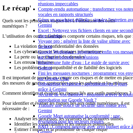
réunions impeccables
Le récap'
Compte-rendu automatique : transformez vos note
vocales en rapports structurés
Gérer un recadrage difficile : simulez l'entretien av
Quels sont les principaux risques liés à l’utilisation des outils
Gemini
numériques ?
Excel : Nettoyez vos fichiers clients en une second
avec Gemini
L’utilisation des outils numériques comporte certains risques, tels que 
Voyage pro : générer la liste de valise ultime avec
La violation de la confidentialité des données
Gemini
Les cyberattaques et les piratages informatiques
Google Workspace : programmez enfin vos messa
La perte ou la corruption des données
sur Chat et boostez vos réunions
Les erreurs humaines
Réparer une fuite d'eau : Le guide de survie avec
Les problèmes de compatibilité et de fiabilité des logiciels
Gemini
Fini les messages nocturnes : programmez vos env
Il est important de prendre en compte ces risques et de mettre en place
sur Google Chat
des mesures de gestion appropriées pour les prévenir et les atténuer.
Onboarding technicien : opérationnel en 3 jours
grâce à Gemini
Comment identifier et évaluer les risques liés aux outils numériques ?
Sécurité de vos données : pourquoi activer la doub
approbation sur Google Vault ?
Pour identifier et évaluer les risques liés aux outils numériques, il est
Traduire une notice de sécurité sans risque avec
nécessaire de :
Gemini
Google Meet automatise la conformité : une
Analyser les processus, les systèmes et les données utilisés
révolution pour les secteurs régulés
Identifier les vulnérabilités et les menaces potentielles
R&D : Comment innover avec zéro budget grâce 
Estimer l’impact et la probabilité de chaque risque
Gemini