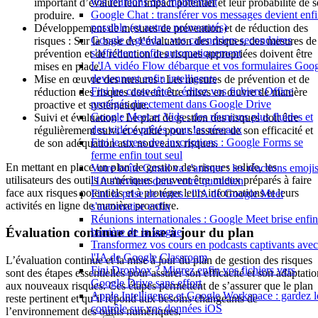
vos réunions dès maintenant
important d’évaluer leur impact potentiel et leur probabilité de s
Google Chat : transférer vos messages devient enf
produire.
possible (et autres nouveautés)
Développement de mesures de prévention et de réduction des
Google Agenda : vos calendriers secondaires
risques : Sur la base de l’évaluation des risques, des mesures de
s'affichent enfin automatiquement
prévention et de réduction des risques appropriées doivent être
L'IA vidéo Flow débarque et vos formulaires Goo
mises en place.
deviennent enfin intelligents
Mise en œuvre des mesures : Les mesures de prévention et de
Fini les casse-têtes : éditez vos fichiers Office
réduction des risques doivent être mises en œuvre de manière
protégés directement dans Google Drive
proactive et systématique.
Google Meet et Vids : des réunions plus fluides et
Suivi et évaluation : Le plan de gestion des risques doit être
des vidéos prêtes pour les réseaux
régulièrement suivi et évalué pour s’assurer de son efficacité et
Fini le stress des inscriptions : Google Forms se
de son adéquation aux nouveaux risques.
ferme enfin tout seul
En mettant en place un plan de gestion des risques solide, les
Votre boîte Gmail va s'animer : les réactions emojis
utilisateurs des outils numériques peuvent être mieux préparés à faire
l'IA s'invitent dans votre quotidien
face aux risques potentiels et à protéger leurs informations et leurs
Fini la prise de notes : l'IA de Google Meet
activités en ligne de manière proactive.
s'automatise enfin
Réunions internationales : Google Meet brise enfin
Évaluation continue et mise à jour du plan
barrière de la langue
Transformez vos cours en podcasts captivants avec
l'IA de Google Classroom
L’évaluation continue et la mise à jour du plan de gestion des risques
Fini Dropbox ? Migrez enfin vos fichiers vers
sont des étapes essentielles pour assurer son efficacité et son adaptatio
Google Drive sans effort
aux nouveaux risques. Ces étapes permettent de s’assurer que le plan
Apple Intelligence et Google Workspace : gardez l
reste pertinent et qu’il répond aux besoins changeants de
contrôle sur vos données iOS
l’environnement des outils numériques.