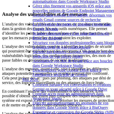
automatisations dans Google Workspace Studio
Gérez plus finement vos appareils iOS grâce aux
nouvelles options de Google Endpoint Manageme
Analyse des vulnérabilités et des menaces
Gemini dans Google Drive intègre désormais vos
emails Gmail comme sources de recherche
L’analyse des vulnérabilités et des menaces est une étape essentielle
La prévention des pertes de données s'invite dans
dans la gestion des risques liés aux outils numériques. Elle permet
Google Agenda
d’identifier les points faibles des systèmes et des infrastructures, ainsi
Scanner plusieurs pages d'un coup dans Google
que les menaces potentielles qui pourraient les exploiter.
Drive sur Android
Sécurisez vos données professionnelles sans bloqu
L’analyse des vulnérabilités consiste à identifier les failles de sécurité
la productivité de vos collaborateurs
qui pourraient être exploitées par des attaquants. Cela peut inclure des
Sécurité des données : Google Workspace renforce
vulnérabilités logicielles, des configurations incorrectes, des mots de
protection de vos pièces jointes
passe faibles ou des pratiques de sécurité inadéquates.
Automatisez vos flux de travail grâce aux boucles
dans Google Workspace Studio
L’analyse des menaces, quant à elle, vise à identifier les différentes
Désencombrez votre Google Drive grâce à
attaques potentielles auxquelles un système pourrait être confronté.
l'intelligence artificielle de Gemini
Cela peut inclure des attaques par phishing, des attaques par déni de
Mai 2026
service, des logiciels malveillants ou des attaques de force brute.
Comment partager vos conversations et créations
Gemini en toute sécurité grâce à Google Drive
En combinant l’analyse des vulnérabilités et des menaces, il est
Contrôle accru pour les administrateurs dans
possible d’obtenir une vision plus complète des risques auxquels un
Workspace Studio
système est exposé. Cela permet de prioriser les mesures de protection
Détecter automatiquement les anomalies de vos
et de mettre en place des contre-mesures efficaces.
données dans Google Sheets grâce à BigQuery
Exportation et conversion des Google Slides chiffr
L’analyse des vulnérabilités et des menaces peut être réalisée en