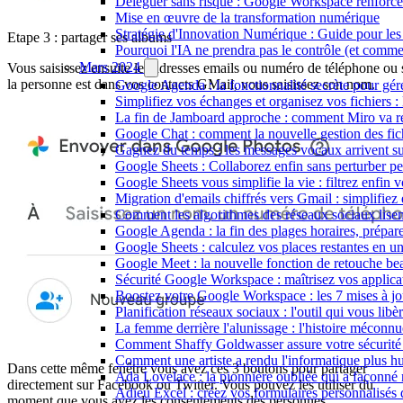
Déléguer sans risque : Google Workspace renforce 
Mise en œuvre de la transformation numérique
Stratégie d'Innovation Numérique : Guide pour les 
Etape 3 : partager ses albums
Pourquoi l'IA ne prendra pas le contrôle (et comme
Mars 2024
Vous saisissez ensuite les adresses emails ou numéro de téléphone ou 
la personne est dans vos contacts GMail, vous saisissez son nom.
Google Agenda : la fonctionnalité secrète pour gér
Simplifiez vos échanges et organisez vos fichiers 
La fin de Jamboard approche : comment Miro va ré
Google Chat : comment la nouvelle gestion des fich
Gagnez du temps : les messages vocaux arrivent s
Google Sheets : Collaborez enfin sans perturber pe
Google Sheets vous simplifie la vie : filtrez enfin
Migration d'emails chiffrés vers Gmail : simplifiez
Comment les algorithmes des réseaux sociaux lisen
Google Agenda : la fin des plages horaires, prépa
Google Sheets : calculez vos places restantes en
Google Meet : la nouvelle fonction de retouche bea
Sécurité Google Workspace : maîtrisez vos applicati
Boostez votre Google Workspace : les 7 mises à jou
Planification réseaux sociaux : l'outil qui vous libè
La femme derrière l'alunissage : l'histoire mécon
Comment Shaffy Goldwasser assure votre sécurité 
Comment une artiste a rendu l'informatique plus h
Dans cette même fenêtre vous avez ces 3 boutons pour partager
Ada Lovelace : la pionnière oubliée qui a façonn
directement sur Facebook ou Twitter. Vous pouvez les utiliser du
Adieu Excel : créez vos formulaires personnalisés
moment que vous avez les consentements des personnes