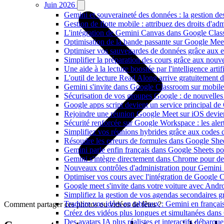
Juin 2026
Gemini et souveraineté des données : la gestion d
Gestion de flotte mobile : attribuez des droits d'a
L'intégration de Gemini Canvas dans Google Class
Optimisation de la bande passante sur Google Meet 
Optimiser vos sauvegardes de données grâce aux 
Simplifier la préparation des cours grâce aux no
Une aide à la lecture boostée par l'intelligence art
L'outil de lecture Read Along arrive gratuitement
Gemini s'invite dans Google Classroom sur mobile et
Sécurisation de vos groupes Google : de nouvelles c
Google apps script devient un service principal de
Rejoindre une réunion Google Meet sur iOS devient
Sécurité renforcée sur Google Workspace : les alerte
Simplifiez vos réunions hybrides grâce aux codes 
Résoudre les erreurs de formules dans Google She
Gemini parle enfin français dans Google Sheets pou
Gemini s'intègre directement dans Chrome pour de 
Nouveaux contrôles d'administration pour Gemini : 
Optimiser vos cours avec l'intégration de Google
Google meet s'invite dans votre voiture avec Andr
Simplifiez la gestion de vos agendas secondaires 
Traduire vos idées en tableaux : Gemini en frança
Comment partager ces photos ou vidéos de fêtes ?
Créez des vidéos plus longues et simultanées dan
Des avatars IA plus réalistes et interactifs débarq