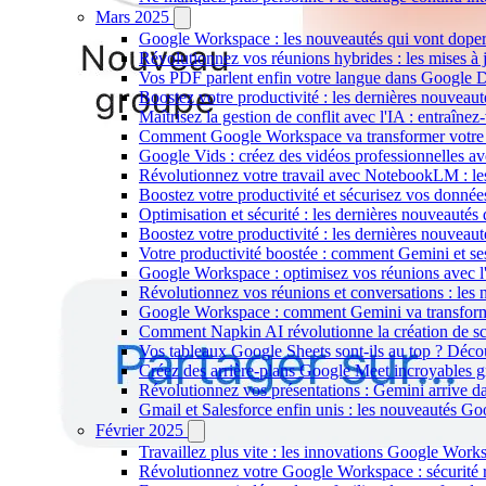
Mars 2025
Google Workspace : les nouveautés qui vont doper 
Révolutionnez vos réunions hybrides : les mises à
Vos PDF parlent enfin votre langue dans Google Dri
Boostez votre productivité : les dernières nouvea
Maîtrisez la gestion de conflit avec l'IA : entraîn
Comment Google Workspace va transformer votre pro
Google Vids : créez des vidéos professionnelles av
Révolutionnez votre travail avec NotebookLM : les 
Boostez votre productivité et sécurisez vos donné
Optimisation et sécurité : les dernières nouveaut
Boostez votre productivité : les dernières nouvea
Votre productivité boostée : comment Gemini et se
Google Workspace : optimisez vos réunions avec l
Révolutionnez vos réunions et conversations : les
Google Workspace : comment Gemini va transforme
Comment Napkin AI révolutionne la création de s
Vos tableaux Google Sheets sont-ils au top ? Décou
Créez des arrière-plans Google Meet incroyables gr
Révolutionnez vos présentations : Gemini arrive da
Gmail et Salesforce enfin unis : les nouveautés 
Février 2025
Travaillez plus vite : les innovations Google Wor
Révolutionnez votre Google Workspace : sécurité re