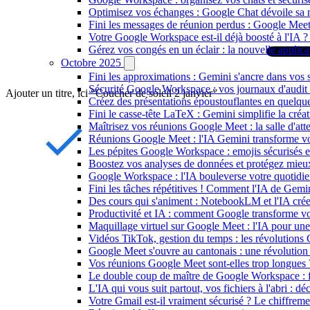
Optimisez vos échanges : Google Chat dévoile sa nou
Fini les messages de réunion perdus : Google Meet e
Votre Google Workspace est-il déjà boosté à l'IA ? 
Gérez vos congés en un éclair : la nouvelle applic
Octobre 2025
Fini les approximations : Gemini s'ancre dans vos s
Sécurité Google Workspace : vos journaux d'audit 
Ajouter un titre, ici “Coucher de soleil 2 janvier”
Créez des présentations époustouflantes en quelqu
Fini le casse-tête LaTeX : Gemini simplifie la cré
Maîtrisez vos réunions Google Meet : la salle d'att
Réunions Google Meet : l'IA Gemini transforme votr
Les pépites Google Workspace : emojis sécurisés et
Boostez vos analyses de données et protégez mieu
Google Workspace : l'IA bouleverse votre quotidie
Fini les tâches répétitives ! Comment l'IA de Gemi
Des cours qui s'animent : NotebookLM et l'IA créen
Productivité et IA : comment Google transforme vo
Maquillage virtuel sur Google Meet : l'IA pour une
Vidéos TikTok, gestion du temps : les révolutions
Google Meet s'ouvre au cantonais : une révolution
Vos réunions Google Meet sont-elles trop longues ? 
Le double coup de maître de Google Workspace : fl
L'IA qui vous suit partout, vos fichiers à l'abri :
Votre Gmail est-il vraiment sécurisé ? Le chiffreme