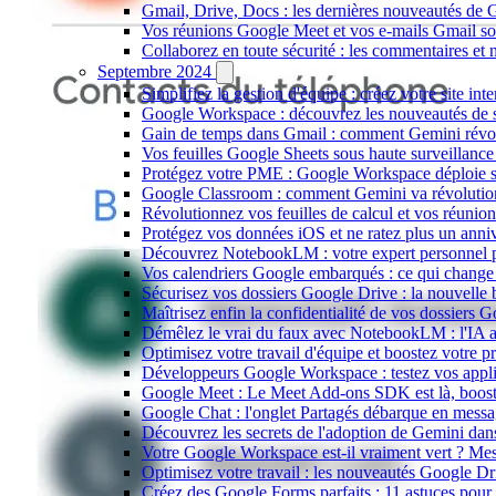
Gmail, Drive, Docs : les dernières nouveautés de 
Vos réunions Google Meet et vos e-mails Gmail sont
Collaborez en toute sécurité : les commentaires et n
Septembre 2024
Simplifiez la gestion d'équipe : créez votre site in
Google Workspace : découvrez les nouveautés de s
Gain de temps dans Gmail : comment Gemini révol
Vos feuilles Google Sheets sous haute surveillance 
Protégez votre PME : Google Workspace déploie son
Google Classroom : comment Gemini va révolutionn
Révolutionnez vos feuilles de calcul et vos réunio
Protégez vos données iOS et ne ratez plus un anni
Découvrez NotebookLM : votre expert personnel po
Vos calendriers Google embarqués : ce qui change 
Sécurisez vos dossiers Google Drive : la nouvelle b
Maîtrisez enfin la confidentialité de vos dossiers G
Démêlez le vrai du faux avec NotebookLM : l'IA au
Optimisez votre travail d'équipe et boostez votre 
Développeurs Google Workspace : testez vos applic
Google Meet : Le Meet Add-ons SDK est là, booste
Google Chat : l'onglet Partagés débarque en messag
Découvrez les secrets de l'adoption de Gemini da
Votre Google Workspace est-il vraiment vert ? Me
Optimisez votre travail : les nouveautés Google D
Créez des Google Forms parfaits : 11 astuces pour