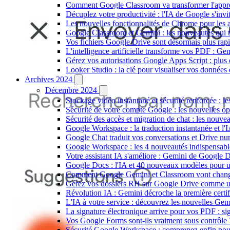
Comment Google Classroom va transformer l'apprent
Décuplez votre productivité : l'IA de Google s'inv
Les nouvelles fonctionnalités de Chrome pour les a
Google Classroom et Gemini : les nouveautés qui t
Vos fichiers Google Drive sont désormais plus rap
L'intelligence artificielle transforme vos PDF : 
Gérez vos autorisations Google Apps Script : plus 
Looker Studio : la clé pour visualiser vos données 
Archives 2024
Décembre 2024
Stockage vidéo instantané et sécurité renforcée :
Sécurité de votre compte Google : les nouvelles o
Sécurité des accès et migration de chat : les nouve
Google Workspace : la traduction instantanée et 
Google Chat traduit vos conversations et Drive num
Google Workspace : les 4 nouveautés indispensables
Votre assistant IA s'améliore : Gemini de Google D
Google Docs : l'IA et 40 nouveaux modèles pour u
Comment Google Gemini et Classroom vont changer
Gérez vos dossiers RH sur Google Drive comme un p
Révolution IA : Gemini décroche la première certi
L'IA à votre service : découvrez les nouvelles Gem
La signature électronique arrive pour vos PDF : s
Vos Google Forms sont-ils vraiment sous contrôle ?
Sécurité Google Workspace : comprenez enfin pour