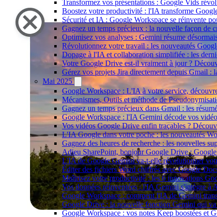
Transformez vos présentations : Google Vids révol
Boostez votre productivité : l'IA transforme Goog
Sécurité et IA : Google Workspace se réinvente pou
Gagnez un temps précieux : la nouvelle façon de 
Optimisez vos analyses : Gemini résume désormai
Révolutionnez votre travail : les nouveautés Goog
Dopage à l'IA et collaboration simplifiée : les de
Votre Google Drive est-il vraiment à jour ? Décou
Gérez vos projets Jira directement depuis Gmail : l
Mai 2025
Google Workspace : L'IA à votre service, découvre
Mécanismes, Outils et méthode de Pseudonymisatio
Gagnez un temps précieux dans Gmail : les résumé
Google Workspace : l'IA Gemini décode vos vidéos
Vos vidéos Google Drive enfin traçables ? Découvr
L'IA Google dans votre poche : les nouveautés Wor
Gagnez des heures de recherche : les nouvelles s
Adieu SharePoint, bonjour Google Drive : Google si
L'IA de Google Gemini va-t-elle révolutionner votr
Éditer des fichiers Word chiffrés avec Google Docs 
Maîtrisez votre productivité : les 6 innovations 
Vos données réinventées : l'IA Gemini s'intègre à 
Google Workspace : comment l'IA de Gemini trans
Google Drive : la nouvelle fonction Gemini qui va 
Google Workspace : vos notes Keep boostées et Ge