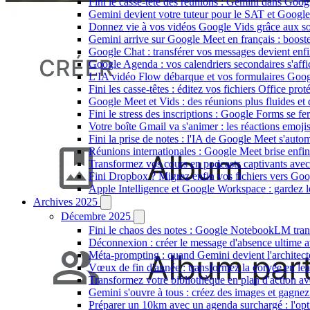
Fini le casse-tête des réunions : Gemini dans Goo
Gemini devient votre tuteur pour le SAT et Google 
Donnez vie à vos vidéos Google Vids grâce aux sous
Gemini arrive sur Google Meet en français : boost
Google Chat : transférer vos messages devient enfi
Google Agenda : vos calendriers secondaires s'aff
L'IA vidéo Flow débarque et vos formulaires Googl
Fini les casse-têtes : éditez vos fichiers Office p
Google Meet et Vids : des réunions plus fluides et 
Fini le stress des inscriptions : Google Forms se fe
Votre boîte Gmail va s'animer : les réactions emojis 
Fini la prise de notes : l'IA de Google Meet s'autom
Réunions internationales : Google Meet brise enfin 
Transformez vos cours en podcasts captivants ave
Fini Dropbox ? Migrez enfin vos fichiers vers Goog
Apple Intelligence et Google Workspace : gardez l
Archives 2025
Décembre 2025
Fini le chaos des notes : Google NotebookLM trans
Déconnexion : créer le message d'absence ultime 
Méta-prompting : quand Gemini devient l'architect
Vœux de fin d'année : transformez la corvée en le
Transformez votre bibliothèque en plan d'action a
Gemini s'ouvre à tous : créez des images et gagnez
Préparer un 10km avec un agenda surchargé : l'op