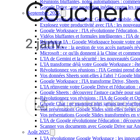
Réunions bluffantes, notes automatiques : commen
Google Drive : une protection inédite contre les r
Septembre 2025
Libérez votre productivité : Gemini sur mobile, des
Explosez votre productivité avec l'IA : les nouvea
Google Workspace : l'IA révolutionne l'éducation, vo
Vidéos bluffantes et formules intelligentes : l'IA d
Révolution IA : Google Workspace booste votre prod
Google Drive : la gestion de vos accès partagés r
Microsoft : ce qu'ils donnent à la Chine et comm
L'IA de Gemini et la sécurité : les nouveautés Go
L'IA transforme déjà votre Google Workspace : ête
Révolutionnez vos réunions : l'IA Gemini prend d
Vos données Sheets sont-elles à l'abri ? Google bli
Google Workspace : l'IA transforme Drive, Sheets e
L'IA réinvente votre Google Drive et l'éducation : 
Google Sheets : découvrez l'astuce cachée pour sui
Révolutionnez vos révisions : l'IA de Google et Op
Google Chat : ne manquez plus jamais une réaction
Vos présentations Google Slides sont-elles prêtes
Vos présentations Google Slides transformées en v
L'IA de Google révolutionne l'éducation : décou
Scanner vos documents avec Google Drive sur Andro
Août 2025
L'IA révolutionne Google Workspace : les innovation