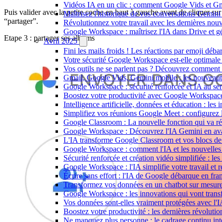
Vidéos IA en un clic : comment Google Vids et Gmai
Puis valider avec la petite coche en haut à gauche avant de cliquer sur
Maîtrisez l'historique de vos conversations Gemini
“partager”.
Révolutionnez votre travail avec les dernières nou
Google Workspace : maîtrisez l'IA dans Drive et gé
Etape 3 : partager ses albums
Avril 2025
Fini les mails froids ! Les réactions par emoji déb
Votre sécurité Google Workspace est-elle optimale ?
Vos outils ne se parlent pas ? Découvrez comment le
Gmail, Google Vids, Gemini mobile : les nouveaut
Google Workspace : sécurité renforcée et IA au ser
Boostez votre productivité avec Google Workspace 
Intelligence artificielle, données et éducation : 
Simplifiez vos réunions Google Meet : configurez la
Google Classroom : La nouvelle fonction qui va rév
Google Workspace : Découvrez l'IA Gemini en avan
L'IA transforme Google Classroom et vos blocs de 
Google Workspace : comment l'IA et les nouvelles f
Sécurité renforcée et création vidéo simplifiée : 
Google Workspace : l'IA simplifie votre travail et 
Écrire sans effort : l'IA de Google débarque en fr
Transformez vos données en un chatbot sur mesure
Google Workspace : les innovations qui vont transf
Vos données sont-elles vraiment protégées avec l'I
Boostez votre productivité : les dernières révolut
Ne manquez plus personne : le cadrage continu int