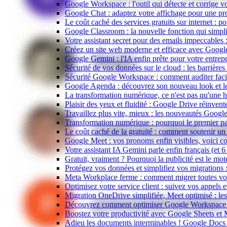
Google Workspace : l'outil qui détecte et corrige vos
Google Chat : adaptez votre affichage pour une pr
Le coût caché des services gratuits sur internet : po
Google Classroom : la nouvelle fonction qui simplif
Votre assistant secret pour des emails impeccables 
Créez un site web moderne et efficace avec Google 
Google Gemini : l'IA enfin prête pour votre entrep
Sécurité de vos données sur le cloud : les barrièr
Sécurité Google Workspace : comment auditer faci
Google Agenda : découvrez son nouveau look et l
La transformation numérique, ce n'est pas qu'une hi
Plaisir des yeux et fluidité : Google Drive réinven
Travaillez plus vite, mieux : les nouveautés Goog
Transformation numérique : pourquoi le premier pas
Le coût caché de la gratuité : comment soutenir un 
Google Meet : vos pronoms enfin visibles, voici co
Votre assistant IA Gemini parle enfin français (et
Gratuit, vraiment ? Pourquoi la publicité est le mot
Protégez vos données et simplifiez vos migration
Meta Workplace ferme : comment migrer toutes vo
Optimisez votre service client : suivez vos appels
Migration OneDrive simplifiée, Meet optimisé : l
Découvrez comment optimiser Google Workspace : la
Boostez votre productivité avec Google Sheets et 
Adieu les documents interminables ! Google Docs e