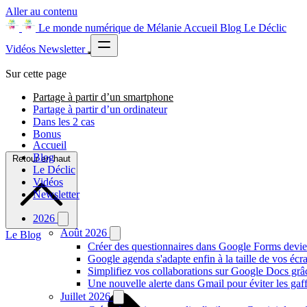
Aller au contenu
Le monde numérique de Mélanie
Accueil
Blog
Le Déclic
Vidéos
Newsletter
Sur cette page
Partage à partir d’un smartphone
Partage à partir d’un ordinateur
Dans les 2 cas
Bonus
Accueil
Blog
Retour en haut
Le Déclic
Vidéos
Newsletter
2026
Août 2026
Le Blog
Créer des questionnaires dans Google Forms devie
Google agenda s'adapte enfin à la taille de vos écr
Simplifiez vos collaborations sur Google Docs gr
Une nouvelle alerte dans Gmail pour éviter les ga
Juillet 2026