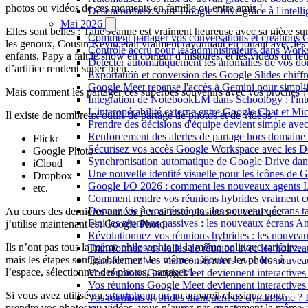
photos ou vidéos de ces moments en famille ou entre amis !
Désencombrez votre Google Drive grâce à l'intellig
Mai 2026
Elles sont belles : Tatie Jeanne est vraiment heureuse avec sa nièce su
Comment partager vos conversations et créations G
les genoux, Cousin Kevin était vraiment rayonnant en jouant avec les
Contrôle accru pour les administrateurs dans Work
enfants, Papy a fait le show en conteur d’histoires, et les vidéos du fe
Détecter automatiquement les anomalies de vos d
d’artifice rendent super bien…
Exportation et conversion des Google Slides chiffré
Google Meet repense l'accès à Gemini pour simplif
Mais comment les partager ces superbes souvenirs avec vos proches ?
Intégration de NotebookLM dans Schoology : l'intell
L'interopérabilité externe entre Google Chat et M
Il existe de nombreux outils de partage de photos et de vidéos :
Prendre des décisions d'équipe devient simple ave
Renforcement des alertes de partage hors domain
Flickr
Sécurisez vos accès Google Workspace avec les 
Google Photo
Synchronisation automatique de Google Drive dan
iCloud
Une nouvelle identité visuelle pour les icônes de
Dropbox
Google I/O 2026 : comment les nouveaux agents IA
etc.
Comment rendre vos réunions hybrides vraiment c
Donnez vie à vos réunions : les nouveaux écrans tac
Au cours des dernières années j’en ai testé plusieurs et celui que
Fini les réunions passives : les nouveaux écrans 
j’utilise maintenant est Google Photo.
Révolutionnez vos réunions hybrides : les nouveau
Ils n’ont pas tous la même philosophie ni la même politique tarifaire,
Transformez vos salles de réunion avec les nouveau
mais les étapes sont globalement les mêmes : ajouter les photos à
Transformez vos visioconférences avec les nouve
l’espace, sélectionner des photos, partager !
Vos réunions Google Meet deviennent interactives 
Vos réunions Google Meet deviennent interactives
Si vous avez utilisé un
smartphone
ou un appareil classique pour
Vos réunions hybrides manquent de dynamisme ? 
prendre vos photos ou vidéos, vous n’aurez pas exactement la même