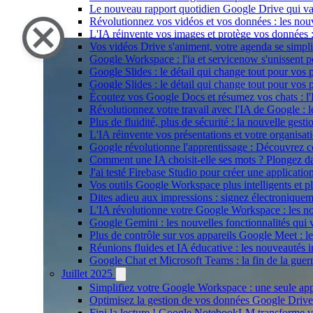
Le nouveau rapport quotidien Google Drive qui va 
Révolutionnez vos vidéos et vos données : les no
L'IA réinvente vos images et protège vos données 
Vos vidéos Drive s'animent, votre agenda se simp
Google Workspace : l'ia et servicenow s'unissent p
Google Slides : le détail qui change tout pour vos
Google Slides : le détail qui change tout pour vos
Écoutez vos Google Docs et résumez vos chats : l
Révolutionnez votre travail avec l'IA de Google : 
Plus de fluidité, plus de sécurité : la nouvelle ge
L'IA réinvente vos présentations et votre organis
Google révolutionne l'apprentissage : Découvre
Comment une IA choisit-elle ses mots ? Plongez d
J'ai testé Firebase Studio pour créer une applicatio
Vos outils Google Workspace plus intelligents et p
Dites adieu aux impressions : signez électroniqu
L'IA révolutionne votre Google Workspace : les no
Google Gemini : les nouvelles fonctionnalités qui 
Plus de contrôle sur vos appareils Google Meet : le
Réunions fluides et IA éducative : les nouveautés 
Google Chat et Microsoft Teams : la fin de la guerr
Juillet 2025
Simplifiez votre Google Workspace : une seule app
Optimisez la gestion de vos données Google Drive : 
Fini la lecture ! Google NotebookLM transforme vo