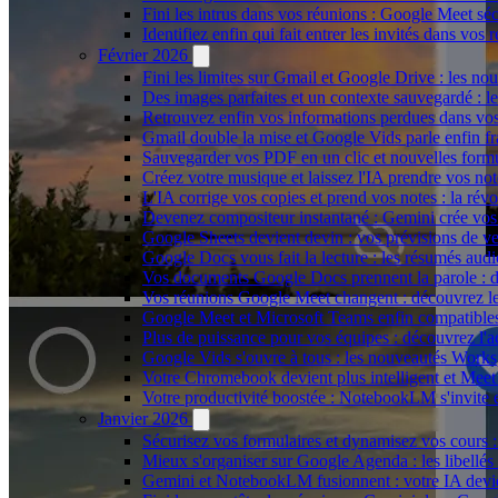
Fini les intrus dans vos réunions : Google Meet sécu
Identifiez enfin qui fait entrer les invités dans vo
Février 2026
Fini les limites sur Gmail et Google Drive : les nou
Des images parfaites et un contexte sauvegardé : 
Retrouvez enfin vos informations perdues dans vo
Gmail double la mise et Google Vids parle enfin fr
Sauvegarder vos PDF en un clic et nouvelles form
Créez votre musique et laissez l'IA prendre vos n
L'IA corrige vos copies et prend vos notes : la r
Devenez compositeur instantané : Gemini crée vos
Google Sheets devient devin : vos prévisions de ve
Google Docs vous fait la lecture : les résumés audi
Vos documents Google Docs prennent la parole : d
Vos réunions Google Meet changent : découvrez le
Google Meet et Microsoft Teams enfin compatibles
Plus de puissance pour vos équipes : découvrez l'
Google Vids s'ouvre à tous : les nouveautés Worksp
Votre Chromebook devient plus intelligent et Meet
Votre productivité boostée : NotebookLM s'invite
Janvier 2026
Sécurisez vos formulaires et dynamisez vos cours :
Mieux s'organiser sur Google Agenda : les libellés 
Gemini et NotebookLM fusionnent : votre IA devien