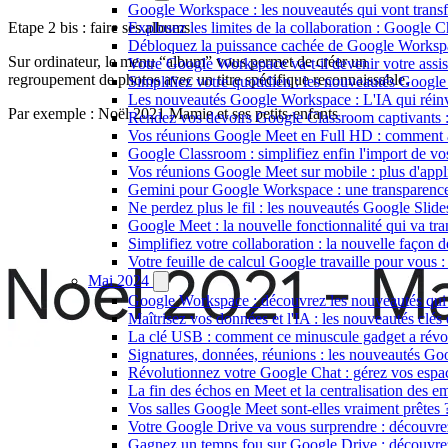
Google Workspace : les nouveautés qui vont transfo
Etape 2 bis : faire ses albums
Explosez les limites de la collaboration : Google 
Débloquez la puissance cachée de Google Workspace
Sur ordinateur, le menu “album” vous permet de créer un
Votre Google Workspace va-t-il devenir votre assis
regroupement de photos avec un titre spécifique reconnaissable.
Simplifiez votre quotidien : les nouveautés Google
Les nouveautés Google Workspace : L'IA qui réinve
Par exemple : Noël 2021 Mamie et ses petits-enfants
Rendez vos devoirs Google Classroom captivants : 
Vos réunions Google Meet en Full HD : comment act
Google Classroom : simplifiez enfin l'import de vo
Vos réunions Google Meet sur mobile : plus d'applic
Gemini pour Google Workspace : une transparence i
Ne perdez plus le fil : les nouveautés Google Slide
Google Meet : la nouvelle fonctionnalité qui va tr
Simplifiez votre collaboration : la nouvelle façon 
Votre feuille de calcul Google travaille pour vous :
Mai 2024
Google Workspace : découvrez les nouveautés qui t
Maîtrisez vos données et l'IA : les nouveautés cl
La clé USB : comment ce minuscule gadget a révolu
Signatures, données, réunions : les nouveautés Goo
Révolutionnez votre Google Chat : gérez vos espac
La fin des échos en Meet et la centralisation des 
Vos salles Google Meet sont-elles vraiment prêtes 
Votre Google Drive va vous surprendre : découvrez 
Gagnez un temps fou sur Google Drive : découvrez 