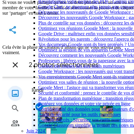
Révolutionnez votre gestion des PDF : Gemini s'i
Si vous ne voulez partager qu’une ou deux photos avec un ami ou un
Google Chat : ne manquez plus jamais une conversa
membre de votre famille, il suffit de sélectionner la photo et de cliquer
Découvrez les nouveautés de Google Workspace : bo
sur ‘partager’ en haut à droite.
Découvrez les nouveautés Google Workspace : gag
Plus de contrôle sur vos données : découvrez les
Optimisez vos réunions Google Meet : la nouvelle 
Google Drive : maîtrisez enfin vos données sensibl
Révolution pour les parents : découvrez l'aperçu d
Vos documents Google sont-ils bien protégés ? Une n
Cela évite la phase de création d’album qui ne vous servira pas
Optimisez la gestion de vos appareils Google Meet :
vraiment.
Découvrez comment les nouveautés Google Workspa
Professeurs : libérez-vous de la paperasse avec l
Gestion des risques liés aux outils numériques
Google Workspace : les nouveautés qui vont transfo
Vos enregistrements Google Meet sont-ils vraiment 
Optimisez vos salles de réunion : la nouvelle opt
Google Meet : l'astuce qui va transformer vos réun
Sécurité et conformité : prenez le contrôle de vo
Plan de transformation numérique : transition réus
Protégez vos données et votre vie privée en ligne
Confidentialité des données pour les utilisateurs d
Audit de sécurité pour les outils numériques
Contrôle d'accès : Sécurisez vos outils numériques
Google Classroom simplifie la gestion des notes m
Juin 2024