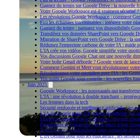
Gagnez du temps sur Google Drive : la nouvelle fon
Votre Google Workspace est-il vraiment sécurisé ? 
Les révolutions Google Workspace : comment Gemin
Fini les échanges interminables : intégrez votre 
Gagnez du temps : partagez vos disponibilités Go
Transférez vos données SharePoint vers Google Drive
Migration de SharePoint vers Google Drive : la si
Réduisez l'empreinte carbone de votre IA : guide po
L'IA crée vos vidéos, Google simplifie votre quoti
Vos discussions Google Chat ont une nouvelle dime
Votre boîte Gmail déborde ? Google vient de lancer 
Comment Gemini et Meet vont révolutionner votre 
Révolutionnez votre quotidien avec l'IA : les Gem
Vos outils Google sous contrôle : les nouvelles fon
Juin 2025
Google Workspace : les nouveautés qui transforment
L'IA : une révolution à double tranchant – protége
Les femmes dans la tech
Sécurité renforcée et intelligence artificielle : le
L'IA de Google passe à la vitesse supérieure : ce
Libérez le potentiel de vos données : Gemini révo
Formulaires et Classroom : deux mises à jour Googl
Agent Space : révolutionnez votre recherche d'info
L'IA Gemini pour tous les éducateurs : les derniè