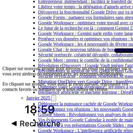
Entrepreneur, indépendant : facilitez le transfert 
Libérez votre temps : la délégation d'appels arrive
Découvrez la fonctionnalité Google Drive qui va tr
Google Forms : partagez vos formulaires sans stres
Google Workspace : optimisez votre travail avec c
Le futur de la recherche est là : comment Gemini
Google Workspace : Gemini parle enfin votre lang
Protégez vos données et optimisez vos réunions : 
Google Workspace : les 4 nouveautés de février qui
Google Chat : le nouveau tableau de bord qui va ré
Sécurité renforcée, créativité décuplée, collaborat
Google Meet : prenez le contrôle de la confidential
Révolution eDiscovery : Google Vault intègre l'ap
Cliquer sur nouveau groupe pour envoyer un email ou partager sur si
Révolutionnez la gestion de vos contacts dans Goo
vous avez airdrop ou messenger avec les personnes destinataires.
Sécurité et efficacité : comment NotebookLM tra
Migration OneDrive vers Google Drive : transférez
En cliquant sur groupe, vous aurez le menu suivant, regroupant vos
Optimisez votre Google Workspace : les mises à jo
contacts favoris ou habituels qu’il vous suffira de choisir.
Intelligence artificielle et machine learning : Démêl
Janvier 2025
Débloquez la puissance cachée de Google Workspace
Révolutionnez vos réunions : les nouveautés Googl
Google Sheets : Révolutionnez vos analyses de do
Vos événements Google Calendar à portée de main :
Donnez vie à vos présentations Google Slides : maît
Google Workspace : L'intelligence artificielle réinv