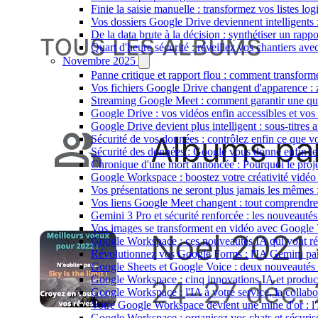
Finie la saisie manuelle : transformez vos listes lo
Vos dossiers Google Drive deviennent intelligents 
De la data brute à la décision : synthétiser un rapp
Quart d'heure sécurité : réveillez vos chantiers av
Novembre 2025
Panne critique et rapport flou : comment transfor
Vos fichiers Google Drive changent d'apparence : z
Streaming Google Meet : comment garantir une qual
Google Drive : vos vidéos enfin accessibles et vos
Google Drive devient plus intelligent : sous-titres a
Sécurité de vos données : contrôlez enfin ce que v
Sécurité des données : Google vous donne enfin le co
Chronique d'une mort annoncée : Pourquoi le proje
Google Workspace : boostez votre créativité vidéo
Vos présentations ne seront plus jamais les mêm
Vos liens Google Meet changent : tout comprendre 
Gemini 3 Pro et sécurité renforcée : les nouveau
Vos images se transforment en vidéo avec Google V
Google Workspace : ces nouveautés IA qui vont rév
Révolutionnez vos Google Forms : l'IA Gemini parle
Google Sheets et Google Voice : deux nouveautés m
Google Workspace : cinq innovations IA et product
Google Workspace : l'IA à votre service, la collabo
Votre Google Workspace devient une mine d'or : l
Google Workspace : organisez vos chats et sécuris