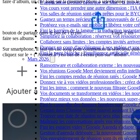
faire d’album, un clic long sur la première photo à sélectionner puis le
L'application Gemini débarque sur Mac : la nouvea
Vos cours vont prendre une autre dimension : l'IA
Vos salles de réunion sont-elles prêtes pour le B
Gagnez un temps précieux : les 7 nouveautés de G
Protégez vos e-mails sur mobile et libérez votre cré
Fini la barrière de la langue : la traduction insta
bouton de partage dans le bas de l’écran.
Etape 2 bis :
Simplifiez la collaboration : réservez vos ressourc
faire ses albums
Collaborez sans limites : les comptes invités arriv
Donnez un coup d'accélérateur à vos vidéos et vos
Sur smartphone, il faut un clic long pour commencer la sélection, puis
Fini la page blanche : l'intelligence artificielle g
cliquez sur le + (“Ajouter à”) en bas de l’écran puis sur “album”.
Mars 2026
Ransomware et collaboration externe : les nouvea
Vos réunions Google Meet deviennent enfin intellig
Fini les comptes rendus de réunion ratés : Google
Donnez vie à vos vidéos professionnelles : créez 
Fini les intrus : comment le nouveau filtrage Goog
Vos documents se transforment en vidéos : les n
Protégez mieux vos données : les nouveaux super
Fini le casse-tête des fuseaux horaires sur Google 
Gemini dans Chrome : votre nouvel assistant IA pour
Trouver une date de réunion ne sera plus jamais un
Maîtrisez les conversations après vos réunions : 
Fini les espaces vides : Google Agenda s'adapte en
Gestion d'agenda déléguée : la nouveauté Google qu
Vos enregistrements de réunion sont-ils en sécuri