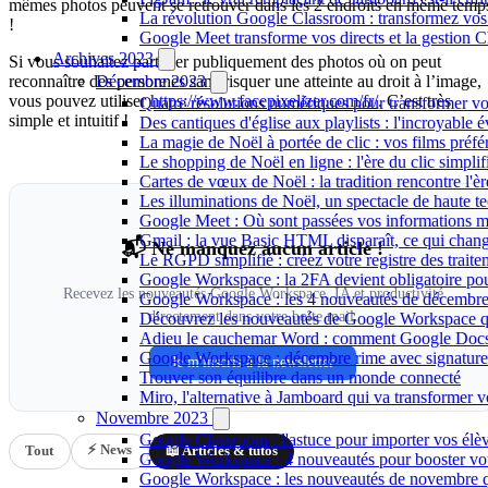
mêmes photos peuvent se retrouver dans les 2 endroits en même temp
La révolution Google Classroom : transformez vos f
!
Google Meet transforme vos directs et la gestion C
Archives 2023
Si vous souhaitez partager publiquement des photos où on peut
reconnaître des personnes sans risquer une atteinte au droit à l’image,
Décembre 2023
vous pouvez utiliser
https://www.facepixelizer.com/fr/
. C’est très
Quatre résolutions numériques pour transformer vo
simple et intuitif !
Des cantiques d'église aux playlists : l'incroyable 
La magie de Noël à portée de clic : vos films préfé
Le shopping de Noël en ligne : l'ère du clic simplifi
Cartes de vœux de Noël : la tradition rencontre l'
Les illuminations de Noël, un spectacle de haute t
Google Meet : Où sont passées vos informations mat
Gmail : la vue Basic HTML disparaît, ce qui change
📬 Ne manquez aucun article !
Le RGPD simplifié : créez votre registre des trai
Google Workspace : la 2FA devient obligatoire pour
Recevez les nouveautés Google Workspace, IA et productivité
Google Workspace : les 4 nouveautés de décembre 
directement dans votre boîte mail.
Découvrez les nouveautés de Google Workspace qui 
Adieu le cauchemar Word : comment Google Docs t
Google Workspace : décembre rime avec signature é
Je m'inscris à la newsletter
Trouver son équilibre dans un monde connecté
Miro, l'alternative à Jamboard qui va transformer v
Novembre 2023
Google Classroom : l'astuce pour importer vos élèv
⚡ News
Tout
📖 Articles & tutos
Google Workspace : 4 nouveautés pour booster votr
Google Workspace : les nouveautés de novembre qu