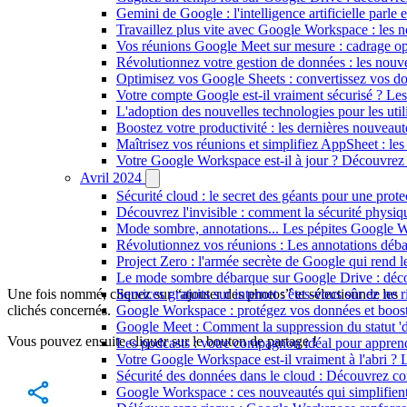
Gemini de Google : l'intelligence artificielle parle 
Travaillez plus vite avec Google Workspace : les 
Vos réunions Google Meet sur mesure : cadrage optim
Révolutionnez votre gestion de données : les nouve
Optimisez vos Google Sheets : convertissez vos do
Votre compte Google est-il vraiment sécurisé ? Les
L'adoption des nouvelles technologies pour les util
Boostez votre productivité : les dernières nouvea
Maîtrisez vos réunions et simplifiez AppSheet : l
Votre Google Workspace est-il à jour ? Découvrez l
Avril 2024
Sécurité cloud : le secret des géants pour une protec
Découvrez l'invisible : comment la sécurité physi
Mode sombre, annotations... Les pépites Google W
Révolutionnez vos réunions : Les annotations déba
Project Zero : l'armée secrète de Google qui rend l
Le mode sombre débarque sur Google Drive : déco
Une fois nommé, cliquez sur “ajouter des photos” et sélectionnez les
Services gratuits sur internet : êtes-vous sûr de ne 
clichés concernés.
Google Workspace : protégez vos données et booste
Google Meet : Comment la suppression du statut 'dé
Vous pouvez ensuite cliquer sur le bouton de partage !
Les podcasts : votre compagnon idéal pour apprendr
Votre Google Workspace est-il vraiment à l'abri ? L
Sécurité des données dans le cloud : Découvrez c
Google Workspace : ces nouveautés qui simplifient l