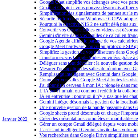
Google Chat simplifie vos échanges avec vos parte
Gmail et Gemini : vous pouvez désormais affiner v
Simplification des signalements de pannes sur le 
Sécurité renforcée pour Windows : GCPW adopte d
Pourquoi la directive NIS 2 ne suffit déjà plus aux 
Convertir vos Google Slides en vidéos est désorma
Gemini s'invite dans vos feuilles de calcul en fran
Google Agenda affine le partage de vos calendriers 
Google Meet hardware s'ouvre au protocole SIP gr
Simplifiez la gestion de vos utilisateurs dans Go
Transformez vos Google Slides en vidéos grâce à 
Déléguer sans tout dévoiler : la nouvelle gestion 
Mesurer l'occupation des salles de réunion avec Go
Remplissage intelligent avec Gemini dans Google S
Connecter vos salles Google Meet à toutes les vis
J'ai donné un cerveau à mon IA : plongée dans m
L'IA par l'humain ou comment redéfinir la collaborat
IA en entreprise : pourquoi il n'y a pas que les cha
Gemini intègre désormais la gestion de la localisat
Une nouvelle gestion de la bande passante dans G
Google sheets prend désormais en charge l'import
Créer des présentations complètes et modifiables 
Janvier 2022
Gérer un compte Gmail délégué depuis votre mobile
L'assistant intelligent Gemini s'invite dans votre 
Vos recherches dans Google Drive simplifiées sur mob