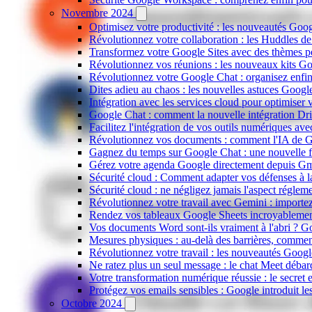
Novembre 2024
Optimisez votre productivité : les nouveautés Go
Révolutionnez votre collaboration : les Huddles d
Transformez votre Google Sites avec des thèmes pe
Révolutionnez vos réunions : les nouveaux kits G
Révolutionnez votre Google Chat : organisez enfi
Dites adieu au chaos : les nouvelles astuces Googl
Intégration avec les services cloud pour optimiser 
Google Chat : comment la nouvelle intégration Dri
Facilitez l'intégration de vos outils numériques avec
Révolutionnez vos documents : comment l'IA de G
Gagnez du temps sur Google Chat : une nouvelle fa
Gérez votre agenda Google directement depuis Gmai
Sécurité cloud : Comment adapter vos défenses à l
Sécurité cloud : ne négligez jamais l'aspect réglem
Révolutionnez votre travail avec Gemini : import
Rendez vos tableaux Google Sheets incroyablement 
Vos documents Word sont-ils vraiment à l'abri ? Go
Mesures physiques : au-delà des barrières, commen
Révolutionnez votre travail : les nouveautés Googl
Ne ratez plus un seul message : le chat Meet débarq
Votre transformation numérique réussie : le secret e
Protégez vos emails sensibles : Google introduit les
Octobre 2024