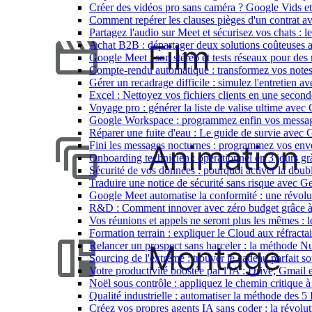
Créer des vidéos pro sans caméra ? Google Vids e
Comment repérer les clauses pièges d'un contrat a
Partagez l'audio sur Meet et sécurisez vos chats :
Achat B2B : départager deux solutions coûteuses
Google Meet : son stéréo et tests réseaux pour des
Compte-rendu automatique : transformez vos notes 
Gérer un recadrage difficile : simulez l'entretien 
Excel : Nettoyez vos fichiers clients en une seco
Voyage pro : générer la liste de valise ultime avec
Google Workspace : programmez enfin vos message
Réparer une fuite d'eau : Le guide de survie avec
Fini les messages nocturnes : programmez vos env
Onboarding technicien : opérationnel en 3 jours g
Sécurité de vos données : pourquoi activer la doub
Traduire une notice de sécurité sans risque avec G
Google Meet automatise la conformité : une révolut
R&D : Comment innover avec zéro budget grâce 
Vos réunions et appels ne seront plus les mêmes : 
Formation terrain : expliquer le Cloud aux réfracta
Relancer un prospect sans harceler : la méthode 
Sourcing de l'extrême : trouver le cadeau parfait s
Votre productivité boostée par l'IA : Drive, Gmail
Noël sous contrôle : appliquez le chemin critique 
Qualité industrielle : automatiser la méthode des 
Créez vos propres agents IA sans coder : la révol