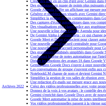
Créez des quiz en un clin d'œil avec Gemini dans
Des graphiques en nuage de points plus puissants
Google Agenda s'offre un affichage sur mesure po
Générez et modifiez vos visuels avec Gemini dir
Simplifiez la gestion de vos commentaires dans Goo
Des captures d'écran automatiques dans vos comp
Des visualisations plus claires grâce aux graphiq
Une nouvelle icône dans Google Agenda pour identi
De Gemini Alpha à Gemini Beta : ce qui change 
Google Meet et Drive s'associent pour classer aut
Une nouvelle page d'accueil centralisée pour Goog
Une nouvelle page d'accueil personnalisée pour 
Des graphiques combinés simplifiés dans Google S
Configurez la prise de notes automatique par l'inte
Diriger les émotions des avatars IA dans Google Vi
Gemini dans Google Docs s'ouvre à onze nouvelle
Les conversations de groupe s'ouvrent enfin aux c
NotebookLM change de nom et devient Gemini N
Simplifiez la gestion de vos salles de réunion ave
Une redaction d'e-mails sur mesure grace aux nouv
Archives 2022
Créez des vidéos professionnelles avec votre pro
Donnez de la voix à vos avatars : le contrôle des 
Gemini s'enrichit dans Google Docs avec de nouvel
Google Meet automatise la prise de notes intellige
Vos vidéos professionnelles passent à la vitesse 