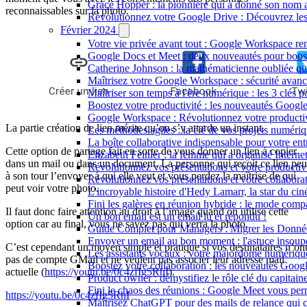
Grace Hopper : la pionnière qui a donné son nom a
reconnaissables sur la photo.
Révolutionnez votre Google Drive : Découvrez les 
Février 2024
Votre vie privée avant tout : Google Workspace ren
Google Docs et Meet : deux nouveautés pour booste
Catherine Johnson : la mathématicienne oubliée qu
Maîtrisez votre Google Workspace : sécurité avancé
Maîtriser son temps à l'ère numérique : les 3 clés p
Boostez votre productivité : les nouveautés Goog
Google Workspace : Révolutionnez votre productivi
La partie création de lien mérite qu’on s’y attarde un instant.
Les méthodes agiles : la clé de vos projets numériqu
La boîte collaborative indispensable pour votre e
Cette option de partage fait en sorte de vous donner un lien à copier
Elizabeth Feinler : la femme qui a organisé Intern
dans un mail ou dans un document. La personne qui reçoit ce lien peu
Révolutionnez vos présentations et votre producti
à son tour l’envoyer à qui elle veut et vous perdez la maîtrise de qui
Révolutionnez vos présentations et votre collabor
peut voir votre photo.
L'incroyable histoire d'Hedy Lamarr, la star du ci
Fini les galères en réunion hybride : le mode com
Il faut donc faire attention au droit à l’image quand on utilise cette
Un bon email est un email lu et répondu !
option car au final, vous ne savez pas qui verra la photo.
Guide Complet pour Managers : Migrer les Donnée
Envoyer un email au bon moment : l'astuce insoup
C’est cependant un moyen simple et pratique si vos destinataires n’on
Les assistants vocaux : votre majordome numérique
pas de compte GMail et ne veulent pas associer leur adresse mail
Boostez votre collaboration : les nouveautés Goog
actuelle (
https://youtu.be/0c4zfIg5RhI
).
Product owner : démystifiez le rôle clé du capitai
Fini le chaos des réunions : Google Meet vous perm
https://youtu.be/0c4zfIg5RhI
Maîtrisez ChatGPT pour des mails de relance qui c