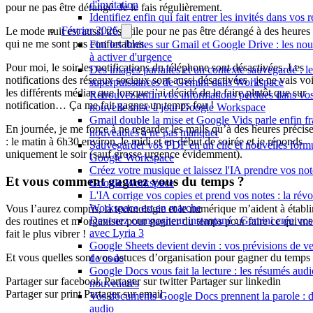
d'invitation
pour ne pas être dérangé. Je le fais régulièrement.
Identifiez enfin qui fait entrer les invités dans vo
Février 2026
Le mode nuit est aussi très utile pour ne pas être dérangé à des heures
qui ne me sont pas confortables.
Fini les limites sur Gmail et Google Drive : les nou
à activer d'urgence
Pour moi, le soir les notifications du téléphone sont désactivées. Les
Des images parfaites et un contexte sauvegardé : l
notifications des réseaux sociaux sont aussi désactivées : je ne vais voi
superpuissances de Gemini dans Workspace
les différents médias que lorsque j’ai décidé de le faire plutôt que sur
Retrouvez enfin vos informations perdues dans vo
notification… Ça me fait gagner un temps fou !
nouvelle mise à jour Google Workspace
Gmail double la mise et Google Vids parle enfin fra
En journée, je me force à ne regarder les mails qu’à des heures précis
nouveautés à ne pas manquer
: le matin à 6h30 environ, le midi et en début de soirée et je réponds
Sauvegarder vos PDF en un clic et nouvelles formul
uniquement le soir (sauf grosse urgence évidemment).
Google Workspace
Créez votre musique et laissez l'IA prendre vos not
Et vous comment gagnez vous du temps ?
Google Workspace
L'IA corrige vos copies et prend vos notes : la rév
Workspace est en marche
Vous l’aurez compris, la technologie et le numérique m’aident à établi
Devenez compositeur instantané : Gemini crée vo
des routines et m’organiser pour gagner du temps pour faire ce qui me
avec Lyria 3
fait le plus vibrer !
Google Sheets devient devin : vos prévisions de ve
Et vous quelles sont vos astuces d’organisation pour gagner du temps
de code
Google Docs vous fait la lecture : les résumés audi
Partager sur facebook Partager sur twitter Partager sur linkedin
nouveautés
Partager sur print Partager sur email
Vos documents Google Docs prennent la parole : 
audio