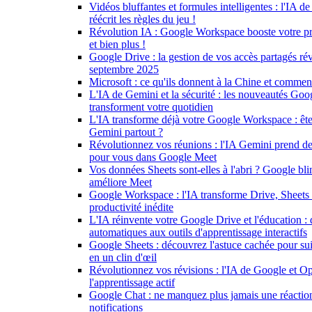
Vidéos bluffantes et formules intelligentes : l'IA
réécrit les règles du jeu !
Révolution IA : Google Workspace booste votre pro
et bien plus !
Google Drive : la gestion de vos accès partagés ré
septembre 2025
Microsoft : ce qu'ils donnent à la Chine et comm
L'IA de Gemini et la sécurité : les nouveautés Go
transforment votre quotidien
L'IA transforme déjà votre Google Workspace : ête
Gemini partout ?
Révolutionnez vos réunions : l'IA Gemini prend de
pour vous dans Google Meet
Vos données Sheets sont-elles à l'abri ? Google blin
améliore Meet
Google Workspace : l'IA transforme Drive, Sheets
productivité inédite
L'IA réinvente votre Google Drive et l'éducation :
automatiques aux outils d'apprentissage interactifs
Google Sheets : découvrez l'astuce cachée pour su
en un clin d'œil
Révolutionnez vos révisions : l'IA de Google et O
l'apprentissage actif
Google Chat : ne manquez plus jamais une réactio
notifications