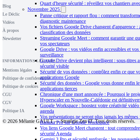
Quart d'heure sécurité : réveillez vos chantiers av
Blog
Novembre 2025
Le Déclic
Panne critique et rapport flou : comment transfor
diagnostic maintenance
Vidéos
Vos fichiers Google Drive changent d'apparence : 
À propos
classification des données
Streaming Google Meet : comment garantir une qual
Newsletter
vos spectateurs
Google Drive : vos vidéos enfin accessibles et vo
surveillance
Google Drive devient plus intelligent : sous-titres 
INFORMATIONS LÉGALES
sécurité visible
Mentions légales
Sécurité de vos données : contrôlez enfin ce que v
applications Google
Politique de confidentialité
Sécurité des données : Google vous donne enfin le c
Politique de cookies
applications tierces
Chronique d'une mort annoncée : Pourquoi le proj
CGU
Hyperscaler en Nouvelle-Calédonie est définitivem
CGV
Google Workspace : boostez votre créativité vidéo
Politique IA
agenda
Vos présentations ne seront plus jamais les mêmes
© 2026 Mélanie GAULT — Stratégie Zen IT. Tous droits réservés.
Banana Pro sur Google Workspace
Vos liens Google Meet changent : tout comprendre 
sécurité Agenda
Gemini 3 Pro et sécurité renforcée : les nouveaut