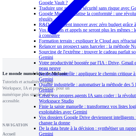
Google Vault ?
Traduire une notice de sécurité sans risque avec G
Google Meet automatise la conformité : une révolut
régulés
R&D : Comment innover avec zéro budget grâce 
Vos réunions et appels ne seront plus les mêmes :
à connaître
Formation terrain : expliquer le Cloud aux réfracta
Relancer un prospect sans harceler : la méthode 
Sourcing de l'extrême : trouver le cadeau parfait s
Gemini
Votre productivité boostée par l'IA : Drive, Gmail 
peau neuve
Le monde numérique de Mélanie
Noël sous contrôle : appliquez le chemin critique à
Gemini
Tutoriels et actualités Google
Qualité industrielle : automatiser la méthode des 
Workspace, IA et productivité, pour un
Gemini
numérique plus simple et plus
Créez vos propres agents IA sans coder : la révolu
Workspace Studio
accessible.
Finie la saisie manuelle : transformez vos listes log
exploitables avec Gemini
Vos dossiers Google Drive deviennent intelligents 
change la donne
NAVIGATION
De la data brute à la décision : synthétiser un rappo
Gemini
Accueil