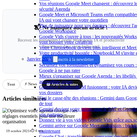
Vos réunions Google Meet changent : découvrez le
sécurité Agenda
Google Meet et Microsoft Teams enfin compatible
IA qui vont changer votre quotidien
Plus de puissance pour vos équipes : découvrez l'a
📬 Ne manquez aucun article !
Google Workspace
Google Vids s'ouvre à tous : les nouveautés Works
Recevez les nouveautés Google Workspace, IA et productivité
vont booster votre créativité
directement dans votre boîte mail.
Votre Chromebook devient plus intelligent et Meet
Votre productivité boostée : NotebookLM s'invite
Janvier 2026
Je m'inscris à la newsletter
Sécurisez vos formulaires et dynamisez vos cours :
Google à ne pas rater
Mieux s'organiser sur Google Agenda : les libellés
accessibles à tous
⚡ News
Tout
📖 Articles & tutos
Gemini et NotebookLM fusionnent : votre IA devie
vos dossiers
Articles similaires
Fini le casse-tête des réunions : Gemini dans Goo
de tout
Gemini devient votre tuteur pour le SAT et Google 
vos partages
Donnez vie à vos vidéos Google Vids grâce aux sous
Gemini arrive sur Google Meet en français : boost
maintenant
⏱️ 4 min
19 octobre 2021
•
Google Chat : transférer vos messages devient enfin