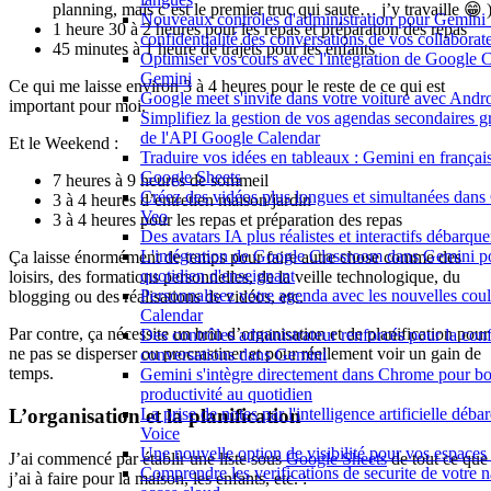
planning, mais c’est le premier truc qui saute… j’y travaille 😁 
Nouveaux contrôles d'administration pour Gemini :
1 heure 30 à 2 heures pour les repas et préparation des repas
confidentialité des conversations de vos collaborat
45 minutes à 1 heure de trajets pour les enfants
Optimiser vos cours avec l'intégration de Google 
Gemini
Ce qui me laisse environ 3 à 4 heures pour le reste de ce qui est
Google meet s'invite dans votre voiture avec Andr
important pour moi.
Simplifiez la gestion de vos agendas secondaires 
de l'API Google Calendar
Et le Weekend :
Traduire vos idées en tableaux : Gemini en frança
Google Sheets
7 heures à 9 heures de sommeil
Créez des vidéos plus longues et simultanées dan
3 à 4 heures d’entretien maison/jardin
Veo
3 à 4 heures pour les repas et préparation des repas
Des avatars IA plus réalistes et interactifs débarq
L'intégration de Google Classroom dans Gemini po
Ça laisse énormément de temps pour faire autre chose comme des
quotidien d'enseignant
loisirs, des formations personnelles, de la veille technologique, du
Personnalisez votre agenda avec les nouvelles cou
blogging ou des réalisations de vidéos, etc.
Calendar
Par contre, ça nécessite un brin d’organisation et de planification pour
Des contrôles administrateur renforcés pour la conf
ne pas se disperser ou procrastiner et pour réellement voir un gain de
conversations dans Gemini
temps.
Gemini s'intègre directement dans Chrome pour bo
productivité au quotidien
L’organisation et la planification
La prise de notes par l'intelligence artificielle dé
Voice
Une nouvelle option de visibilité pour vos espace
J’ai commencé par établir une liste sous
Google Sheets
de tout ce que
Comprendre les verifications de securite de votre n
j’ai à faire pour la maison, les enfants, etc. :