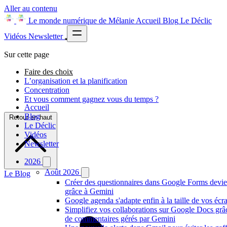
Aller au contenu
Le monde numérique de Mélanie
Accueil
Blog
Le Déclic
Vidéos
Newsletter
Sur cette page
Faire des choix
L’organisation et la planification
Concentration
Et vous comment gagnez vous du temps ?
Accueil
Blog
Retour en haut
Le Déclic
Vidéos
Newsletter
2026
Août 2026
Le Blog
Créer des questionnaires dans Google Forms devien
grâce à Gemini
Google agenda s'adapte enfin à la taille de vos écr
Simplifiez vos collaborations sur Google Docs gr
de commentaires gérés par Gemini