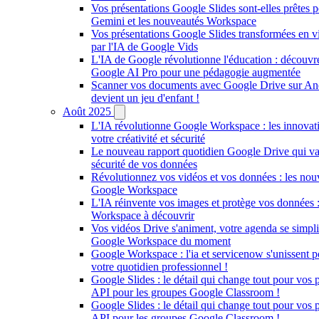
Vos présentations Google Slides sont-elles prêtes 
Gemini et les nouveautés Workspace
Vos présentations Google Slides transformées en v
par l'IA de Google Vids
L'IA de Google révolutionne l'éducation : découv
Google AI Pro pour une pédagogie augmentée
Scanner vos documents avec Google Drive sur Andr
devient un jeu d'enfant !
Août 2025
L'IA révolutionne Google Workspace : les innovati
votre créativité et sécurité
Le nouveau rapport quotidien Google Drive qui va
sécurité de vos données
Révolutionnez vos vidéos et vos données : les nouv
Google Workspace
L'IA réinvente vos images et protège vos données :
Workspace à découvrir
Vos vidéos Drive s'animent, votre agenda se simplif
Google Workspace du moment
Google Workspace : l'ia et servicenow s'unissent p
votre quotidien professionnel !
Google Slides : le détail qui change tout pour vos p
API pour les groupes Google Classroom !
Google Slides : le détail qui change tout pour vos p
API pour les groupes Google Classroom !