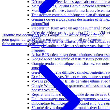
Déconnexion : créer le message d'absence ultime 
Méta-prompting : quand Gemini devient l'architect
Vœux de fin d'année : transformez la corvée en le
Transformez votre bibliothèque en plan d'action a
Gemini s'ouvre à tous : créez des images et gagnez
aujourd'hui
Préparer un 10km avec un agenda surchargé : l'op
Créer des vidéos pro sans caméra ? Google Vids e
Traduire vos documents avec Google : une astuce simple et rapide
donne
pour gagner du temps
Comment transformer un mail en événement,
Comment repérer les clauses pièges d'un contrat a
tâche ou note en deux clics ?
Partagez l'audio sur Meet et sécurisez vos chats : 
manquer
Achat B2B : départager deux solutions coûteuses
Google Meet : son stéréo et tests réseaux pour des
Compte-rendu automatique : transformez vos notes
structurés
Gérer un recadrage difficile : simulez l'entretien 
Excel : Nettoyez vos fichiers clients en une seco
Voyage pro : générer la liste de valise ultime avec
Google Workspace : programmez enfin vos messag
boostez vos réunions
Réparer une fuite d'eau : Le guide de survie avec
Fini les messages nocturnes : programmez vos env
Onboarding technicien : opérationnel en 3 jours g
Sécurité de vos données : pourquoi activer la doub