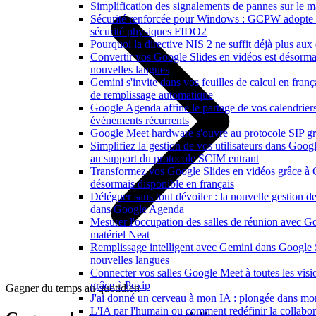
Simplification des signalements de pannes sur le 
Sécurité renforcée pour Windows : GCPW adopte d
sécurité physiques FIDO2
Pourquoi la directive NIS 2 ne suffit déjà plus aux 
Convertir vos Google Slides en vidéos est désorma
nouvelles langues
Gemini s'invite dans vos feuilles de calcul en franç
de remplissage automatique
Google Agenda affine le partage de vos calendriers e
événements récurrents
Google Meet hardware s'ouvre au protocole SIP gr
Simplifiez la gestion de vos utilisateurs dans Goo
au support du protocole SCIM entrant
Transformez vos Google Slides en vidéos grâce à
désormais disponible en français
Déléguer sans tout dévoiler : la nouvelle gestion de
dans Google Agenda
Mesurer l'occupation des salles de réunion avec Go
matériel Neat
Remplissage intelligent avec Gemini dans Google 
nouvelles langues
Connecter vos salles Google Meet à toutes les vis
grâce à Pexip
Gagner du temps au quotidien
J'ai donné un cerveau à mon IA : plongée dans m
L'IA par l'humain ou comment redéfinir la collabor