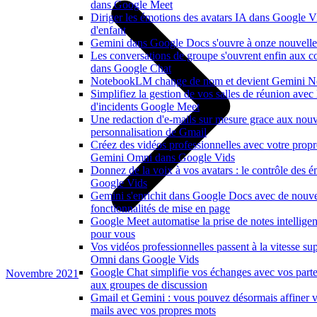
dans Google Meet
Diriger les émotions des avatars IA dans Google V
d'enfant
Gemini dans Google Docs s'ouvre à onze nouvelle
Les conversations de groupe s'ouvrent enfin aux co
dans Google Chat
NotebookLM change de nom et devient Gemini N
Simplifiez la gestion de vos salles de réunion avec
d'incidents Google Meet
Une redaction d'e-mails sur mesure grace aux nouv
personnalisation de Gmail
Créez des vidéos professionnelles avec votre propr
Gemini Omni dans Google Vids
Donnez de la voix à vos avatars : le contrôle des é
Google Vids
Gemini s'enrichit dans Google Docs avec de nouvel
fonctionnalités de mise en page
Google Meet automatise la prise de notes intelligen
pour vous
Vos vidéos professionnelles passent à la vitesse s
Omni dans Google Vids
Google Chat simplifie vos échanges avec vos parte
Novembre 2021
aux groupes de discussion
Gmail et Gemini : vous pouvez désormais affiner v
mails avec vos propres mots