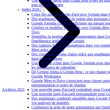
Une nouvelle alerte dans Gmail pour éviter les ga
tous en copie cachée
Juillet 2026
Créez des quiz en un clin d'œil avec Gemini dans
Des graphiques en nuage de points plus puissants
Google Agenda s'offre un affichage sur mesure po
Générez et modifiez vos visuels avec Gemini dire
Docs
Simplifiez la gestion de vos commentaires dans G
l'intelligence artificielle de Gemini
Des captures d'écran automatiques dans vos comp
Meet grâce à Gemini
Des visualisations plus claires grâce aux graphiqu
dans Google Sheets
Une nouvelle icône dans Google Agenda pour ident
les délégataires de calendrier
De Gemini Alpha à Gemini Beta : ce qui change p
Google Workspace
Google Meet et Drive s'associent pour classer au
enregistrements et notes de réunion
Archives 2021
Une nouvelle page d'accueil centralisée pour Goog
Une nouvelle page d'accueil personnalisée pour 
Des graphiques combinés simplifiés dans Google S
vos analyses de données
Configurez la prise de notes automatique par l'intell