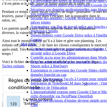
La prévention des pertes de données s'invite dan
s’il est plein et le vide, passe le balais autour de la table, etc.
Scanner plusieurs pages d'un coup dans Google Dr
Sécurisez vos données professionnelles sans bloque
Pendant ce temps l’autre est de corvées de linge / poussière : il met les
vos collaborateurs
lessives, passe l’aspirateur dans l’escalier, fait la poussière dans le
Sécurité des données : Google Workspace renforce 
salon, etc.
pièces jointes
Automatisez vos flux de travail grâce aux boucles
Les parents quant à eux font les salles de bains, les réparations
Workspace Studio
diverses, la vaisselle, le mop, etc.
Désencombrez votre Google Drive grâce à l'intellige
Gemini
Ainsi tout le monde sait ce qu’il a à faire et gère son planning. Les
Mai 2026
enfants ont pris l’habitude de faire les choses conséquentes le mercred
Comment partager vos conversations et créations 
après-midi. Très bien. Je les laisse gérer et gagne ainsi beaucoup de
sécurité grâce à Google Drive
temps !
Contrôle accru pour les administrateurs dans Work
Voici le fichier sheets qu’on a fait et affiché pour eux sur le frigo :
Détecter automatiquement les anomalies de vos d
Taches enfants
.
Sheets grâce à BigQuery
Exportation et conversion des Google Slides chiffrés
données franchit un cap
Google Meet repense l'accès à Gemini pour simplif
Intégration de NotebookLM dans Schoology : l'intel
au service de l'éducation
L'interopérabilité externe entre Google Chat et Mi
enfin disponible via NextPlane OpenHub
Prendre des décisions d'équipe devient simple ave
Chat