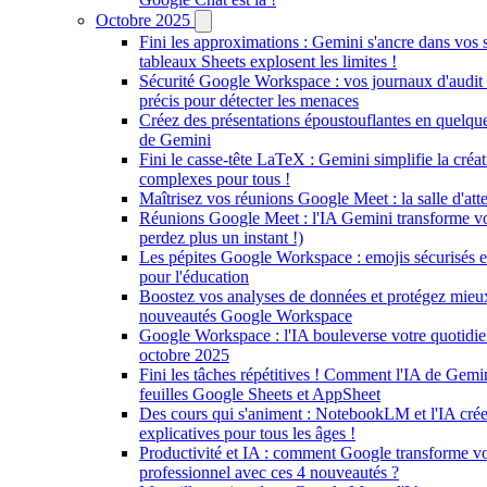
Octobre 2025
Fini les approximations : Gemini s'ancre dans vos 
tableaux Sheets explosent les limites !
Sécurité Google Workspace : vos journaux d'audit
précis pour détecter les menaces
Créez des présentations époustouflantes en quelqu
de Gemini
Fini le casse-tête LaTeX : Gemini simplifie la cré
complexes pour tous !
Maîtrisez vos réunions Google Meet : la salle d'att
Réunions Google Meet : l'IA Gemini transforme vot
perdez plus un instant !)
Les pépites Google Workspace : emojis sécurisés e
pour l'éducation
Boostez vos analyses de données et protégez mieux
nouveautés Google Workspace
Google Workspace : l'IA bouleverse votre quotidien
octobre 2025
Fini les tâches répétitives ! Comment l'IA de Gemi
feuilles Google Sheets et AppSheet
Des cours qui s'animent : NotebookLM et l'IA crée
explicatives pour tous les âges !
Productivité et IA : comment Google transforme vo
professionnel avec ces 4 nouveautés ?