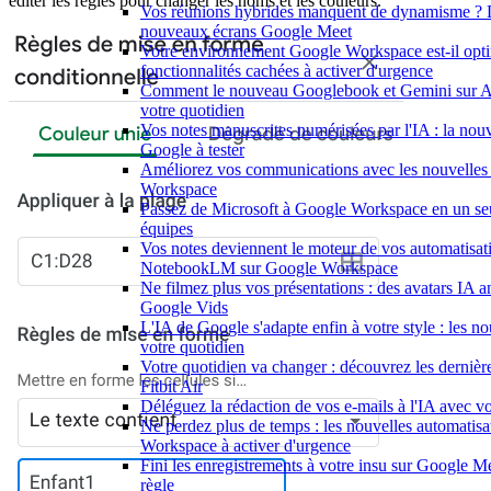
éditer les règles pour changer les noms et les couleurs.
Vos réunions hybrides manquent de dynamisme ? 
nouveaux écrans Google Meet
Votre environnement Google Workspace est-il opti
fonctionnalités cachées à activer d'urgence
Comment le nouveau Googlebook et Gemini sur And
votre quotidien
Vos notes manuscrites numérisées par l'IA : la nouv
Google à tester
Améliorez vos communications avec les nouvelles
Workspace
Passez de Microsoft à Google Workspace en un seu
équipes
Vos notes deviennent le moteur de vos automatisat
NotebookLM sur Google Workspace
Ne filmez plus vos présentations : des avatars IA 
Google Vids
L'IA de Google s'adapte enfin à votre style : les n
votre quotidien
Votre quotidien va changer : découvrez les dernièr
Fitbit Air
Déléguez la rédaction de vos e-mails à l'IA avec vo
Ne perdez plus de temps : les nouvelles automatis
Workspace à activer d'urgence
Fini les enregistrements à votre insu sur Google Me
règle