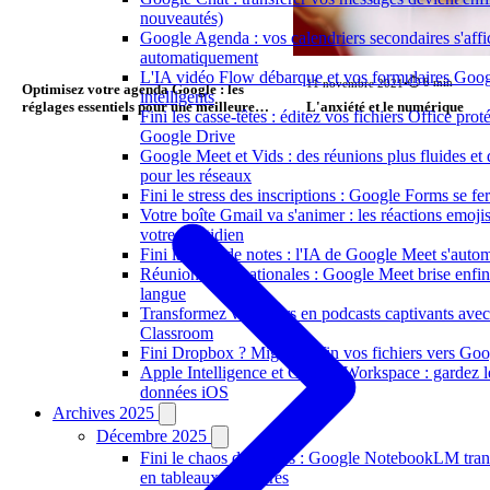
nouveautés)
Google Agenda : vos calendriers secondaires s'affi
automatiquement
L'IA vidéo Flow débarque et vos formulaires Goog
⏱️ 8 min
11 novembre 2021
•
Optimisez votre agenda Google : les
intelligents
réglages essentiels pour une meilleure
L'anxiété et le numérique
Fini les casse-têtes : éditez vos fichiers Office pro
organisation
Google Drive
Google Meet et Vids : des réunions plus fluides et 
pour les réseaux
Fini le stress des inscriptions : Google Forms se fe
Votre boîte Gmail va s'animer : les réactions emojis 
votre quotidien
Fini la prise de notes : l'IA de Google Meet s'autom
Réunions internationales : Google Meet brise enfin 
langue
Transformez vos cours en podcasts captivants avec
Classroom
Fini Dropbox ? Migrez enfin vos fichiers vers Goog
Apple Intelligence et Google Workspace : gardez l
données iOS
Archives 2025
Décembre 2025
Fini le chaos des notes : Google NotebookLM tran
en tableaux structurés