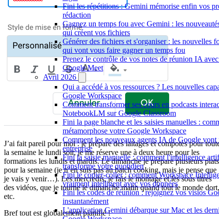
Fini les répétitions : Gemini mémorise enfin vos p
rédaction
Gagnez un temps fou avec Gemini : les nouveaut
qui créent vos fichiers
Générer des fichiers et s'organiser : les nouvelles
qui vont vous faire gagner un temps fou
Prenez le contrôle de vos notes de réunion IA avec
Google Meet
Avril 2026
Qui a accédé à vos ressources ? Les nouvelles capa
Google Workspace
Comment transformer ses cours en podcasts interac
NotebookLM sur Google Classroom
Fini la page blanche et les saisies manuelles : co
métamorphose votre Google Workspace
Comment les nouveaux agents IA de Google vont r
J’ai fait pareil pour moi : je prépare des laitages et compotes pour tout
entreprise
la semaine le lundi soir, je me réserve une à deux heure pour les
Fini la saisie manuelle : comment l'intelligence arti
formations les lundis et mardis. Le dimanche je prépare plusieurs plats
transforme votre quotidien
pour la semaine (je n’en suis pas au batch cooking, mais je pense que
Fini le copier-coller : comment Workspace Intelli
je vais y venir…). Les mercredis, je fais le montage et les sous titres
vraiment intelligent avec vos données
des vidéos, que je tourne le dimanche matin quand tout le monde dort
Fini les codes de réunion : rejoignez vos visios G
etc.
instantanément
L'application Gemini débarque sur Mac et les dern
Bref tout est globalement planifié !
Google Workspace