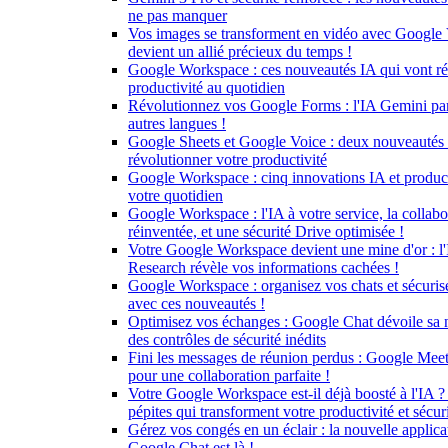
ne pas manquer
Vos images se transforment en vidéo avec Google 
devient un allié précieux du temps !
Google Workspace : ces nouveautés IA qui vont ré
productivité au quotidien
Révolutionnez vos Google Forms : l'IA Gemini parl
autres langues !
Google Sheets et Google Voice : deux nouveautés
révolutionner votre productivité
Google Workspace : cinq innovations IA et product
votre quotidien
Google Workspace : l'IA à votre service, la collab
réinventée, et une sécurité Drive optimisée !
Votre Google Workspace devient une mine d'or : 
Research révèle vos informations cachées !
Google Workspace : organisez vos chats et sécuris
avec ces nouveautés !
Optimisez vos échanges : Google Chat dévoile sa n
des contrôles de sécurité inédits
Fini les messages de réunion perdus : Google Meet 
pour une collaboration parfaite !
Votre Google Workspace est-il déjà boosté à l'IA 
pépites qui transforment votre productivité et sécur
Gérez vos congés en un éclair : la nouvelle appli
Google Chat est là !