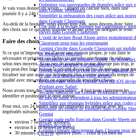
Optimiser vos sauvegardes de données grâce aux e
Je vais vous donner un scoop… : quand on calcule bien, dans une
dans Google Workspace
journée il y a 24h !
Simplifier la préparation des cours grâce aux nou
dans Google Classroom
Au-delà de la boutade, nous avons tous 24h, nous devons donc faire
Une aide à la lecture boostée par l'intelligence artif
des choix sur ce qui nous importe et lâcher prise ou déléguer le reste.
élèves dans Google Classroom
L'outil de lecture Read Along arrive gratuitement
Faire des choix
Classroom pour tous les enseignants
Gemini s'invite dans Google Classroom sur mobile e
Si ce qui m’importe c’est d’avoir une maison propre, je vais faire le
de ressources visuelles
nécessaire et prioriser ces tâches ou prendre une femme de ménage
Sécurisation de vos groupes Google : de nouvelles c
selon mes moyens. Si un peu de poussière ne me dérange pas trop, je
strictes pour protéger vos données
vais peut-être faire baisser la priorité de ces tâches de ménage pour m
Google apps script devient un service principal d
focaliser sur une autre qui m’importe plus comme passer du temps de
ce que cela change pour votre sécurité
qualité avec mes enfants ou apprendre de nouvelles choses.
Rejoindre une réunion Google Meet sur iOS devien
d'enfant avec Safari
Nous avons tous des “non négociables”, il faut juste clairement les
Sécurité renforcée sur Google Workspace : les alerte
identifier et positionner le reste autour.
de mot de passe s'étendent à tous les administrateu
Simplifiez vos réunions hybrides grâce aux codes 
Pour moi, ces 24 heures sont décomposées en semaine avec les
Résoudre les erreurs de formules dans Google Shee
impératifs suivants :
Gemini
Gemini parle enfin français dans Google Sheets po
environ 7 heures de sommeil
feuilles de calcul
environ 8 à 10 heures de travail
Gemini s'intègre directement dans Chrome pour de 
30 minutes d’activité sportive (bon… celui là est bien au
langues