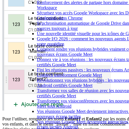
Renforcement des alertes de partage hors domaine
Workspace
Sécurisez vos accès Google Workspace avec les 
Credentials dans Chrome
Synchronisation automatique de Google Drive da
sources toujours à jour
Une nouvelle identité visuelle pour les icônes de
Google I/O 2026 : comment les nouveaux agents I
votre quotidien
Comment rendre vos réunions hybrides vraiment co
nouveaux écrans Google Meet
Donnez vie à vos réunions : les nouveaux écrans tac
certifiés Google Meet
Fini les réunions passives : les nouveaux écrans A
Logitech transforment Google Meet
Révolutionnez vos réunions hybrides : les nouveaux
Android certifiés Google Meet
Transformez vos salles de réunion avec les nouveau
certifiés Google Meet
Transformez vos visioconférences avec les nouve
Meet sous Android
Vos réunions Google Meet deviennent interactives 
nouveaux écrans tactiles
Pour l’utiliser, remplacer les noms
Enfant1
et
Enfant2
par les noms 
Vos réunions Google Meet deviennent interactive
vos enfants, et dans le menu “format” “mise en forme conditionnelle”
écrans tactiles Android