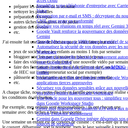
acces cloud
Simplifiez votre téléphonie d'entreprise avec Carr
préparer les desserts de la semaine
Voice
nettoyer les poubelles
Prospection par e-mail et SMS : décryptage du nou
préparation des repas
CNIL pour rester en conformité
autres tâches ménagères et de jardin
Traduire vos réunions en temps réel avec Gemini 3
gestion des devoirs
Google Vault renforce la gouvernance des données 
etc.
Gemini
Google Meet passe au 1080p pour le matériel de 
J’ai ensuite fait une liste des choses que je veux faire pour moi :
Automatisez la sécurité de vos données avec les n
jeux de société avec les enfants au moins 1 fois par semaine
Workspace
blogguer une fois par quinzaine ou plus si je peux
Comment la nouvelle fonction de rangement autom
faire des vidéos avec l’objectif d’une nouvelle vidéo par semai
votre Google Drive
faire des formations inspirante (la dernière en date, un
MOOC
Gmail s'invite dans Ask Gemini sur Google Drive 
de HEC sur l’entrepreneuriat social par exemple)
unifiée
pâtisserie et boulangerie au moins une fois par semaine
Sécurisation des flux de données entre Google Wo
etc.
applications tierces approuvées
Sécurisez vos données sensibles grâce aux nouvelle
A chaque tâche, nous avons discuté en famille pour savoir qui réalise 
vos pièces jointes dans Google Workspace
les conditions de réalisation.
Une boucle pour les gouverner tous : simplifiez vo
dans Google Workspace Studio
Par exemple, mes enfants sont responsabilisés : ils ont chacun une
Gérez plus finement vos appareils iOS grâce aux n
semaine avec des tâches à faire à leur portée.
Google Endpoint Management
Gemini dans Google Drive intègre désormais vos
Une semaine un enfant est de corvées de cuisine : c’est-à-dire qu’il me
sources de recherche
le couvert, débarrasse, sort la poubelle, mets le lave vaisselle à tourner