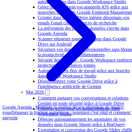
automatisations dans Google Workspace Studio
Gérez plus finement vos appareils iOS grâce aux
nouvelles options de Google Endpoint Manageme
Gemini dans Google Drive intègre désormais vos
emails Gmail comme sources de recherche
La prévention des pertes de données s'invite dans
Google Agenda
Scanner plusieurs pages d'un coup dans Google
Drive sur Android
Sécurisez vos données professionnelles sans bloqu
la productivité de vos collaborateurs
Sécurité des données : Google Workspace renforce
protection de vos pièces jointes
Automatisez vos flux de travail grâce aux boucles
dans Google Workspace Studio
Désencombrez votre Google Drive grâce à
l'intelligence artificielle de Gemini
Mai 2026
Comment partager vos conversations et créations
Gemini en toute sécurité grâce à Google Drive
Google Agenda : Maîtrisez la gestion de vos plannings de rendez-
Contrôle accru pour les administrateurs dans
vous
Dépasser la fracture numérique : pourquoi c'est vital et comment 
Workspace Studio
parvenir
Détecter automatiquement les anomalies de vos
données dans Google Sheets grâce à BigQuery
Exportation et conversion des Google Slides chiffr