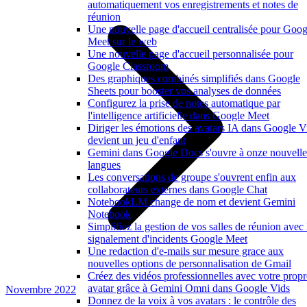
automatiquement vos enregistrements et notes de
réunion
Une nouvelle page d'accueil centralisée pour Goog
Meet sur le web
Une nouvelle page d'accueil personnalisée pour
Google Classroom
Des graphiques combinés simplifiés dans Google
Sheets pour booster vos analyses de données
Configurez la prise de notes automatique par
l'intelligence artificielle dans Google Meet
Diriger les émotions des avatars IA dans Google V
devient un jeu d'enfant
Gemini dans Google Docs s'ouvre à onze nouvelle
langues
Les conversations de groupe s'ouvrent enfin aux
collaborateurs externes dans Google Chat
NotebookLM change de nom et devient Gemini
Notebook
Simplifiez la gestion de vos salles de réunion avec 
signalement d'incidents Google Meet
Une redaction d'e-mails sur mesure grace aux
nouvelles options de personnalisation de Gmail
Créez des vidéos professionnelles avec votre propr
avatar grâce à Gemini Omni dans Google Vids
Novembre 2022
Donnez de la voix à vos avatars : le contrôle des