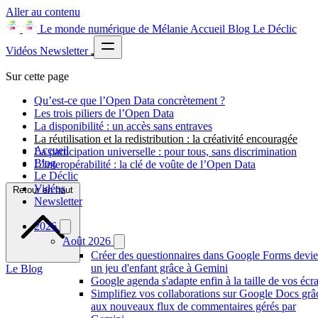
Aller au contenu
Le monde numérique de Mélanie
Accueil
Blog
Le Déclic
Vidéos
Newsletter
Sur cette page
Qu’est-ce que l’Open Data concrètement ?
Les trois piliers de l’Open Data
La disponibilité : un accès sans entraves
La réutilisation et la redistribution : la créativité encouragée
Accueil
La participation universelle : pour tous, sans discrimination
Blog
L’interopérabilité : la clé de voûte de l’Open Data
Le Déclic
Vidéos
Retour en haut
Newsletter
2026
Août 2026
Créer des questionnaires dans Google Forms devie
un jeu d'enfant grâce à Gemini
Le Blog
Google agenda s'adapte enfin à la taille de vos écr
Simplifiez vos collaborations sur Google Docs grâ
aux nouveaux flux de commentaires gérés par