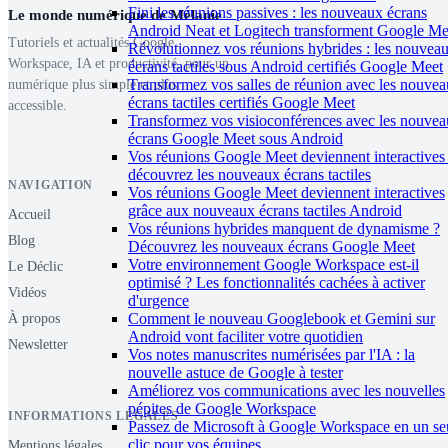
Fini les réunions passives : les nouveaux écrans
Le monde numérique de Mélanie
Android Neat et Logitech transforment Google Me
Tutoriels et actualités Google
Révolutionnez vos réunions hybrides : les nouvea
Workspace, IA et productivité, pour un
écrans tactiles sous Android certifiés Google Meet
Transformez vos salles de réunion avec les nouve
numérique plus simple et plus
écrans tactiles certifiés Google Meet
accessible.
Transformez vos visioconférences avec les nouve
écrans Google Meet sous Android
Vos réunions Google Meet deviennent interactives 
découvrez les nouveaux écrans tactiles
NAVIGATION
Vos réunions Google Meet deviennent interactives
grâce aux nouveaux écrans tactiles Android
Accueil
Vos réunions hybrides manquent de dynamisme ?
Blog
Découvrez les nouveaux écrans Google Meet
Votre environnement Google Workspace est-il
Le Déclic
optimisé ? Les fonctionnalités cachées à activer
Vidéos
d'urgence
Comment le nouveau Googlebook et Gemini sur
À propos
Android vont faciliter votre quotidien
Newsletter
Vos notes manuscrites numérisées par l'IA : la
nouvelle astuce de Google à tester
Améliorez vos communications avec les nouvelles
pépites de Google Workspace
INFORMATIONS LÉGALES
Passez de Microsoft à Google Workspace en un se
clic pour vos équipes
Mentions légales