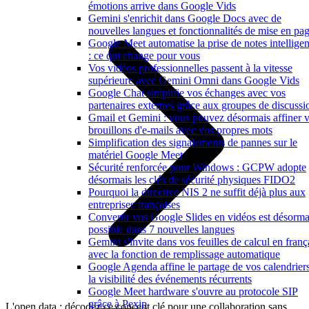
émotions arrive dans Google Vids
Gemini s'enrichit dans Google Docs avec de
nouvelles langues et fonctionnalités de mise en pa
Google Meet automatise la prise de notes intelligen
: ce qui change pour vous
Vos vidéos professionnelles passent à la vitesse
supérieure avec Gemini Omni dans Google Vids
Google Chat simplifie vos échanges avec vos
partenaires externes grâce aux groupes de discussi
Gmail et Gemini : vous pouvez désormais affiner 
brouillons d'e-mails avec vos propres mots
Simplification des signalements de pannes sur le
matériel Google Meet
Sécurité renforcée pour Windows : GCPW adopte
désormais les clés de sécurité physiques FIDO2
Pourquoi la directive NIS 2 ne suffit déjà plus aux
entreprises françaises
Convertir vos Google Slides en vidéos est désorma
possible dans 7 nouvelles langues
Gemini s'invite dans vos feuilles de calcul en franç
avec la fonction de remplissage automatique
Google Agenda affine le partage de vos calendriers
la visibilité des événements récurrents
Google Meet hardware s'ouvre au protocole SIP
grâce à Pexip
L'open data : décodez ce concept clé pour une collaboration sans