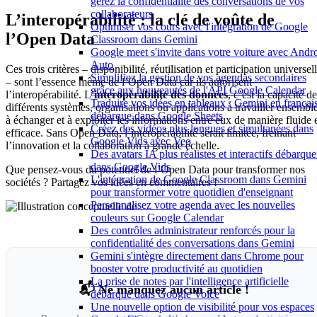
gérez la confidentialité des conversations de vos
collaborateurs
L’interopérabilité : la clé de voûte de
Optimiser vos cours avec l'intégration de Google
l’Open Data
Classroom dans Gemini
Google meet s'invite dans votre voiture avec Andr
Auto
Ces trois critères – disponibilité, réutilisation et participation universel
Simplifiez la gestion de vos agendas secondaires
– sont l’essence même de l’Open Data car ils autorisent
grâce aux nouveautés de l'API Google Calendar
l’interopérabilité. L’
interopérabilité des données
, c’est la capacité d
Traduire vos idées en tableaux : Gemini en françai
différents systèmes, organisations ou applications à travailler ensemble
débarque dans Google Sheets
à échanger et à exploiter les informations entre eux de manière fluide 
Créez des vidéos plus longues et simultanées dans
efficace. Sans Open Data, l’interopérabilité serait limitée, freinant
Google Vids avec Veo
l’innovation et la collaboration à grande échelle.
Des avatars IA plus réalistes et interactifs débarque
dans Google Vids
Que pensez-vous du potentiel de l’Open Data pour transformer nos
L'intégration de Google Classroom dans Gemini
sociétés ? Partagez vos idées en commentaires !
pour transformer votre quotidien d'enseignant
Personnalisez votre agenda avec les nouvelles
couleurs sur Google Calendar
Des contrôles administrateur renforcés pour la
confidentialité des conversations dans Gemini
Gemini s'intègre directement dans Chrome pour
booster votre productivité au quotidien
La prise de notes par l'intelligence artificielle
📬 Ne manquez aucun article !
débarque dans Google Voice
Une nouvelle option de visibilité pour vos espaces