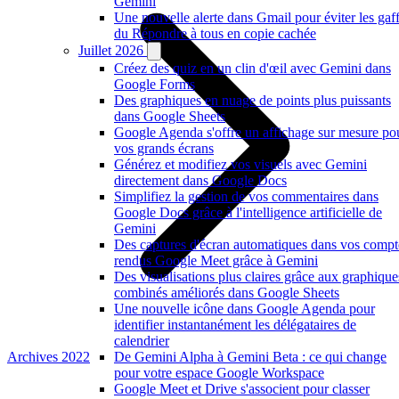
Gemini
Une nouvelle alerte dans Gmail pour éviter les gaf
du Répondre à tous en copie cachée
Juillet 2026
Créez des quiz en un clin d'œil avec Gemini dans
Google Forms
Des graphiques en nuage de points plus puissants
dans Google Sheets
Google Agenda s'offre un affichage sur mesure po
vos grands écrans
Générez et modifiez vos visuels avec Gemini
directement dans Google Docs
Simplifiez la gestion de vos commentaires dans
Google Docs grâce à l'intelligence artificielle de
Gemini
Des captures d'écran automatiques dans vos compt
rendus Google Meet grâce à Gemini
Des visualisations plus claires grâce aux graphique
combinés améliorés dans Google Sheets
Une nouvelle icône dans Google Agenda pour
identifier instantanément les délégataires de
calendrier
Archives 2022
De Gemini Alpha à Gemini Beta : ce qui change
pour votre espace Google Workspace
Google Meet et Drive s'associent pour classer