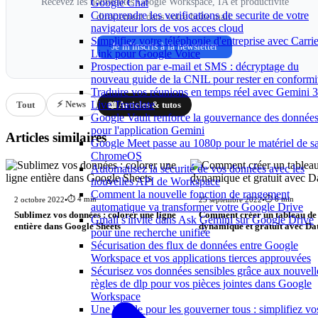
Recevez les nouveautés Google Workspace, IA et productivité
Google Chat
Comprendre les verifications de securite de votre
directement dans votre boîte mail.
navigateur lors de vos acces cloud
Simplifiez votre téléphonie d'entreprise avec Carrie
Je m'inscris à la newsletter
Link pour Google Voice
Prospection par e-mail et SMS : décryptage du
nouveau guide de la CNIL pour rester en conformi
Traduire vos réunions en temps réel avec Gemini 3
⚡ News
Live Translate
Tout
📖 Articles & tutos
Google Vault renforce la gouvernance des donnée
pour l'application Gemini
Articles similaires
Google Meet passe au 1080p pour le matériel de sa
ChromeOS
Automatisez la sécurité de vos données avec les
nouvelles API de Workspace
Comment la nouvelle fonction de rangement
⏱️ 4 min
⏱️ 6 min
2 octobre 2022
•
25 septembre 2022
•
automatique va transformer votre Google Drive
Sublimez vos données : colorer une ligne
Comment créer un tableau de
Gmail s'invite dans Ask Gemini sur Google Drive
entière dans Google Sheets
dynamique et gratuit avec Da
pour une recherche unifiée
Sécurisation des flux de données entre Google
Workspace et vos applications tierces approuvées
Sécurisez vos données sensibles grâce aux nouvell
règles de dlp pour vos pièces jointes dans Google
Workspace
Une boucle pour les gouverner tous : simplifiez vo