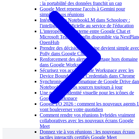
: la portabilité des données franchit un cap
Google Meet repense l'accès à Gemini pour
simplifier vos réunions
Intégration de NotebookLM dans Schoology :
l'intelligence artificielle au service de l'éducation
L'interopérabilité externe entre Google Chat et
Microsoft Teams est enfin disponible via NextPlan
OpenHub
Prendre des décisions d'équipe devient simple ave
Polly dans Google Chat
Renforcement des alertes de partage hors domaine
dans Google Workspace
Sécurisez vos accès Google Workspace avec les
Device Bound Session Credentials dans Chrome
Synchronisation automatique de Google Drive dan
NotebookLM : vos sources toujours à jour
Une nouvelle identité visuelle pour les icônes de
Google Workspace
Google I/O 2026 : comment les nouveaux agents 
vont bouleverser votre quotidien
Comment rendre vos réunions hybrides vraiment
collaboratives avec les nouveaux écrans Google
Meet
Donnez vie à vos réunions : les nouveaux écrans
tactiles interactifs certifiés Google Meet