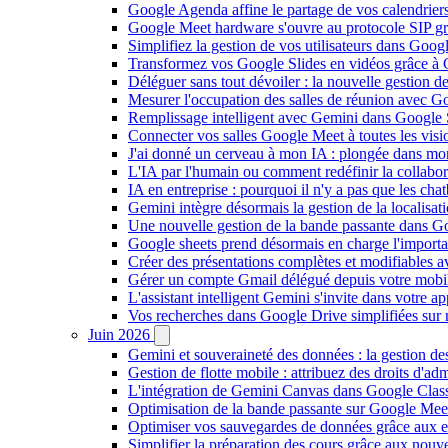
Google Agenda affine le partage de vos calendriers 
Google Meet hardware s'ouvre au protocole SIP gr
Simplifiez la gestion de vos utilisateurs dans Go
Transformez vos Google Slides en vidéos grâce à 
Déléguer sans tout dévoiler : la nouvelle gestion 
Mesurer l'occupation des salles de réunion avec Go
Remplissage intelligent avec Gemini dans Google S
Connecter vos salles Google Meet à toutes les vis
J'ai donné un cerveau à mon IA : plongée dans m
L'IA par l'humain ou comment redéfinir la collaborat
IA en entreprise : pourquoi il n'y a pas que les cha
Gemini intègre désormais la gestion de la localisat
Une nouvelle gestion de la bande passante dans G
Google sheets prend désormais en charge l'import
Créer des présentations complètes et modifiables 
Gérer un compte Gmail délégué depuis votre mobile
L'assistant intelligent Gemini s'invite dans votre 
Vos recherches dans Google Drive simplifiées sur mob
Juin 2026
Gemini et souveraineté des données : la gestion d
Gestion de flotte mobile : attribuez des droits d'a
L'intégration de Gemini Canvas dans Google Class
Optimisation de la bande passante sur Google Meet 
Optimiser vos sauvegardes de données grâce aux 
Simplifier la préparation des cours grâce aux no