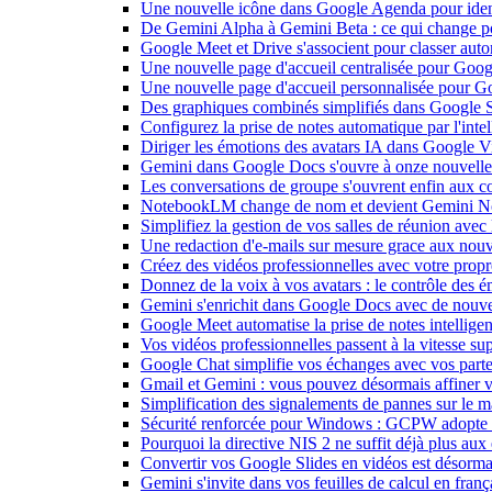
Une nouvelle icône dans Google Agenda pour identi
De Gemini Alpha à Gemini Beta : ce qui change 
Google Meet et Drive s'associent pour classer aut
Une nouvelle page d'accueil centralisée pour Goog
Une nouvelle page d'accueil personnalisée pour 
Des graphiques combinés simplifiés dans Google S
Configurez la prise de notes automatique par l'inte
Diriger les émotions des avatars IA dans Google Vi
Gemini dans Google Docs s'ouvre à onze nouvelle
Les conversations de groupe s'ouvrent enfin aux c
NotebookLM change de nom et devient Gemini N
Simplifiez la gestion de vos salles de réunion ave
Une redaction d'e-mails sur mesure grace aux nouv
Créez des vidéos professionnelles avec votre pro
Donnez de la voix à vos avatars : le contrôle des 
Gemini s'enrichit dans Google Docs avec de nouvel
Google Meet automatise la prise de notes intellige
Vos vidéos professionnelles passent à la vitesse 
Google Chat simplifie vos échanges avec vos parte
Gmail et Gemini : vous pouvez désormais affiner v
Simplification des signalements de pannes sur le 
Sécurité renforcée pour Windows : GCPW adopte d
Pourquoi la directive NIS 2 ne suffit déjà plus aux 
Convertir vos Google Slides en vidéos est désorma
Gemini s'invite dans vos feuilles de calcul en fran