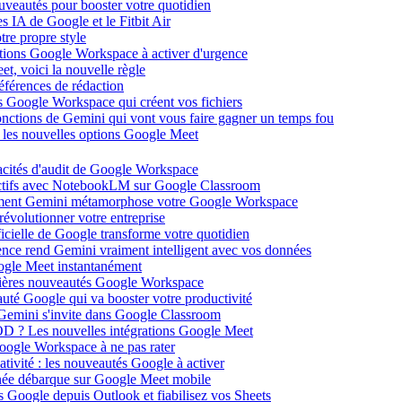
ouveautés pour booster votre quotidien
s IA de Google et le Fitbit Air
tre propre style
ations Google Workspace à activer d'urgence
et, voici la nouvelle règle
éférences de rédaction
 Google Workspace qui créent vos fichiers
 fonctions de Gemini qui vont vous faire gagner un temps fou
c les nouvelles options Google Meet
acités d'audit de Google Workspace
actifs avec NotebookLM sur Google Classroom
comment Gemini métamorphose votre Google Workspace
volutionner votre entreprise
ificielle de Google transforme votre quotidien
gence rend Gemini vraiment intelligent avec vos données
oogle Meet instantanément
rnières nouveautés Google Workspace
uté Google qui va booster votre productivité
 Gemini s'invite dans Google Classroom
YOD ? Les nouvelles intégrations Google Meet
oogle Workspace à ne pas rater
ativité : les nouveautés Google à activer
ntanée débarque sur Google Meet mobile
es Google depuis Outlook et fiabilisez vos Sheets