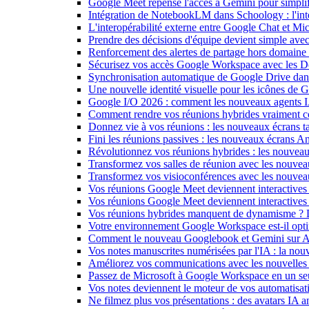
Google Meet repense l'accès à Gemini pour simplif
Intégration de NotebookLM dans Schoology : l'intell
L'interopérabilité externe entre Google Chat et M
Prendre des décisions d'équipe devient simple ave
Renforcement des alertes de partage hors domain
Sécurisez vos accès Google Workspace avec les 
Synchronisation automatique de Google Drive dan
Une nouvelle identité visuelle pour les icônes de
Google I/O 2026 : comment les nouveaux agents IA
Comment rendre vos réunions hybrides vraiment c
Donnez vie à vos réunions : les nouveaux écrans tac
Fini les réunions passives : les nouveaux écrans 
Révolutionnez vos réunions hybrides : les nouveau
Transformez vos salles de réunion avec les nouveau
Transformez vos visioconférences avec les nouve
Vos réunions Google Meet deviennent interactives 
Vos réunions Google Meet deviennent interactives
Vos réunions hybrides manquent de dynamisme ? 
Votre environnement Google Workspace est-il optim
Comment le nouveau Googlebook et Gemini sur Andr
Vos notes manuscrites numérisées par l'IA : la nouv
Améliorez vos communications avec les nouvelles
Passez de Microsoft à Google Workspace en un seu
Vos notes deviennent le moteur de vos automati
Ne filmez plus vos présentations : des avatars IA