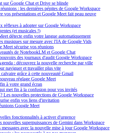
ent sur Google Chat et Drive se blinde
 réunions : les dernières pépites de Google Workspace
énère vos présentations et Google Meet fait peau neuve
ux réflexes à adopter sur Google Workspace
entes (et musicales !)
 Meet détecte enfin votre langue automatiquement
des musiques sur mesure avec l'IA de Google Vids
le Meet sécurise vos réunions
ouveautés de NotebookLM et Google Chat
-pouvoirs des journaux d'audit Google Workspace
Agenda : découvrez la nouvelle recherche par ville
 naviguer et travailler plus vite
 calvaire grâce à cette nouveauté Gmail
le nouveau réglage Google Meet
fin à votre grand écran
i met fin à la confusion pour vos invités
té ? Les nouvelles protections de Google Workspace
rise enfin vos liens d'invitation
s réunions Google Meet
velles fonctionnalités à activer d'urgence
les nouvelles superpuissances de Gemini dans Workspace
s messages avec la nouvelle mise à jour Google Workspace