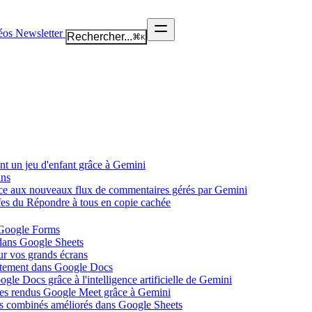
éos
Newsletter
Rechercher...
⌘
K
nt un jeu d'enfant grâce à Gemini
ans
âce aux nouveaux flux de commentaires gérés par Gemini
ffes du Répondre à tous en copie cachée
 Google Forms
 dans Google Sheets
ur vos grands écrans
ectement dans Google Docs
gle Docs grâce à l'intelligence artificielle de Gemini
tes rendus Google Meet grâce à Gemini
ues combinés améliorés dans Google Sheets