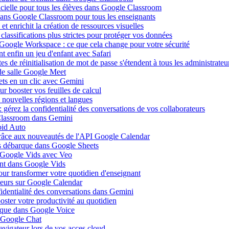
ificielle pour tous les élèves dans Google Classroom
 dans Google Classroom pour tous les enseignants
 enrichit la création de ressources visuelles
lassifications plus strictes pour protéger vos données
 Google Workspace : ce que cela change pour votre sécurité
 enfin un jeu d'enfant avec Safari
s de réinitialisation de mot de passe s'étendent à tous les administrateu
de salle Google Meet
ets en un clic avec Gemini
r booster vos feuilles de calcul
nouvelles régions et langues
gérez la confidentialité des conversations de vos collaborateurs
 Classroom dans Gemini
oid Auto
grâce aux nouveautés de l'API Google Calendar
is débarque dans Google Sheets
s Google Vids avec Veo
uent dans Google Vids
ur transformer votre quotidien d'enseignant
leurs sur Google Calendar
fidentialité des conversations dans Gemini
ster votre productivité au quotidien
barque dans Google Voice
s Google Chat
avigateur lors de vos acces cloud