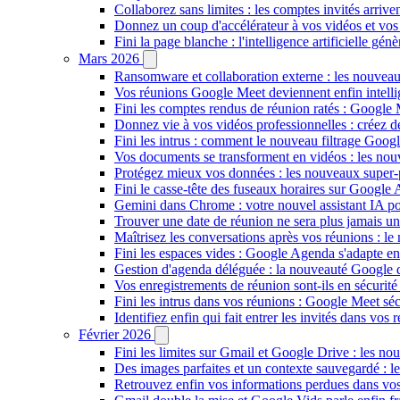
Collaborez sans limites : les comptes invités arriv
Donnez un coup d'accélérateur à vos vidéos et vos
Fini la page blanche : l'intelligence artificielle g
Mars 2026
Ransomware et collaboration externe : les nouvea
Vos réunions Google Meet deviennent enfin intellig
Fini les comptes rendus de réunion ratés : Google
Donnez vie à vos vidéos professionnelles : créez 
Fini les intrus : comment le nouveau filtrage Goog
Vos documents se transforment en vidéos : les n
Protégez mieux vos données : les nouveaux super
Fini le casse-tête des fuseaux horaires sur Google 
Gemini dans Chrome : votre nouvel assistant IA pour
Trouver une date de réunion ne sera plus jamais un
Maîtrisez les conversations après vos réunions : 
Fini les espaces vides : Google Agenda s'adapte en
Gestion d'agenda déléguée : la nouveauté Google qu
Vos enregistrements de réunion sont-ils en sécuri
Fini les intrus dans vos réunions : Google Meet sécu
Identifiez enfin qui fait entrer les invités dans vo
Février 2026
Fini les limites sur Gmail et Google Drive : les nou
Des images parfaites et un contexte sauvegardé : 
Retrouvez enfin vos informations perdues dans vo