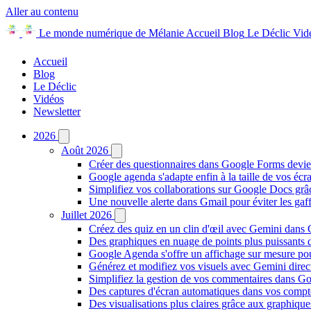
Aller au contenu
Le monde numérique de Mélanie
Accueil
Blog
Le Déclic
Vid
Accueil
Blog
Le Déclic
Vidéos
Newsletter
2026
Août 2026
Créer des questionnaires dans Google Forms devie
Google agenda s'adapte enfin à la taille de vos écr
Simplifiez vos collaborations sur Google Docs gr
Une nouvelle alerte dans Gmail pour éviter les ga
Juillet 2026
Créez des quiz en un clin d'œil avec Gemini dans
Des graphiques en nuage de points plus puissants
Google Agenda s'offre un affichage sur mesure po
Générez et modifiez vos visuels avec Gemini dir
Simplifiez la gestion de vos commentaires dans Goo
Des captures d'écran automatiques dans vos comp
Des visualisations plus claires grâce aux graphiq