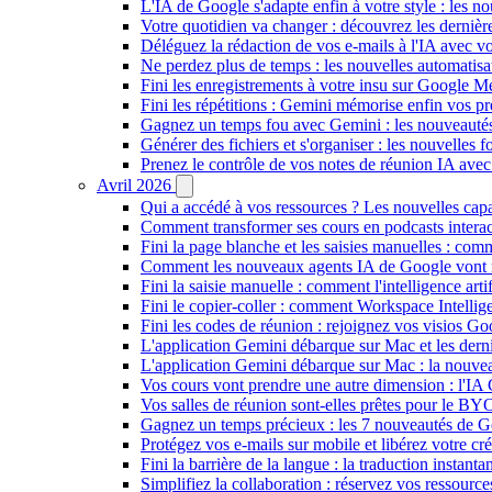
L'IA de Google s'adapte enfin à votre style : les n
Votre quotidien va changer : découvrez les dernière
Déléguez la rédaction de vos e-mails à l'IA avec vo
Ne perdez plus de temps : les nouvelles automatis
Fini les enregistrements à votre insu sur Google Me
Fini les répétitions : Gemini mémorise enfin vos pr
Gagnez un temps fou avec Gemini : les nouveautés
Générer des fichiers et s'organiser : les nouvelles
Prenez le contrôle de vos notes de réunion IA ave
Avril 2026
Qui a accédé à vos ressources ? Les nouvelles cap
Comment transformer ses cours en podcasts inter
Fini la page blanche et les saisies manuelles : 
Comment les nouveaux agents IA de Google vont ré
Fini la saisie manuelle : comment l'intelligence art
Fini le copier-coller : comment Workspace Intelli
Fini les codes de réunion : rejoignez vos visios G
L'application Gemini débarque sur Mac et les de
L'application Gemini débarque sur Mac : la nouvea
Vos cours vont prendre une autre dimension : l'IA
Vos salles de réunion sont-elles prêtes pour le B
Gagnez un temps précieux : les 7 nouveautés de G
Protégez vos e-mails sur mobile et libérez votre cré
Fini la barrière de la langue : la traduction insta
Simplifiez la collaboration : réservez vos ressourc