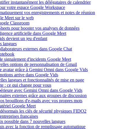
fier instantanément les délégataires de calendrier
pour votre espace Google Workspace
omatiquement vos enregistrements et notes de réunion
le Meet sur le web
Google Classroom
heets pour booster vos analyses de données
lligence artificielle dans Google Meet
ds devient un jeu d'enfant
s langues
ollaborateurs externes dans Google Chat
otebook
c le signalement d'incidents Google Meet
elles options de personnalisation de Gmail
pre avatar grâce à Gemini Omni dans Google Vids
émotions arrive dans Google Vids
les langues et fonctionnalités de mise en page
nte : ce qui change pour vous
supérieure avec Gemini Omni dans Google Vids
naires externes grâce aux groupes de discussion
os brouillons d'e-mails avec vos propres mots
matériel Google Meet
ésormais les clés de sécurité physiques FIDO2
entreprises françaises
is possible dans 7 nouvelles langues
çais avec la fonction de remplissage automatique