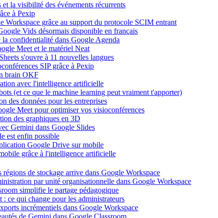
et la visibilité des événements récurrents
âce à Pexip
ogle Workspace grâce au support du protocole SCIM entrant
Google Vids désormais disponible en français
de la confidentialité dans Google Agenda
ogle Meet et le matériel Neat
heets s'ouvre à 11 nouvelles langues
ioconférences SIP grâce à Pexip
on brain OKF
ion avec l'intelligence artificielle
tbots (et ce que le machine learning peut vraiment t'apporter)
ion des données pour les entreprises
oogle Meet pour optimiser vos visioconférences
ation des graphiques en 3D
avec Gemini dans Google Slides
 est enfin possible
application Google Drive sur mobile
ile grâce à l'intelligence artificielle
es régions de stockage arrive dans Google Workspace
dministration par unité organisationnelle dans Google Workspace
room simplifie le partage pédagogique
: ce qui change pour les administrateurs
exports incrémentiels dans Google Workspace
uveautés de Gemini dans Google Classroom