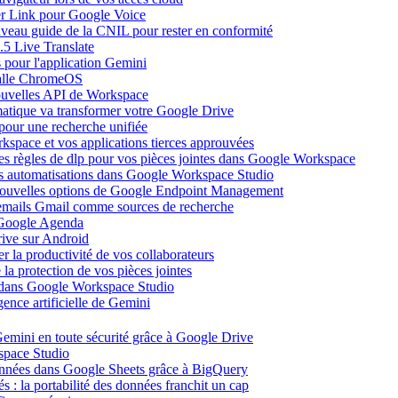
ier Link pour Google Voice
uveau guide de la CNIL pour rester en conformité
.5 Live Translate
 pour l'application Gemini
salle ChromeOS
nouvelles API de Workspace
atique va transformer votre Google Drive
pour une recherche unifiée
kspace et vos applications tierces approuvées
es règles de dlp pour vos pièces jointes dans Google Workspace
vos automatisations dans Google Workspace Studio
 nouvelles options de Google Endpoint Management
emails Gmail comme sources de recherche
s Google Agenda
ive sur Android
r la productivité de vos collaborateurs
a protection de vos pièces jointes
s dans Google Workspace Studio
ence artificielle de Gemini
emini en toute sécurité grâce à Google Drive
space Studio
onnées dans Google Sheets grâce à BigQuery
s : la portabilité des données franchit un cap