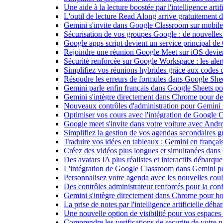
Une aide à la lecture boostée par l'intelligence art
L'outil de lecture Read Along arrive gratuitement
Gemini s'invite dans Google Classroom sur mobile et
Sécurisation de vos groupes Google : de nouvelles c
Google apps script devient un service principal de
Rejoindre une réunion Google Meet sur iOS devient
Sécurité renforcée sur Google Workspace : les alerte
Simplifiez vos réunions hybrides grâce aux codes 
Résoudre les erreurs de formules dans Google She
Gemini parle enfin français dans Google Sheets pou
Gemini s'intègre directement dans Chrome pour de 
Nouveaux contrôles d'administration pour Gemini : 
Optimiser vos cours avec l'intégration de Google
Google meet s'invite dans votre voiture avec Andr
Simplifiez la gestion de vos agendas secondaires 
Traduire vos idées en tableaux : Gemini en frança
Créez des vidéos plus longues et simultanées dan
Des avatars IA plus réalistes et interactifs débarq
L'intégration de Google Classroom dans Gemini po
Personnalisez votre agenda avec les nouvelles cou
Des contrôles administrateur renforcés pour la con
Gemini s'intègre directement dans Chrome pour boo
La prise de notes par l'intelligence artificielle dé
Une nouvelle option de visibilité pour vos espace
Comprendre les verifications de securite de votre n