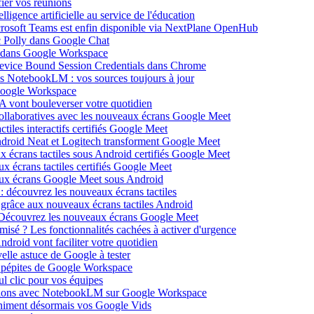
ier vos réunions
igence artificielle au service de l'éducation
icrosoft Teams est enfin disponible via NextPlane OpenHub
c Polly dans Google Chat
e dans Google Workspace
Device Bound Session Credentials dans Chrome
s NotebookLM : vos sources toujours à jour
 Google Workspace
 vont bouleverser votre quotidien
ollaboratives avec les nouveaux écrans Google Meet
tiles interactifs certifiés Google Meet
Android Neat et Logitech transforment Google Meet
x écrans tactiles sous Android certifiés Google Meet
x écrans tactiles certifiés Google Meet
aux écrans Google Meet sous Android
: découvrez les nouveaux écrans tactiles
 grâce aux nouveaux écrans tactiles Android
Découvrez les nouveaux écrans Google Meet
isé ? Les fonctionnalités cachées à activer d'urgence
oid vont faciliter votre quotidien
elle astuce de Google à tester
 pépites de Google Workspace
l clic pour vos équipes
sations avec NotebookLM sur Google Workspace
 animent désormais vos Google Vids