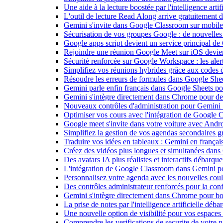
Une aide à la lecture boostée par l'intelligence art
L'outil de lecture Read Along arrive gratuitement
Gemini s'invite dans Google Classroom sur mobile et
Sécurisation de vos groupes Google : de nouvelles c
Google apps script devient un service principal de
Rejoindre une réunion Google Meet sur iOS devient
Sécurité renforcée sur Google Workspace : les alerte
Simplifiez vos réunions hybrides grâce aux codes 
Résoudre les erreurs de formules dans Google She
Gemini parle enfin français dans Google Sheets pou
Gemini s'intègre directement dans Chrome pour de 
Nouveaux contrôles d'administration pour Gemini : 
Optimiser vos cours avec l'intégration de Google
Google meet s'invite dans votre voiture avec Andr
Simplifiez la gestion de vos agendas secondaires 
Traduire vos idées en tableaux : Gemini en frança
Créez des vidéos plus longues et simultanées dan
Des avatars IA plus réalistes et interactifs débarq
L'intégration de Google Classroom dans Gemini po
Personnalisez votre agenda avec les nouvelles cou
Des contrôles administrateur renforcés pour la con
Gemini s'intègre directement dans Chrome pour boo
La prise de notes par l'intelligence artificielle dé
Une nouvelle option de visibilité pour vos espace
Comprendre les verifications de securite de votre n