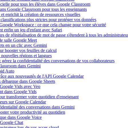
ificielle pour tous les élèves dans Google Classroom
 dans Google Classroom pour tous les enseignants
 enrichit la création de ressources visuelles
lassifications plus strictes pour protéger vos données
 Google Workspace : ce que cela change pour votre sécurité
 enfin un jeu d'enfant avec Safari
s de réinitialisation de mot de passe s'étendent à tous les administrateu
de salle Google Meet
ets en un clic avec Gemini
r booster vos feuilles de calcul
nouvelles régions et langues
gérez la confidentialité des conversations de vos collaborateurs
 Classroom dans Gemini
oid Auto
grâce aux nouveautés de l'API Google Calendar
is débarque dans Google Sheets
s Google Vids avec Veo
uent dans Google Vids
ur transformer votre quotidien d'enseignant
leurs sur Google Calendar
fidentialité des conversations dans Gemini
ster votre productivité au quotidien
barque dans Google Voice
s Google Chat
avigateur lors de vos acces cloud