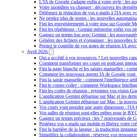
L'IA de Google s'adapte enfin à votre style : les n
Votre quotidien va changer : découvrez les dernière
Déléguez la rédaction de vos e-mails à l'IA avec vo
Ne perdez plus de temps : les nouvelles automatis
Fini les enregistrements à votre insu sur Google Me
Fini les répétitions : Gemini mémorise enfin vos pr
Gagnez un temps fou avec Gemini : les nouveautés
Générer des fichiers et s'organiser : les nouvelles
Prenez le contrôle de vos notes de réunion IA ave
Avril 2026
Qui a accédé à vos ressources ? Les nouvelles cap
Comment transformer ses cours en podcasts inter
Fini la page blanche et les saisies manuelles : 
Comment les nouveaux agents IA de Google vont ré
Fini la saisie manuelle : comment l'intelligence art
Fini le copier-coller : comment Workspace Intelli
Fini les codes de réunion : rejoignez vos visios G
L'application Gemini débarque sur Mac et les de
L'application Gemini débarque sur Mac : la nouvea
Vos cours vont prendre une autre dimension : l'IA
Vos salles de réunion sont-elles prêtes pour le B
Gagnez un temps précieux : les 7 nouveautés de G
Protégez vos e-mails sur mobile et libérez votre cré
Fini la barrière de la langue : la traduction insta
Simplifiez la collaboration : réservez vos ressourc