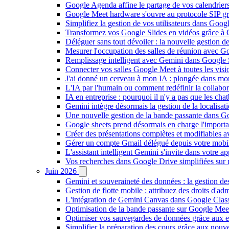
Google Agenda affine le partage de vos calendriers 
Google Meet hardware s'ouvre au protocole SIP gr
Simplifiez la gestion de vos utilisateurs dans Go
Transformez vos Google Slides en vidéos grâce à 
Déléguer sans tout dévoiler : la nouvelle gestion 
Mesurer l'occupation des salles de réunion avec Go
Remplissage intelligent avec Gemini dans Google S
Connecter vos salles Google Meet à toutes les vis
J'ai donné un cerveau à mon IA : plongée dans m
L'IA par l'humain ou comment redéfinir la collaborat
IA en entreprise : pourquoi il n'y a pas que les cha
Gemini intègre désormais la gestion de la localisat
Une nouvelle gestion de la bande passante dans G
Google sheets prend désormais en charge l'import
Créer des présentations complètes et modifiables 
Gérer un compte Gmail délégué depuis votre mobile
L'assistant intelligent Gemini s'invite dans votre 
Vos recherches dans Google Drive simplifiées sur mob
Juin 2026
Gemini et souveraineté des données : la gestion d
Gestion de flotte mobile : attribuez des droits d'a
L'intégration de Gemini Canvas dans Google Class
Optimisation de la bande passante sur Google Meet 
Optimiser vos sauvegardes de données grâce aux 
Simplifier la préparation des cours grâce aux no