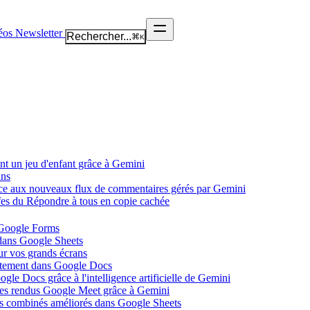
éos
Newsletter
Rechercher...
⌘
K
nt un jeu d'enfant grâce à Gemini
ans
âce aux nouveaux flux de commentaires gérés par Gemini
ffes du Répondre à tous en copie cachée
 Google Forms
 dans Google Sheets
ur vos grands écrans
ectement dans Google Docs
gle Docs grâce à l'intelligence artificielle de Gemini
tes rendus Google Meet grâce à Gemini
ues combinés améliorés dans Google Sheets