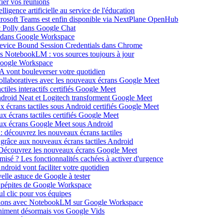
ier vos réunions
igence artificielle au service de l'éducation
icrosoft Teams est enfin disponible via NextPlane OpenHub
c Polly dans Google Chat
e dans Google Workspace
Device Bound Session Credentials dans Chrome
s NotebookLM : vos sources toujours à jour
 Google Workspace
 vont bouleverser votre quotidien
ollaboratives avec les nouveaux écrans Google Meet
tiles interactifs certifiés Google Meet
Android Neat et Logitech transforment Google Meet
x écrans tactiles sous Android certifiés Google Meet
x écrans tactiles certifiés Google Meet
aux écrans Google Meet sous Android
: découvrez les nouveaux écrans tactiles
 grâce aux nouveaux écrans tactiles Android
Découvrez les nouveaux écrans Google Meet
isé ? Les fonctionnalités cachées à activer d'urgence
oid vont faciliter votre quotidien
elle astuce de Google à tester
 pépites de Google Workspace
l clic pour vos équipes
sations avec NotebookLM sur Google Workspace
 animent désormais vos Google Vids