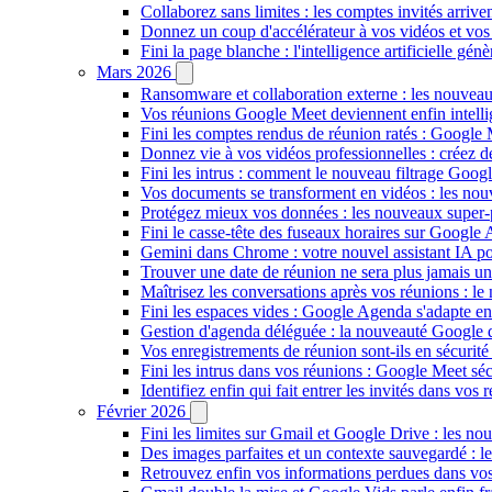
Collaborez sans limites : les comptes invités arriv
Donnez un coup d'accélérateur à vos vidéos et vos
Fini la page blanche : l'intelligence artificielle g
Mars 2026
Ransomware et collaboration externe : les nouvea
Vos réunions Google Meet deviennent enfin intellig
Fini les comptes rendus de réunion ratés : Google
Donnez vie à vos vidéos professionnelles : créez 
Fini les intrus : comment le nouveau filtrage Goog
Vos documents se transforment en vidéos : les n
Protégez mieux vos données : les nouveaux super
Fini le casse-tête des fuseaux horaires sur Google 
Gemini dans Chrome : votre nouvel assistant IA pour
Trouver une date de réunion ne sera plus jamais un
Maîtrisez les conversations après vos réunions : 
Fini les espaces vides : Google Agenda s'adapte en
Gestion d'agenda déléguée : la nouveauté Google qu
Vos enregistrements de réunion sont-ils en sécuri
Fini les intrus dans vos réunions : Google Meet sécu
Identifiez enfin qui fait entrer les invités dans vo
Février 2026
Fini les limites sur Gmail et Google Drive : les nou
Des images parfaites et un contexte sauvegardé : 
Retrouvez enfin vos informations perdues dans vo