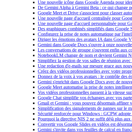
Une nouvelle icône dans Google Agenda pour identi
De Gemini Alpha à Gemini Beta : ce qui change 
Google Meet et Drive s'associent pour classer aut
Une nouvelle page d'accueil centralisée pour Goog
Une nouvelle page d'accueil personnalisée pour 
Des graphiques combinés simplifiés dans Google S
Configurez la prise de notes automatique par l'inte
Diriger les émotions des avatars IA dans Google Vi
Gemini dans Google Docs s'ouvre à onze nouvelle
Les conversations de groupe s'ouvrent enfin aux c
NotebookLM change de nom et devient Gemini N
Simplifiez la gestion de vos salles de réunion ave
Une redaction d'e-mails sur mesure grace aux nouv
Créez des vidéos professionnelles avec votre pro
Donnez de la voix à vos avatars : le contrôle des 
Gemini s'enrichit dans Google Docs avec de nouvel
Google Meet automatise la prise de notes intellige
Vos vidéos professionnelles passent à la vitesse 
Google Chat simplifie vos échanges avec vos parte
Gmail et Gemini : vous pouvez désormais affiner v
Simplification des signalements de pannes sur le 
Sécurité renforcée pour Windows : GCPW adopte d
Pourquoi la directive NIS 2 ne suffit déjà plus aux 
Convertir vos Google Slides en vidéos est désorma
Gemini s'invite dans vos feuilles de calcul en fran