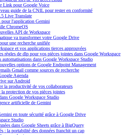
ier Link pour Google Voice
uveau guide de la CNIL pour rester en conformité
.5 Live Translate
 pour l'application Gemini
salle ChromeOS
nouvelles API de Workspace
atique va transformer votre Google Drive
pour une recherche unifiée
kspace et vos applications tierces approuvées
es règles de dlp pour vos pièces jointes dans Google Workspace
vos automatisations dans Google Workspace Studio
 nouvelles options de Google Endpoint Management
emails Gmail comme sources de recherche
s Google Agenda
ive sur Android
r la productivité de vos collaborateurs
a protection de vos pièces jointes
s dans Google Workspace Studio
ence artificielle de Gemini
emini en toute sécurité grâce à Google Drive
space Studio
onnées dans Google Sheets grâce à BigQuery
s : la portabilité des données franchit un cap