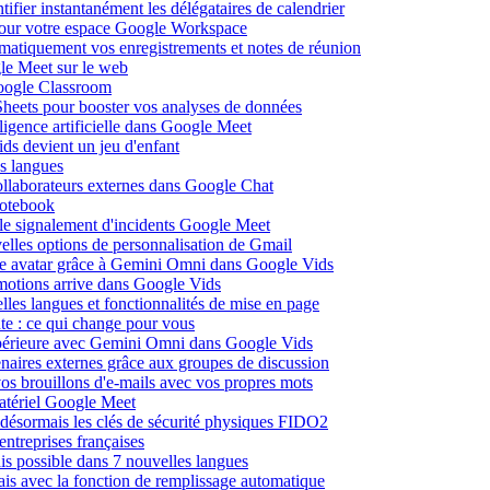
fier instantanément les délégataires de calendrier
pour votre espace Google Workspace
omatiquement vos enregistrements et notes de réunion
le Meet sur le web
Google Classroom
heets pour booster vos analyses de données
lligence artificielle dans Google Meet
ds devient un jeu d'enfant
s langues
ollaborateurs externes dans Google Chat
otebook
c le signalement d'incidents Google Meet
elles options de personnalisation de Gmail
pre avatar grâce à Gemini Omni dans Google Vids
émotions arrive dans Google Vids
les langues et fonctionnalités de mise en page
nte : ce qui change pour vous
supérieure avec Gemini Omni dans Google Vids
naires externes grâce aux groupes de discussion
os brouillons d'e-mails avec vos propres mots
matériel Google Meet
ésormais les clés de sécurité physiques FIDO2
entreprises françaises
is possible dans 7 nouvelles langues
çais avec la fonction de remplissage automatique