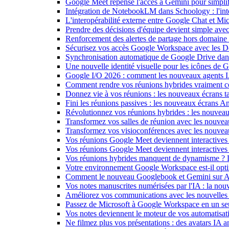
Google Meet repense l'accès à Gemini pour simplif
Intégration de NotebookLM dans Schoology : l'intell
L'interopérabilité externe entre Google Chat et M
Prendre des décisions d'équipe devient simple ave
Renforcement des alertes de partage hors domain
Sécurisez vos accès Google Workspace avec les 
Synchronisation automatique de Google Drive dan
Une nouvelle identité visuelle pour les icônes de
Google I/O 2026 : comment les nouveaux agents IA
Comment rendre vos réunions hybrides vraiment c
Donnez vie à vos réunions : les nouveaux écrans tac
Fini les réunions passives : les nouveaux écrans 
Révolutionnez vos réunions hybrides : les nouveau
Transformez vos salles de réunion avec les nouveau
Transformez vos visioconférences avec les nouve
Vos réunions Google Meet deviennent interactives 
Vos réunions Google Meet deviennent interactives
Vos réunions hybrides manquent de dynamisme ? 
Votre environnement Google Workspace est-il optim
Comment le nouveau Googlebook et Gemini sur Andr
Vos notes manuscrites numérisées par l'IA : la nouv
Améliorez vos communications avec les nouvelles
Passez de Microsoft à Google Workspace en un seu
Vos notes deviennent le moteur de vos automati
Ne filmez plus vos présentations : des avatars IA