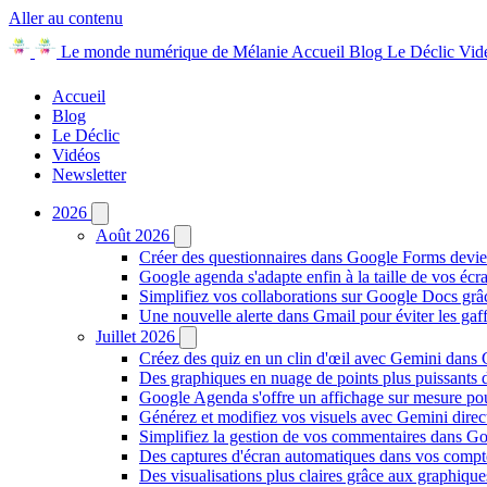
Aller au contenu
Le monde numérique de Mélanie
Accueil
Blog
Le Déclic
Vid
Accueil
Blog
Le Déclic
Vidéos
Newsletter
2026
Août 2026
Créer des questionnaires dans Google Forms devie
Google agenda s'adapte enfin à la taille de vos écr
Simplifiez vos collaborations sur Google Docs gr
Une nouvelle alerte dans Gmail pour éviter les ga
Juillet 2026
Créez des quiz en un clin d'œil avec Gemini dans
Des graphiques en nuage de points plus puissants
Google Agenda s'offre un affichage sur mesure po
Générez et modifiez vos visuels avec Gemini dir
Simplifiez la gestion de vos commentaires dans Goo
Des captures d'écran automatiques dans vos comp
Des visualisations plus claires grâce aux graphiq