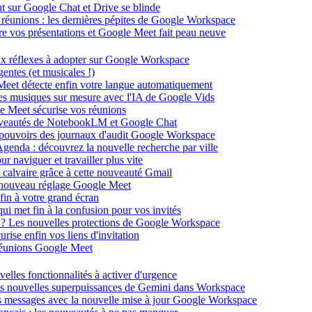
ent sur Google Chat et Drive se blinde
 réunions : les dernières pépites de Google Workspace
énère vos présentations et Google Meet fait peau neuve
ux réflexes à adopter sur Google Workspace
entes (et musicales !)
 Meet détecte enfin votre langue automatiquement
des musiques sur mesure avec l'IA de Google Vids
le Meet sécurise vos réunions
ouveautés de NotebookLM et Google Chat
-pouvoirs des journaux d'audit Google Workspace
Agenda : découvrez la nouvelle recherche par ville
 naviguer et travailler plus vite
 calvaire grâce à cette nouveauté Gmail
le nouveau réglage Google Meet
fin à votre grand écran
i met fin à la confusion pour vos invités
té ? Les nouvelles protections de Google Workspace
rise enfin vos liens d'invitation
s réunions Google Meet
velles fonctionnalités à activer d'urgence
les nouvelles superpuissances de Gemini dans Workspace
s messages avec la nouvelle mise à jour Google Workspace