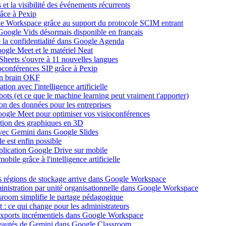
et la visibilité des événements récurrents
âce à Pexip
ogle Workspace grâce au support du protocole SCIM entrant
Google Vids désormais disponible en français
de la confidentialité dans Google Agenda
ogle Meet et le matériel Neat
heets s'ouvre à 11 nouvelles langues
ioconférences SIP grâce à Pexip
on brain OKF
ion avec l'intelligence artificielle
tbots (et ce que le machine learning peut vraiment t'apporter)
ion des données pour les entreprises
oogle Meet pour optimiser vos visioconférences
ation des graphiques en 3D
avec Gemini dans Google Slides
 est enfin possible
application Google Drive sur mobile
ile grâce à l'intelligence artificielle
es régions de stockage arrive dans Google Workspace
dministration par unité organisationnelle dans Google Workspace
room simplifie le partage pédagogique
: ce qui change pour les administrateurs
exports incrémentiels dans Google Workspace
uveautés de Gemini dans Google Classroom