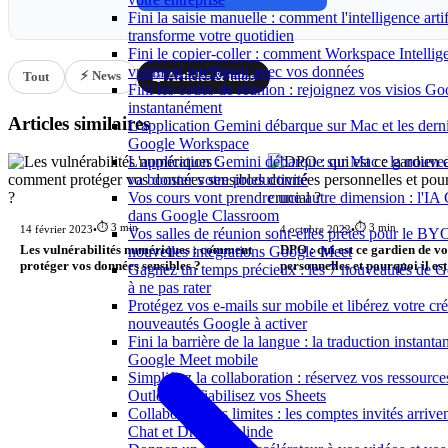
Fini la saisie manuelle : comment l'intelligence arti
transforme votre quotidien
Fini le copier-coller : comment Workspace Intelli
vraiment intelligent avec vos données
⚡ News
Tout
📖 Articles & tutos
Fini les codes de réunion : rejoignez vos visios G
instantanément
Articles similaires
L'application Gemini débarque sur Mac et les dern
Google Workspace
L'application Gemini débarque sur Mac : la nouve
va booster votre productivité
Vos cours vont prendre une autre dimension : l'IA 
dans Google Classroom
⏱️ 3 min
⏱️ 3 min
14 février 2023
•
4 octobre 2022
•
Vos salles de réunion sont-elles prêtes pour le B
nouvelles intégrations Google Meet
Les vulnérabilités numériques : comment
DPO : qui est ce gardien de v
protéger vos données sensibles ?
personnelles et pourquoi il est
Gagnez un temps précieux : les 7 nouveautés de 
à ne pas rater
Protégez vos e-mails sur mobile et libérez votre créa
nouveautés Google à activer
Fini la barrière de la langue : la traduction instant
Google Meet mobile
Simplifiez la collaboration : réservez vos ressourc
Outlook et fiabilisez vos Sheets
Collaborez sans limites : les comptes invités arriv
Chat et Drive se blinde