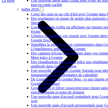
Une nouvelle alerte dans Gmail pour éviter les ga
Le Blog
tous en copie cachée
Juillet 2026
Créez des quiz en un clin d'œil avec Gemini dans
Des graphiques en nuage de points plus puissants
Sheets
Google Agenda s'offre un affichage sur mesure po
écrans
Générez et modifiez vos visuels avec Gemini dire
Google Docs
Simplifiez la gestion de vos commentaires dans G
à l'intelligence artificielle de Gemini
Des captures d'écran automatiques dans vos comp
Meet grâce à Gemini
Des visualisations plus claires grâce aux graphiqu
améliorés dans Google Sheets
Une nouvelle icône dans Google Agenda pour ident
instantanément les délégataires de calendrier
De Gemini Alpha à Gemini Beta : ce qui change p
Google Workspace
Google Meet et Drive s'associent pour classer au
enregistrements et notes de réunion
Une nouvelle page d'accueil centralisée pour Goog
web
Une nouvelle page d'accueil personnalisée pour 