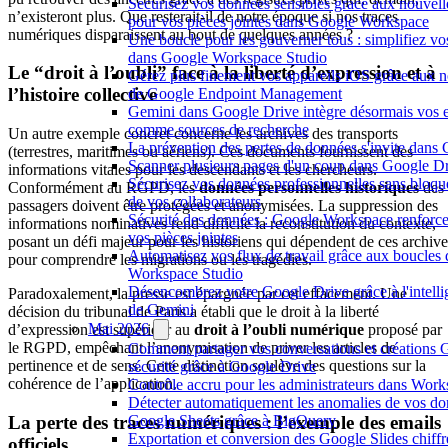
Sécurisez vos données sensibles grâce aux nouvelle
n’existeront plus. Que resterait-il de notre époque si nos traces
pour vos pièces jointes dans Google Workspace
numériques disparaissent au bout de quelques années ?
Une boucle pour les gouverner tous : simplifiez vo
dans Google Workspace Studio
Le “droit à l’oubli” face à la liberté d’expression et à
Gérez plus finement vos appareils iOS grâce aux n
l’histoire collective
de Google Endpoint Management
Gemini dans Google Drive intègre désormais vos 
comme sources de recherche
Un autre exemple concret concerne les archives des transports
La prévention des pertes de données s'invite dan
(terrestres, maritimes ou aériens). Ces documents fournissent des
Scanner plusieurs pages d'un coup dans Google Dr
informations vitales pour les descendants et les chercheurs.
Sécurisez vos données professionnelles sans bloque
Conformément au RGPD, les
données personnelles historiques
des
de vos collaborateurs
passagers doivent être protégées et anonymisées. La suppression des
Sécurité des données : Google Workspace renforce 
informations nominatives rend difficile la reconstitution du contexte,
vos pièces jointes
posant un défi majeur pour les historiens qui dépendent de ces archive
Automatisez vos flux de travail grâce aux boucles
pour comprendre les migrations ou les tragédies.
Workspace Studio
Désencombrez votre Google Drive grâce à l'intellige
Paradoxalement, la presse est épargnée par cet effacement. Une
de Gemini
décision du tribunal de Paris a établi que le droit à la liberté
Mai 2026
d’expression est supérieur au
droit à l’oubli numérique
proposé par
le RGPD, empêchant l’anonymisation de priver les articles de
Comment partager vos conversations et créations 
pertinence et de sens. Cette distinction soulève des questions sur la
sécurité grâce à Google Drive
cohérence de l’application.
Contrôle accru pour les administrateurs dans Work
Détecter automatiquement les anomalies de vos d
La perte des traces numériques : l’exemple des emails
Google Sheets grâce à BigQuery
Exportation et conversion des Google Slides chiffrés
officiels