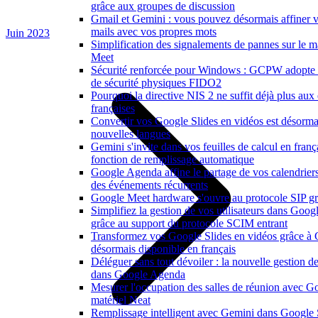
grâce aux groupes de discussion
Gmail et Gemini : vous pouvez désormais affiner v
mails avec vos propres mots
Juin 2023
Simplification des signalements de pannes sur le m
Meet
Sécurité renforcée pour Windows : GCPW adopte d
de sécurité physiques FIDO2
Pourquoi la directive NIS 2 ne suffit déjà plus aux 
françaises
Convertir vos Google Slides en vidéos est désorma
nouvelles langues
Gemini s'invite dans vos feuilles de calcul en franç
fonction de remplissage automatique
Google Agenda affine le partage de vos calendriers e
des événements récurrents
Google Meet hardware s'ouvre au protocole SIP gr
Simplifiez la gestion de vos utilisateurs dans Goo
grâce au support du protocole SCIM entrant
Transformez vos Google Slides en vidéos grâce à
désormais disponible en français
Déléguer sans tout dévoiler : la nouvelle gestion de
dans Google Agenda
Mesurer l'occupation des salles de réunion avec Go
matériel Neat
Remplissage intelligent avec Gemini dans Google 