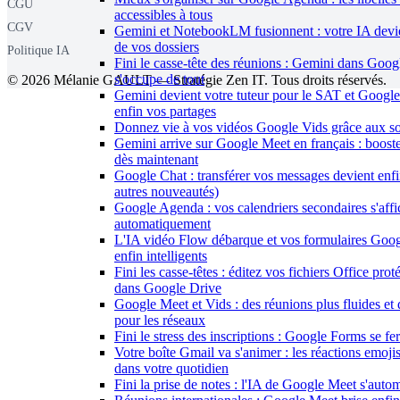
CGU
accessibles à tous
CGV
Gemini et NotebookLM fusionnent : votre IA devie
de vos dossiers
Politique IA
Fini le casse-tête des réunions : Gemini dans Goo
s'occupe de tout
© 2026 Mélanie GAULT — Stratégie Zen IT. Tous droits réservés.
Gemini devient votre tuteur pour le SAT et Google
enfin vos partages
Donnez vie à vos vidéos Google Vids grâce aux sous
Gemini arrive sur Google Meet en français : boost
dès maintenant
Google Chat : transférer vos messages devient enfi
autres nouveautés)
Google Agenda : vos calendriers secondaires s'affi
automatiquement
L'IA vidéo Flow débarque et vos formulaires Goo
enfin intelligents
Fini les casse-têtes : éditez vos fichiers Office pro
dans Google Drive
Google Meet et Vids : des réunions plus fluides et 
pour les réseaux
Fini le stress des inscriptions : Google Forms se fe
Votre boîte Gmail va s'animer : les réactions emojis 
dans votre quotidien
Fini la prise de notes : l'IA de Google Meet s'autom