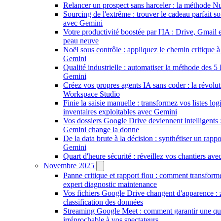
Relancer un prospect sans harceler : la méthode 
Sourcing de l'extrême : trouver le cadeau parfait so
avec Gemini
Votre productivité boostée par l'IA : Drive, Gmail 
peau neuve
Noël sous contrôle : appliquez le chemin critique à
Gemini
Qualité industrielle : automatiser la méthode des 
Gemini
Créez vos propres agents IA sans coder : la révolu
Workspace Studio
Finie la saisie manuelle : transformez vos listes log
inventaires exploitables avec Gemini
Vos dossiers Google Drive deviennent intelligents :
Gemini change la donne
De la data brute à la décision : synthétiser un rappo
Gemini
Quart d'heure sécurité : réveillez vos chantiers av
Novembre 2025
Panne critique et rapport flou : comment transfor
expert diagnostic maintenance
Vos fichiers Google Drive changent d'apparence : 
classification des données
Streaming Google Meet : comment garantir une qua
irréprochable à vos spectateurs