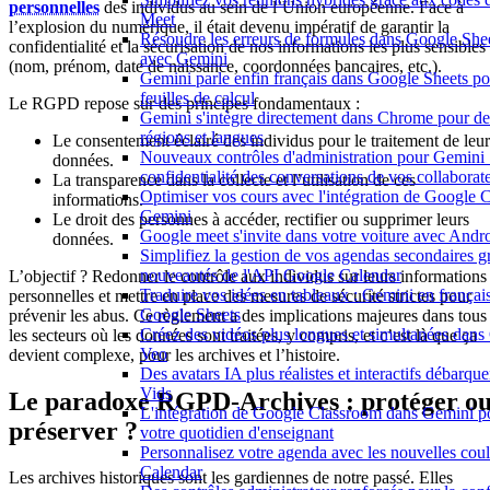
personnelles
des individus au sein de l’Union européenne. Face à
Meet
l’explosion du numérique, il était devenu impératif de garantir la
Résoudre les erreurs de formules dans Google Shee
confidentialité et la sécurisation de nos informations les plus sensibles
avec Gemini
(nom, prénom, date de naissance, coordonnées bancaires, etc.).
Gemini parle enfin français dans Google Sheets po
feuilles de calcul
Le RGPD repose sur des principes fondamentaux :
Gemini s'intègre directement dans Chrome pour de
régions et langues
Le consentement éclairé des individus pour le traitement de leur
Nouveaux contrôles d'administration pour Gemini :
données.
confidentialité des conversations de vos collaborat
La transparence dans la collecte et l’utilisation de ces
Optimiser vos cours avec l'intégration de Google 
informations.
Gemini
Le droit des personnes à accéder, rectifier ou supprimer leurs
Google meet s'invite dans votre voiture avec Andr
données.
Simplifiez la gestion de vos agendas secondaires g
nouveautés de l'API Google Calendar
L’objectif ? Redonner le contrôle aux individus sur leurs informations
Traduire vos idées en tableaux : Gemini en frança
personnelles et mettre en place des mesures de sécurité strictes pour
Google Sheets
prévenir les abus. Ce règlement a des implications majeures dans tous
Créez des vidéos plus longues et simultanées dan
les secteurs où les données sont traitées, y compris, et c’est là que ça
Veo
devient complexe, pour les archives et l’histoire.
Des avatars IA plus réalistes et interactifs débarq
Vids
Le paradoxe RGPD-Archives : protéger o
L'intégration de Google Classroom dans Gemini p
préserver ?
votre quotidien d'enseignant
Personnalisez votre agenda avec les nouvelles cou
Calendar
Les archives historiques sont les gardiennes de notre passé. Elles