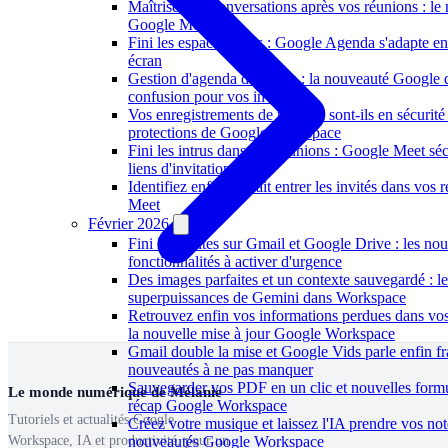
Maîtrisez les conversations après vos réunions : l
Google Meet
Fini les espaces vides : Google Agenda s'adapte en
écran
Gestion d'agenda déléguée : la nouveauté Google q
confusion pour vos invités
Vos enregistrements de réunion sont-ils en sécurité
protections de Google Workspace
Fini les intrus dans vos réunions : Google Meet séc
liens d'invitation
Identifiez enfin qui fait entrer les invités dans vo
Meet
Février 2026
Fini les limites sur Gmail et Google Drive : les nou
fonctionnalités à activer d'urgence
Des images parfaites et un contexte sauvegardé : l
superpuissances de Gemini dans Workspace
Retrouvez enfin vos informations perdues dans vo
la nouvelle mise à jour Google Workspace
Gmail double la mise et Google Vids parle enfin fra
nouveautés à ne pas manquer
Sauvegarder vos PDF en un clic et nouvelles formu
Le monde numérique de Mélanie
récap Google Workspace
Tutoriels et actualités Google
Créez votre musique et laissez l'IA prendre vos note
nouveautés Google Workspace
Workspace, IA et productivité, pour un