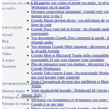
L'IA corrige vos copies et prend vos notes : la rév
numérique plus simple et plus
Workspace est en marche
accessible.
Devenez compositeur instantané : Gemini crée vos
mesure avec Lyria 3
Google Sheets devient devin : vos prévisions de v
ligne de code
NAVIGATION
Google Docs vous fait la lecture : les résumés audi
nouveautés
Accueil
Vos documents Google Docs prennent la parole : d
Blog
résumés audio
Vos réunions Google Meet changent : découvrez le
Le Déclic
la sécurité Agenda
Vidéos
Google Meet et Microsoft Teams enfin compatible
nouveautés IA qui vont changer votre quotidien
À propos
Plus de puissance pour vos équipes : découvrez l'a
Newsletter
Google Workspace
Google Vids s'ouvre à tous : les nouveautés Works
qui vont booster votre créativité
Votre Chromebook devient plus intelligent et Meet 
INFORMATIONS LÉGALES
Teams
Votre productivité boostée : NotebookLM s'invite
Mentions légales
Janvier 2026
Politique de confidentialité
Sécurisez vos formulaires et dynamisez vos cours :
Politique de cookies
Google à ne pas rater
Mieux s'organiser sur Google Agenda : les libellés