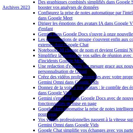
Des graphiques combinés simplifiés dans Google 
Archives 2023
booster vos analyses de données
Configurez la prise de notes automatique par l'intell
dans Google Meet
Diriger les émotions des avatars IA dans Google V
d'enfant
Gemini dans Google Docs s'ouvre à onze nouvelle
Les conversations de groupe s'ouvrent enfin aux co
externes dans Google Chat
NotebookLM change de nom et devient Gemini N
Simplifiez la gestion de vos salles de réunion avec
d'incidents Google Meet
Une redaction d'e-mails sur mesure grace aux nouv
personnalisation de Gmail
Créez des vidéos professionnelles avec votre propr
Gemini Omni dans Google Vids
Donnez de la voix à vos avatars : le contrôle des é
dans Google Vids
Gemini s'enrichit dans Google Docs avec de nouvel
fonctionnalités de mise en page
Google Meet automatise la prise de notes intelligen
pour vous
Vos vidéos professionnelles passent à la vitesse su
Gemini Omni dans Google Vids
Google Chat simplifie vos échanges avec vos parte