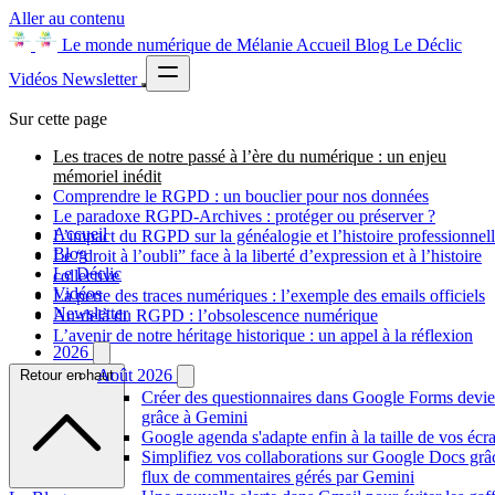
Aller au contenu
Le monde numérique de Mélanie
Accueil
Blog
Le Déclic
Vidéos
Newsletter
Sur cette page
Les traces de notre passé à l’ère du numérique : un enjeu
mémoriel inédit
Comprendre le RGPD : un bouclier pour nos données
Le paradoxe RGPD-Archives : protéger ou préserver ?
Accueil
L’impact du RGPD sur la généalogie et l’histoire professionnel
Blog
Le “droit à l’oubli” face à la liberté d’expression et à l’histoire
Le Déclic
collective
Vidéos
La perte des traces numériques : l’exemple des emails officiels
Newsletter
Au-delà du RGPD : l’obsolescence numérique
L’avenir de notre héritage historique : un appel à la réflexion
2026
Août 2026
Retour en haut
Créer des questionnaires dans Google Forms devien
grâce à Gemini
Google agenda s'adapte enfin à la taille de vos écr
Simplifiez vos collaborations sur Google Docs gr
flux de commentaires gérés par Gemini