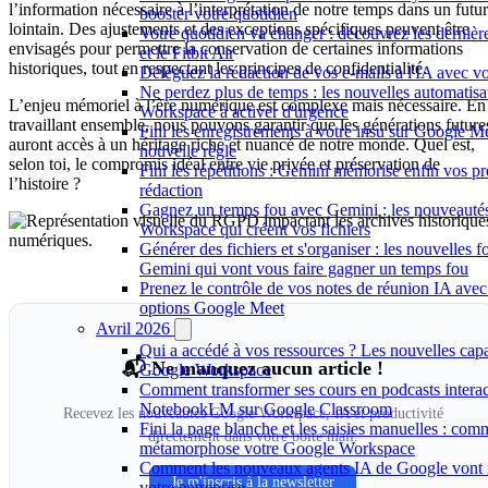
l’information nécessaire à l’interprétation de notre temps dans un futur
booster votre quotidien
lointain. Des ajustements et des exceptions spécifiques peuvent être
Votre quotidien va changer : découvrez les derniè
envisagés pour permettre la conservation de certaines informations
et le Fitbit Air
historiques, tout en respectant les principes de confidentialité.
Déléguez la rédaction de vos e-mails à l'IA avec vo
Ne perdez plus de temps : les nouvelles automatis
L’enjeu mémoriel à l’ère numérique est complexe mais nécessaire. En
Workspace à activer d'urgence
travaillant ensemble, nous pouvons garantir que les générations future
Fini les enregistrements à votre insu sur Google Me
auront accès à un héritage riche et nuancé de notre monde. Quel est,
nouvelle règle
selon toi, le compromis idéal entre vie privée et préservation de
Fini les répétitions : Gemini mémorise enfin vos p
l’histoire ?
rédaction
Gagnez un temps fou avec Gemini : les nouveauté
Workspace qui créent vos fichiers
Générer des fichiers et s'organiser : les nouvelles f
Gemini qui vont vous faire gagner un temps fou
Prenez le contrôle de vos notes de réunion IA avec
options Google Meet
Avril 2026
Qui a accédé à vos ressources ? Les nouvelles capa
📬 Ne manquez aucun article !
Google Workspace
Comment transformer ses cours en podcasts interac
NotebookLM sur Google Classroom
Recevez les nouveautés Google Workspace, IA et productivité
Fini la page blanche et les saisies manuelles : co
directement dans votre boîte mail.
métamorphose votre Google Workspace
Comment les nouveaux agents IA de Google vont 
Je m'inscris à la newsletter
votre entreprise