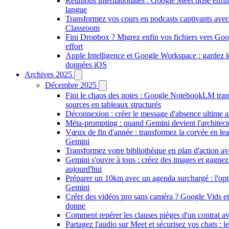
Réunions internationales : Google Meet brise enfin 
langue
Transformez vos cours en podcasts captivants avec
Classroom
Fini Dropbox ? Migrez enfin vos fichiers vers Goo
effort
Apple Intelligence et Google Workspace : gardez l
données iOS
Archives 2025
Décembre 2025
Fini le chaos des notes : Google NotebookLM tra
sources en tableaux structurés
Déconnexion : créer le message d'absence ultime 
Méta-prompting : quand Gemini devient l'architect
Vœux de fin d'année : transformez la corvée en le
Gemini
Transformez votre bibliothèque en plan d'action a
Gemini s'ouvre à tous : créez des images et gagnez
aujourd'hui
Préparer un 10km avec un agenda surchargé : l'opt
Gemini
Créer des vidéos pro sans caméra ? Google Vids e
donne
Comment repérer les clauses pièges d'un contrat a
Partagez l'audio sur Meet et sécurisez vos chats : 