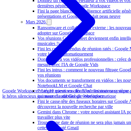
Donnez un coup d'accélérateur à vos vidéos et vos 
dernières pépites de Google Workspace
Fini la page blanche : l'intelligence artificielle gén
présentations et Google Meet fait peau neuve
Mars 2026
Ransomware et collaboration externe : les nouveau
adopter sur Google Workspace
Vos réunions Google Meet deviennent enfin intellig
musicales !)
Fini les comptes rendus de réunion ratés : Google 
votre langue automatiquement
Donnez vie à vos vidéos professionnelles : créez d
mesure avec l'IA de Google Vids
Fini les intrus : comment le nouveau filtrage Goog
vos réunions
Vos documents se transforment en vidéos : les nou
NotebookLM et Google Chat
Protégez mieux vos données : les nouveaux super-
Google Workspace : Les 10 questions clés !
L'administrateur système :
journaux d'audit Google Workspace
le héros silencieux qui assure la stabilité de votre informatique
Fini le casse-tête des fuseaux horaires sur Google
découvrez la nouvelle recherche par ville
Gemini dans Chrome : votre nouvel assistant IA po
travailler plus vite
Trouver une date de réunion ne sera plus jamais un
cette nouveauté Gmail