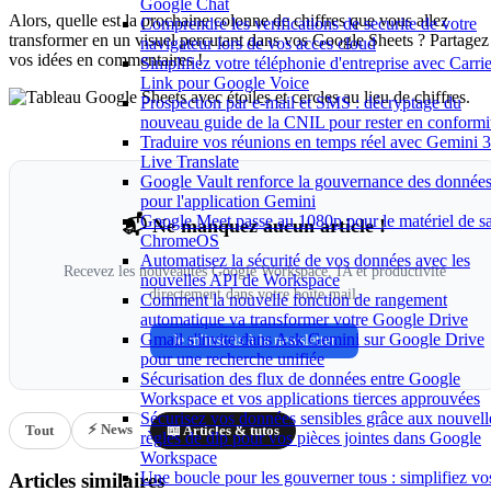
Google Chat
Alors, quelle est la prochaine colonne de chiffres que vous allez
Comprendre les verifications de securite de votre
transformer en un visuel percutant dans vos Google Sheets ? Partagez
navigateur lors de vos acces cloud
vos idées en commentaires !
Simplifiez votre téléphonie d'entreprise avec Carrie
Link pour Google Voice
Prospection par e-mail et SMS : décryptage du
nouveau guide de la CNIL pour rester en conformi
Traduire vos réunions en temps réel avec Gemini 3
Live Translate
Google Vault renforce la gouvernance des donnée
pour l'application Gemini
Google Meet passe au 1080p pour le matériel de sa
📬 Ne manquez aucun article !
ChromeOS
Automatisez la sécurité de vos données avec les
Recevez les nouveautés Google Workspace, IA et productivité
nouvelles API de Workspace
directement dans votre boîte mail.
Comment la nouvelle fonction de rangement
automatique va transformer votre Google Drive
Gmail s'invite dans Ask Gemini sur Google Drive
Je m'inscris à la newsletter
pour une recherche unifiée
Sécurisation des flux de données entre Google
Workspace et vos applications tierces approuvées
Sécurisez vos données sensibles grâce aux nouvell
⚡ News
Tout
📖 Articles & tutos
règles de dlp pour vos pièces jointes dans Google
Workspace
Une boucle pour les gouverner tous : simplifiez vo
Articles similaires