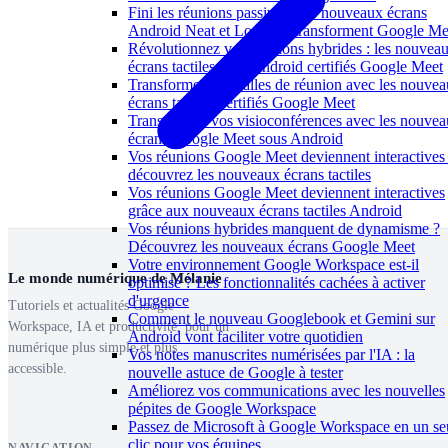
Fini les réunions passives : les nouveaux écrans
Android Neat et Logitech transforment Google Me
Révolutionnez vos réunions hybrides : les nouvea
écrans tactiles sous Android certifiés Google Meet
Transformez vos salles de réunion avec les nouve
écrans tactiles certifiés Google Meet
Transformez vos visioconférences avec les nouve
écrans Google Meet sous Android
Vos réunions Google Meet deviennent interactives 
découvrez les nouveaux écrans tactiles
Vos réunions Google Meet deviennent interactives
grâce aux nouveaux écrans tactiles Android
Vos réunions hybrides manquent de dynamisme ?
Découvrez les nouveaux écrans Google Meet
Votre environnement Google Workspace est-il
Le monde numérique de Mélanie
optimisé ? Les fonctionnalités cachées à activer
d'urgence
Tutoriels et actualités Google
Comment le nouveau Googlebook et Gemini sur
Workspace, IA et productivité, pour un
Android vont faciliter votre quotidien
numérique plus simple et plus
Vos notes manuscrites numérisées par l'IA : la
accessible.
nouvelle astuce de Google à tester
Améliorez vos communications avec les nouvelles
pépites de Google Workspace
Passez de Microsoft à Google Workspace en un se
clic pour vos équipes