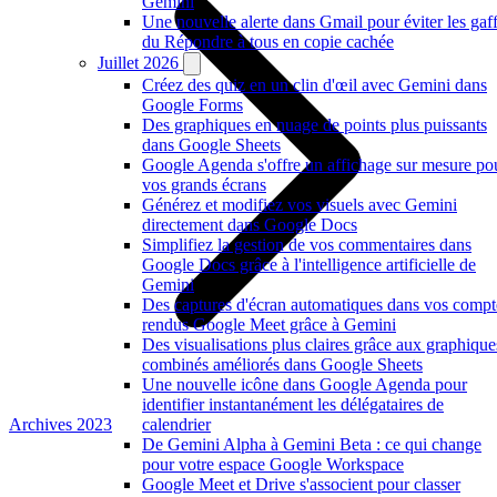
Gemini
Une nouvelle alerte dans Gmail pour éviter les gaf
du Répondre à tous en copie cachée
Juillet 2026
Créez des quiz en un clin d'œil avec Gemini dans
Google Forms
Des graphiques en nuage de points plus puissants
dans Google Sheets
Google Agenda s'offre un affichage sur mesure po
vos grands écrans
Générez et modifiez vos visuels avec Gemini
directement dans Google Docs
Simplifiez la gestion de vos commentaires dans
Google Docs grâce à l'intelligence artificielle de
Gemini
Des captures d'écran automatiques dans vos compt
rendus Google Meet grâce à Gemini
Des visualisations plus claires grâce aux graphique
combinés améliorés dans Google Sheets
Une nouvelle icône dans Google Agenda pour
identifier instantanément les délégataires de
Archives 2023
calendrier
De Gemini Alpha à Gemini Beta : ce qui change
pour votre espace Google Workspace
Google Meet et Drive s'associent pour classer