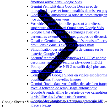
émotions arrive dans Google Vids
Gemini s'enrichit dans Google Docs avec de
nouvelles langues et fonctionnalités de mise en pa
Google Meet automatise la prise de notes intelligen
: ce qui change pour vous
Vos vidéos professionnelles passent à la vitesse
supérieure avec Gemini Omni dans Google Vids
Google Chat simplifie vos échanges avec vos
partenaires externes grâce aux groupes de discussi
Gmail et Gemini : vous pouvez désormais affiner 
brouillons d'e-mails avec vos propres mots
Simplification des signalements de pannes sur le
matériel Google Meet
Sécurité renforcée pour Windows : GCPW adopte
désormais les clés de sécurité physiques FIDO2
Pourquoi la directive NIS 2 ne suffit déjà plus aux
entreprises françaises
Convertir vos Google Slides en vidéos est désorma
possible dans 7 nouvelles langues
Gemini s'invite dans vos feuilles de calcul en franç
avec la fonction de remplissage automatique
Google Agenda affine le partage de vos calendriers
la visibilité des événements récurrents
Google Meet hardware s'ouvre au protocole SIP
Google Sheets : dites adieu aux chiffres de 1 à 5 et bonjour aux étoile
grâce à Pexip
!