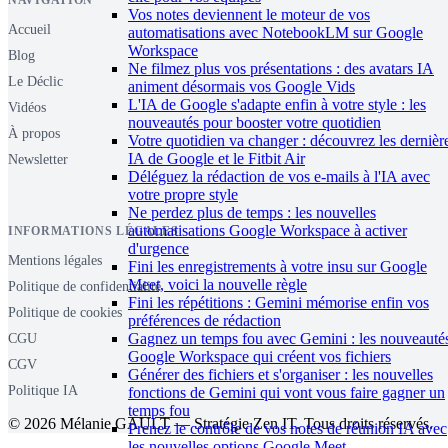
NAVIGATION
Vos notes deviennent le moteur de vos
Accueil
automatisations avec NotebookLM sur Google
Workspace
Blog
Ne filmez plus vos présentations : des avatars IA
Le Déclic
animent désormais vos Google Vids
L'IA de Google s'adapte enfin à votre style : les
Vidéos
nouveautés pour booster votre quotidien
À propos
Votre quotidien va changer : découvrez les dernièr
IA de Google et le Fitbit Air
Newsletter
Déléguez la rédaction de vos e-mails à l'IA avec
votre propre style
Ne perdez plus de temps : les nouvelles
automatisations Google Workspace à activer
INFORMATIONS LÉGALES
d'urgence
Mentions légales
Fini les enregistrements à votre insu sur Google
Meet, voici la nouvelle règle
Politique de confidentialité
Fini les répétitions : Gemini mémorise enfin vos
Politique de cookies
préférences de rédaction
Gagnez un temps fou avec Gemini : les nouveauté
CGU
Google Workspace qui créent vos fichiers
CGV
Générer des fichiers et s'organiser : les nouvelles
Politique IA
fonctions de Gemini qui vont vous faire gagner un
temps fou
© 2026 Mélanie GAULT — Stratégie Zen IT. Tous droits réservés.
Prenez le contrôle de vos notes de réunion IA avec
les nouvelles options Google Meet