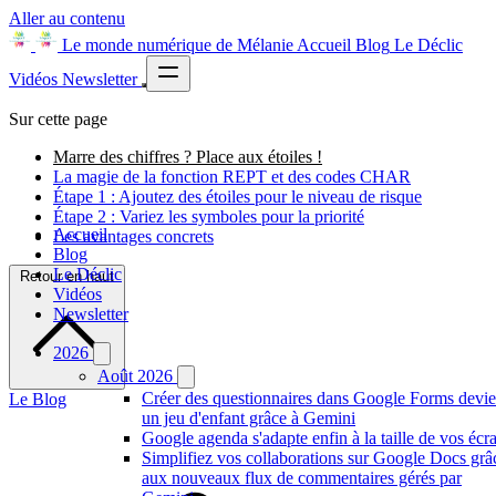
Aller au contenu
Le monde numérique de Mélanie
Accueil
Blog
Le Déclic
Vidéos
Newsletter
Sur cette page
Marre des chiffres ? Place aux étoiles !
La magie de la fonction REPT et des codes CHAR
Étape 1 : Ajoutez des étoiles pour le niveau de risque
Étape 2 : Variez les symboles pour la priorité
Accueil
Les avantages concrets
Blog
Le Déclic
Retour en haut
Vidéos
Newsletter
2026
Août 2026
Créer des questionnaires dans Google Forms devie
Le Blog
un jeu d'enfant grâce à Gemini
Google agenda s'adapte enfin à la taille de vos écr
Simplifiez vos collaborations sur Google Docs grâ
aux nouveaux flux de commentaires gérés par