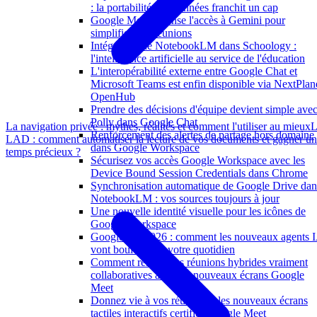
: la portabilité des données franchit un cap
Google Meet repense l'accès à Gemini pour
simplifier vos réunions
Intégration de NotebookLM dans Schoology :
l'intelligence artificielle au service de l'éducation
L'interopérabilité externe entre Google Chat et
Microsoft Teams est enfin disponible via NextPlan
OpenHub
Prendre des décisions d'équipe devient simple ave
Polly dans Google Chat
La navigation privée : mythes, réalités et comment l'utiliser au mieux
L
Renforcement des alertes de partage hors domaine
LAD : comment automatiser la lecture de vos documents et gagner un
dans Google Workspace
temps précieux ?
Sécurisez vos accès Google Workspace avec les
Device Bound Session Credentials dans Chrome
Synchronisation automatique de Google Drive dan
NotebookLM : vos sources toujours à jour
Une nouvelle identité visuelle pour les icônes de
Google Workspace
Google I/O 2026 : comment les nouveaux agents 
vont bouleverser votre quotidien
Comment rendre vos réunions hybrides vraiment
collaboratives avec les nouveaux écrans Google
Meet
Donnez vie à vos réunions : les nouveaux écrans
tactiles interactifs certifiés Google Meet