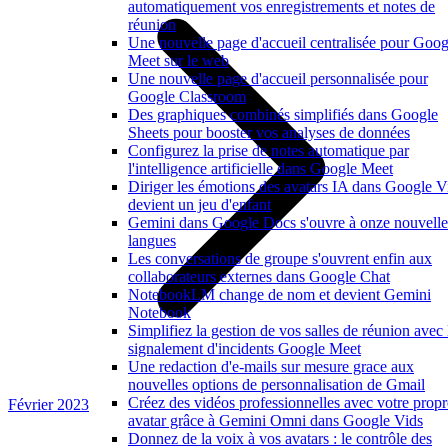
automatiquement vos enregistrements et notes de
réunion
Une nouvelle page d'accueil centralisée pour Goog
Meet sur le web
Une nouvelle page d'accueil personnalisée pour
Google Classroom
Des graphiques combinés simplifiés dans Google
Sheets pour booster vos analyses de données
Configurez la prise de notes automatique par
l'intelligence artificielle dans Google Meet
Diriger les émotions des avatars IA dans Google V
devient un jeu d'enfant
Gemini dans Google Docs s'ouvre à onze nouvelle
langues
Les conversations de groupe s'ouvrent enfin aux
collaborateurs externes dans Google Chat
NotebookLM change de nom et devient Gemini
Notebook
Simplifiez la gestion de vos salles de réunion avec 
signalement d'incidents Google Meet
Une redaction d'e-mails sur mesure grace aux
nouvelles options de personnalisation de Gmail
Créez des vidéos professionnelles avec votre propr
Février 2023
avatar grâce à Gemini Omni dans Google Vids
Donnez de la voix à vos avatars : le contrôle des