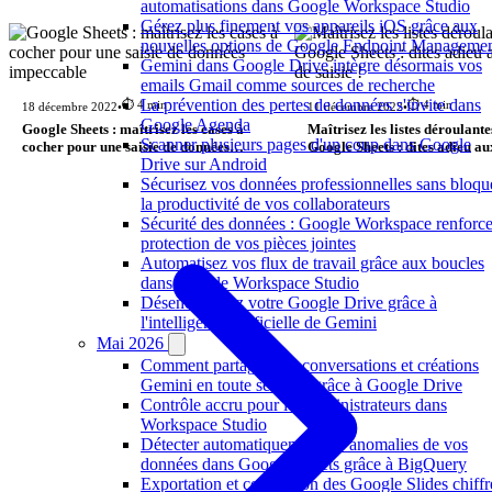
automatisations dans Google Workspace Studio
Gérez plus finement vos appareils iOS grâce aux
nouvelles options de Google Endpoint Manageme
Gemini dans Google Drive intègre désormais vos
emails Gmail comme sources de recherche
La prévention des pertes de données s'invite dans
⏱️ 4 min
⏱️ 4 min
18 décembre 2022
•
11 décembre 2022
•
Google Agenda
Google Sheets : maîtrisez les cases à
Maîtrisez les listes déroulant
Scanner plusieurs pages d'un coup dans Google
cocher pour une saisie de données
Google Sheets : dites adieu au
Drive sur Android
impeccable
saisie !
Sécurisez vos données professionnelles sans bloqu
la productivité de vos collaborateurs
Sécurité des données : Google Workspace renforce
protection de vos pièces jointes
Automatisez vos flux de travail grâce aux boucles
dans Google Workspace Studio
Désencombrez votre Google Drive grâce à
l'intelligence artificielle de Gemini
Mai 2026
Comment partager vos conversations et créations
Gemini en toute sécurité grâce à Google Drive
Contrôle accru pour les administrateurs dans
Workspace Studio
Détecter automatiquement les anomalies de vos
données dans Google Sheets grâce à BigQuery
Exportation et conversion des Google Slides chiffr