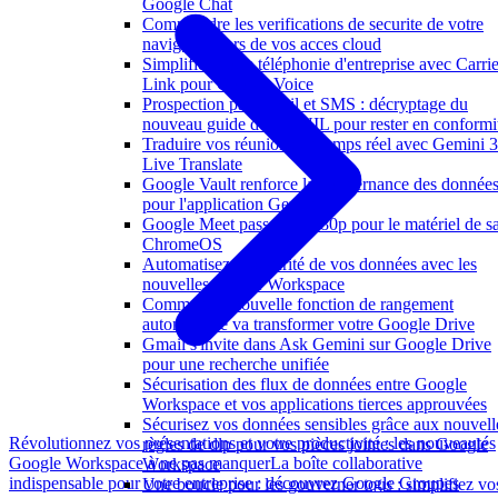
Google Chat
Comprendre les verifications de securite de votre
navigateur lors de vos acces cloud
Simplifiez votre téléphonie d'entreprise avec Carrie
Link pour Google Voice
Prospection par e-mail et SMS : décryptage du
nouveau guide de la CNIL pour rester en conformi
Traduire vos réunions en temps réel avec Gemini 3
Live Translate
Google Vault renforce la gouvernance des donnée
pour l'application Gemini
Google Meet passe au 1080p pour le matériel de sa
ChromeOS
Automatisez la sécurité de vos données avec les
nouvelles API de Workspace
Comment la nouvelle fonction de rangement
automatique va transformer votre Google Drive
Gmail s'invite dans Ask Gemini sur Google Drive
pour une recherche unifiée
Sécurisation des flux de données entre Google
Workspace et vos applications tierces approuvées
Sécurisez vos données sensibles grâce aux nouvell
Révolutionnez vos présentations et votre productivité : les nouveautés
règles de dlp pour vos pièces jointes dans Google
Google Workspace à ne pas manquer
La boîte collaborative
Workspace
indispensable pour votre entreprise : découvrez Google Groupes
Une boucle pour les gouverner tous : simplifiez vo