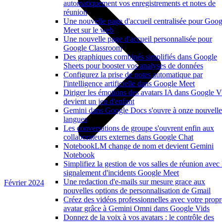
automatiquement vos enregistrements et notes de
réunion
Une nouvelle page d'accueil centralisée pour Goog
Meet sur le web
Une nouvelle page d'accueil personnalisée pour
Google Classroom
Des graphiques combinés simplifiés dans Google
Sheets pour booster vos analyses de données
Configurez la prise de notes automatique par
l'intelligence artificielle dans Google Meet
Diriger les émotions des avatars IA dans Google V
devient un jeu d'enfant
Gemini dans Google Docs s'ouvre à onze nouvelle
langues
Les conversations de groupe s'ouvrent enfin aux
collaborateurs externes dans Google Chat
NotebookLM change de nom et devient Gemini
Notebook
Simplifiez la gestion de vos salles de réunion avec 
signalement d'incidents Google Meet
Une redaction d'e-mails sur mesure grace aux
Février 2024
nouvelles options de personnalisation de Gmail
Créez des vidéos professionnelles avec votre propr
avatar grâce à Gemini Omni dans Google Vids
Donnez de la voix à vos avatars : le contrôle des