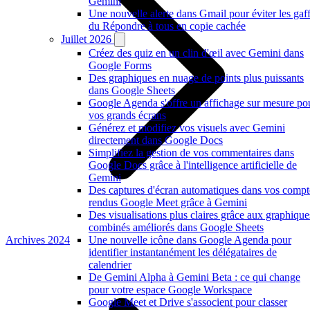
Gemini
Une nouvelle alerte dans Gmail pour éviter les gaf
du Répondre à tous en copie cachée
Juillet 2026
Créez des quiz en un clin d'œil avec Gemini dans
Google Forms
Des graphiques en nuage de points plus puissants
dans Google Sheets
Google Agenda s'offre un affichage sur mesure po
vos grands écrans
Générez et modifiez vos visuels avec Gemini
directement dans Google Docs
Simplifiez la gestion de vos commentaires dans
Google Docs grâce à l'intelligence artificielle de
Gemini
Des captures d'écran automatiques dans vos compt
rendus Google Meet grâce à Gemini
Des visualisations plus claires grâce aux graphique
combinés améliorés dans Google Sheets
Archives 2024
Une nouvelle icône dans Google Agenda pour
identifier instantanément les délégataires de
calendrier
De Gemini Alpha à Gemini Beta : ce qui change
pour votre espace Google Workspace
Google Meet et Drive s'associent pour classer