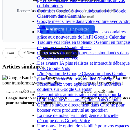
gérez la confidentialité des conversations de vos
collaborateurs
Optimiser vos cours avec l'intégration de Google
Recevez les nouveautés Google Workspace, IA et productivité
Classroom dans Gemini
directement dans votre boîte mail.
Google meet s'invite dans votre voiture avec Andr
Auto
Je m'inscris à la newsletter
Simplifiez la gestion de vos agendas secondaires
grâce aux nouveautés de l'API Google Calendar
Traduire vos idées en tableaux : Gemini en françai
débarque dans Google Sheets
Créez des vidéos plus longues et simultanées dans
⚡ News
Tout
📖 Articles & tutos
Google Vids avec Veo
Des avatars IA plus réalistes et interactifs débarque
Articles similaires
dans Google Vids
L'intégration de Google Classroom dans Gemini
pour transformer votre quotidien d'enseignant
Personnalisez votre agenda avec les nouvelles
couleurs sur Google Calendar
⏱️ 5 min
⏱️ 4 min
6 août 2023
•
4 février 2024
•
Des contrôles administrateur renforcés pour la
Google Bard : 5 cas d'usages concrets
Maîtrisez ChatGPT pour des 
confidentialité des conversations dans Gemini
pour transformer votre quotidien
relance qui convertissent
Gemini s'intègre directement dans Chrome pour
booster votre productivité au quotidien
La prise de notes par l'intelligence artificielle
débarque dans Google Voice
Une nouvelle option de visibilité pour vos espaces