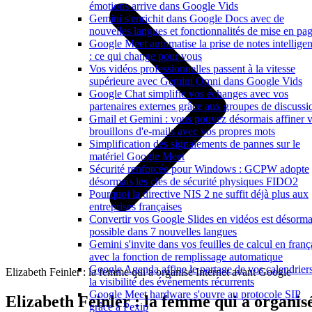
émotions arrive dans Google Vids
Gemini s'enrichit dans Google Docs avec de
nouvelles langues et fonctionnalités de mise en pa
Google Meet automatise la prise de notes intelligen
: ce qui change pour vous
Vos vidéos professionnelles passent à la vitesse
supérieure avec Gemini Omni dans Google Vids
Google Chat simplifie vos échanges avec vos
partenaires externes grâce aux groupes de discussi
Gmail et Gemini : vous pouvez désormais affiner 
brouillons d'e-mails avec vos propres mots
Simplification des signalements de pannes sur le
matériel Google Meet
Sécurité renforcée pour Windows : GCPW adopte
désormais les clés de sécurité physiques FIDO2
Pourquoi la directive NIS 2 ne suffit déjà plus aux
entreprises françaises
Convertir vos Google Slides en vidéos est désorma
possible dans 7 nouvelles langues
Gemini s'invite dans vos feuilles de calcul en franç
avec la fonction de remplissage automatique
Google Agenda affine le partage de vos calendriers
Elizabeth Feinler : la femme qui a organisé Internet avant Google
la visibilité des événements récurrents
Google Meet hardware s'ouvre au protocole SIP
Elizabeth Feinler : la femme qui a organis
grâce à Pexip