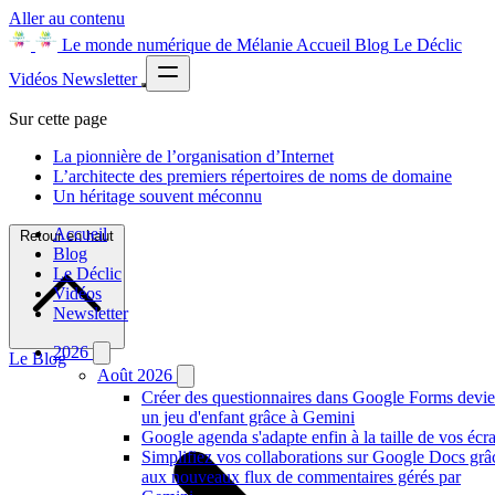
Aller au contenu
Le monde numérique de Mélanie
Accueil
Blog
Le Déclic
Vidéos
Newsletter
Sur cette page
La pionnière de l’organisation d’Internet
L’architecte des premiers répertoires de noms de domaine
Un héritage souvent méconnu
Accueil
Retour en haut
Blog
Le Déclic
Vidéos
Newsletter
2026
Le Blog
Août 2026
Créer des questionnaires dans Google Forms devie
un jeu d'enfant grâce à Gemini
Google agenda s'adapte enfin à la taille de vos écr
Simplifiez vos collaborations sur Google Docs grâ
aux nouveaux flux de commentaires gérés par