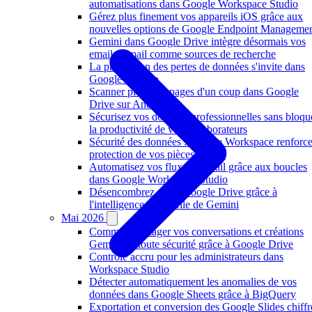
automatisations dans Google Workspace Studio
Gérez plus finement vos appareils iOS grâce aux
nouvelles options de Google Endpoint Manageme
Gemini dans Google Drive intègre désormais vos
emails Gmail comme sources de recherche
La prévention des pertes de données s'invite dans
Google Agenda
Scanner plusieurs pages d'un coup dans Google
Drive sur Android
Sécurisez vos données professionnelles sans bloqu
la productivité de vos collaborateurs
Sécurité des données : Google Workspace renforce
protection de vos pièces jointes
Automatisez vos flux de travail grâce aux boucles
dans Google Workspace Studio
Désencombrez votre Google Drive grâce à
l'intelligence artificielle de Gemini
Mai 2026
Comment partager vos conversations et créations
Gemini en toute sécurité grâce à Google Drive
Contrôle accru pour les administrateurs dans
Workspace Studio
Détecter automatiquement les anomalies de vos
données dans Google Sheets grâce à BigQuery
Exportation et conversion des Google Slides chiffr