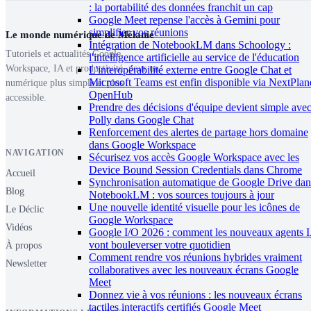
: la portabilité des données franchit un cap
Google Meet repense l'accès à Gemini pour
simplifier vos réunions
Le monde numérique de Mélanie
Intégration de NotebookLM dans Schoology :
Tutoriels et actualités Google
l'intelligence artificielle au service de l'éducation
Workspace, IA et productivité, pour un
L'interopérabilité externe entre Google Chat et
Microsoft Teams est enfin disponible via NextPlan
numérique plus simple et plus
OpenHub
accessible.
Prendre des décisions d'équipe devient simple ave
Polly dans Google Chat
Renforcement des alertes de partage hors domaine
dans Google Workspace
NAVIGATION
Sécurisez vos accès Google Workspace avec les
Device Bound Session Credentials dans Chrome
Accueil
Synchronisation automatique de Google Drive dan
Blog
NotebookLM : vos sources toujours à jour
Une nouvelle identité visuelle pour les icônes de
Le Déclic
Google Workspace
Vidéos
Google I/O 2026 : comment les nouveaux agents 
vont bouleverser votre quotidien
À propos
Comment rendre vos réunions hybrides vraiment
Newsletter
collaboratives avec les nouveaux écrans Google
Meet
Donnez vie à vos réunions : les nouveaux écrans
tactiles interactifs certifiés Google Meet