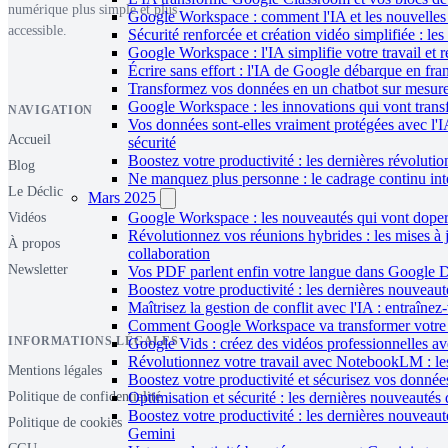
numérique plus simple et plus
Google Workspace : comment l'IA et les nouvelles f
accessible.
Sécurité renforcée et création vidéo simplifiée : 
Google Workspace : l'IA simplifie votre travail et 
Écrire sans effort : l'IA de Google débarque en fr
Transformez vos données en un chatbot sur mesure
Google Workspace : les innovations qui vont transf
NAVIGATION
Vos données sont-elles vraiment protégées avec l'
Accueil
sécurité
Boostez votre productivité : les dernières révolut
Blog
Ne manquez plus personne : le cadrage continu int
Le Déclic
Mars 2025
Google Workspace : les nouveautés qui vont doper 
Vidéos
Révolutionnez vos réunions hybrides : les mises 
À propos
collaboration
Newsletter
Vos PDF parlent enfin votre langue dans Google Dri
Boostez votre productivité : les dernières nouvea
Maîtrisez la gestion de conflit avec l'IA : entraîn
Comment Google Workspace va transformer votre pro
INFORMATIONS LÉGALES
Google Vids : créez des vidéos professionnelles av
Révolutionnez votre travail avec NotebookLM : les 
Mentions légales
Boostez votre productivité et sécurisez vos donné
Optimisation et sécurité : les dernières nouveaut
Politique de confidentialité
Boostez votre productivité : les dernières nouvea
Politique de cookies
Gemini