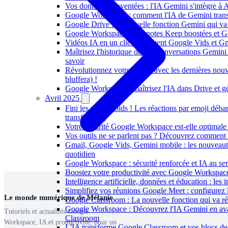
Vos données réinventées : l'IA Gemini s'intègre à 
Google Workspace : comment l'IA de Gemini trans
Google Drive : la nouvelle fonction Gemini qui va 
Google Workspace : vos notes Keep boostées et Ge
Vidéos IA en un clic : comment Google Vids et Gmai
Maîtrisez l'historique de vos conversations Gemin
savoir
Révolutionnez votre travail avec les dernières no
bluffera) !
Google Workspace : maîtrisez l'IA dans Drive et gé
Avril 2025
Fini les mails froids ! Les réactions par emoji déba
transforment
Votre sécurité Google Workspace est-elle optimale ?
Vos outils ne se parlent pas ? Découvrez comment le
Gmail, Google Vids, Gemini mobile : les nouveaut
quotidien
Google Workspace : sécurité renforcée et IA au ser
Boostez votre productivité avec Google Workspace 
Intelligence artificielle, données et éducation : 
Simplifiez vos réunions Google Meet : configurez la
Le monde numérique de Mélanie
Google Classroom : La nouvelle fonction qui va rév
Google Workspace : Découvrez l'IA Gemini en avan
Tutoriels et actualités Google
Classroom
Workspace, IA et productivité, pour un
L'IA transforme Google Classroom et vos blocs de 