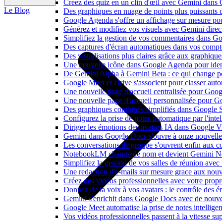
Créez des quiz en un clin d'œil avec Gemini dans
Le Blog
Des graphiques en nuage de points plus puissants
Google Agenda s'offre un affichage sur mesure po
Générez et modifiez vos visuels avec Gemini dir
Simplifiez la gestion de vos commentaires dans Goo
Des captures d'écran automatiques dans vos comp
Des visualisations plus claires grâce aux graphiq
Une nouvelle icône dans Google Agenda pour identi
De Gemini Alpha à Gemini Beta : ce qui change 
Google Meet et Drive s'associent pour classer aut
Une nouvelle page d'accueil centralisée pour Goog
Une nouvelle page d'accueil personnalisée pour 
Des graphiques combinés simplifiés dans Google S
Configurez la prise de notes automatique par l'inte
Diriger les émotions des avatars IA dans Google Vi
Gemini dans Google Docs s'ouvre à onze nouvelle
Les conversations de groupe s'ouvrent enfin aux c
NotebookLM change de nom et devient Gemini N
Simplifiez la gestion de vos salles de réunion ave
Une redaction d'e-mails sur mesure grace aux nouv
Créez des vidéos professionnelles avec votre pro
Donnez de la voix à vos avatars : le contrôle des 
Gemini s'enrichit dans Google Docs avec de nouvel
Google Meet automatise la prise de notes intellige
Vos vidéos professionnelles passent à la vitesse 