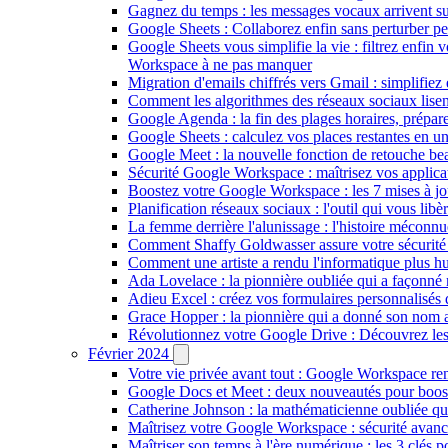
Gagnez du temps : les messages vocaux arrivent s
Google Sheets : Collaborez enfin sans perturber pe
Google Sheets vous simplifie la vie : filtrez enfin 
Workspace à ne pas manquer
Migration d'emails chiffrés vers Gmail : simplifiez
Comment les algorithmes des réseaux sociaux lisen
Google Agenda : la fin des plages horaires, prépa
Google Sheets : calculez vos places restantes en
Google Meet : la nouvelle fonction de retouche bea
Sécurité Google Workspace : maîtrisez vos applicati
Boostez votre Google Workspace : les 7 mises à jou
Planification réseaux sociaux : l'outil qui vous libè
La femme derrière l'alunissage : l'histoire mécon
Comment Shaffy Goldwasser assure votre sécurité 
Comment une artiste a rendu l'informatique plus h
Ada Lovelace : la pionnière oubliée qui a façonn
Adieu Excel : créez vos formulaires personnalisés
Grace Hopper : la pionnière qui a donné son nom a
Révolutionnez votre Google Drive : Découvrez les 
Février 2024
Votre vie privée avant tout : Google Workspace ren
Google Docs et Meet : deux nouveautés pour booste
Catherine Johnson : la mathématicienne oubliée qu
Maîtrisez votre Google Workspace : sécurité avancé
Maîtriser son temps à l'ère numérique : les 3 clés p