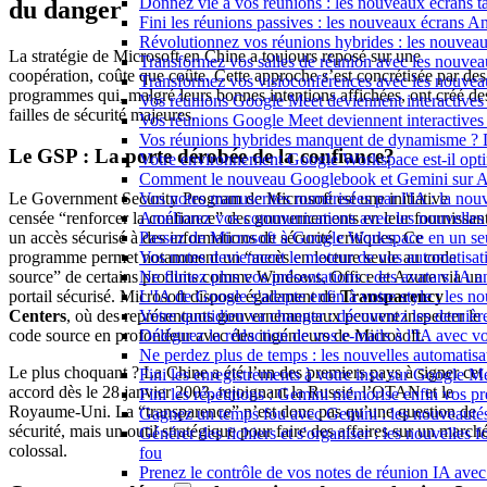
Donnez vie à vos réunions : les nouveaux écrans tac
du danger
Fini les réunions passives : les nouveaux écrans 
Révolutionnez vos réunions hybrides : les nouveau
La stratégie de Microsoft en Chine a toujours reposé sur une
Transformez vos salles de réunion avec les nouveau
coopération, coûte que coûte. Cette approche s’est concrétisée par des
Transformez vos visioconférences avec les nouve
programmes qui, malgré leurs bonnes intentions affichées, ont créé de
Vos réunions Google Meet deviennent interactives 
failles de sécurité majeures.
Vos réunions Google Meet deviennent interactives
Vos réunions hybrides manquent de dynamisme ? 
Le GSP : La porte dérobée de la confiance?
Votre environnement Google Workspace est-il optim
Comment le nouveau Googlebook et Gemini sur Andr
Vos notes manuscrites numérisées par l'IA : la nouv
Le Government Security Program de Microsoft est une initiative
Améliorez vos communications avec les nouvelles
censée “renforcer la confiance” des gouvernements en leur fournissan
Passez de Microsoft à Google Workspace en un seu
un accès sécurisé à des informations de sécurité critiques. Ce
Vos notes deviennent le moteur de vos automati
programme permet notamment un “accès en lecture seule au code
Ne filmez plus vos présentations : des avatars IA
source” de certains produits comme Windows, Office et Azure via un
L'IA de Google s'adapte enfin à votre style : les n
portail sécurisé. Microsoft dispose également de
Transparency
Votre quotidien va changer : découvrez les dernière
Centers
, où des représentants gouvernementaux peuvent inspecter le
Déléguez la rédaction de vos e-mails à l'IA avec vo
code source en profondeur avec des ingénieurs de Microsoft.
Ne perdez plus de temps : les nouvelles automatis
Le plus choquant ? La Chine a été l’un des premiers pays à signer cet
Fini les enregistrements à votre insu sur Google Me
accord dès le 28 janvier 2003, rejoignant la Russie, l’OTAN et le
Fini les répétitions : Gemini mémorise enfin vos pr
Royaume-Uni. La “transparence” n’est donc pas qu’une question de
Gagnez un temps fou avec Gemini : les nouveautés
sécurité, mais un outil stratégique pour faire des affaires sur un march
Générer des fichiers et s'organiser : les nouvelles
colossal.
fou
Prenez le contrôle de vos notes de réunion IA ave