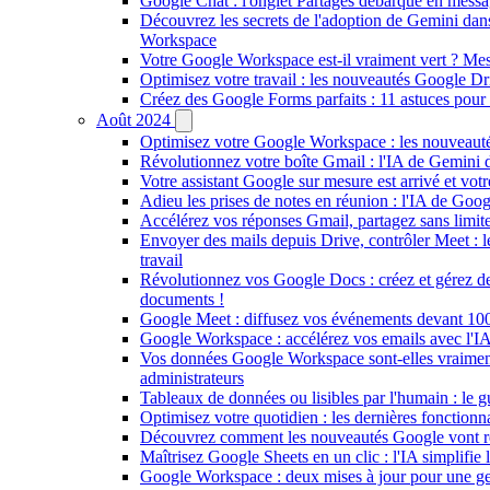
Google Chat : l'onglet Partagés débarque en messag
Découvrez les secrets de l'adoption de Gemini dan
Workspace
Votre Google Workspace est-il vraiment vert ? Me
Optimisez votre travail : les nouveautés Google D
Créez des Google Forms parfaits : 11 astuces pour
Août 2024
Optimisez votre Google Workspace : les nouveautés
Révolutionnez votre boîte Gmail : l'IA de Gemini d
Votre assistant Google sur mesure est arrivé et votr
Adieu les prises de notes en réunion : l'IA de Goo
Accélérez vos réponses Gmail, partagez sans limit
Envoyer des mails depuis Drive, contrôler Meet : 
travail
Révolutionnez vos Google Docs : créez et gérez des
documents !
Google Meet : diffusez vos événements devant 100 
Google Workspace : accélérez vos emails avec l'IA
Vos données Google Workspace sont-elles vraiment à
administrateurs
Tableaux de données ou lisibles par l'humain : le 
Optimisez votre quotidien : les dernières fonction
Découvrez comment les nouveautés Google vont ré
Maîtrisez Google Sheets en un clic : l'IA simplifie 
Google Workspace : deux mises à jour pour une gest