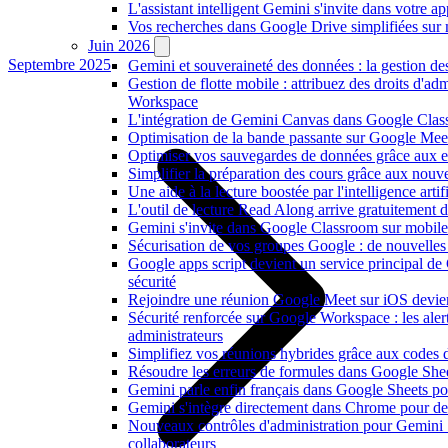
L'assistant intelligent Gemini s'invite dans votre 
Vos recherches dans Google Drive simplifiées sur mob
Juin 2026
Septembre 2025
Gemini et souveraineté des données : la gestion d
Gestion de flotte mobile : attribuez des droits d'ad
Workspace
L'intégration de Gemini Canvas dans Google Class
Optimisation de la bande passante sur Google Meet 
Optimiser vos sauvegardes de données grâce aux 
Simplifier la préparation des cours grâce aux no
Une aide à la lecture boostée par l'intelligence art
L'outil de lecture Read Along arrive gratuitement
Gemini s'invite dans Google Classroom sur mobile et
Sécurisation de vos groupes Google : de nouvelles c
Google apps script devient un service principal d
sécurité
Rejoindre une réunion Google Meet sur iOS devient
Sécurité renforcée sur Google Workspace : les alerte
administrateurs
Simplifiez vos réunions hybrides grâce aux codes 
Résoudre les erreurs de formules dans Google She
Gemini parle enfin français dans Google Sheets pou
Gemini s'intègre directement dans Chrome pour de 
Nouveaux contrôles d'administration pour Gemini : 
collaborateurs