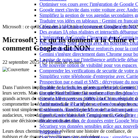
Optimiser vos cours avec l'intégration de Google
Google meet s'invite dans votre voiture avec Andr
Simplifiez la gestion de vos agendas secondaires 
Traduire vos idées en tableaux : Gemini en frança
Créez des vidéos plus longues et simultanées dan
Microsoft : ce qu'ils donnent à la Chine et comment Google a dit NO
Des avatars IA plus réalistes et interactifs débarq
L'intégration de Google Classroom dans Gemini po
Microsoft : ce qu'ils donnent à la Chine et
Personnalisez votre agenda avec les nouvelles cou
comment Google a dit NON
Des contrôles administrateur renforcés pour la con
Gemini s'intègre directement dans Chrome pour boo
La prise de notes par l'intelligence artificielle dé
22 septembre 2025
·
⏱️ 10 min de lecture
Une nouvelle option de visibilité pour vos espace
Comprendre les verifications de securite de votre n
Simplifiez votre téléphonie d'entreprise avec Carr
Prospection par e-mail et SMS : décryptage du no
Dans l’univers impitoyable de la tech, les géants gardent jalousement
Traduire vos réunions en temps réel avec Gemini 3
leurs secrets. Mais une question brûlante fait surface : l’un des plus
Google Vault renforce la gouvernance des données
grands acteurs du secteur a-t-il ouvert ses portes à la Chine, risquant d
Google Meet passe au 1080p pour le matériel de 
compromettre la sécurité mondiale ? La réponse, et ses conséquences,
Automatisez la sécurité de vos données avec les 
sont tout simplement sidérantes. Tandis que Microsoft a fait un pari
Comment la nouvelle fonction de rangement autom
audacieux, voire dangereux, en choisissant l’engagement, Google a
Gmail s'invite dans Ask Gemini sur Google Drive 
pris une décision radicale en disant non.
Sécurisation des flux de données entre Google Wor
Sécurisez vos données sensibles grâce aux nouvelle
Leurs deux chemins opposés révèlent une histoire de confiance, de
Workspace
trahison et de risques géopolitiques sans précédent.
Une boucle pour les gouverner tous : simplifiez 