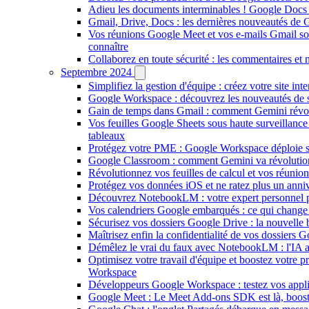
Adieu les documents interminables ! Google Docs e
Gmail, Drive, Docs : les dernières nouveautés de 
Vos réunions Google Meet et vos e-mails Gmail son
connaître
Collaborez en toute sécurité : les commentaires et n
Septembre 2024
Simplifiez la gestion d'équipe : créez votre site in
Google Workspace : découvrez les nouveautés de s
Gain de temps dans Gmail : comment Gemini révol
Vos feuilles Google Sheets sous haute surveillance 
tableaux
Protégez votre PME : Google Workspace déploie son
Google Classroom : comment Gemini va révolutionn
Révolutionnez vos feuilles de calcul et vos réunio
Protégez vos données iOS et ne ratez plus un anni
Découvrez NotebookLM : votre expert personnel po
Vos calendriers Google embarqués : ce qui change 
Sécurisez vos dossiers Google Drive : la nouvelle b
Maîtrisez enfin la confidentialité de vos dossiers G
Démêlez le vrai du faux avec NotebookLM : l'IA au
Optimisez votre travail d'équipe et boostez votre 
Workspace
Développeurs Google Workspace : testez vos applic
Google Meet : Le Meet Add-ons SDK est là, booste