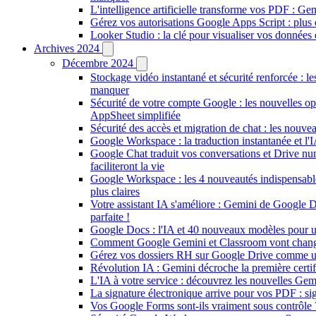
L'intelligence artificielle transforme vos PDF : 
Gérez vos autorisations Google Apps Script : plus 
Looker Studio : la clé pour visualiser vos données 
Archives 2024
Décembre 2024
Stockage vidéo instantané et sécurité renforcée : 
manquer
Sécurité de votre compte Google : les nouvelles op
AppSheet simplifiée
Sécurité des accès et migration de chat : les nouve
Google Workspace : la traduction instantanée et 
Google Chat traduit vos conversations et Drive nu
faciliteront la vie
Google Workspace : les 4 nouveautés indispensables
plus claires
Votre assistant IA s'améliore : Gemini de Google D
parfaite !
Google Docs : l'IA et 40 nouveaux modèles pour u
Comment Google Gemini et Classroom vont changer
Gérez vos dossiers RH sur Google Drive comme un p
Révolution IA : Gemini décroche la première certi
L'IA à votre service : découvrez les nouvelles Gem
La signature électronique arrive pour vos PDF : s
Vos Google Forms sont-ils vraiment sous contrôle ?