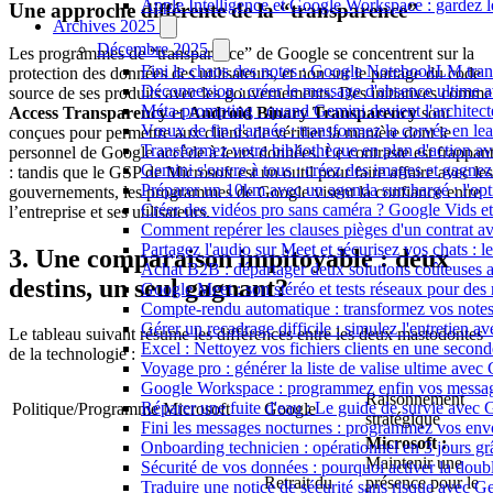
Apple Intelligence et Google Workspace : gardez l
Une approche différente de la “transparence”
Archives 2025
Décembre 2025
Les programmes de “transparence” de Google se concentrent sur la
Fini le chaos des notes : Google NotebookLM trans
protection des données des utilisateurs, et non sur le partage du code
Déconnexion : créer le message d'absence ultime 
source de ses produits avec les gouvernements. Des initiatives comme
Méta-prompting : quand Gemini devient l'architect
Access Transparency
et
Android Binary Transparency
sont
Vœux de fin d'année : transformez la corvée en le
conçues pour permettre aux clients de vérifier la manière dont le
Transformez votre bibliothèque en plan d'action a
personnel de Google accède à leurs données. Le contraste est frappan
Gemini s'ouvre à tous : créez des images et gagnez
: tandis que le GSP de Microsoft est un outil pour faire affaire avec les
Préparer un 10km avec un agenda surchargé : l'op
gouvernements, les programmes de Google visent la confiance entre
Créer des vidéos pro sans caméra ? Google Vids e
l’entreprise et ses utilisateurs.
Comment repérer les clauses pièges d'un contrat a
Partagez l'audio sur Meet et sécurisez vos chats :
3. Une comparaison impitoyable : deux
Achat B2B : départager deux solutions coûteuses
destins, un seul gagnant?
Google Meet : son stéréo et tests réseaux pour des
Compte-rendu automatique : transformez vos notes 
Gérer un recadrage difficile : simulez l'entretien 
Le tableau suivant résume les différences entre les deux mastodontes
Excel : Nettoyez vos fichiers clients en une seco
de la technologie :
Voyage pro : générer la liste de valise ultime avec
Google Workspace : programmez enfin vos message
Raisonnement
Réparer une fuite d'eau : Le guide de survie avec
Politique/Programme
Microsoft
Google
stratégique
Fini les messages nocturnes : programmez vos env
Microsoft :
Onboarding technicien : opérationnel en 3 jours g
Maintenir une
Sécurité de vos données : pourquoi activer la doub
Retrait du
présence pour le
Traduire une notice de sécurité sans risque avec G