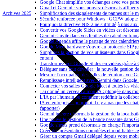
Google Chat simplifie vos échanges avec vos parte
Gmail et Gemini : vous pouvez désormais affiner v
Archives 2025
Simplification des signalements de pannes sur le 
Sécurité renforcée pour Windows : GCPW adopte d
Pourquoi la directive NIS 2 ne suffit déjà plus aux 
Convertir vos Google Slides en vidéos est désorma
Gemini s'invite dans vos feuilles de calcul en fran
Google Agenda affine le partage de vos calendriers 
Google Meet hardware s'ouvre au protocole SIP gr
Simplifiez la gestion de vos utilisateurs dans Go
entrant
Transformez vos Google Slides en vidéos grâce à 
Déléguer sans tout dévoiler : la nouvelle gestion 
Mesurer l'occupation des salles de réunion avec Go
Remplissage intelligent avec Gemini dans Google S
Connecter vos salles Google Meet à toutes les vis
J'ai donné un cerveau à mon IA : plongée dans m
L'IA par l'humain ou comment redéfinir la collaborat
IA en entreprise : pourquoi il n'y a pas que les cha
t'apporter)
Gemini intègre désormais la gestion de la localisat
Une nouvelle gestion de la bande passante dans G
Google sheets prend désormais en charge l'import
Créer des présentations complètes et modifiables 
Gérer un compte Gmail délégué depuis votre mobile