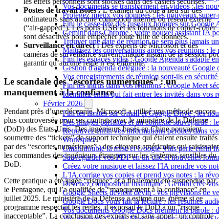
les effets personnels sont stockés dans des casiers sécurisés.
Vos documents se transforment en vidéos : les n
Postes de travail isolés :
L’examen du code a lieu sur des
Protégez mieux vos données : les nouveaux super
ordinateurs sans aucune connexion internet ou réseau externe
Fini le casse-tête des fuseaux horaires sur Google 
(“air-gapped”). Les ports USB et les fonctions de copier-coller
Gemini dans Chrome : votre nouvel assistant IA pour
sont désactivés pour empêcher toute fuite de données.
Trouver une date de réunion ne sera plus jamais un
Surveillance en direct :
Des experts de Microsoft et des
Maîtrisez les conversations après vos réunions : 
caméras de surveillance suivent chaque instant de la session po
Fini les espaces vides : Google Agenda s'adapte en
garantir qu’aucune règle n’est enfreinte.
Gestion d'agenda déléguée : la nouveauté Google qu
Vos enregistrements de réunion sont-ils en sécuri
Le scandale des “escortes numériques” : un
Fini les intrus dans vos réunions : Google Meet sécu
manquement à la confiance
Identifiez enfin qui fait entrer les invités dans vo
Février 2026
Pendant près d’une décennie, Microsoft a utilisé une méthode encore
Fini les limites sur Gmail et Google Drive : les nou
plus controversée pour ses contrats avec le ministère de la Défense
Des images parfaites et un contexte sauvegardé : 
(DoD) des États-Unis. Des ingénieurs basés en Chine pouvaient
Retrouvez enfin vos informations perdues dans vo
soumettre des “tickets” de support technique qui étaient ensuite traités
Workspace
par des “escortes numériques” : des citoyens américains qui saisissaie
Gmail double la mise et Google Vids parle enfin fr
les commandes des ingénieurs étrangers sur les systèmes sensibles du
Sauvegarder vos PDF en un clic et nouvelles form
DoD.
Créez votre musique et laissez l'IA prendre vos n
L'IA corrige vos copies et prend vos notes : la r
Cette pratique a été jugée “risquée” et a finalement été suspendue par
Devenez compositeur instantané : Gemini crée vos
le Pentagone, qui l’a qualifiée de “manquement à la confiance” en
Google Sheets devient devin : vos prévisions de ve
juillet 2025. Le ministère de la Défense a estimé que, même si ce
Google Docs vous fait la lecture : les résumés audi
programme respectait les règles, il exposait le DoD à un “risque
Vos documents Google Docs prennent la parole : d
inacceptable”. La conclusion des experts est sans appel : un contrôle
Vos réunions Google Meet changent : découvrez le