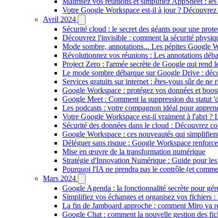
Maîtrisez vos réunions et simplifiez AppSheet : l
Votre Google Workspace est-il à jour ? Découvrez l
Avril 2024
Sécurité cloud : le secret des géants pour une protec
Découvrez l'invisible : comment la sécurité physi
Mode sombre, annotations... Les pépites Google W
Révolutionnez vos réunions : Les annotations déba
Project Zero : l'armée secrète de Google qui rend l
Le mode sombre débarque sur Google Drive : déco
Services gratuits sur internet : êtes-vous sûr de ne 
Google Workspace : protégez vos données et booste
Google Meet : Comment la suppression du statut 'dé
Les podcasts : votre compagnon idéal pour apprendr
Votre Google Workspace est-il vraiment à l'abri ? L
Sécurité des données dans le cloud : Découvrez c
Google Workspace : ces nouveautés qui simplifient l
Déléguer sans risque : Google Workspace renforce 
Mise en œuvre de la transformation numérique
Stratégie d'Innovation Numérique : Guide pour les 
Pourquoi l'IA ne prendra pas le contrôle (et comme
Mars 2024
Google Agenda : la fonctionnalité secrète pour gér
Simplifiez vos échanges et organisez vos fichiers 
La fin de Jamboard approche : comment Miro va ré
Google Chat : comment la nouvelle gestion des fich