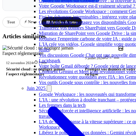
Gagnez du temps sur Google Drive : la nouvelle fon
Votre Google Workspace est-il vraiment sécurisé ? 
Les révolutions Google Workspace : comment Gemin
Fini les échanges interminables : intégrez votre 
⚡ News
Gagnez du temps : partagez vos disponibilités Go
Tout
📖 Articles & tutos
Transférez vos données SharePoint vers Google Drive
Migration de SharePoint vers Google Drive : la si
Articles similaires
Réduisez l'empreinte carbone de votre IA : guide po
L'IA crée vos vidéos, Google simplifie votre quot
juillet
Vos discussions Google Chat ont une nouvelle dimen
⏱️ 17 min
5 juillet 2024
•
Lucidspark
⏱️ 3 min
12 novembre 2024
•
Votre boîte Gmail déborde ? Google vient de lancer 
Sécurité cloud : ne négligez jamais
Protégez vos données et votre
Comment Gemini et Meet vont révolutionner votre 
l'aspect réglementaire
en ligne
Révolutionnez votre quotidien avec l'IA : les Gem
Vos outils Google sous contrôle : les nouvelles fon
Juin 2025
Google Workspace : les nouveautés qui transforment
L'IA : une révolution à double tranchant – protége
Les femmes dans la tech
Sécurité renforcée et intelligence artificielle : l
travail
L'IA de Google passe à la vitesse supérieure : ce
Workspace
Libérez le potentiel de vos données : Gemini révo