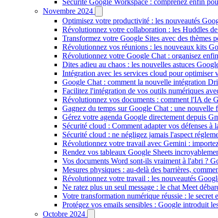
Sécurité Google Workspace : comprenez enfin pour
Novembre 2024
Optimisez votre productivité : les nouveautés Go
Révolutionnez votre collaboration : les Huddles d
Transformez votre Google Sites avec des thèmes pe
Révolutionnez vos réunions : les nouveaux kits G
Révolutionnez votre Google Chat : organisez enfi
Dites adieu au chaos : les nouvelles astuces Googl
Intégration avec les services cloud pour optimiser 
Google Chat : comment la nouvelle intégration Dri
Facilitez l'intégration de vos outils numériques avec
Révolutionnez vos documents : comment l'IA de G
Gagnez du temps sur Google Chat : une nouvelle fa
Gérez votre agenda Google directement depuis Gmai
Sécurité cloud : Comment adapter vos défenses à l
Sécurité cloud : ne négligez jamais l'aspect réglem
Révolutionnez votre travail avec Gemini : import
Rendez vos tableaux Google Sheets incroyablement 
Vos documents Word sont-ils vraiment à l'abri ? Go
Mesures physiques : au-delà des barrières, commen
Révolutionnez votre travail : les nouveautés Googl
Ne ratez plus un seul message : le chat Meet débarq
Votre transformation numérique réussie : le secret e
Protégez vos emails sensibles : Google introduit les
Octobre 2024