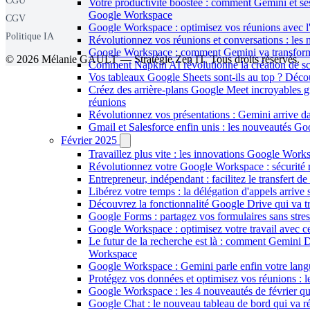
CGU
Votre productivité boostée : comment Gemini et ses
Google Workspace
CGV
Google Workspace : optimisez vos réunions avec l
Politique IA
Révolutionnez vos réunions et conversations : les
Google Workspace : comment Gemini va transforme
© 2026 Mélanie GAULT — Stratégie Zen IT. Tous droits réservés.
Comment Napkin AI révolutionne la création de s
Vos tableaux Google Sheets sont-ils au top ? Décou
Créez des arrière-plans Google Meet incroyables gr
réunions
Révolutionnez vos présentations : Gemini arrive da
Gmail et Salesforce enfin unis : les nouveautés 
Février 2025
Travaillez plus vite : les innovations Google Wor
Révolutionnez votre Google Workspace : sécurité re
Entrepreneur, indépendant : facilitez le transfert 
Libérez votre temps : la délégation d'appels arrive
Découvrez la fonctionnalité Google Drive qui va tr
Google Forms : partagez vos formulaires sans stres
Google Workspace : optimisez votre travail avec c
Le futur de la recherche est là : comment Gemini 
Workspace
Google Workspace : Gemini parle enfin votre lang
Protégez vos données et optimisez vos réunions : 
Google Workspace : les 4 nouveautés de février qui
Google Chat : le nouveau tableau de bord qui va ré