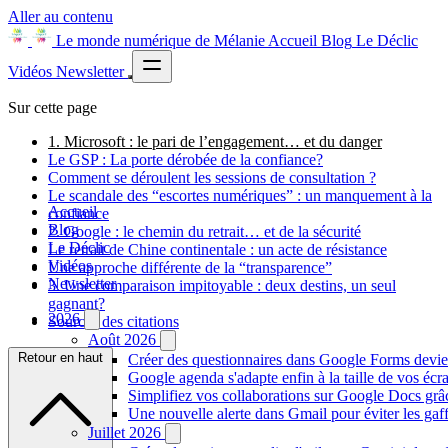
Aller au contenu
Le monde numérique de Mélanie
Accueil
Blog
Le Déclic
Vidéos
Newsletter
Sur cette page
1. Microsoft : le pari de l’engagement… et du danger
Le GSP : La porte dérobée de la confiance?
Comment se déroulent les sessions de consultation ?
Le scandale des “escortes numériques” : un manquement à la
Accueil
confiance
Blog
2. Google : le chemin du retrait… et de la sécurité
Le Déclic
Le retrait de Chine continentale : un acte de résistance
Vidéos
Une approche différente de la “transparence”
Newsletter
3. Une comparaison impitoyable : deux destins, un seul
gagnant?
2026
Sources des citations
Août 2026
Retour en haut
Créer des questionnaires dans Google Forms devie
Google agenda s'adapte enfin à la taille de vos écr
Simplifiez vos collaborations sur Google Docs gr
Une nouvelle alerte dans Gmail pour éviter les ga
Juillet 2026