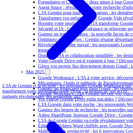
Formulaires et Classroom : deux mises à jour Googl
Agent Space : révolutionnez votre recherche d'info
L'IA Gemini pour tous les éducateurs : les derniè
Transformez vos présentations : Google Vids révol
Boostez votre productivité : l'IA transforme Goog
Sécurité et IA : Google Workspace se réinvente pou
Gagnez un temps précieux : la nouvelle façon de 
Optimisez vos analyses : Gemini résume désormai
Révolutionnez votre travail : les nouveautés Goog
temps précieux
Dopage à l'IA et collaboration simplifiée : les de
Votre Google Drive est-il vraiment à jour ? Décou
Gérez vos projets Jira directement depuis Gmail : l
Mai 2025
Google Workspace : L'IA à votre service, découvre
Mécanismes, Outils et méthode de Pseudonymisatio
L'IA de Gemini et la sécurité : les nouveautés Google Workspace qui
Gagnez un temps précieux dans Gmail : les résumé
transforment votre quotidien
Google Drive : la gestion de vos accès
Google Workspace : l'IA Gemini décode vos vidéos
partagés révolutionnée dès septembre 2025
Vos vidéos Google Drive enfin traçables ? Découvr
L'IA Google dans votre poche : les nouveautés Wor
Gagnez des heures de recherche : les nouvelles s
Adieu SharePoint, bonjour Google Drive : Google si
L'IA de Google Gemini va-t-elle révolutionner votr
Éditer des fichiers Word chiffrés avec Google Docs 
Maîtrisez votre productivité : les 6 innovations 