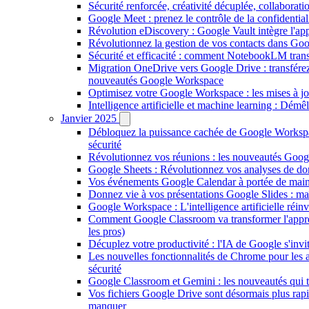
Sécurité renforcée, créativité décuplée, collaborat
Google Meet : prenez le contrôle de la confidential
Révolution eDiscovery : Google Vault intègre l'ap
Révolutionnez la gestion de vos contacts dans Goo
Sécurité et efficacité : comment NotebookLM tra
Migration OneDrive vers Google Drive : transférez 
nouveautés Google Workspace
Optimisez votre Google Workspace : les mises à jo
Intelligence artificielle et machine learning : Démêl
Janvier 2025
Débloquez la puissance cachée de Google Workspace
sécurité
Révolutionnez vos réunions : les nouveautés Googl
Google Sheets : Révolutionnez vos analyses de do
Vos événements Google Calendar à portée de main :
Donnez vie à vos présentations Google Slides : maît
Google Workspace : L'intelligence artificielle réinv
Comment Google Classroom va transformer l'apprent
les pros)
Décuplez votre productivité : l'IA de Google s'inv
Les nouvelles fonctionnalités de Chrome pour les 
sécurité
Google Classroom et Gemini : les nouveautés qui t
Vos fichiers Google Drive sont désormais plus rap
manquer