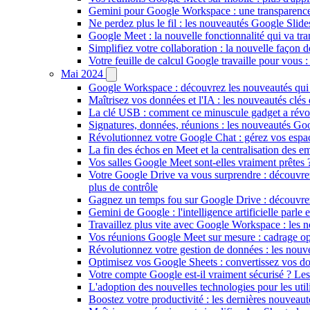
Gemini pour Google Workspace : une transparence i
Ne perdez plus le fil : les nouveautés Google Slide
Google Meet : la nouvelle fonctionnalité qui va tr
Simplifiez votre collaboration : la nouvelle façon 
Votre feuille de calcul Google travaille pour vous :
Mai 2024
Google Workspace : découvrez les nouveautés qui t
Maîtrisez vos données et l'IA : les nouveautés cl
La clé USB : comment ce minuscule gadget a révolu
Signatures, données, réunions : les nouveautés Goo
Révolutionnez votre Google Chat : gérez vos espac
La fin des échos en Meet et la centralisation des 
Vos salles Google Meet sont-elles vraiment prêtes 
Votre Google Drive va vous surprendre : découvrez 
plus de contrôle
Gagnez un temps fou sur Google Drive : découvrez 
Gemini de Google : l'intelligence artificielle parle 
Travaillez plus vite avec Google Workspace : les 
Vos réunions Google Meet sur mesure : cadrage optim
Révolutionnez votre gestion de données : les nouve
Optimisez vos Google Sheets : convertissez vos do
Votre compte Google est-il vraiment sécurisé ? Les
L'adoption des nouvelles technologies pour les util
Boostez votre productivité : les dernières nouvea