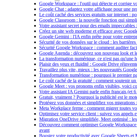
Google Workspace : l'outil qui détecte et corrige vos
Google Chat : adaptez votre affichage pour une pr
Le coût caché des services gratuits sur internet : po
Google Classroom : la nouvelle fonction qui simplif
Votre assistant secret pour des emails impeccables 
Créez un site web moderne et efficace avec Google 
Google Gemini : l'IA enfin prête pour votre entrep
Sécurité de vos données sur le cloud : les barrièr
Sécurité Google Workspace : comment auditer faci
Google Agenda : découvrez son nouveau look et l
La transformation numérique, ce n'est pas qu'une hi
Plaisir des yeux et fluidité : Google Drive réinven
Travaillez plus vite, mieux : les nouveautés Goog
Transformation numérique : pourquoi le premier pas
Le coût caché de la gratuité : comment soutenir un 
Google Meet : vos pronoms enfin visibles, voici co
Votre assistant IA Gemini parle enfin français (et
Gratuit, vraiment ? Pourquoi la publicité est le mot
Protégez vos données et simplifiez vos migration
Meta Workplace ferme : comment migrer toutes vo
Optimisez votre service client : suivez vos appels
Migration OneDrive simplifiée, Meet optimisé : l
Découvrez comment optimiser Google Workspace : l
avant
Boostez votre productivité avec Google Sheets et 