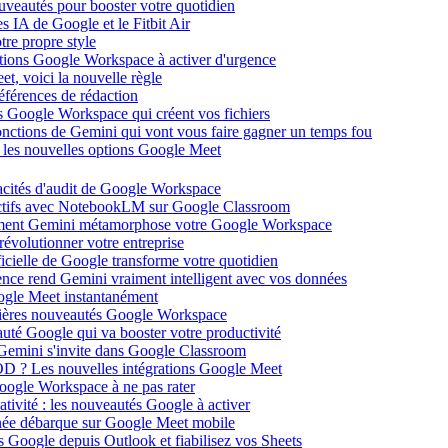
ouveautés pour booster votre quotidien
s IA de Google et le Fitbit Air
tre propre style
ations Google Workspace à activer d'urgence
et, voici la nouvelle règle
éférences de rédaction
 Google Workspace qui créent vos fichiers
 fonctions de Gemini qui vont vous faire gagner un temps fou
c les nouvelles options Google Meet
acités d'audit de Google Workspace
actifs avec NotebookLM sur Google Classroom
comment Gemini métamorphose votre Google Workspace
volutionner votre entreprise
ificielle de Google transforme votre quotidien
gence rend Gemini vraiment intelligent avec vos données
oogle Meet instantanément
rnières nouveautés Google Workspace
uté Google qui va booster votre productivité
 Gemini s'invite dans Google Classroom
YOD ? Les nouvelles intégrations Google Meet
oogle Workspace à ne pas rater
ativité : les nouveautés Google à activer
ntanée débarque sur Google Meet mobile
es Google depuis Outlook et fiabilisez vos Sheets