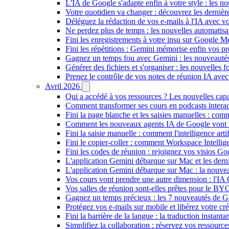
L'IA de Google s'adapte enfin à votre style : les n
Votre quotidien va changer : découvrez les dernière
Déléguez la rédaction de vos e-mails à l'IA avec vo
Ne perdez plus de temps : les nouvelles automatis
Fini les enregistrements à votre insu sur Google Me
Fini les répétitions : Gemini mémorise enfin vos pr
Gagnez un temps fou avec Gemini : les nouveautés
Générer des fichiers et s'organiser : les nouvelles
Prenez le contrôle de vos notes de réunion IA ave
Avril 2026
Qui a accédé à vos ressources ? Les nouvelles cap
Comment transformer ses cours en podcasts inter
Fini la page blanche et les saisies manuelles : 
Comment les nouveaux agents IA de Google vont ré
Fini la saisie manuelle : comment l'intelligence art
Fini le copier-coller : comment Workspace Intelli
Fini les codes de réunion : rejoignez vos visios G
L'application Gemini débarque sur Mac et les de
L'application Gemini débarque sur Mac : la nouvea
Vos cours vont prendre une autre dimension : l'IA
Vos salles de réunion sont-elles prêtes pour le B
Gagnez un temps précieux : les 7 nouveautés de G
Protégez vos e-mails sur mobile et libérez votre cré
Fini la barrière de la langue : la traduction insta
Simplifiez la collaboration : réservez vos ressourc