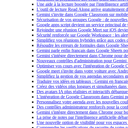
Une aide à la lecture boostée par l'intelligence art
L'outil de lecture Read Along arrive gratuitement
Gemini s'invite dans Google Classroom sur mobile et
Sécurisation de vos groupes Google : de nouvelles c
Google apps script devient un service principal de
Rejoindre une réunion Google Meet sur iOS devient
Sécurité renforcée sur Google Workspace : les alerte
Simplifiez vos réunions hybrides grâce aux codes 
Résoudre les erreurs de formules dans Google She
Gemini parle enfin français dans Google Sheets pou
Gemini s'intègre directement dans Chrome pour de 
Nouveaux contrôles d'administration pour Gemini : 
Optimiser vos cours avec l'intégration de Google
Google meet s'invite dans votre voiture avec Andr
Simplifiez la gestion de vos agendas secondaires 
Traduire vos idées en tableaux : Gemini en frança
Créez des vidéos plus longues et simultanées dan
Des avatars IA plus réalistes et interactifs débarq
L'intégration de Google Classroom dans Gemini po
Personnalisez votre agenda avec les nouvelles cou
Des contrôles administrateur renforcés pour la con
Gemini s'intègre directement dans Chrome pour boo
La prise de notes par l'intelligence artificielle dé
Une nouvelle option de visibilité pour vos espace
Comprendre les verifications de securite de votre n