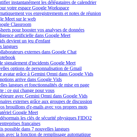
fier instantanément les délégataires de calendrier
pour votre espace Google Workspace
omatiquement vos enregistrements et notes de réunion
le Meet sur le web
Google Classroom
heets pour booster vos analyses de données
lligence artificielle dans Google Meet
ds devient un jeu d'enfant
s langues
ollaborateurs externes dans Google Chat
otebook
c le signalement d'incidents Google Meet
elles options de personnalisation de Gmail
pre avatar grâce à Gemini Omni dans Google Vids
émotions arrive dans Google Vids
les langues et fonctionnalités de mise en page
nte : ce qui change pour vous
supérieure avec Gemini Omni dans Google Vids
naires externes grâce aux groupes de discussion
os brouillons d'e-mails avec vos propres mots
matériel Google Meet
ésormais les clés de sécurité physiques FIDO2
entreprises françaises
is possible dans 7 nouvelles langues
çais avec la fonction de remplissage automatique