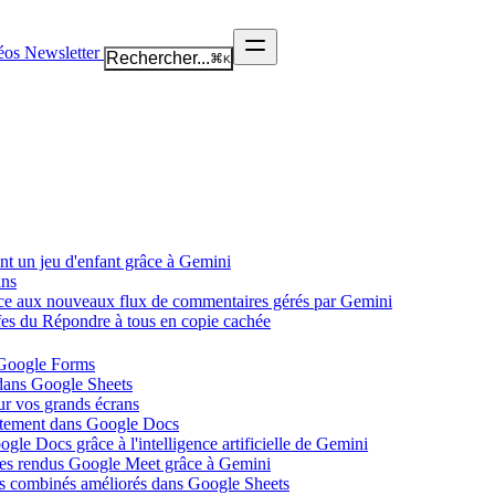
éos
Newsletter
Rechercher...
⌘
K
nt un jeu d'enfant grâce à Gemini
ans
âce aux nouveaux flux de commentaires gérés par Gemini
ffes du Répondre à tous en copie cachée
 Google Forms
 dans Google Sheets
ur vos grands écrans
ectement dans Google Docs
gle Docs grâce à l'intelligence artificielle de Gemini
tes rendus Google Meet grâce à Gemini
ues combinés améliorés dans Google Sheets