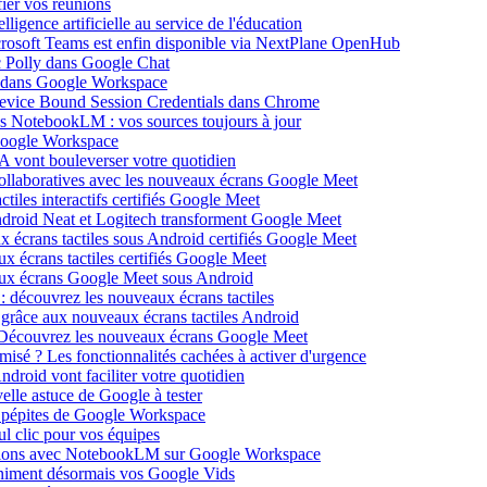
ier vos réunions
igence artificielle au service de l'éducation
icrosoft Teams est enfin disponible via NextPlane OpenHub
c Polly dans Google Chat
e dans Google Workspace
Device Bound Session Credentials dans Chrome
s NotebookLM : vos sources toujours à jour
 Google Workspace
 vont bouleverser votre quotidien
ollaboratives avec les nouveaux écrans Google Meet
tiles interactifs certifiés Google Meet
Android Neat et Logitech transforment Google Meet
x écrans tactiles sous Android certifiés Google Meet
x écrans tactiles certifiés Google Meet
aux écrans Google Meet sous Android
: découvrez les nouveaux écrans tactiles
 grâce aux nouveaux écrans tactiles Android
Découvrez les nouveaux écrans Google Meet
isé ? Les fonctionnalités cachées à activer d'urgence
oid vont faciliter votre quotidien
elle astuce de Google à tester
 pépites de Google Workspace
l clic pour vos équipes
sations avec NotebookLM sur Google Workspace
 animent désormais vos Google Vids