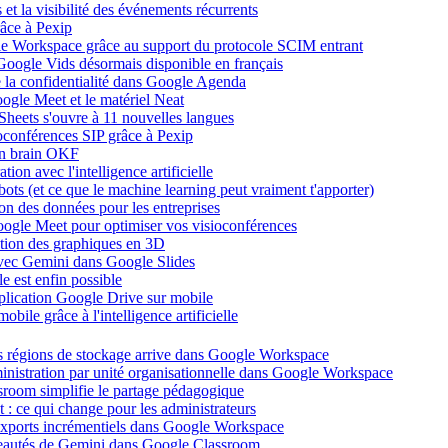
et la visibilité des événements récurrents
âce à Pexip
ogle Workspace grâce au support du protocole SCIM entrant
Google Vids désormais disponible en français
de la confidentialité dans Google Agenda
ogle Meet et le matériel Neat
heets s'ouvre à 11 nouvelles langues
ioconférences SIP grâce à Pexip
on brain OKF
ion avec l'intelligence artificielle
tbots (et ce que le machine learning peut vraiment t'apporter)
ion des données pour les entreprises
oogle Meet pour optimiser vos visioconférences
ation des graphiques en 3D
avec Gemini dans Google Slides
 est enfin possible
application Google Drive sur mobile
ile grâce à l'intelligence artificielle
es régions de stockage arrive dans Google Workspace
dministration par unité organisationnelle dans Google Workspace
room simplifie le partage pédagogique
: ce qui change pour les administrateurs
exports incrémentiels dans Google Workspace
uveautés de Gemini dans Google Classroom