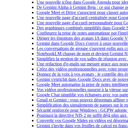
Une nouvelle icône dans Google Agenda pour identi
De Gemini Alpha à Gemini Beta : ce qui change 
Google Meet et Drive s'associent pour classer aut
Une nouvelle page d'accueil centralisée pour Goog
Une nouvelle page d'accueil personnalisée pour 
Des graphiques combinés simplifiés dans Google S
Configurez la prise de notes automatique par l'inte
Diriger les émotions des avatars IA dans Google Vi
Gemini dans Google Docs s'ouvre à onze nouvelle
Les conversations de groupe s'ouvrent enfin aux c
NotebookLM change de nom et devient Gemini N
Simplifiez la gestion de vos salles de réunion ave
Une redaction d'e-mails sur mesure grace aux nouv
Créez des vidéos professionnelles avec votre pro
Donnez de la voix à vos avatars : le contrôle des 
Gemini s'enrichit dans Google Docs avec de nouvel
Google Meet automatise la prise de notes intellige
Vos vidéos professionnelles passent à la vitesse 
Google Chat simplifie vos échanges avec vos parte
Gmail et Gemini : vous pouvez désormais affiner v
Simplification des signalements de pannes sur le 
Sécurité renforcée pour Windows : GCPW adopte d
Pourquoi la directive NIS 2 ne suffit déjà plus aux 
Convertir vos Google Slides en vidéos est désorma
Gemini s'invite dans vos feuilles de calcul en fran