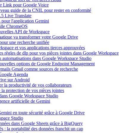
ier Link pour Google Voice
uveau guide de la CNIL pour rester en conformité
.5 Live Translate
 pour l'application Gemini
salle ChromeOS
nouvelles API de Workspace
atique va transformer votre Google Drive
pour une recherche unifiée
kspace et vos applications tierces approuvées
es règles de dlp pour vos pièces jointes dans Google Workspace
vos automatisations dans Google Workspace Studio
 nouvelles options de Google Endpoint Management
emails Gmail comme sources de recherche
s Google Agenda
ive sur Android
r la productivité de vos collaborateurs
a protection de vos pièces jointes
s dans Google Workspace Studio
ence artificielle de Gemini
emini en toute sécurité grâce à Google Drive
space Studio
onnées dans Google Sheets grâce à BigQuery
s : la portabilité des données franchit un cap