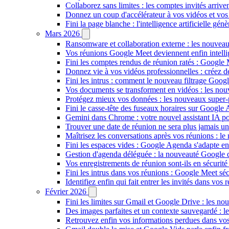
Collaborez sans limites : les comptes invités arriv
Donnez un coup d'accélérateur à vos vidéos et vos
Fini la page blanche : l'intelligence artificielle g
Mars 2026
Ransomware et collaboration externe : les nouvea
Vos réunions Google Meet deviennent enfin intellig
Fini les comptes rendus de réunion ratés : Google
Donnez vie à vos vidéos professionnelles : créez 
Fini les intrus : comment le nouveau filtrage Goog
Vos documents se transforment en vidéos : les n
Protégez mieux vos données : les nouveaux super
Fini le casse-tête des fuseaux horaires sur Google 
Gemini dans Chrome : votre nouvel assistant IA pour
Trouver une date de réunion ne sera plus jamais un
Maîtrisez les conversations après vos réunions : 
Fini les espaces vides : Google Agenda s'adapte en
Gestion d'agenda déléguée : la nouveauté Google qu
Vos enregistrements de réunion sont-ils en sécuri
Fini les intrus dans vos réunions : Google Meet sécu
Identifiez enfin qui fait entrer les invités dans vo
Février 2026
Fini les limites sur Gmail et Google Drive : les nou
Des images parfaites et un contexte sauvegardé : 
Retrouvez enfin vos informations perdues dans vo