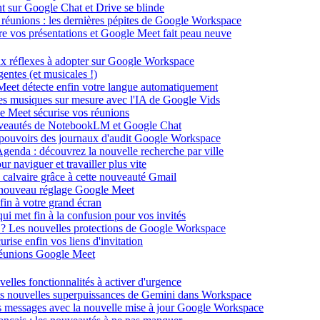
ent sur Google Chat et Drive se blinde
 réunions : les dernières pépites de Google Workspace
énère vos présentations et Google Meet fait peau neuve
ux réflexes à adopter sur Google Workspace
entes (et musicales !)
 Meet détecte enfin votre langue automatiquement
des musiques sur mesure avec l'IA de Google Vids
le Meet sécurise vos réunions
ouveautés de NotebookLM et Google Chat
-pouvoirs des journaux d'audit Google Workspace
Agenda : découvrez la nouvelle recherche par ville
 naviguer et travailler plus vite
 calvaire grâce à cette nouveauté Gmail
le nouveau réglage Google Meet
fin à votre grand écran
i met fin à la confusion pour vos invités
té ? Les nouvelles protections de Google Workspace
rise enfin vos liens d'invitation
s réunions Google Meet
velles fonctionnalités à activer d'urgence
les nouvelles superpuissances de Gemini dans Workspace
s messages avec la nouvelle mise à jour Google Workspace