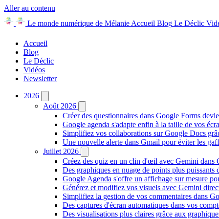
Aller au contenu
Le monde numérique de Mélanie
Accueil
Blog
Le Déclic
Vid
Accueil
Blog
Le Déclic
Vidéos
Newsletter
2026
Août 2026
Créer des questionnaires dans Google Forms devie
Google agenda s'adapte enfin à la taille de vos écr
Simplifiez vos collaborations sur Google Docs gr
Une nouvelle alerte dans Gmail pour éviter les ga
Juillet 2026
Créez des quiz en un clin d'œil avec Gemini dans
Des graphiques en nuage de points plus puissants
Google Agenda s'offre un affichage sur mesure po
Générez et modifiez vos visuels avec Gemini dir
Simplifiez la gestion de vos commentaires dans Goo
Des captures d'écran automatiques dans vos comp
Des visualisations plus claires grâce aux graphiq