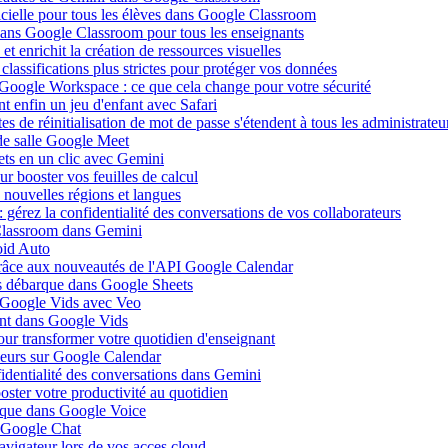
ificielle pour tous les élèves dans Google Classroom
 dans Google Classroom pour tous les enseignants
 enrichit la création de ressources visuelles
lassifications plus strictes pour protéger vos données
 Google Workspace : ce que cela change pour votre sécurité
 enfin un jeu d'enfant avec Safari
s de réinitialisation de mot de passe s'étendent à tous les administrateu
de salle Google Meet
ets en un clic avec Gemini
r booster vos feuilles de calcul
nouvelles régions et langues
gérez la confidentialité des conversations de vos collaborateurs
 Classroom dans Gemini
oid Auto
grâce aux nouveautés de l'API Google Calendar
is débarque dans Google Sheets
s Google Vids avec Veo
uent dans Google Vids
ur transformer votre quotidien d'enseignant
leurs sur Google Calendar
fidentialité des conversations dans Gemini
ster votre productivité au quotidien
barque dans Google Voice
s Google Chat
avigateur lors de vos acces cloud