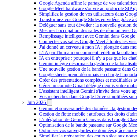
Google Agenda affine le partage de vos calendriers 
Google Meet hardware s'ouvre au protocole SIP gr
Simplifiez la gestion de vos utilisateurs dans Go
Transformez vos Google Slides en vidéos grâce à 
Déléguer sans tout dévoiler : la nouvelle gestion 
Mesurer l'occupation des salles de réunion avec Go
Remplissage intelligent avec Gemini dans Google S
Connecter vos salles Google Meet à toutes les vis
J'ai donné un cerveau à mon IA : plongée dans m
L'IA par l'humain ou comment redéfinir la collaborat
IA en entreprise : pourquoi il n'y a pas que les cha
Gemini intègre désormais la gestion de la localisat
Une nouvelle gestion de la bande passante dans G
Google sheets prend désormais en charge l'import
Créer des présentations complètes et modifiables 
Gérer un compte Gmail délégué depuis votre mobile
L'assistant intelligent Gemini s'invite dans votre 
Vos recherches dans Google Drive simplifiées sur mob
Juin 2026
Gemini et souveraineté des données : la gestion d
Gestion de flotte mobile : attribuez des droits d'a
L'intégration de Gemini Canvas dans Google Class
Optimisation de la bande passante sur Google Meet 
Optimiser vos sauvegardes de données grâce aux 
Simplifier la préparation des cours grâce aux no