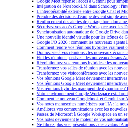
Google Meet repense l'accès à Gemini pour simplif
Intégration de NotebookLM dans Schoology : l'intell
L'interopérabilité externe entre Google Chat et M
Prendre des décisions d'équipe devient simple ave
Renforcement des alertes de partage hors domain
Sécurisez vos accès Google Workspace avec les 
Synchronisation automatique de Google Drive dan
Une nouvelle identité visuelle pour les icônes de
Google I/O 2026 : comment les nouveaux agents IA
Comment rendre vos réunions hybrides vraiment c
Donnez vie à vos réunions : les nouveaux écrans tac
Fini les réunions passives : les nouveaux écrans 
Révolutionnez vos réunions hybrides : les nouveau
Transformez vos salles de réunion avec les nouveau
Transformez vos visioconférences avec les nouve
Vos réunions Google Meet deviennent interactives 
Vos réunions Google Meet deviennent interactives
Vos réunions hybrides manquent de dynamisme ? 
Votre environnement Google Workspace est-il optim
Comment le nouveau Googlebook et Gemini sur Andr
Vos notes manuscrites numérisées par l'IA : la nouv
Améliorez vos communications avec les nouvelles
Passez de Microsoft à Google Workspace en un seu
Vos notes deviennent le moteur de vos automati
Ne filmez plus vos présentations : des avatars IA