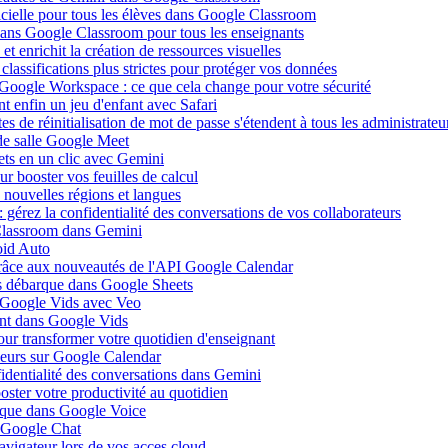
ificielle pour tous les élèves dans Google Classroom
 dans Google Classroom pour tous les enseignants
 enrichit la création de ressources visuelles
lassifications plus strictes pour protéger vos données
 Google Workspace : ce que cela change pour votre sécurité
 enfin un jeu d'enfant avec Safari
s de réinitialisation de mot de passe s'étendent à tous les administrateu
de salle Google Meet
ets en un clic avec Gemini
r booster vos feuilles de calcul
nouvelles régions et langues
gérez la confidentialité des conversations de vos collaborateurs
 Classroom dans Gemini
oid Auto
grâce aux nouveautés de l'API Google Calendar
is débarque dans Google Sheets
s Google Vids avec Veo
uent dans Google Vids
ur transformer votre quotidien d'enseignant
leurs sur Google Calendar
fidentialité des conversations dans Gemini
ster votre productivité au quotidien
barque dans Google Voice
s Google Chat
avigateur lors de vos acces cloud