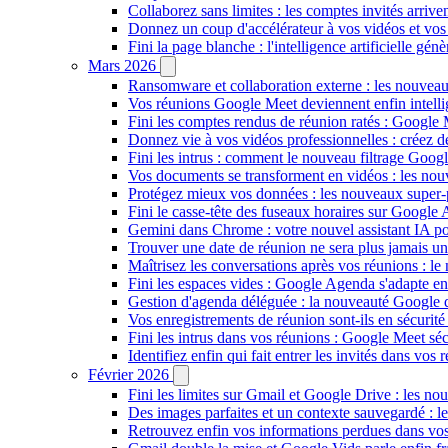
Collaborez sans limites : les comptes invités arriv
Donnez un coup d'accélérateur à vos vidéos et vos
Fini la page blanche : l'intelligence artificielle g
Mars 2026
Ransomware et collaboration externe : les nouvea
Vos réunions Google Meet deviennent enfin intellig
Fini les comptes rendus de réunion ratés : Google
Donnez vie à vos vidéos professionnelles : créez 
Fini les intrus : comment le nouveau filtrage Goog
Vos documents se transforment en vidéos : les n
Protégez mieux vos données : les nouveaux super
Fini le casse-tête des fuseaux horaires sur Google 
Gemini dans Chrome : votre nouvel assistant IA pour
Trouver une date de réunion ne sera plus jamais un
Maîtrisez les conversations après vos réunions : 
Fini les espaces vides : Google Agenda s'adapte en
Gestion d'agenda déléguée : la nouveauté Google qu
Vos enregistrements de réunion sont-ils en sécuri
Fini les intrus dans vos réunions : Google Meet sécu
Identifiez enfin qui fait entrer les invités dans vo
Février 2026
Fini les limites sur Gmail et Google Drive : les nou
Des images parfaites et un contexte sauvegardé : 
Retrouvez enfin vos informations perdues dans vo