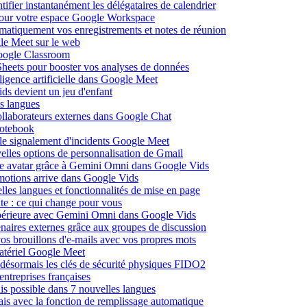
fier instantanément les délégataires de calendrier
pour votre espace Google Workspace
omatiquement vos enregistrements et notes de réunion
le Meet sur le web
Google Classroom
heets pour booster vos analyses de données
lligence artificielle dans Google Meet
ds devient un jeu d'enfant
s langues
ollaborateurs externes dans Google Chat
otebook
c le signalement d'incidents Google Meet
elles options de personnalisation de Gmail
pre avatar grâce à Gemini Omni dans Google Vids
émotions arrive dans Google Vids
les langues et fonctionnalités de mise en page
nte : ce qui change pour vous
supérieure avec Gemini Omni dans Google Vids
naires externes grâce aux groupes de discussion
os brouillons d'e-mails avec vos propres mots
matériel Google Meet
ésormais les clés de sécurité physiques FIDO2
entreprises françaises
is possible dans 7 nouvelles langues
çais avec la fonction de remplissage automatique