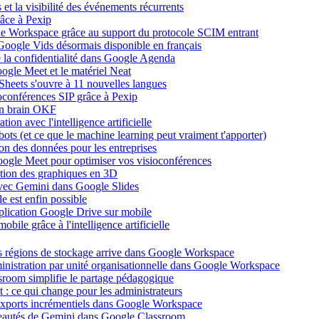
et la visibilité des événements récurrents
âce à Pexip
ogle Workspace grâce au support du protocole SCIM entrant
Google Vids désormais disponible en français
de la confidentialité dans Google Agenda
ogle Meet et le matériel Neat
heets s'ouvre à 11 nouvelles langues
ioconférences SIP grâce à Pexip
on brain OKF
ion avec l'intelligence artificielle
tbots (et ce que le machine learning peut vraiment t'apporter)
ion des données pour les entreprises
oogle Meet pour optimiser vos visioconférences
ation des graphiques en 3D
avec Gemini dans Google Slides
 est enfin possible
application Google Drive sur mobile
ile grâce à l'intelligence artificielle
es régions de stockage arrive dans Google Workspace
dministration par unité organisationnelle dans Google Workspace
room simplifie le partage pédagogique
: ce qui change pour les administrateurs
exports incrémentiels dans Google Workspace
uveautés de Gemini dans Google Classroom