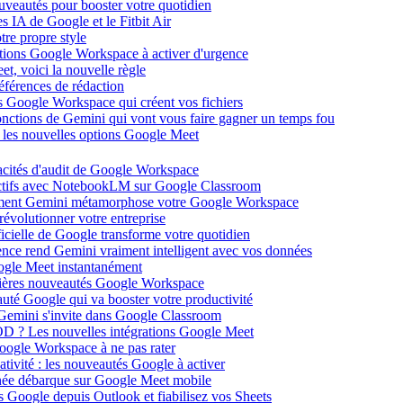
ouveautés pour booster votre quotidien
s IA de Google et le Fitbit Air
tre propre style
ations Google Workspace à activer d'urgence
et, voici la nouvelle règle
éférences de rédaction
 Google Workspace qui créent vos fichiers
 fonctions de Gemini qui vont vous faire gagner un temps fou
c les nouvelles options Google Meet
acités d'audit de Google Workspace
actifs avec NotebookLM sur Google Classroom
comment Gemini métamorphose votre Google Workspace
volutionner votre entreprise
ificielle de Google transforme votre quotidien
gence rend Gemini vraiment intelligent avec vos données
oogle Meet instantanément
rnières nouveautés Google Workspace
uté Google qui va booster votre productivité
 Gemini s'invite dans Google Classroom
YOD ? Les nouvelles intégrations Google Meet
oogle Workspace à ne pas rater
ativité : les nouveautés Google à activer
ntanée débarque sur Google Meet mobile
es Google depuis Outlook et fiabilisez vos Sheets