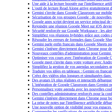
Une aide à la lecture boostée par l'intelligence art
L'outil de lecture Read Along arrive gratuitement
Gemini s'invite dans Google Classroom sur mobile et
Sécurisation de vos groupes Google : de nouvelles c
Google apps script devient un service principal de
Rejoindre une réunion Google Meet sur iOS devient
Sécurité renforcée sur Google Workspace : les alerte
Simplifiez vos réunions hybrides grâce aux codes 
Résoudre les erreurs de formules dans Google She
Gemini parle enfin français dans Google Sheets pou
Gemini s'intègre directement dans Chrome pour de 
Nouveaux contrôles d'administration pour Gemini : 
Optimiser vos cours avec l'intégration de Google
Google meet s'invite dans votre voiture avec Andr
Simplifiez la gestion de vos agendas secondaires 
Traduire vos idées en tableaux : Gemini en frança
Créez des vidéos plus longues et simultanées dan
Des avatars IA plus réalistes et interactifs débarq
L'intégration de Google Classroom dans Gemini po
Personnalisez votre agenda avec les nouvelles cou
Des contrôles administrateur renforcés pour la con
Gemini s'intègre directement dans Chrome pour boo
La prise de notes par l'intelligence artificielle dé
Une nouvelle option de visibilité pour vos espace
Comprendre les verifications de securite de votre n