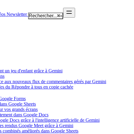
éos
Newsletter
Rechercher...
⌘
K
nt un jeu d'enfant grâce à Gemini
ans
âce aux nouveaux flux de commentaires gérés par Gemini
ffes du Répondre à tous en copie cachée
 Google Forms
 dans Google Sheets
ur vos grands écrans
ectement dans Google Docs
gle Docs grâce à l'intelligence artificielle de Gemini
tes rendus Google Meet grâce à Gemini
ues combinés améliorés dans Google Sheets