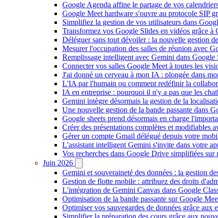
Google Agenda affine le partage de vos calendriers 
Google Meet hardware s'ouvre au protocole SIP gr
Simplifiez la gestion de vos utilisateurs dans Go
Transformez vos Google Slides en vidéos grâce à 
Déléguer sans tout dévoiler : la nouvelle gestion 
Mesurer l'occupation des salles de réunion avec Go
Remplissage intelligent avec Gemini dans Google S
Connecter vos salles Google Meet à toutes les vis
J'ai donné un cerveau à mon IA : plongée dans m
L'IA par l'humain ou comment redéfinir la collaborat
IA en entreprise : pourquoi il n'y a pas que les cha
Gemini intègre désormais la gestion de la localisat
Une nouvelle gestion de la bande passante dans G
Google sheets prend désormais en charge l'import
Créer des présentations complètes et modifiables 
Gérer un compte Gmail délégué depuis votre mobile
L'assistant intelligent Gemini s'invite dans votre 
Vos recherches dans Google Drive simplifiées sur mob
Juin 2026
Gemini et souveraineté des données : la gestion d
Gestion de flotte mobile : attribuez des droits d'a
L'intégration de Gemini Canvas dans Google Class
Optimisation de la bande passante sur Google Meet 
Optimiser vos sauvegardes de données grâce aux 
Simplifier la préparation des cours grâce aux no