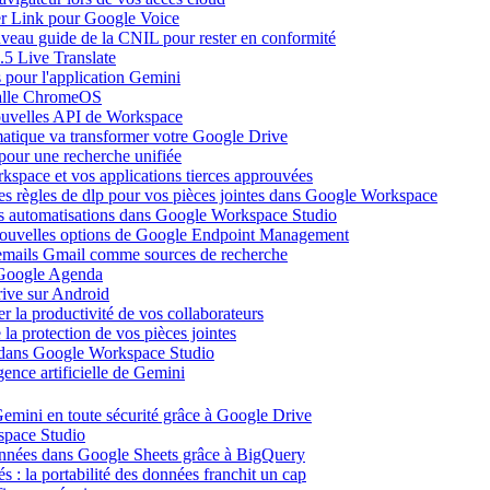
ier Link pour Google Voice
uveau guide de la CNIL pour rester en conformité
.5 Live Translate
 pour l'application Gemini
salle ChromeOS
nouvelles API de Workspace
atique va transformer votre Google Drive
pour une recherche unifiée
kspace et vos applications tierces approuvées
es règles de dlp pour vos pièces jointes dans Google Workspace
vos automatisations dans Google Workspace Studio
 nouvelles options de Google Endpoint Management
emails Gmail comme sources de recherche
s Google Agenda
ive sur Android
r la productivité de vos collaborateurs
a protection de vos pièces jointes
s dans Google Workspace Studio
ence artificielle de Gemini
emini en toute sécurité grâce à Google Drive
space Studio
onnées dans Google Sheets grâce à BigQuery
s : la portabilité des données franchit un cap