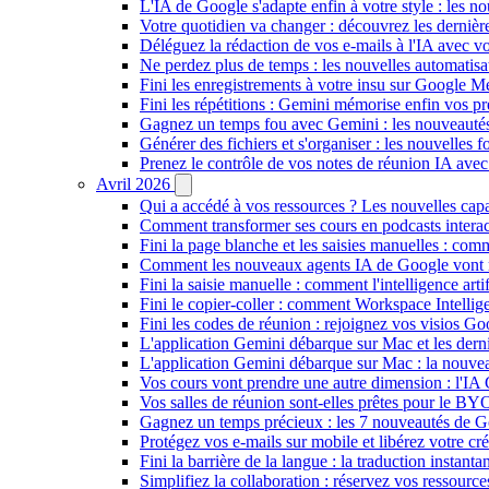
L'IA de Google s'adapte enfin à votre style : les n
Votre quotidien va changer : découvrez les dernière
Déléguez la rédaction de vos e-mails à l'IA avec vo
Ne perdez plus de temps : les nouvelles automatis
Fini les enregistrements à votre insu sur Google Me
Fini les répétitions : Gemini mémorise enfin vos pr
Gagnez un temps fou avec Gemini : les nouveautés
Générer des fichiers et s'organiser : les nouvelles
Prenez le contrôle de vos notes de réunion IA ave
Avril 2026
Qui a accédé à vos ressources ? Les nouvelles cap
Comment transformer ses cours en podcasts inter
Fini la page blanche et les saisies manuelles : 
Comment les nouveaux agents IA de Google vont ré
Fini la saisie manuelle : comment l'intelligence art
Fini le copier-coller : comment Workspace Intelli
Fini les codes de réunion : rejoignez vos visios G
L'application Gemini débarque sur Mac et les de
L'application Gemini débarque sur Mac : la nouvea
Vos cours vont prendre une autre dimension : l'IA
Vos salles de réunion sont-elles prêtes pour le B
Gagnez un temps précieux : les 7 nouveautés de G
Protégez vos e-mails sur mobile et libérez votre cré
Fini la barrière de la langue : la traduction insta
Simplifiez la collaboration : réservez vos ressourc