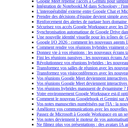
Google Meet repense l'accès à Gemini pour simplif
Intégration de NotebookLM dans Schoology : l'intell
L'interopérabilité externe entre Google Chat et M
Prendre des décisions d'équipe devient simple ave
Renforcement des alertes de partage hors domain
Sécurisez vos accès Google Workspace avec les 
Synchronisation automatique de Google Drive dan
Une nouvelle identité visuelle pour les icônes de
Google I/O 2026 : comment les nouveaux agents IA
Comment rendre vos réunions hybrides vraiment c
Donnez vie à vos réunions : les nouveaux écrans tac
Fini les réunions passives : les nouveaux écrans 
Révolutionnez vos réunions hybrides : les nouveau
Transformez vos salles de réunion avec les nouveau
Transformez vos visioconférences avec les nouve
Vos réunions Google Meet deviennent interactives 
Vos réunions Google Meet deviennent interactives
Vos réunions hybrides manquent de dynamisme ? 
Votre environnement Google Workspace est-il optim
Comment le nouveau Googlebook et Gemini sur Andr
Vos notes manuscrites numérisées par l'IA : la nouv
Améliorez vos communications avec les nouvelles
Passez de Microsoft à Google Workspace en un seu
Vos notes deviennent le moteur de vos automati
Ne filmez plus vos présentations : des avatars IA