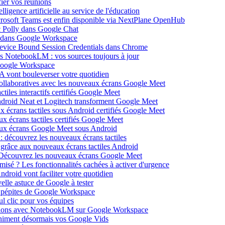
ier vos réunions
igence artificielle au service de l'éducation
icrosoft Teams est enfin disponible via NextPlane OpenHub
c Polly dans Google Chat
e dans Google Workspace
Device Bound Session Credentials dans Chrome
s NotebookLM : vos sources toujours à jour
 Google Workspace
 vont bouleverser votre quotidien
ollaboratives avec les nouveaux écrans Google Meet
tiles interactifs certifiés Google Meet
Android Neat et Logitech transforment Google Meet
x écrans tactiles sous Android certifiés Google Meet
x écrans tactiles certifiés Google Meet
aux écrans Google Meet sous Android
: découvrez les nouveaux écrans tactiles
 grâce aux nouveaux écrans tactiles Android
Découvrez les nouveaux écrans Google Meet
isé ? Les fonctionnalités cachées à activer d'urgence
oid vont faciliter votre quotidien
elle astuce de Google à tester
 pépites de Google Workspace
l clic pour vos équipes
sations avec NotebookLM sur Google Workspace
 animent désormais vos Google Vids