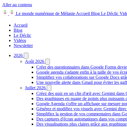
Aller au contenu
Le monde numérique de Mélanie
Accueil
Blog
Le Déclic
Vid
Accueil
Blog
Le Déclic
Vidéos
Newsletter
2026
Août 2026
Créer des questionnaires dans Google Forms devie
Google agenda s'adapte enfin à la taille de vos écr
Simplifiez vos collaborations sur Google Docs gr
Une nouvelle alerte dans Gmail pour éviter les ga
Juillet 2026
Créez des quiz en un clin d'œil avec Gemini dans
Des graphiques en nuage de points plus puissants
Google Agenda s'offre un affichage sur mesure po
Générez et modifiez vos visuels avec Gemini dir
Simplifiez la gestion de vos commentaires dans Goo
Des captures d'écran automatiques dans vos comp
Des visualisations plus claires grâce aux graphiq