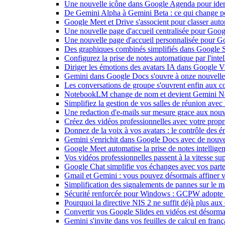
Une nouvelle icône dans Google Agenda pour identi
De Gemini Alpha à Gemini Beta : ce qui change 
Google Meet et Drive s'associent pour classer aut
Une nouvelle page d'accueil centralisée pour Goog
Une nouvelle page d'accueil personnalisée pour 
Des graphiques combinés simplifiés dans Google S
Configurez la prise de notes automatique par l'inte
Diriger les émotions des avatars IA dans Google Vi
Gemini dans Google Docs s'ouvre à onze nouvelle
Les conversations de groupe s'ouvrent enfin aux c
NotebookLM change de nom et devient Gemini N
Simplifiez la gestion de vos salles de réunion ave
Une redaction d'e-mails sur mesure grace aux nouv
Créez des vidéos professionnelles avec votre pro
Donnez de la voix à vos avatars : le contrôle des 
Gemini s'enrichit dans Google Docs avec de nouvel
Google Meet automatise la prise de notes intellige
Vos vidéos professionnelles passent à la vitesse 
Google Chat simplifie vos échanges avec vos parte
Gmail et Gemini : vous pouvez désormais affiner v
Simplification des signalements de pannes sur le 
Sécurité renforcée pour Windows : GCPW adopte d
Pourquoi la directive NIS 2 ne suffit déjà plus aux 
Convertir vos Google Slides en vidéos est désorma
Gemini s'invite dans vos feuilles de calcul en fran