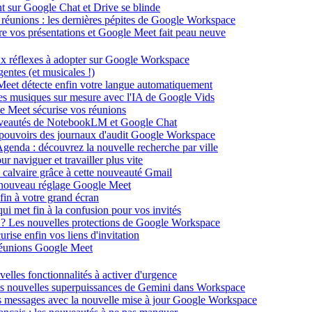
ent sur Google Chat et Drive se blinde
 réunions : les dernières pépites de Google Workspace
énère vos présentations et Google Meet fait peau neuve
ux réflexes à adopter sur Google Workspace
entes (et musicales !)
 Meet détecte enfin votre langue automatiquement
des musiques sur mesure avec l'IA de Google Vids
le Meet sécurise vos réunions
ouveautés de NotebookLM et Google Chat
-pouvoirs des journaux d'audit Google Workspace
Agenda : découvrez la nouvelle recherche par ville
 naviguer et travailler plus vite
 calvaire grâce à cette nouveauté Gmail
le nouveau réglage Google Meet
fin à votre grand écran
i met fin à la confusion pour vos invités
té ? Les nouvelles protections de Google Workspace
rise enfin vos liens d'invitation
s réunions Google Meet
velles fonctionnalités à activer d'urgence
les nouvelles superpuissances de Gemini dans Workspace
s messages avec la nouvelle mise à jour Google Workspace