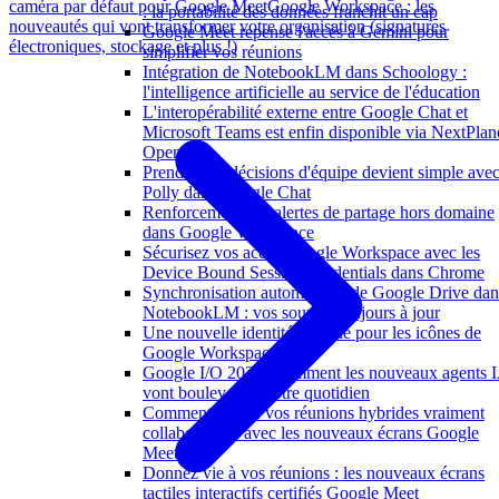
caméra par défaut pour Google Meet
Google Workspace : les
: la portabilité des données franchit un cap
nouveautés qui vont transformer votre organisation (signatures
Google Meet repense l'accès à Gemini pour
électroniques, stockage et plus !)
simplifier vos réunions
Intégration de NotebookLM dans Schoology :
l'intelligence artificielle au service de l'éducation
L'interopérabilité externe entre Google Chat et
Microsoft Teams est enfin disponible via NextPlan
OpenHub
Prendre des décisions d'équipe devient simple ave
Polly dans Google Chat
Renforcement des alertes de partage hors domaine
dans Google Workspace
Sécurisez vos accès Google Workspace avec les
Device Bound Session Credentials dans Chrome
Synchronisation automatique de Google Drive dan
NotebookLM : vos sources toujours à jour
Une nouvelle identité visuelle pour les icônes de
Google Workspace
Google I/O 2026 : comment les nouveaux agents 
vont bouleverser votre quotidien
Comment rendre vos réunions hybrides vraiment
collaboratives avec les nouveaux écrans Google
Meet
Donnez vie à vos réunions : les nouveaux écrans
tactiles interactifs certifiés Google Meet