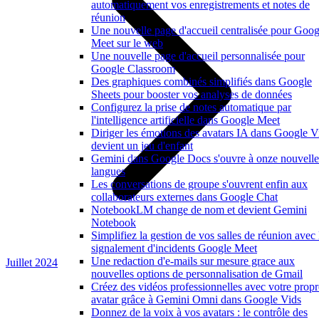
automatiquement vos enregistrements et notes de
réunion
Une nouvelle page d'accueil centralisée pour Goog
Meet sur le web
Une nouvelle page d'accueil personnalisée pour
Google Classroom
Des graphiques combinés simplifiés dans Google
Sheets pour booster vos analyses de données
Configurez la prise de notes automatique par
l'intelligence artificielle dans Google Meet
Diriger les émotions des avatars IA dans Google V
devient un jeu d'enfant
Gemini dans Google Docs s'ouvre à onze nouvelle
langues
Les conversations de groupe s'ouvrent enfin aux
collaborateurs externes dans Google Chat
NotebookLM change de nom et devient Gemini
Notebook
Simplifiez la gestion de vos salles de réunion avec 
signalement d'incidents Google Meet
Une redaction d'e-mails sur mesure grace aux
Juillet 2024
nouvelles options de personnalisation de Gmail
Créez des vidéos professionnelles avec votre propr
avatar grâce à Gemini Omni dans Google Vids
Donnez de la voix à vos avatars : le contrôle des