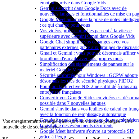
émotions arrive dans Google Vids
Gemini s'enrichit dans Google Docs avec de
nouvelles langues et fonctionnalités de mise en pa
Google Meet automatise la prise de notes intelligen
: ce qui change pour vous
Vos vidéos professionnelles passent à la vitesse
supérieure avec Gemini Omni dans Google Vids
Google Chat simplifie vos échanges avec vos
partenaires externes grâce aux groupes de discussi
Gmail et Gemini : vous pouvez désormais affiner 
brouillons d'e-mails avec vos propres mots
Simplification des signalements de pannes sur le
matériel Google Meet
Sécurité renforcée pour Windows : GCPW adopte
désormais les clés de sécurité physiques FIDO2
Pourquoi la directive NIS 2 ne suffit déjà plus aux
entreprises françaises
Convertir vos Google Slides en vidéos est désorma
possible dans 7 nouvelles langues
Gemini s'invite dans vos feuilles de calcul en franç
avec la fonction de remplissage automatique
Google Agenda affine le partage de vos calendriers
Vos enregistrements Google Meet sont-ils vraiment protégés ? Une
la visibilité des événements récurrents
nouvelle clé de sécurité arrive
Google Meet hardware s'ouvre au protocole SIP
grâce à Pexip