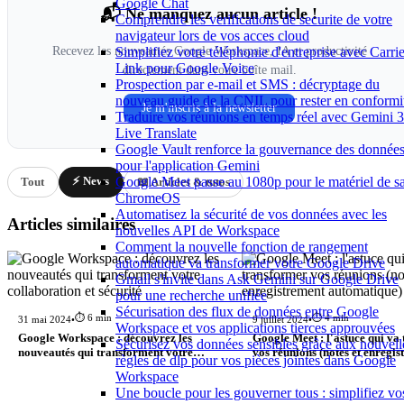
Google Chat
📬 Ne manquez aucun article !
Comprendre les verifications de securite de votre
navigateur lors de vos acces cloud
Simplifiez votre téléphonie d'entreprise avec Carrie
Recevez les nouveautés Google Workspace, IA et productivité
Link pour Google Voice
directement dans votre boîte mail.
Prospection par e-mail et SMS : décryptage du
nouveau guide de la CNIL pour rester en conformi
Je m'inscris à la newsletter
Traduire vos réunions en temps réel avec Gemini 3
Live Translate
Google Vault renforce la gouvernance des donnée
pour l'application Gemini
Google Meet passe au 1080p pour le matériel de sa
⚡ News
Tout
📖 Articles & tutos
ChromeOS
Automatisez la sécurité de vos données avec les
Articles similaires
nouvelles API de Workspace
Comment la nouvelle fonction de rangement
automatique va transformer votre Google Drive
Gmail s'invite dans Ask Gemini sur Google Drive
pour une recherche unifiée
Sécurisation des flux de données entre Google
⏱️ 6 min
⏱️ 4 min
31 mai 2024
•
9 juillet 2024
•
Workspace et vos applications tierces approuvées
Google Workspace : découvrez les
Google Meet : l'astuce qui va
Sécurisez vos données sensibles grâce aux nouvell
nouveautés qui transforment votre
vos réunions (notes et enregi
règles de dlp pour vos pièces jointes dans Google
collaboration et sécurité
automatique)
Workspace
Une boucle pour les gouverner tous : simplifiez vo