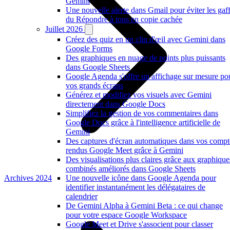
Gemini
Une nouvelle alerte dans Gmail pour éviter les gaf
du Répondre à tous en copie cachée
Juillet 2026
Créez des quiz en un clin d'œil avec Gemini dans
Google Forms
Des graphiques en nuage de points plus puissants
dans Google Sheets
Google Agenda s'offre un affichage sur mesure po
vos grands écrans
Générez et modifiez vos visuels avec Gemini
directement dans Google Docs
Simplifiez la gestion de vos commentaires dans
Google Docs grâce à l'intelligence artificielle de
Gemini
Des captures d'écran automatiques dans vos compt
rendus Google Meet grâce à Gemini
Des visualisations plus claires grâce aux graphique
combinés améliorés dans Google Sheets
Archives 2024
Une nouvelle icône dans Google Agenda pour
identifier instantanément les délégataires de
calendrier
De Gemini Alpha à Gemini Beta : ce qui change
pour votre espace Google Workspace
Google Meet et Drive s'associent pour classer