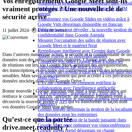
Vos enregistrements Google Meet sont-ils
Simplifiez la gestion de vos utilisateurs dans Goog
vraiment protégés ? Une nouvelle clé de
Workspace grâce au support du protocole SCIM
entrant
sécurité arrive
Transformez vos Google Slides en vidéos grâce à
Google Vids désormais disponible en français
Déléguer sans tout dévoiler : la nouvelle gestion de
11 juillet 2024
·
⏱️ 4 min de lecture
confidentialité dans Google Agenda
Mesurer l'occupation des salles de réunion avec
Google Meet et le matériel Neat
Remplissage intelligent avec Gemini dans Google
Dans l’univers numérique actuel, la sécurité et la confidentialité de no
Sheets s'ouvre à 11 nouvelles langues
données sont des préoccupations majeures. Chaque jour, des millions
Connecter vos salles Google Meet à toutes les
de réunions ont lieu via Google Meet, générant des enregistrements,
visioconférences SIP grâce à Pexip
des transcriptions et des notes qui contiennent souvent des informatio
J'ai donné un cerveau à mon IA : plongée dans mo
sensibles. Mais savez-vous vraiment qui peut accéder à ces précieuses
brain OKF
données stockées dans votre Google Drive ?
L'IA par l'humain ou comment redéfinir la
collaboration avec l'intelligence artificielle
Bonne nouvelle ! Google introduit une mise à jour significative qui
IA en entreprise : pourquoi il n'y a pas que les
renforce le contrôle sur ces “artefacts” de réunion. Préparez-vous à
chatbots (et ce que le machine learning peut vraim
découvrir la nouvelle portée d’
API
qui va transformer la façon dont
t'apporter)
vos données Google Meet sont gérées.
Gemini intègre désormais la gestion de la localisat
des données pour les entreprises
Qu’est-ce que la portée
Une nouvelle gestion de la bande passante dans
Google Meet pour optimiser vos visioconférences
drive.meet.readonly ?
Google sheets prend désormais en charge