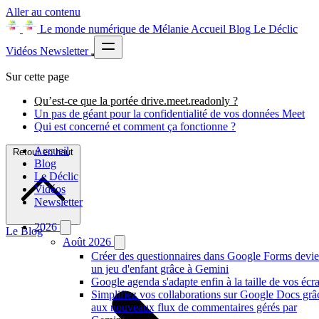
Aller au contenu
Le monde numérique de Mélanie
Accueil
Blog
Le Déclic
Vidéos
Newsletter
Sur cette page
Qu’est-ce que la portée drive.meet.readonly ?
Un pas de géant pour la confidentialité de vos données Meet
Qui est concerné et comment ça fonctionne ?
Accueil
Retour en haut
Blog
Le Déclic
Vidéos
Newsletter
2026
Le Blog
Août 2026
Créer des questionnaires dans Google Forms devie
un jeu d'enfant grâce à Gemini
Google agenda s'adapte enfin à la taille de vos écr
Simplifiez vos collaborations sur Google Docs grâ
aux nouveaux flux de commentaires gérés par