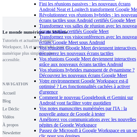
Fini les réunions passives : les nouveaux écrans
Android Neat et Logitech transforment Google Me
Révolutionnez vos réunions hybrides : les nouvea
écrans tactiles sous Android certifiés Google Meet
Transformez vos salles de réunion avec les nouve
écrans tactiles certifiés Google Meet
Le monde numérique de Mélanie
Transformez vos visioconférences avec les nouve
Tutoriels et actualités Google
écrans Google Meet sous Android
Workspace, IA et productivité, pour un
Vos réunions Google Meet deviennent interactives 
découvrez les nouveaux écrans tactiles
numérique plus simple et plus
Vos réunions Google Meet deviennent interactives
accessible.
grâce aux nouveaux écrans tactiles Android
Vos réunions hybrides manquent de dynamisme ?
Découvrez les nouveaux écrans Google Meet
Votre environnement Google Workspace est-il
NAVIGATION
optimisé ? Les fonctionnalités cachées à activer
d'urgence
Accueil
Comment le nouveau Googlebook et Gemini sur
Blog
Android vont faciliter votre quotidien
Vos notes manuscrites numérisées par l'IA : la
Le Déclic
nouvelle astuce de Google à tester
Vidéos
Améliorez vos communications avec les nouvelles
pépites de Google Workspace
À propos
Passez de Microsoft à Google Workspace en un se
Newsletter
clic pour vos équipes