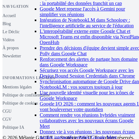
: la portabilité des données franchit un cap
NAVIGATION
Google Meet repense l'accès à Gemini pour
simplifier vos réunions
Accueil
Intégration de NotebookLM dans Schoology :
Blog
l'intelligence artificielle au service de l'éducation
L'interopérabilité externe entre Google Chat et
Le Déclic
Microsoft Teams est enfin disponible via NextPlan
Vidéos
OpenHub
Prendre des décisions d'équipe devient simple ave
À propos
Polly dans Google Chat
Newsletter
Renforcement des alertes de partage hors domaine
dans Google Workspace
Sécurisez vos accès Google Workspace avec les
Device Bound Session Credentials dans Chrome
INFORMATIONS LÉGALES
Synchronisation automatique de Google Drive dan
NotebookLM : vos sources toujours à jour
Mentions légales
Une nouvelle identité visuelle pour les icônes de
Politique de confidentialité
Google Workspace
Politique de cookies
Google I/O 2026 : comment les nouveaux agents 
vont bouleverser votre quotidien
CGU
Comment rendre vos réunions hybrides vraiment
CGV
collaboratives avec les nouveaux écrans Google
Meet
Politique IA
Donnez vie à vos réunions : les nouveaux écrans
tactiles interactifs certifiés Google Meet
© 2026 Mélanie GAULT — Stratégie Zen IT. Tous droits réservés.