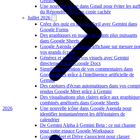
Gemini
Une nouvelle alerte dans Gmail pour éviter les gaf
du Répondre à tous en copie cachée
Juillet 2026
Créez des quiz en un clin d'œil avec Gemini dans
Google Forms
Des graphiques en nuage de points plus puissants
dans Google Sheets
Google Agenda s'offre un affichage sur mesure po
vos grands écrans
Générez et modifiez vos visuels avec Gemini
directement dans Google Docs
Simplifiez la gestion de vos commentaires dans
Google Docs grâce à l'intelligence artificielle de
Gemini
Des captures d'écran automatiques dans vos compt
rendus Google Meet grâce à Gemini
Des visualisations plus claires grâce aux graphique
combinés améliorés dans Google Sheets
2026
Une nouvelle icône dans Google Agenda pour
identifier instantanément les délégataires de
calendrier
De Gemini Alpha à Gemini Beta : ce qui change
pour votre espace Google Workspace
Google Meet et Drive s'associent pour classer