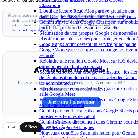
Classroom
L'outil de lecture Read Along arrive gratuitement
🤖
Cet article a été rédigé avec l'assistance d'une intelligence artificielle à
dans Google Classroom pour tous les enseignants
partir d'une actualité publique, et son illustration a été générée par IA. Il
Gemini s'invite dans Google Classroom sur mobile
est publié sous la responsabilité éditoriale de Mélanie Gault.
enrichit la création de ressources visuelles
Notre politique d'usage de l'IA
Sécurisation de vos groupes Google : de nouvelles
classifications plus strictes pour protéger vos donn
Google apps script devient un service principal de
Google Workspace : ce que cela change pour votr
sécurité
Rejoindre une réunion Google Meet sur iOS devie
enfin un jeu d'enfant avec Safari
📬 Ne manquez aucun article !
Sécurité renforcée sur Google Workspace : les aler
de réinitialisation de mot de passe s'étendent à tous
Recevez les nouveautés Google Workspace, IA et productivité
les administrateurs
Simplifiez vos réunions hybrides grâce aux codes 
directement dans votre boîte mail.
salle Google Meet
Résoudre les erreurs de formules dans Google She
Je m'inscris à la newsletter
en un clic avec Gemini
Gemini parle enfin français dans Google Sheets po
booster vos feuilles de calcul
Gemini s'intègre directement dans Chrome pour de
⚡ News
nouvelles régions et langues
Tout
📖 Articles & tutos
Nouveaux contrôles d'administration pour Gemini 