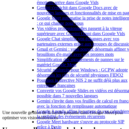
émotions arrive dans Google Vids
Gemini s'enrichit dans Google Docs avec de
nouvelles langues et fonctionnalités de mise en pa
Google Meet automatise la prise de notes intelligen
: ce qui change pour vous
Vos vidéos professionnelles passent à la vitesse
supérieure avec Gemini Omni dans Google Vids
Google Chat simplifie vos échanges avec vos
partenaires externes grâce aux groupes de discussi
Gmail et Gemini : vous pouvez désormais affiner 
brouillons d'e-mails avec vos propres mots
Simplification des signalements de pannes sur le
matériel Google Meet
Sécurité renforcée pour Windows : GCPW adopte
désormais les clés de sécurité physiques FIDO2
Pourquoi la directive NIS 2 ne suffit déjà plus aux
entreprises françaises
Convertir vos Google Slides en vidéos est désorma
possible dans 7 nouvelles langues
Gemini s'invite dans vos feuilles de calcul en franç
avec la fonction de remplissage automatique
Google Agenda affine le partage de vos calendriers
Une nouvelle gestion de la bande passante dans Google Meet pour
la visibilité des événements récurrents
optimiser vos visioconférences
Google Meet hardware s'ouvre au protocole SIP
grâce à Pexip