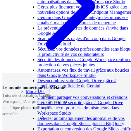
automatisations dans Google Workspace Studio
Gérez plus finement vos appareils iOS grâce aux
nouvelles options de Google Endpoint Manageme
Gemini dans Google Drive intègre désormais vos
emails Gmail comme sources de recherche
La prévention des pertes de données s'invite dans
Google Agenda
Scanner plusieurs pages d'un coup dans Google
Drive sur Android
Sécurisez vos données professionnelles sans bloqu
la productivité de vos collaborateurs
Sécurité des données : Google Workspace renforce
protection de vos pièces jointes
Automatisez vos flux de travail grâce aux boucles
dans Google Workspace Studio
Désencombrez votre Google Drive grâce à
l'intelligence artificielle de Gemini
Le monde numérique de Mélanie
Mai 2026
Tutoriels et actualités Google
Comment partager vos conversations et créations
Workspace, IA et productivité, pour un
Gemini en toute sécurité grâce à Google Drive
Contrôle accru pour les administrateurs dans
numérique plus simple et plus
Workspace Studio
accessible.
Détecter automatiquement les anomalies de vos
données dans Google Sheets grâce à BigQuery
Exportation et conversion des Google Slides chiffr