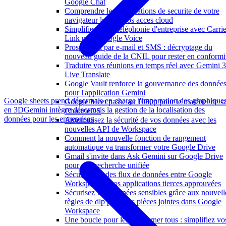
Google Chat
Comprendre les verifications de securite de votre
navigateur lors de vos acces cloud
Simplifiez votre téléphonie d'entreprise avec Carrie
Link pour Google Voice
Prospection par e-mail et SMS : décryptage du
nouveau guide de la CNIL pour rester en conformi
Traduire vos réunions en temps réel avec Gemini 3
Live Translate
Google Vault renforce la gouvernance des donnée
pour l'application Gemini
Google sheets prend désormais en charge l'importation des graphique
Google Meet passe au 1080p pour le matériel de sa
en 3D
Gemini intègre désormais la gestion de la localisation des
ChromeOS
données pour les entreprises
Automatisez la sécurité de vos données avec les
nouvelles API de Workspace
Comment la nouvelle fonction de rangement
automatique va transformer votre Google Drive
Gmail s'invite dans Ask Gemini sur Google Drive
pour une recherche unifiée
Sécurisation des flux de données entre Google
Workspace et vos applications tierces approuvées
Sécurisez vos données sensibles grâce aux nouvell
règles de dlp pour vos pièces jointes dans Google
Workspace
Une boucle pour les gouverner tous : simplifiez vo