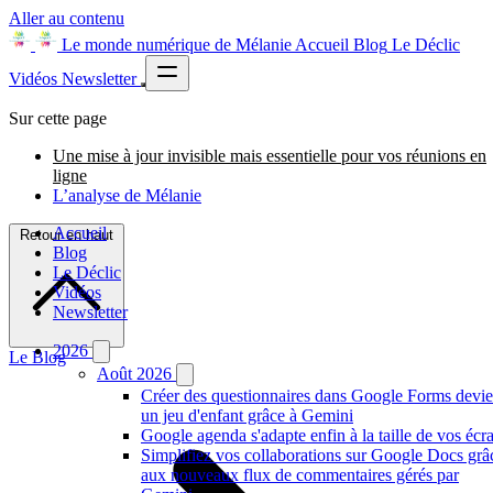
Aller au contenu
Le monde numérique de Mélanie
Accueil
Blog
Le Déclic
Vidéos
Newsletter
Sur cette page
Une mise à jour invisible mais essentielle pour vos réunions en
ligne
L’analyse de Mélanie
Accueil
Retour en haut
Blog
Le Déclic
Vidéos
Newsletter
2026
Le Blog
Août 2026
Créer des questionnaires dans Google Forms devie
un jeu d'enfant grâce à Gemini
Google agenda s'adapte enfin à la taille de vos écr
Simplifiez vos collaborations sur Google Docs grâ
aux nouveaux flux de commentaires gérés par