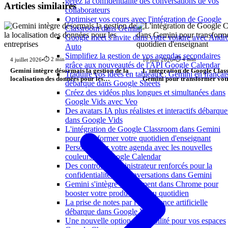
gérez la confidentialité des conversations de vos
Articles similaires
collaborateurs
Optimiser vos cours avec l'intégration de Google
Classroom dans Gemini
Google meet s'invite dans votre voiture avec Andr
Auto
Simplifiez la gestion de vos agendas secondaires
⏱️ 2 min
⏱️ 4 min
4 juillet 2026
•
18 juin 2026
•
grâce aux nouveautés de l'API Google Calendar
Gemini intègre désormais la gestion de la
L'intégration de Google Cla
Traduire vos idées en tableaux : Gemini en françai
localisation des données pour les
Gemini pour transformer votr
débarque dans Google Sheets
entreprises
d'enseignant
Créez des vidéos plus longues et simultanées dans
Google Vids avec Veo
Des avatars IA plus réalistes et interactifs débarque
dans Google Vids
L'intégration de Google Classroom dans Gemini
pour transformer votre quotidien d'enseignant
Personnalisez votre agenda avec les nouvelles
couleurs sur Google Calendar
Des contrôles administrateur renforcés pour la
confidentialité des conversations dans Gemini
Gemini s'intègre directement dans Chrome pour
booster votre productivité au quotidien
La prise de notes par l'intelligence artificielle
débarque dans Google Voice
Une nouvelle option de visibilité pour vos espaces