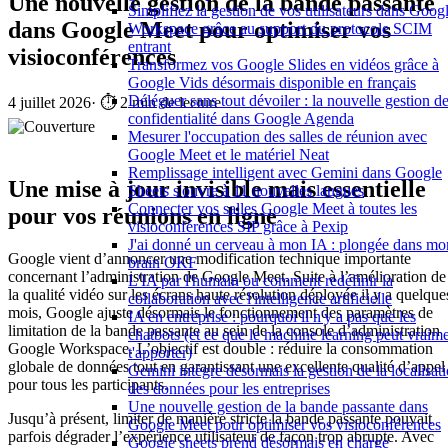
Une nouvelle gestion de la bande passante
Simplifiez la gestion de vos utilisateurs dans Goog
dans Google Meet pour optimiser vos
Workspace grâce au support du protocole SCIM
entrant
visioconférences
Transformez vos Google Slides en vidéos grâce à
Google Vids désormais disponible en français
Déléguer sans tout dévoiler : la nouvelle gestion de
4 juillet 2026
·
⏱️ 2 min de lecture
confidentialité dans Google Agenda
Mesurer l'occupation des salles de réunion avec
Google Meet et le matériel Neat
Remplissage intelligent avec Gemini dans Google
Une mise à jour invisible mais essentielle
Sheets s'ouvre à 11 nouvelles langues
Connecter vos salles Google Meet à toutes les
pour vos réunions en ligne
visioconférences SIP grâce à Pexip
J'ai donné un cerveau à mon IA : plongée dans mo
Google vient d’annoncer une modification technique importante
brain OKF
concernant l’administration de Google Meet. Suite à l’amélioration de
L'IA par l'humain ou comment redéfinir la
la qualité vidéo sur les écrans haute résolution déployée il y a quelque
collaboration avec l'intelligence artificielle
mois, Google ajuste désormais le fonctionnement des paramètres de
IA en entreprise : pourquoi il n'y a pas que les
limitation de la bande passante au sein de la console d’administration
chatbots (et ce que le machine learning peut vraim
Google Workspace. L’objectif est double : réduire la consommation
t'apporter)
globale de données tout en garantissant une excellente qualité d’appel
Gemini intègre désormais la gestion de la localisat
pour tous les participants.
des données pour les entreprises
Une nouvelle gestion de la bande passante dans
Jusqu’à présent, limiter de manière stricte la bande passante pouvait
Google Meet pour optimiser vos visioconférences
parfois dégrader l’expérience utilisateur de façon trop abrupte. Avec
Google sheets prend désormais en charge