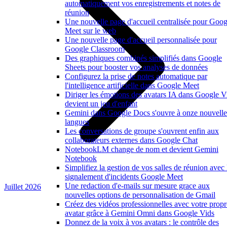
automatiquement vos enregistrements et notes de
réunion
Une nouvelle page d'accueil centralisée pour Goog
Meet sur le web
Une nouvelle page d'accueil personnalisée pour
Google Classroom
Des graphiques combinés simplifiés dans Google
Sheets pour booster vos analyses de données
Configurez la prise de notes automatique par
l'intelligence artificielle dans Google Meet
Diriger les émotions des avatars IA dans Google V
devient un jeu d'enfant
Gemini dans Google Docs s'ouvre à onze nouvelle
langues
Les conversations de groupe s'ouvrent enfin aux
collaborateurs externes dans Google Chat
NotebookLM change de nom et devient Gemini
Notebook
Simplifiez la gestion de vos salles de réunion avec 
signalement d'incidents Google Meet
Une redaction d'e-mails sur mesure grace aux
Juillet 2026
nouvelles options de personnalisation de Gmail
Créez des vidéos professionnelles avec votre propr
avatar grâce à Gemini Omni dans Google Vids
Donnez de la voix à vos avatars : le contrôle des