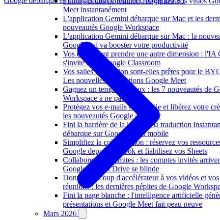
Google débarque en français dans Gmail et Google Docs !
Fini les codes de réunion : rejoignez vos visios Go
Meet instantanément
L'application Gemini débarque sur Mac et les dern
nouveautés Google Workspace
L'application Gemini débarque sur Mac : la nouve
Google qui va booster votre productivité
Vos cours vont prendre une autre dimension : l'IA
s'invite dans Google Classroom
Vos salles de réunion sont-elles prêtes pour le B
Les nouvelles intégrations Google Meet
Gagnez un temps précieux : les 7 nouveautés de 
Workspace à ne pas rater
Protégez vos e-mails sur mobile et libérez votre créa
les nouveautés Google à activer
Fini la barrière de la langue : la traduction instanta
débarque sur Google Meet mobile
Simplifiez la collaboration : réservez vos ressource
Google depuis Outlook et fiabilisez vos Sheets
Collaborez sans limites : les comptes invités arriven
Google Chat et Drive se blinde
Donnez un coup d'accélérateur à vos vidéos et vos
réunions : les dernières pépites de Google Worksp
Fini la page blanche : l'intelligence artificielle gén
présentations et Google Meet fait peau neuve
Mars 2026