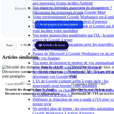
aux nouveaux écrans tactiles Android
Vos réunions hybrides manquent de dynamisme ?
Recevez les nouveautés Google Workspace, IA et productivité
Découvrez les nouveaux écrans Google Meet
directement dans votre boîte mail.
Votre environnement Google Workspace est-il opti
Les fonctionnalités cachées à activer d'urgence
Je m'inscris à la newsletter
Comment le nouveau Googlebook et Gemini sur 
vont faciliter votre quotidien
Vos notes manuscrites numérisées par l'IA : la nouv
astuce de Google à tester
Améliorez vos communications avec les nouvelles 
⚡ News
Tout
📖 Articles & tutos
de Google Workspace
Passez de Microsoft à Google Workspace en un seu
Articles similaires
pour vos équipes
Vos notes deviennent le moteur de vos automatisat
avec NotebookLM sur Google Workspace
Ne filmez plus vos présentations : des avatars IA 
désormais vos Google Vids
L'IA de Google s'adapte enfin à votre style : les
⏱️ 7 min
⏱️ 5 min
7 avril 2024
•
15 septembre 2024
•
nouveautés pour booster votre quotidien
Sécurité des données dans le cloud :
Démêlez le vrai du faux avec
Votre quotidien va changer : découvrez les dernièr
Découvrez comment vos informations
NotebookLM : l'IA au service 
de Google et le Fitbit Air
sont protégées
Déléguez la rédaction de vos e-mails à l'IA avec vo
propre style
Ne perdez plus de temps : les nouvelles automatisa
Google Workspace à activer d'urgence