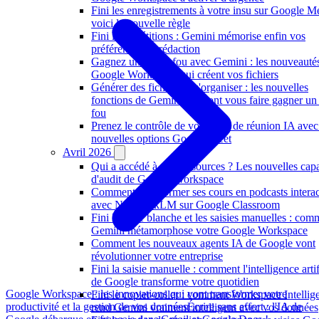
Fini les enregistrements à votre insu sur Google M
voici la nouvelle règle
Fini les répétitions : Gemini mémorise enfin vos
préférences de rédaction
Gagnez un temps fou avec Gemini : les nouveauté
Google Workspace qui créent vos fichiers
Générer des fichiers et s'organiser : les nouvelles
fonctions de Gemini qui vont vous faire gagner un
fou
Prenez le contrôle de vos notes de réunion IA avec
nouvelles options Google Meet
Avril 2026
Qui a accédé à vos ressources ? Les nouvelles capa
d'audit de Google Workspace
Comment transformer ses cours en podcasts interac
avec NotebookLM sur Google Classroom
Fini la page blanche et les saisies manuelles : com
Gemini métamorphose votre Google Workspace
Comment les nouveaux agents IA de Google vont
révolutionner votre entreprise
Fini la saisie manuelle : comment l'intelligence artif
de Google transforme votre quotidien
Google Workspace : les innovations qui vont transformer votre
Fini le copier-coller : comment Workspace Intellig
productivité et la gestion de vos données
Écrire sans effort : l'IA de
rend Gemini vraiment intelligent avec vos données