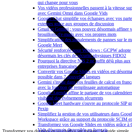
qui change pour vous
Vos vidéos professionnelles passent à la vitesse su
avec Gemini Omni dans Google Vids
Google Chat simplifie vos échanges avec vos parte
externes grâce aux groupes de discussion
Gmail et Gemini : vous pouvez désormais affiner 
brouillons d'e-mails avec vos propres mots
Simplification des signalements de pannes sur le ma
Google Meet
Sécurité renforcée pour Windows : GCPW adopte
désormais les clés de sécurité physiques FIDO2
Pourquoi la directive NIS 2 ne suffit déjà plus aux
entreprises françaises
Convertir vos Google Slides en vidéos est désorma
possible dans 7 nouvelles langues
Gemini s'invite dans vos feuilles de calcul en franç
avec la fonction de remplissage automatique
Google Agenda affine le partage de vos calendriers
visibilité des événements récurrents
Google Meet hardware s'ouvre au protocole SIP gr
Pexip
Simplifiez la gestion de vos utilisateurs dans Goog
Workspace grâce au support du protocole SCIM en
Transformez vos Google Slides en vidéos grâce à
Vids désormais disponible en français
Transformez vos données en un chatbot sur mesure : le guide simple