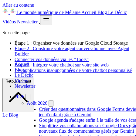
Aller au contenu
Le monde numérique de Mélanie
Accueil
Blog
Le Déclic
Vidéos
Newsletter
Sur cette page
Étape 1 : Organiser vos données sur Google Cloud Storage
Étape 2 : Construire votre agent conversationnel avec Agent
Builder
Connecter vos données via les “Tools”
Accueil
Étape 3 : Intégrer votre chatbot sur votre site web
Blog
Les applications insoupçonnées de votre chatbot personnalisé
Le Déclic
Vidéos
Retour en haut
Newsletter
2026
Août 2026
Créer des questionnaires dans Google Forms devie
jeu d'enfant grâce à Gemini
Le Blog
Google agenda s'adapte enfin à la taille de vos écr
Simplifiez vos collaborations sur Google Docs grâ
nouveaux flux de commentaires gérés par Gemini