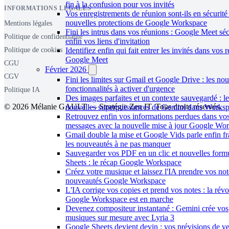
fin à la confusion pour vos invités
INFORMATIONS LÉGALES
Vos enregistrements de réunion sont-ils en sécurité
nouvelles protections de Google Workspace
Mentions légales
Fini les intrus dans vos réunions : Google Meet séc
Politique de confidentialité
enfin vos liens d'invitation
Identifiez enfin qui fait entrer les invités dans vos 
Politique de cookies
Google Meet
CGU
Février 2026
CGV
Fini les limites sur Gmail et Google Drive : les nou
fonctionnalités à activer d'urgence
Politique IA
Des images parfaites et un contexte sauvegardé : le
© 2026 Mélanie GAULT — Stratégie Zen IT. Tous droits réservés.
nouvelles superpuissances de Gemini dans Works
Retrouvez enfin vos informations perdues dans vo
messages avec la nouvelle mise à jour Google Wo
Gmail double la mise et Google Vids parle enfin fr
les nouveautés à ne pas manquer
Sauvegarder vos PDF en un clic et nouvelles form
Sheets : le récap Google Workspace
Créez votre musique et laissez l'IA prendre vos note
nouveautés Google Workspace
L'IA corrige vos copies et prend vos notes : la révo
Google Workspace est en marche
Devenez compositeur instantané : Gemini crée vos
musiques sur mesure avec Lyria 3
Google Sheets devient devin : vos prévisions de v