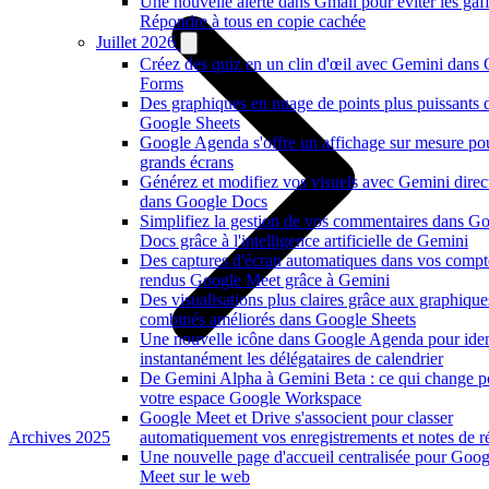
Une nouvelle alerte dans Gmail pour éviter les gaf
Répondre à tous en copie cachée
Juillet 2026
Créez des quiz en un clin d'œil avec Gemini dans
Forms
Des graphiques en nuage de points plus puissants 
Google Sheets
Google Agenda s'offre un affichage sur mesure po
grands écrans
Générez et modifiez vos visuels avec Gemini dire
dans Google Docs
Simplifiez la gestion de vos commentaires dans G
Docs grâce à l'intelligence artificielle de Gemini
Des captures d'écran automatiques dans vos compt
rendus Google Meet grâce à Gemini
Des visualisations plus claires grâce aux graphique
combinés améliorés dans Google Sheets
Une nouvelle icône dans Google Agenda pour ident
instantanément les délégataires de calendrier
De Gemini Alpha à Gemini Beta : ce qui change p
votre espace Google Workspace
Google Meet et Drive s'associent pour classer
Archives 2025
automatiquement vos enregistrements et notes de r
Une nouvelle page d'accueil centralisée pour Goog
Meet sur le web