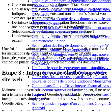
Google Vault renforce la gouvernance des donnée
Créez un nouvel outil et sélectionnez “Data Store”.
l'application Gemini
Choisissez votre source : notre bucket
Google Cloud Storage
.
Google Meet passe au 1080p pour le matériel de sa
Indiquez que vos documents sont non structurés (sauf si vous
ChromeOS
avez des JSON structurés).
Automatisez la sécurité de vos données avec les n
Définissez la fréquence d’indexation (hebdomadaire est souven
API de Workspace
une bonne option pour des mises à jour régulières).
Comment la nouvelle fonction de rangement auto
Sélectionnez le bucket que vous avez créé à l’étape 1.
va transformer votre Google Drive
L’indexation prendra quelques heures la première fois, soyez
Gmail s'invite dans Ask Gemini sur Google Drive
patient !
une recherche unifiée
Sécurisation des flux de données entre Google Wo
Une fois l’indexation terminée et votre Data Store actif, retournez dan
et vos applications tierces approuvées
les instructions de votre agent et ajoutez : “utilise cet outil :
Sécurisez vos données sensibles grâce aux nouvell
[nom_de_votre_outil_Data_Store]”. C’est ce qui permettra à votre
règles de dlp pour vos pièces jointes dans Google
chatbot de puiser les réponses directement dans vos documents.
Workspace
Une boucle pour les gouverner tous : simplifiez vo
Étape 3 : Intégrer votre chatbot sur votre
automatisations dans Google Workspace Studio
Gérez plus finement vos appareils iOS grâce aux
site web
nouvelles options de Google Endpoint Manageme
Gemini dans Google Drive intègre désormais vos 
Maintenant que votre chatbot est opérationnel et intelligent, il ne reste
Gmail comme sources de recherche
qu’à le mettre à disposition ! Google Agent Builder propose des
La prévention des pertes de données s'invite dans
intégrations très simples, même pour des sites web sans code comme
Agenda
Google Sites.
Scanner plusieurs pages d'un coup dans Google Dr
Android