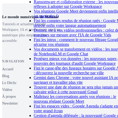
Ransomware et collaboration externe : les nouvea
réflexes à adopter sur Google Workspace
Vos réunions Google Meet deviennent enfin intelli
(et musicales !)
Le monde numérique de Mélanie
Fini les comptes rendus de réunion ratés : Google
Tutoriels et actualités Google
détecte enfin votre langue automatiquement
Workspace, IA et productivité, pour un
Donnez vie à vos vidéos professionnelles : créez d
musiques sur mesure avec l'IA de Google Vids
numérique plus simple et plus
Fini les intrus : comment le nouveau filtrage Goog
accessible.
sécurise vos réunions
Vos documents se transforment en vidéos : les nou
de NotebookLM et Google Chat
Protégez mieux vos données : les nouveaux super-
NAVIGATION
pouvoirs des journaux d'audit Google Workspace
Fini le casse-tête des fuseaux horaires sur Google
Accueil
: découvrez la nouvelle recherche par ville
Blog
Gemini dans Chrome : votre nouvel assistant IA p
naviguer et travailler plus vite
Le Déclic
Trouver une date de réunion ne sera plus jamais un
Vidéos
calvaire grâce à cette nouveauté Gmail
Maîtrisez les conversations après vos réunions : le
À propos
nouveau réglage Google Meet
Newsletter
Fini les espaces vides : Google Agenda s'adapte en
votre grand écran
Gestion d'agenda déléguée : la nouveauté Google 