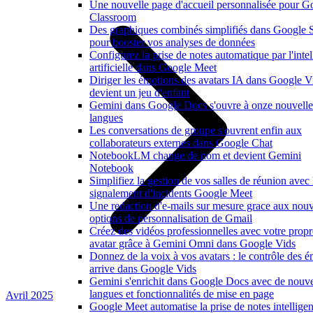
Une nouvelle page d'accueil personnalisée pour G
Classroom
Des graphiques combinés simplifiés dans Google 
pour booster vos analyses de données
Configurez la prise de notes automatique par l'inte
artificielle dans Google Meet
Diriger les émotions des avatars IA dans Google V
devient un jeu d'enfant
Gemini dans Google Docs s'ouvre à onze nouvelle
langues
Les conversations de groupe s'ouvrent enfin aux
collaborateurs externes dans Google Chat
NotebookLM change de nom et devient Gemini
Notebook
Simplifiez la gestion de vos salles de réunion avec 
signalement d'incidents Google Meet
Une redaction d'e-mails sur mesure grace aux nouv
options de personnalisation de Gmail
Créez des vidéos professionnelles avec votre propr
avatar grâce à Gemini Omni dans Google Vids
Donnez de la voix à vos avatars : le contrôle des 
arrive dans Google Vids
Gemini s'enrichit dans Google Docs avec de nouve
langues et fonctionnalités de mise en page
Avril 2025
Google Meet automatise la prise de notes intelligen