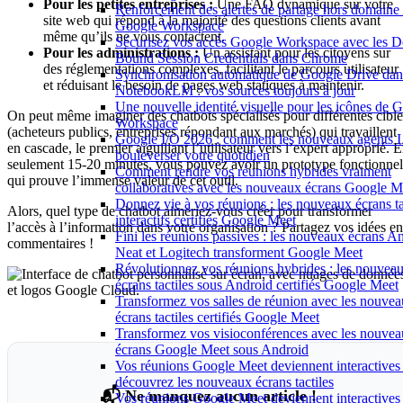
Pour les petites entreprises :
Une FAQ dynamique sur votre
Renforcement des alertes de partage hors domaine
site web qui répond à la majorité des questions clients avant
Google Workspace
même qu’ils ne vous contactent.
Sécurisez vos accès Google Workspace avec les D
Pour les administrations :
Un assistant pour les citoyens sur
Bound Session Credentials dans Chrome
des réglementations complexes, facilitant le parcours utilisateur
Synchronisation automatique de Google Drive dan
et réduisant le besoin de pages web statiques à maintenir.
NotebookLM : vos sources toujours à jour
Une nouvelle identité visuelle pour les icônes de 
On peut même imaginer des chatbots spécialisés pour différentes cible
Workspace
(acheteurs publics, entreprises répondant aux marchés) qui travaillent
Google I/O 2026 : comment les nouveaux agents 
en cascade, le premier aiguillant l’utilisateur vers l’expert approprié. 
bouleverser votre quotidien
seulement 15-20 minutes, vous pouvez avoir un prototype fonctionnel
Comment rendre vos réunions hybrides vraiment
qui prouve l’immense valeur de cet outil.
collaboratives avec les nouveaux écrans Google M
Donnez vie à vos réunions : les nouveaux écrans ta
Alors, quel type de chatbot aimeriez-vous créer pour transformer
interactifs certifiés Google Meet
l’accès à l’information dans votre organisation ? Partagez vos idées en
Fini les réunions passives : les nouveaux écrans A
commentaires !
Neat et Logitech transforment Google Meet
Révolutionnez vos réunions hybrides : les nouvea
écrans tactiles sous Android certifiés Google Meet
Transformez vos salles de réunion avec les nouve
écrans tactiles certifiés Google Meet
Transformez vos visioconférences avec les nouve
écrans Google Meet sous Android
Vos réunions Google Meet deviennent interactives 
découvrez les nouveaux écrans tactiles
📬 Ne manquez aucun article !
Vos réunions Google Meet deviennent interactives