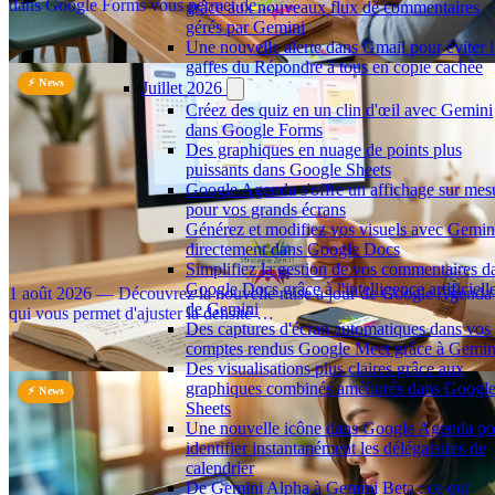
dans Google Forms vous permet de …
grâce aux nouveaux flux de commentaires
gérés par Gemini
⏱️ 2 min
Une nouvelle alerte dans Gmail pour éviter l
gaffes du Répondre à tous en copie cachée
⚡ News
Juillet 2026
Créez des quiz en un clin d'œil avec Gemini
dans Google Forms
Des graphiques en nuage de points plus
puissants dans Google Sheets
Google Agenda s'offre un affichage sur mes
pour vos grands écrans
Générez et modifiez vos visuels avec Gemin
directement dans Google Docs
Simplifiez la gestion de vos commentaires d
Google agenda s'adapte enfin à la taille de vos écrans
Google Docs grâce à l'intelligence artificiell
1 août 2026 — Découvrez la nouvelle mise à jour de Google Agenda
de Gemini
qui vous permet d'ajuster la densité …
Des captures d'écran automatiques dans vos
⏱️ 2 min
comptes rendus Google Meet grâce à Gemin
Des visualisations plus claires grâce aux
graphiques combinés améliorés dans Googl
⚡ News
Sheets
Une nouvelle icône dans Google Agenda po
identifier instantanément les délégataires de
calendrier
De Gemini Alpha à Gemini Beta : ce qui