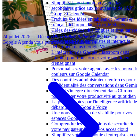
Simplifiez la gestion de vos agendas
secondaires grâce aux nouveautés de l'API
Google Calendar
Traduire vos idées en tableaux : Gemini en
Une nouvelle icône dans Google Agenda pour identifier
français débarque dans Google Sheets
Créez des vidéos plus longues et simultanée
instantanément les délégataires de calendrier
dans Google Vids avec Veo
24 juillet 2026 — Découvrez comment la nouvelle mise à jour de
Des avatars IA plus réalistes et interactifs
Google Agenda vous permet de repérer en un …
débarquent dans Google Vids
⏱️ 3 min
L'intégration de Google Classroom dans
Suivant 2/16
Gemini pour transformer votre quotidien
d'enseignant
Personnalisez votre agenda avec les nouvell
couleurs sur Google Calendar
Des contrôles administrateur renforcés pour 
confidentialité des conversations dans Gemi
Gemini s'intègre directement dans Chrome
pour booster votre productivité au quotidien
La prise de notes par l'intelligence artificielle
débarque dans Google Voice
Une nouvelle option de visibilité pour vos
espaces Google Chat
Comprendre les verifications de securite de
votre navigateur lors de vos acces cloud
Simplifiez votre téléphonie d'entreprise avec