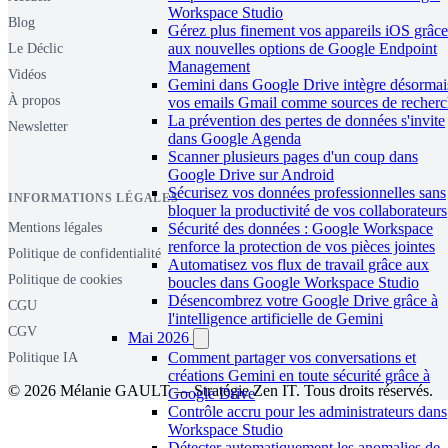
Workspace Studio
Blog
Gérez plus finement vos appareils iOS grâce
aux nouvelles options de Google Endpoint
Le Déclic
Management
Vidéos
Gemini dans Google Drive intègre désormai
À propos
vos emails Gmail comme sources de recher
La prévention des pertes de données s'invite
Newsletter
dans Google Agenda
Scanner plusieurs pages d'un coup dans
Google Drive sur Android
Sécurisez vos données professionnelles sans
INFORMATIONS LÉGALES
bloquer la productivité de vos collaborateurs
Sécurité des données : Google Workspace
Mentions légales
renforce la protection de vos pièces jointes
Politique de confidentialité
Automatisez vos flux de travail grâce aux
Politique de cookies
boucles dans Google Workspace Studio
Désencombrez votre Google Drive grâce à
CGU
l'intelligence artificielle de Gemini
CGV
Mai 2026
Comment partager vos conversations et
Politique IA
créations Gemini en toute sécurité grâce à
© 2026 Mélanie GAULT — Stratégie Zen IT. Tous droits réservés.
Google Drive
Contrôle accru pour les administrateurs dans
Workspace Studio
Détecter automatiquement les anomalies de