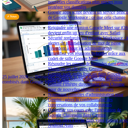
nouvelles classifications plus strictes pour
⏱️ 3 min
protéger vos données
Google apps script devient un service princi
⚡ News
de Google Workspace : ce que cela change
pour votre sécurité
Rejoindre une réunion Google Meet sur iOS
devient enfin un jeu d'enfant avec Safari
Sécurité renforcée sur Google Workspace : l
alertes de réinitialisation de mot de passe
s'étendent à tous les administrateurs
Simplifiez vos réunions hybrides grâce aux
codes de salle Google Meet
Résoudre les erreurs de formules dans Goog
Des visualisations plus claires grâce aux graphiques
Sheets en un clic avec Gemini
combinés améliorés dans Google Sheets
Gemini parle enfin français dans Google
25 juillet 2026 — Découvrez comment la mise à jour des graphiques
Sheets pour booster vos feuilles de calcul
combinés dans Google Sheets facilite …
Gemini s'intègre directement dans Chrome
⏱️ 2 min
pour de nouvelles régions et langues
Nouveaux contrôles d'administration pour
Gemini : gérez la confidentialité des
conversations de vos collaborateurs
Optimiser vos cours avec l'intégration de
Google Classroom dans Gemini
Google meet s'invite dans votre voiture avec
Android Auto