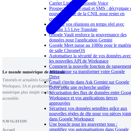
Carrier Link pour Google Voice
Prospection par e-mail et SMS : décryptage 
nouveau guide de la CNIL pour rester en
conformité
Traduire vos réunions en temps réel avec
Gemini 3.5 Live Translate
Google Vault renforce la gouvernance des
données pour l'application Gemini
Google Meet passe au 1080p pour le matérie
de salle ChromeOS
Automatisez la sécurité de vos données avec
les nouvelles API de Workspace
Comment la nouvelle fonction de rangement
automatique va transformer votre Google
Le monde numérique de Mélanie
Drive
Tutoriels et actualités Google
Gmail s'invite dans Ask Gemini sur Google
Workspace, IA et productivité, pour un
Drive pour une recherche unifiée
numérique plus simple et plus
Sécurisation des flux de données entre Goog
Workspace et vos applications tierces
accessible.
approuvées
Sécurisez vos données sensibles grâce aux
nouvelles règles de dlp pour vos pièces joint
dans Google Workspace
NAVIGATION
Une boucle pour les gouverner tous :
simplifiez vos automatisations dans Google
Accueil