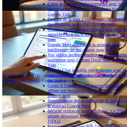
⏱️ 3 min
Créez des vidéos professionnelles avec votr
propre avatar grâce à Gemini Omni dans
Google Vids
Donnez de la voix à vos avatars : le contrôle
des émotions arrive dans Google Vids
Gemini s'enrichit dans Google Docs avec de
nouvelles langues et fonctionnalités de mise
page
Google Meet automatise la prise de notes
intelligente : ce qui change pour vous
Vos vidéos professionnelles passent à la vite
supérieure avec Gemini Omni dans Google
Créez des quiz en un clin d'œil avec Gemini dans Google
Vids
Forms
Google Chat simplifie vos échanges avec vo
partenaires externes grâce aux groupes de
31 juillet 2026 — Découvrez comment l'intelligence artificielle Gemin
discussion
s'intègre dans Google Forms pour vous …
Gmail et Gemini : vous pouvez désormais
⏱️ 2 min
affiner vos brouillons d'e-mails avec vos
propres mots
Simplification des signalements de pannes s
le matériel Google Meet
Sécurité renforcée pour Windows : GCPW
adopte désormais les clés de sécurité physiq
FIDO2
Pourquoi la directive NIS 2 ne suffit déjà pl