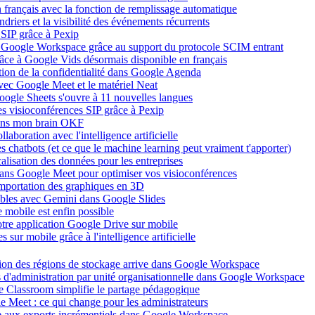
en français avec la fonction de remplissage automatique
riers et la visibilité des événements récurrents
SIP grâce à Pexip
ans Google Workspace grâce au support du protocole SCIM entrant
âce à Google Vids désormais disponible en français
stion de la confidentialité dans Google Agenda
avec Google Meet et le matériel Neat
oogle Sheets s'ouvre à 11 nouvelles langues
es visioconférences SIP grâce à Pexip
dans mon brain OKF
aboration avec l'intelligence artificielle
les chatbots (et ce que le machine learning peut vraiment t'apporter)
alisation des données pour les entreprises
dans Google Meet pour optimiser vos visioconférences
importation des graphiques en 3D
iables avec Gemini dans Google Slides
mobile est enfin possible
votre application Google Drive sur mobile
sur mobile grâce à l'intelligence artificielle
tion des régions de stockage arrive dans Google Workspace
its d'administration par unité organisationnelle dans Google Workspace
 Classroom simplifie le partage pédagogique
e Meet : ce qui change pour les administrateurs
e aux exports incrémentiels dans Google Workspace