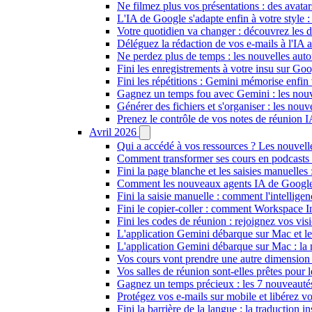
Ne filmez plus vos présentations : des avat
L'IA de Google s'adapte enfin à votre style 
Votre quotidien va changer : découvrez les de
Déléguez la rédaction de vos e-mails à l'IA a
Ne perdez plus de temps : les nouvelles aut
Fini les enregistrements à votre insu sur Goo
Fini les répétitions : Gemini mémorise enfin
Gagnez un temps fou avec Gemini : les nouv
Générer des fichiers et s'organiser : les no
Prenez le contrôle de vos notes de réunion 
Avril 2026
Qui a accédé à vos ressources ? Les nouvel
Comment transformer ses cours en podcasts
Fini la page blanche et les saisies manuel
Comment les nouveaux agents IA de Google v
Fini la saisie manuelle : comment l'intellige
Fini le copier-coller : comment Workspace I
Fini les codes de réunion : rejoignez vos v
L'application Gemini débarque sur Mac et 
L'application Gemini débarque sur Mac : la 
Vos cours vont prendre une autre dimension 
Vos salles de réunion sont-elles prêtes pou
Gagnez un temps précieux : les 7 nouveauté
Protégez vos e-mails sur mobile et libérez vo
Fini la barrière de la langue : la traductio