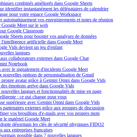
raphiques combinés améliorés dans Google Sheets
identifier instantanément les délégataires de calendrier
ange pour votre espace Google Workspace
er automatiquement vos enregistrements et notes de réunion
ur Google Meet sur le web
 pour Google Classroom
ogle Sheets pour booster vos analyses de données
l'intelligence artificielle dans Google Meet
ogle Vids devient un jeu d'enfant
uvelles langues
 aux collaborateurs externes dans Google Chat
mini Notebook
on avec le signalement d'incidents Google Meet
x nouvelles options de personnalisation de Gmail
re propre avatar grâce à Gemini Omni dans Google Vids
le des émotions arrive dans Google Vids
nouvelles langues et fonctionnalités de mise en page
elligente : ce qui change pour vous
itesse supérieure avec Gemini Omni dans Google Vids
 partenaires externes grâce aux groupes de discussion
iner vos brouillons d'e-mails avec vos propres mots
ur le matériel Google Meet
opte désormais les clés de sécurité physiques FIDO2
us aux entreprises françaises
ésormais possible dans 7 nouvelles langues