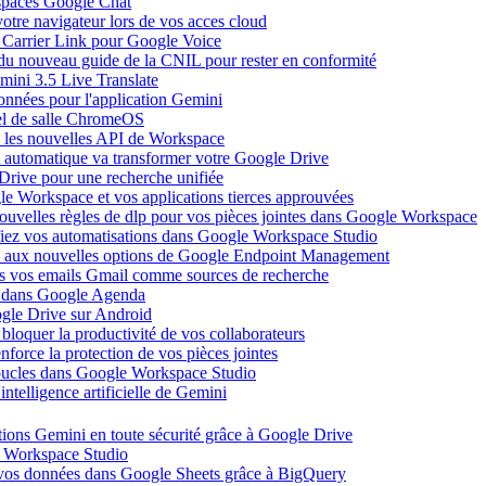
espaces Google Chat
votre navigateur lors de vos acces cloud
ec Carrier Link pour Google Voice
 du nouveau guide de la CNIL pour rester en conformité
mini 3.5 Live Translate
onnées pour l'application Gemini
el de salle ChromeOS
c les nouvelles API de Workspace
 automatique va transformer votre Google Drive
Drive pour une recherche unifiée
le Workspace et vos applications tierces approuvées
ouvelles règles de dlp pour vos pièces jointes dans Google Workspace
ifiez vos automatisations dans Google Workspace Studio
ce aux nouvelles options de Google Endpoint Management
s vos emails Gmail comme sources de recherche
te dans Google Agenda
gle Drive sur Android
bloquer la productivité de vos collaborateurs
force la protection de vos pièces jointes
boucles dans Google Workspace Studio
telligence artificielle de Gemini
ions Gemini en toute sécurité grâce à Google Drive
ns Workspace Studio
 vos données dans Google Sheets grâce à BigQuery