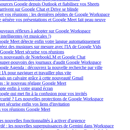
ssources Google depuis Outlook et fiabilisez vos Sheets
 arrivent sur Google Chat et Drive se blinde
et vos réunions : les dernières pépites de Google Workspace
elle génère vos présentations et Google Meet fait peau neuve
nouveaux réflexes à adopter sur Google Workspace
telligentes (et musicales !)
Google Meet détecte enfin votre langue automatiquement
créez des musiques sur mesure avec l'IA de Google Vids
e Google Meet sécurise vos réunions
 les nouveautés de NotebookLM et Google Chat
 super-pouvoirs des journaux d'audit Google Workspace
Google Agenda : découvrez la nouvelle recherche par ville
IA pour naviguer et travailler plus vite
mais un calvaire grâce à cette nouveauté Gmail
ons : le nouveau réglage Google Meet
pte enfin à votre grand écran
ogle qui met fin à la confusion pour vos invités
sécurité ? Les nouvelles protections de Google Workspace
et sécurise enfin vos liens d'invitation
dans vos réunions Google Meet
les nouvelles fonctionnalités à activer d'urgence
ardé : les nouvelles superpuissances de Gemini dans Workspace