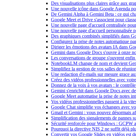
Des visualisations plus claires grâce aux g
Une nouvelle icône dans Google Agenda pour 
De Gemini Alpha à Gemini Beta : ce qui ch
Google Meet et Drive s'associent pour class
Une nouvelle page d'accueil centralisée po
Une nouvelle page d'accueil personnalisée
Des graphiques combinés simplifiés dans Go
Configurez la prise de notes automatique par 
Diriger les émotions des avatars IA dans Go
Gemini dans Google Docs s'ouvre à onze no
Les conversations de groupe s'ouvrent enfin
NotebookLM change de nom et devient Ge
Simplifiez la gestion de vos salles de réuni
Une redaction d'e-mails sur mesure grace au
Créez des vidéos professionnelles avec vot
Donnez de la voix à vos avatars : le contrô
Gemini s'enrichit dans Google Docs avec de 
Google Meet automatise la prise de notes int
Vos vidéos professionnelles passent à la v
Google Chat simplifie vos échanges avec vos
Gmail et Gemini : vous pouvez désormais aff
Simplification des signalements de pannes s
Sécurité renforcée pour Windows : GCPW ad
Pourquoi la directive NIS 2 ne suffit déjà pl
Convertir vos Google Slides en vidéos est d