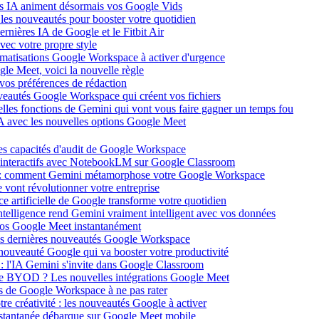
ars IA animent désormais vos Google Vids
: les nouveautés pour booster votre quotidien
rnières IA de Google et le Fitbit Air
vec votre propre style
omatisations Google Workspace à activer d'urgence
gle Meet, voici la nouvelle règle
 vos préférences de rédaction
eautés Google Workspace qui créent vos fichiers
uvelles fonctions de Gemini qui vont vous faire gagner un temps fou
IA avec les nouvelles options Google Meet
les capacités d'audit de Google Workspace
 interactifs avec NotebookLM sur Google Classroom
les : comment Gemini métamorphose votre Google Workspace
ont révolutionner votre entreprise
nce artificielle de Google transforme votre quotidien
ntelligence rend Gemini vraiment intelligent avec vos données
isios Google Meet instantanément
les dernières nouveautés Google Workspace
nouveauté Google qui va booster votre productivité
: l'IA Gemini s'invite dans Google Classroom
r le BYOD ? Les nouvelles intégrations Google Meet
s de Google Workspace à ne pas rater
tre créativité : les nouveautés Google à activer
n instantanée débarque sur Google Meet mobile