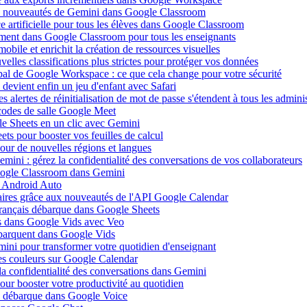
aux nouveautés de Gemini dans Google Classroom
nce artificielle pour tous les élèves dans Google Classroom
tement dans Google Classroom pour tous les enseignants
bile et enrichit la création de ressources visuelles
elles classifications plus strictes pour protéger vos données
ipal de Google Workspace : ce que cela change pour votre sécurité
evient enfin un jeu d'enfant avec Safari
 alertes de réinitialisation de mot de passe s'étendent à tous les admini
codes de salle Google Meet
le Sheets en un clic avec Gemini
ts pour booster vos feuilles de calcul
ur de nouvelles régions et langues
ini : gérez la confidentialité des conversations de vos collaborateurs
Google Classroom dans Gemini
c Android Auto
daires grâce aux nouveautés de l'API Google Calendar
français débarque dans Google Sheets
es dans Google Vids avec Veo
débarquent dans Google Vids
ini pour transformer votre quotidien d'enseignant
es couleurs sur Google Calendar
la confidentialité des conversations dans Gemini
ur booster votre productivité au quotidien
elle débarque dans Google Voice