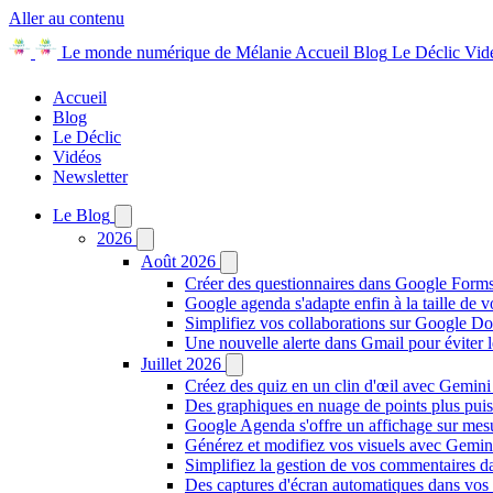
Aller au contenu
Le monde numérique de Mélanie
Accueil
Blog
Le Déclic
Vid
Accueil
Blog
Le Déclic
Vidéos
Newsletter
Le Blog
2026
Août 2026
Créer des questionnaires dans Google Forms
Google agenda s'adapte enfin à la taille de v
Simplifiez vos collaborations sur Google D
Une nouvelle alerte dans Gmail pour éviter 
Juillet 2026
Créez des quiz en un clin d'œil avec Gemin
Des graphiques en nuage de points plus pui
Google Agenda s'offre un affichage sur mes
Générez et modifiez vos visuels avec Gemi
Simplifiez la gestion de vos commentaires da
Des captures d'écran automatiques dans vo