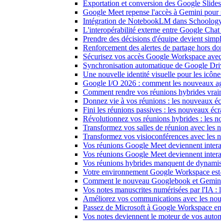
Exportation et conversion des Google Slides c
Google Meet repense l'accès à Gemini pour s
Intégration de NotebookLM dans Schoology : l
L'interopérabilité externe entre Google Cha
Prendre des décisions d'équipe devient sim
Renforcement des alertes de partage hors 
Sécurisez vos accès Google Workspace avec
Synchronisation automatique de Google Dri
Une nouvelle identité visuelle pour les icô
Google I/O 2026 : comment les nouveaux age
Comment rendre vos réunions hybrides vrai
Donnez vie à vos réunions : les nouveaux écra
Fini les réunions passives : les nouveaux é
Révolutionnez vos réunions hybrides : les n
Transformez vos salles de réunion avec les n
Transformez vos visioconférences avec les
Vos réunions Google Meet deviennent interac
Vos réunions Google Meet deviennent intera
Vos réunions hybrides manquent de dynami
Votre environnement Google Workspace est-il
Comment le nouveau Googlebook et Gemini su
Vos notes manuscrites numérisées par l'IA : 
Améliorez vos communications avec les nou
Passez de Microsoft à Google Workspace en 
Vos notes deviennent le moteur de vos au