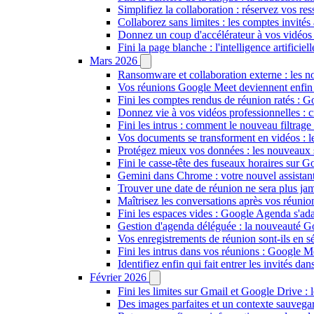
Simplifiez la collaboration : réservez vos re
Collaborez sans limites : les comptes invités
Donnez un coup d'accélérateur à vos vidéos 
Fini la page blanche : l'intelligence artifici
Mars 2026
Ransomware et collaboration externe : les 
Vos réunions Google Meet deviennent enfin in
Fini les comptes rendus de réunion ratés : 
Donnez vie à vos vidéos professionnelles : 
Fini les intrus : comment le nouveau filtrag
Vos documents se transforment en vidéos :
Protégez mieux vos données : les nouveaux
Fini le casse-tête des fuseaux horaires sur 
Gemini dans Chrome : votre nouvel assistant 
Trouver une date de réunion ne sera plus ja
Maîtrisez les conversations après vos réuni
Fini les espaces vides : Google Agenda s'ada
Gestion d'agenda déléguée : la nouveauté Go
Vos enregistrements de réunion sont-ils en 
Fini les intrus dans vos réunions : Google Me
Identifiez enfin qui fait entrer les invités 
Février 2026
Fini les limites sur Gmail et Google Drive : 
Des images parfaites et un contexte sauveg