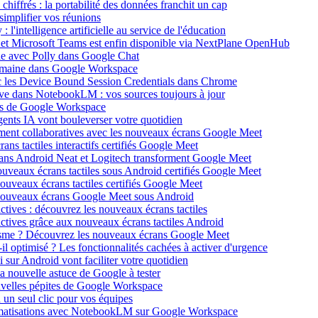
hiffrés : la portabilité des données franchit un cap
implifier vos réunions
'intelligence artificielle au service de l'éducation
t et Microsoft Teams est enfin disponible via NextPlane OpenHub
ple avec Polly dans Google Chat
domaine dans Google Workspace
 les Device Bound Session Credentials dans Chrome
ve dans NotebookLM : vos sources toujours à jour
nes de Google Workspace
nts IA vont bouleverser votre quotidien
ment collaboratives avec les nouveaux écrans Google Meet
ns tactiles interactifs certifiés Google Meet
crans Android Neat et Logitech transforment Google Meet
ouveaux écrans tactiles sous Android certifiés Google Meet
ouveaux écrans tactiles certifiés Google Meet
 nouveaux écrans Google Meet sous Android
tives : découvrez les nouveaux écrans tactiles
ctives grâce aux nouveaux écrans tactiles Android
sme ? Découvrez les nouveaux écrans Google Meet
 optimisé ? Les fonctionnalités cachées à activer d'urgence
r Android vont faciliter votre quotidien
la nouvelle astuce de Google à tester
velles pépites de Google Workspace
un seul clic pour vos équipes
tomatisations avec NotebookLM sur Google Workspace