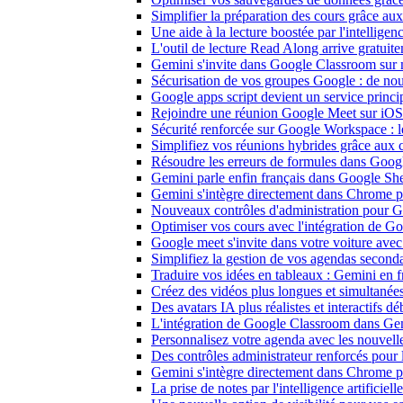
Simplifier la préparation des cours grâce 
Une aide à la lecture boostée par l'intellige
L'outil de lecture Read Along arrive gratui
Gemini s'invite dans Google Classroom sur mo
Sécurisation de vos groupes Google : de nouv
Google apps script devient un service princ
Rejoindre une réunion Google Meet sur iOS d
Sécurité renforcée sur Google Workspace : les
Simplifiez vos réunions hybrides grâce aux 
Résoudre les erreurs de formules dans Goog
Gemini parle enfin français dans Google Shee
Gemini s'intègre directement dans Chrome po
Nouveaux contrôles d'administration pour Gem
Optimiser vos cours avec l'intégration de 
Google meet s'invite dans votre voiture ave
Simplifiez la gestion de vos agendas secon
Traduire vos idées en tableaux : Gemini en 
Créez des vidéos plus longues et simultané
Des avatars IA plus réalistes et interactifs 
L'intégration de Google Classroom dans Gem
Personnalisez votre agenda avec les nouvell
Des contrôles administrateur renforcés pour 
Gemini s'intègre directement dans Chrome po
La prise de notes par l'intelligence artifici