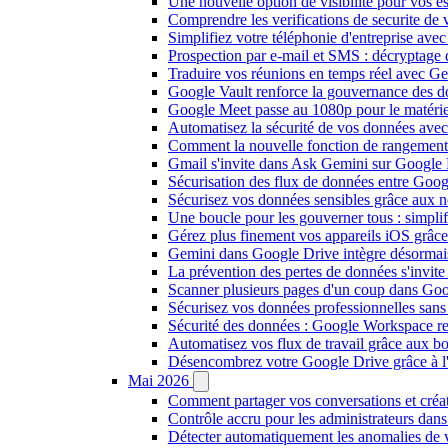
Une nouvelle option de visibilité pour vos 
Comprendre les verifications de securite de 
Simplifiez votre téléphonie d'entreprise av
Prospection par e-mail et SMS : décryptage
Traduire vos réunions en temps réel avec Ge
Google Vault renforce la gouvernance des d
Google Meet passe au 1080p pour le matéri
Automatisez la sécurité de vos données ave
Comment la nouvelle fonction de rangement
Gmail s'invite dans Ask Gemini sur Google 
Sécurisation des flux de données entre Goog
Sécurisez vos données sensibles grâce aux n
Une boucle pour les gouverner tous : simpl
Gérez plus finement vos appareils iOS grâ
Gemini dans Google Drive intègre désormai
La prévention des pertes de données s'invi
Scanner plusieurs pages d'un coup dans Goo
Sécurisez vos données professionnelles sans 
Sécurité des données : Google Workspace ren
Automatisez vos flux de travail grâce aux 
Désencombrez votre Google Drive grâce à l'in
Mai 2026
Comment partager vos conversations et créat
Contrôle accru pour les administrateurs da
Détecter automatiquement les anomalies de