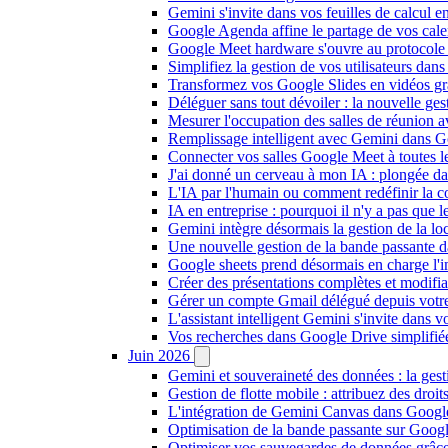
Gemini s'invite dans vos feuilles de calcul 
Google Agenda affine le partage de vos calend
Google Meet hardware s'ouvre au protocole 
Simplifiez la gestion de vos utilisateurs d
Transformez vos Google Slides en vidéos gr
Déléguer sans tout dévoiler : la nouvelle ge
Mesurer l'occupation des salles de réunion 
Remplissage intelligent avec Gemini dans G
Connecter vos salles Google Meet à toutes l
J'ai donné un cerveau à mon IA : plongée 
L'IA par l'humain ou comment redéfinir la coll
IA en entreprise : pourquoi il n'y a pas que 
Gemini intègre désormais la gestion de la loc
Une nouvelle gestion de la bande passante 
Google sheets prend désormais en charge l'
Créer des présentations complètes et modif
Gérer un compte Gmail délégué depuis votre 
L'assistant intelligent Gemini s'invite dans 
Vos recherches dans Google Drive simplifiées 
Juin 2026
Gemini et souveraineté des données : la ges
Gestion de flotte mobile : attribuez des dro
L'intégration de Gemini Canvas dans Google
Optimisation de la bande passante sur Googl
Optimiser vos sauvegardes de données grâc