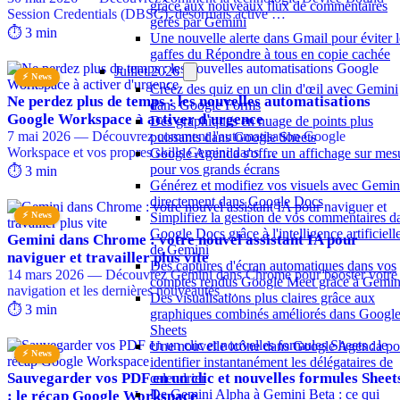
grâce aux nouveaux flux de commentaires
Session Credentials (DBSC), désormais active …
gérés par Gemini
⏱️ 3 min
Une nouvelle alerte dans Gmail pour éviter l
gaffes du Répondre à tous en copie cachée
Juillet 2026
⚡ News
Créez des quiz en un clin d'œil avec Gemini
Ne perdez plus de temps : les nouvelles automatisations
dans Google Forms
Google Workspace à activer d'urgence
Des graphiques en nuage de points plus
7 mai 2026 — Découvrez comment l'automatisation Google
puissants dans Google Sheets
Workspace et vos propres skills Gemini dans …
Google Agenda s'offre un affichage sur mes
pour vos grands écrans
⏱️ 3 min
Générez et modifiez vos visuels avec Gemin
directement dans Google Docs
⚡ News
Simplifiez la gestion de vos commentaires d
Google Docs grâce à l'intelligence artificiell
Gemini dans Chrome : votre nouvel assistant IA pour
de Gemini
naviguer et travailler plus vite
Des captures d'écran automatiques dans vos
14 mars 2026 — Découvrez Gemini dans Chrome pour booster votre
comptes rendus Google Meet grâce à Gemin
navigation et les dernières nouveautés …
Des visualisations plus claires grâce aux
⏱️ 3 min
graphiques combinés améliorés dans Googl
Sheets
Une nouvelle icône dans Google Agenda po
⚡ News
identifier instantanément les délégataires de
Sauvegarder vos PDF en un clic et nouvelles formules Sheet
calendrier
De Gemini Alpha à Gemini Beta : ce qui
: le récap Google Workspace