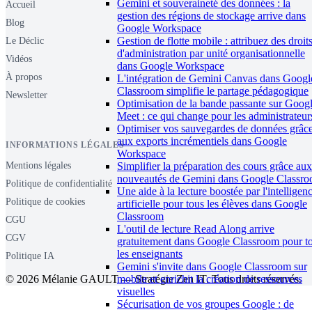
Gemini et souveraineté des données : la
Accueil
gestion des régions de stockage arrive dans
Blog
Google Workspace
Gestion de flotte mobile : attribuez des droit
Le Déclic
d'administration par unité organisationnelle
Vidéos
dans Google Workspace
À propos
L'intégration de Gemini Canvas dans Googl
Classroom simplifie le partage pédagogique
Newsletter
Optimisation de la bande passante sur Goog
Meet : ce qui change pour les administrateur
Optimiser vos sauvegardes de données grâc
aux exports incrémentiels dans Google
INFORMATIONS LÉGALES
Workspace
Simplifier la préparation des cours grâce aux
Mentions légales
nouveautés de Gemini dans Google Classr
Politique de confidentialité
Une aide à la lecture boostée par l'intelligen
Politique de cookies
artificielle pour tous les élèves dans Google
Classroom
CGU
L'outil de lecture Read Along arrive
CGV
gratuitement dans Google Classroom pour t
les enseignants
Politique IA
Gemini s'invite dans Google Classroom sur
mobile et enrichit la création de ressources
© 2026 Mélanie GAULT — Stratégie Zen IT. Tous droits réservés.
visuelles
Sécurisation de vos groupes Google : de