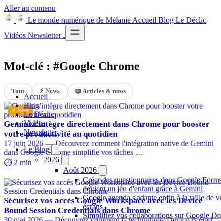
Aller au contenu
Le monde numérique de Mélanie
Accueil
Blog
Le Déclic
Vidéos
Newsletter
Mot-clé : #Google Chrome
⚡ News
Tout
📖 Articles & tutos
Accueil
Blog
⚡ News
Le Déclic
Vidéos
Gemini s'intègre directement dans Chrome pour booster
Newsletter
votre productivité au quotidien
17 juin 2026 — Découvrez comment l'intégration native de Gemini
Le Blog
dans Google Chrome simplifie vos tâches …
2026
⏱️ 2 min
Août 2026
Créer des questionnaires dans Google Form
devient un jeu d'enfant grâce à Gemini
Google agenda s'adapte enfin à la taille de v
Sécurisez vos accès Google Workspace avec les Device
écrans
Bound Session Credentials dans Chrome
Simplifiez vos collaborations sur Google Do
30 mai 2026 — Découvrez comment la technologie Device Bound