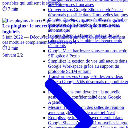
portables qui utilisent le système …
aux entreprises françaises
⏱️ 7 min
Convertir vos Google Slides en vidéos est
désormais possible dans 7 nouvelles langues
Gemini s'invite dans vos feuilles de calcul e
français avec la fonction de remplissage
Les plugins : le secret pour décupler les capacités de vos
automatique
logiciels
Google Agenda affine le partage de vos
5 juin 2022 — Découvrez la définition simple d'un plugin, comment
calendriers et la visibilité des événements
ces modules complémentaires boostent …
récurrents
⏱️ 3 min
Google Meet hardware s'ouvre au protocole
Suivant 2/2
SIP grâce à Pexip
Simplifiez la gestion de vos utilisateurs dans
Google Workspace grâce au support du
protocole SCIM entrant
Transformez vos Google Slides en vidéos
grâce à Google Vids désormais disponible e
français
Déléguer sans tout dévoiler : la nouvelle
gestion de la confidentialité dans Google
Agenda
Mesurer l'occupation des salles de réunion
avec Google Meet et le matériel Neat
Remplissage intelligent avec Gemini dans
Google Sheets s'ouvre à 11 nouvelles langu
Connecter vos salles Google Meet à toutes l