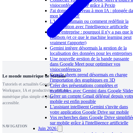
visioconférences SIP grâce à Pexip
J'ai donné un cerveau à mon IA : plongée d
mon brain OKF
L'IA par l'humain ou comment redéfinir la
collaboration avec l'intelligence artificielle
IA en entreprise : pourquoi il n'y a pas que l
chatbots (et ce que le machine learning peut
vraiment t'apporter)
Gemini intègre désormais la gestion de la
localisation des données pour les entreprises
Une nouvelle gestion de la bande passante
dans Google Meet pour optimiser vos
visioconférences
Google sheets prend désormais en charge
Le monde numérique de Mélanie
l'importation des graphiques en 3D
Tutoriels et actualités Google
Créer des présentations complètes et
Workspace, IA et productivité, pour un
modifiables avec Gemini dans Google Slide
Gérer un compte Gmail délégué depuis votr
numérique plus simple et plus
mobile est enfin possible
accessible.
L'assistant intelligent Gemini s'invite dans
votre application Google Drive sur mobile
Vos recherches dans Google Drive simplifié
sur mobile grâce à l'intelligence artificielle
NAVIGATION
Juin 2026