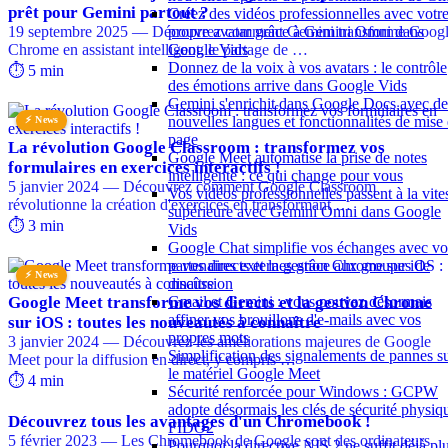
prêt pour Gemini partout ?
Créez des vidéos professionnelles avec votr
19 septembre 2025 — Découvrez comment Gemini transforme Goog
propre avatar grâce à Gemini Omni dans
Chrome en assistant intelligent, le partage de …
Google Vids
Donnez de la voix à vos avatars : le contrôle
⏱️ 5 min
des émotions arrive dans Google Vids
Gemini s'enrichit dans Google Docs avec de
nouvelles langues et fonctionnalités de mise
⚡ News
page
La révolution Google Classroom : transformez vos
Google Meet automatise la prise de notes
formulaires en exercices interactifs !
intelligente : ce qui change pour vous
5 janvier 2024 — Découvrez comment Google Classroom
Vos vidéos professionnelles passent à la vite
révolutionne la création d'exercices en transformant …
supérieure avec Gemini Omni dans Google
⏱️ 3 min
Vids
Google Chat simplifie vos échanges avec vo
partenaires externes grâce aux groupes de
⚡ News
discussion
Google Meet transforme vos directs et la gestion Chrome
Gmail et Gemini : vous pouvez désormais
affiner vos brouillons d'e-mails avec vos
sur iOS : toutes les nouveautés à connaître
propres mots
3 janvier 2024 — Découvrez les améliorations majeures de Google
Simplification des signalements de pannes s
Meet pour la diffusion en direct, y compris …
le matériel Google Meet
⏱️ 4 min
Sécurité renforcée pour Windows : GCPW
adopte désormais les clés de sécurité physiq
Découvrez tous les avantages d'un Chromebook !
FIDO2
5 février 2023 — Les Chromebook de Google sont des ordinateurs
Pourquoi la directive NIS 2 ne suffit déjà pl