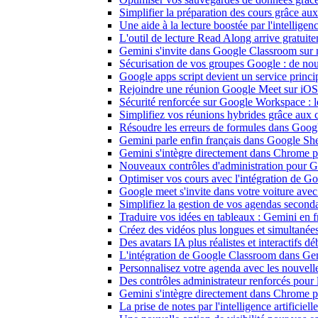
Simplifier la préparation des cours grâce 
Une aide à la lecture boostée par l'intellige
L'outil de lecture Read Along arrive gratui
Gemini s'invite dans Google Classroom sur mo
Sécurisation de vos groupes Google : de nouv
Google apps script devient un service princ
Rejoindre une réunion Google Meet sur iOS d
Sécurité renforcée sur Google Workspace : les
Simplifiez vos réunions hybrides grâce aux 
Résoudre les erreurs de formules dans Goog
Gemini parle enfin français dans Google Shee
Gemini s'intègre directement dans Chrome po
Nouveaux contrôles d'administration pour Gem
Optimiser vos cours avec l'intégration de 
Google meet s'invite dans votre voiture ave
Simplifiez la gestion de vos agendas secon
Traduire vos idées en tableaux : Gemini en 
Créez des vidéos plus longues et simultané
Des avatars IA plus réalistes et interactifs 
L'intégration de Google Classroom dans Gem
Personnalisez votre agenda avec les nouvell
Des contrôles administrateur renforcés pour 
Gemini s'intègre directement dans Chrome po
La prise de notes par l'intelligence artifici