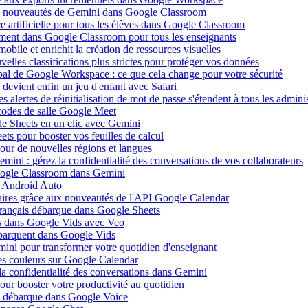
aux nouveautés de Gemini dans Google Classroom
nce artificielle pour tous les élèves dans Google Classroom
tement dans Google Classroom pour tous les enseignants
bile et enrichit la création de ressources visuelles
elles classifications plus strictes pour protéger vos données
ipal de Google Workspace : ce que cela change pour votre sécurité
evient enfin un jeu d'enfant avec Safari
 alertes de réinitialisation de mot de passe s'étendent à tous les admini
codes de salle Google Meet
le Sheets en un clic avec Gemini
ts pour booster vos feuilles de calcul
ur de nouvelles régions et langues
ini : gérez la confidentialité des conversations de vos collaborateurs
Google Classroom dans Gemini
c Android Auto
daires grâce aux nouveautés de l'API Google Calendar
français débarque dans Google Sheets
es dans Google Vids avec Veo
débarquent dans Google Vids
ini pour transformer votre quotidien d'enseignant
es couleurs sur Google Calendar
la confidentialité des conversations dans Gemini
ur booster votre productivité au quotidien
elle débarque dans Google Voice