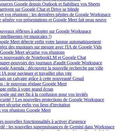
ssources Google depuis Outlook et fiabilisez vos Sheets
 arrivent sur Google Chat et Drive se blinde
et vos réunions : les dernières pépites de Google Workspace
elle génère vos présentations et Google Meet fait peau neuve
nouveaux réflexes à adopter sur Google Workspace
telligentes (et musicales !)
Google Meet détecte enfin votre langue automatiquement
créez des musiques sur mesure avec l'IA de Google Vids
e Google Meet sécurise vos réunions
 les nouveautés de NotebookLM et Google Chat
 super-pouvoirs des journaux d'audit Google Workspace
Google Agenda : découvrez la nouvelle recherche par ville
IA pour naviguer et travailler plus vite
mais un calvaire grâce à cette nouveauté Gmail
ons : le nouveau réglage Google Meet
pte enfin à votre grand écran
ogle qui met fin à la confusion pour vos invités
sécurité ? Les nouvelles protections de Google Workspace
et sécurise enfin vos liens d'invitation
dans vos réunions Google Meet
les nouvelles fonctionnalités à activer d'urgence
ardé : les nouvelles superpuissances de Gemini dans Workspace