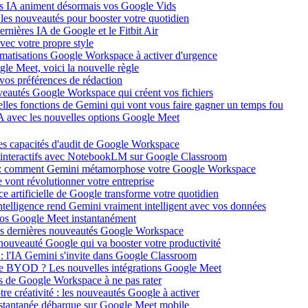
ars IA animent désormais vos Google Vids
: les nouveautés pour booster votre quotidien
rnières IA de Google et le Fitbit Air
vec votre propre style
omatisations Google Workspace à activer d'urgence
gle Meet, voici la nouvelle règle
 vos préférences de rédaction
eautés Google Workspace qui créent vos fichiers
uvelles fonctions de Gemini qui vont vous faire gagner un temps fou
IA avec les nouvelles options Google Meet
les capacités d'audit de Google Workspace
 interactifs avec NotebookLM sur Google Classroom
les : comment Gemini métamorphose votre Google Workspace
ont révolutionner votre entreprise
nce artificielle de Google transforme votre quotidien
ntelligence rend Gemini vraiment intelligent avec vos données
isios Google Meet instantanément
les dernières nouveautés Google Workspace
nouveauté Google qui va booster votre productivité
: l'IA Gemini s'invite dans Google Classroom
r le BYOD ? Les nouvelles intégrations Google Meet
s de Google Workspace à ne pas rater
tre créativité : les nouveautés Google à activer
n instantanée débarque sur Google Meet mobile