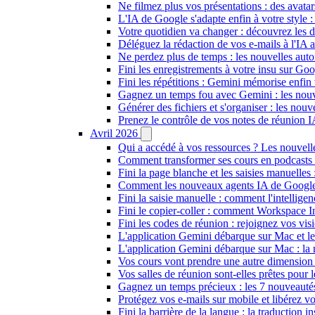
Ne filmez plus vos présentations : des avat
L'IA de Google s'adapte enfin à votre style 
Votre quotidien va changer : découvrez les de
Déléguez la rédaction de vos e-mails à l'IA a
Ne perdez plus de temps : les nouvelles aut
Fini les enregistrements à votre insu sur Goo
Fini les répétitions : Gemini mémorise enfin
Gagnez un temps fou avec Gemini : les nouv
Générer des fichiers et s'organiser : les no
Prenez le contrôle de vos notes de réunion 
Avril 2026
Qui a accédé à vos ressources ? Les nouvel
Comment transformer ses cours en podcasts
Fini la page blanche et les saisies manuel
Comment les nouveaux agents IA de Google v
Fini la saisie manuelle : comment l'intellige
Fini le copier-coller : comment Workspace I
Fini les codes de réunion : rejoignez vos v
L'application Gemini débarque sur Mac et 
L'application Gemini débarque sur Mac : la 
Vos cours vont prendre une autre dimension 
Vos salles de réunion sont-elles prêtes pou
Gagnez un temps précieux : les 7 nouveauté
Protégez vos e-mails sur mobile et libérez vo
Fini la barrière de la langue : la traductio