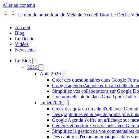
Aller au contenu
Le monde numérique de Mélanie
Accueil
Blog
Le Déclic
Vid
Accueil
Blog
Le Déclic
Vidéos
Newsletter
Le Blog
2026
Août 2026
Créer des questionnaires dans Google Forms
Google agenda s'adapte enfin à la taille de v
Simplifiez vos collaborations sur Google D
Une nouvelle alerte dans Gmail pour éviter 
Juillet 2026
Créez des quiz en un clin d'œil avec Gemin
Des graphiques en nuage de points plus pui
Google Agenda s'offre un affichage sur mes
Générez et modifiez vos visuels avec Gemi
Simplifiez la gestion de vos commentaires da
Des captures d'écran automatiques dans vo