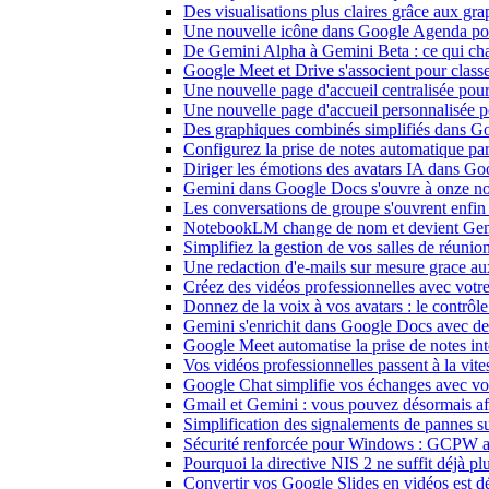
Des visualisations plus claires grâce aux g
Une nouvelle icône dans Google Agenda pour 
De Gemini Alpha à Gemini Beta : ce qui ch
Google Meet et Drive s'associent pour class
Une nouvelle page d'accueil centralisée po
Une nouvelle page d'accueil personnalisée
Des graphiques combinés simplifiés dans Go
Configurez la prise de notes automatique par 
Diriger les émotions des avatars IA dans Go
Gemini dans Google Docs s'ouvre à onze no
Les conversations de groupe s'ouvrent enfin
NotebookLM change de nom et devient Ge
Simplifiez la gestion de vos salles de réuni
Une redaction d'e-mails sur mesure grace au
Créez des vidéos professionnelles avec vot
Donnez de la voix à vos avatars : le contrô
Gemini s'enrichit dans Google Docs avec de 
Google Meet automatise la prise de notes int
Vos vidéos professionnelles passent à la v
Google Chat simplifie vos échanges avec vos
Gmail et Gemini : vous pouvez désormais aff
Simplification des signalements de pannes s
Sécurité renforcée pour Windows : GCPW ad
Pourquoi la directive NIS 2 ne suffit déjà pl
Convertir vos Google Slides en vidéos est d