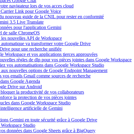
espaces Google Chat
votre navigateur lors de vos acces cloud
ec Carrier Link pour Google Voice
 du nouveau guide de la CNIL pour rester en conformité
mini 3.5 Live Translate
onnées pour l'application Gemini
el de salle ChromeOS
c les nouvelles API de Workspace
 automatique va transformer votre Google Drive
Drive pour une recherche unifiée
le Workspace et vos applications tierces approuvées
ouvelles règles de dlp pour vos pièces jointes dans Google Workspace
ifiez vos automatisations dans Google Workspace Studio
ce aux nouvelles options de Google Endpoint Management
s vos emails Gmail comme sources de recherche
te dans Google Agenda
gle Drive sur Android
bloquer la productivité de vos collaborateurs
force la protection de vos pièces jointes
boucles dans Google Workspace Studio
telligence artificielle de Gemini
ions Gemini en toute sécurité grâce à Google Drive
ns Workspace Studio
 vos données dans Google Sheets grâce à BigQuery