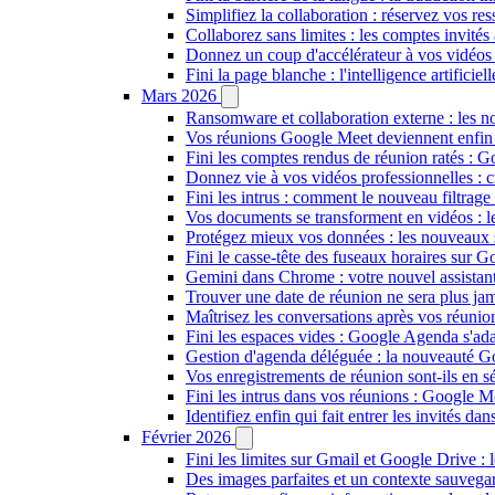
Simplifiez la collaboration : réservez vos re
Collaborez sans limites : les comptes invités
Donnez un coup d'accélérateur à vos vidéos 
Fini la page blanche : l'intelligence artifici
Mars 2026
Ransomware et collaboration externe : les 
Vos réunions Google Meet deviennent enfin in
Fini les comptes rendus de réunion ratés : 
Donnez vie à vos vidéos professionnelles : 
Fini les intrus : comment le nouveau filtrag
Vos documents se transforment en vidéos :
Protégez mieux vos données : les nouveaux
Fini le casse-tête des fuseaux horaires sur 
Gemini dans Chrome : votre nouvel assistant 
Trouver une date de réunion ne sera plus ja
Maîtrisez les conversations après vos réuni
Fini les espaces vides : Google Agenda s'ada
Gestion d'agenda déléguée : la nouveauté Go
Vos enregistrements de réunion sont-ils en 
Fini les intrus dans vos réunions : Google Me
Identifiez enfin qui fait entrer les invités 
Février 2026
Fini les limites sur Gmail et Google Drive : 
Des images parfaites et un contexte sauveg