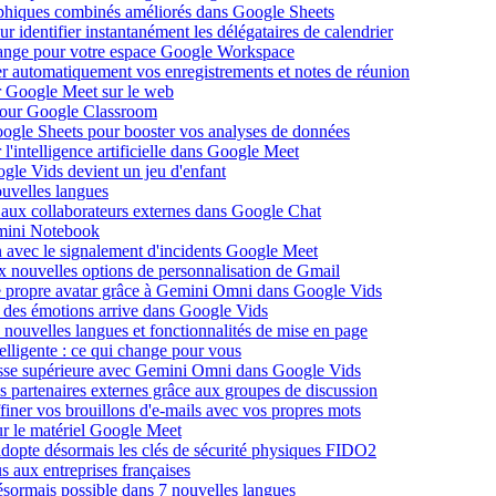
raphiques combinés améliorés dans Google Sheets
identifier instantanément les délégataires de calendrier
ange pour votre espace Google Workspace
er automatiquement vos enregistrements et notes de réunion
ur Google Meet sur le web
 pour Google Classroom
ogle Sheets pour booster vos analyses de données
l'intelligence artificielle dans Google Meet
ogle Vids devient un jeu d'enfant
uvelles langues
 aux collaborateurs externes dans Google Chat
mini Notebook
on avec le signalement d'incidents Google Meet
x nouvelles options de personnalisation de Gmail
re propre avatar grâce à Gemini Omni dans Google Vids
le des émotions arrive dans Google Vids
nouvelles langues et fonctionnalités de mise en page
elligente : ce qui change pour vous
itesse supérieure avec Gemini Omni dans Google Vids
 partenaires externes grâce aux groupes de discussion
iner vos brouillons d'e-mails avec vos propres mots
ur le matériel Google Meet
opte désormais les clés de sécurité physiques FIDO2
us aux entreprises françaises
ésormais possible dans 7 nouvelles langues