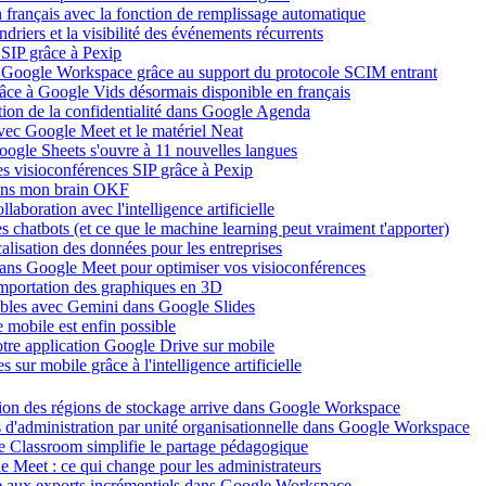
en français avec la fonction de remplissage automatique
riers et la visibilité des événements récurrents
SIP grâce à Pexip
ans Google Workspace grâce au support du protocole SCIM entrant
âce à Google Vids désormais disponible en français
stion de la confidentialité dans Google Agenda
avec Google Meet et le matériel Neat
oogle Sheets s'ouvre à 11 nouvelles langues
es visioconférences SIP grâce à Pexip
dans mon brain OKF
aboration avec l'intelligence artificielle
les chatbots (et ce que le machine learning peut vraiment t'apporter)
alisation des données pour les entreprises
dans Google Meet pour optimiser vos visioconférences
importation des graphiques en 3D
iables avec Gemini dans Google Slides
mobile est enfin possible
votre application Google Drive sur mobile
sur mobile grâce à l'intelligence artificielle
tion des régions de stockage arrive dans Google Workspace
its d'administration par unité organisationnelle dans Google Workspace
 Classroom simplifie le partage pédagogique
e Meet : ce qui change pour les administrateurs
e aux exports incrémentiels dans Google Workspace