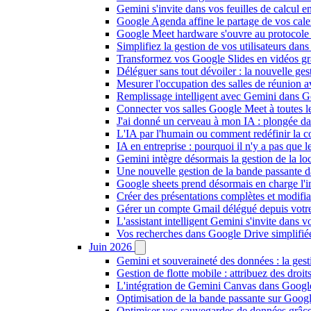
Gemini s'invite dans vos feuilles de calcul 
Google Agenda affine le partage de vos calend
Google Meet hardware s'ouvre au protocole 
Simplifiez la gestion de vos utilisateurs d
Transformez vos Google Slides en vidéos gr
Déléguer sans tout dévoiler : la nouvelle ge
Mesurer l'occupation des salles de réunion 
Remplissage intelligent avec Gemini dans G
Connecter vos salles Google Meet à toutes l
J'ai donné un cerveau à mon IA : plongée 
L'IA par l'humain ou comment redéfinir la coll
IA en entreprise : pourquoi il n'y a pas que 
Gemini intègre désormais la gestion de la loc
Une nouvelle gestion de la bande passante 
Google sheets prend désormais en charge l'
Créer des présentations complètes et modif
Gérer un compte Gmail délégué depuis votre 
L'assistant intelligent Gemini s'invite dans 
Vos recherches dans Google Drive simplifiées 
Juin 2026
Gemini et souveraineté des données : la ges
Gestion de flotte mobile : attribuez des dro
L'intégration de Gemini Canvas dans Google
Optimisation de la bande passante sur Googl
Optimiser vos sauvegardes de données grâc