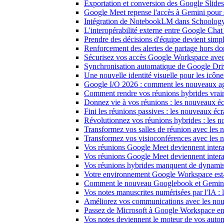
Exportation et conversion des Google Slides c
Google Meet repense l'accès à Gemini pour s
Intégration de NotebookLM dans Schoology : l
L'interopérabilité externe entre Google Cha
Prendre des décisions d'équipe devient sim
Renforcement des alertes de partage hors 
Sécurisez vos accès Google Workspace avec
Synchronisation automatique de Google Dri
Une nouvelle identité visuelle pour les icô
Google I/O 2026 : comment les nouveaux age
Comment rendre vos réunions hybrides vrai
Donnez vie à vos réunions : les nouveaux écra
Fini les réunions passives : les nouveaux é
Révolutionnez vos réunions hybrides : les n
Transformez vos salles de réunion avec les n
Transformez vos visioconférences avec les
Vos réunions Google Meet deviennent interac
Vos réunions Google Meet deviennent intera
Vos réunions hybrides manquent de dynami
Votre environnement Google Workspace est-il
Comment le nouveau Googlebook et Gemini su
Vos notes manuscrites numérisées par l'IA : 
Améliorez vos communications avec les nou
Passez de Microsoft à Google Workspace en 
Vos notes deviennent le moteur de vos au