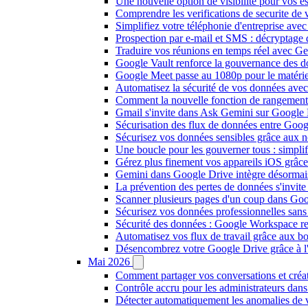
Une nouvelle option de visibilité pour vos 
Comprendre les verifications de securite de 
Simplifiez votre téléphonie d'entreprise av
Prospection par e-mail et SMS : décryptage
Traduire vos réunions en temps réel avec Ge
Google Vault renforce la gouvernance des d
Google Meet passe au 1080p pour le matéri
Automatisez la sécurité de vos données ave
Comment la nouvelle fonction de rangement
Gmail s'invite dans Ask Gemini sur Google 
Sécurisation des flux de données entre Goog
Sécurisez vos données sensibles grâce aux n
Une boucle pour les gouverner tous : simpl
Gérez plus finement vos appareils iOS grâ
Gemini dans Google Drive intègre désormai
La prévention des pertes de données s'invi
Scanner plusieurs pages d'un coup dans Goo
Sécurisez vos données professionnelles sans 
Sécurité des données : Google Workspace ren
Automatisez vos flux de travail grâce aux 
Désencombrez votre Google Drive grâce à l'in
Mai 2026
Comment partager vos conversations et créat
Contrôle accru pour les administrateurs da
Détecter automatiquement les anomalies de