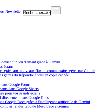
éos
Newsletter
Rechercher...
⌘
K
 devient un jeu d'enfant grâce à Gemini
os écrans
ocs grâce aux nouveaux flux de commentaires gérés par Gemini
les gaffes du Répondre à tous en copie cachée
i dans Google Forms
ssants dans Google Sheets
ure pour vos grands écrans
ni directement dans Google Docs
ns Google Docs grâce à l'intelligence artificielle de Gemini
s comptes rendus Google Meet grâce à Gemini