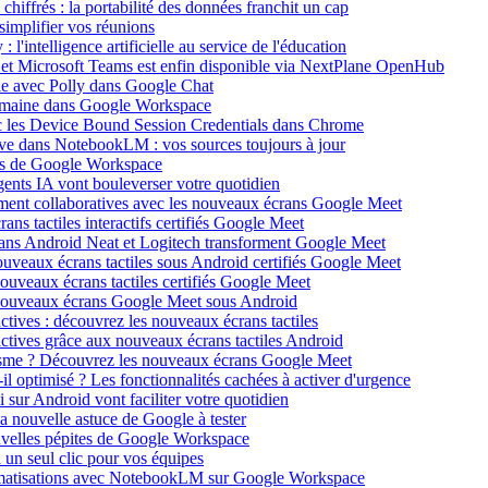
hiffrés : la portabilité des données franchit un cap
implifier vos réunions
'intelligence artificielle au service de l'éducation
t et Microsoft Teams est enfin disponible via NextPlane OpenHub
ple avec Polly dans Google Chat
domaine dans Google Workspace
 les Device Bound Session Credentials dans Chrome
ve dans NotebookLM : vos sources toujours à jour
nes de Google Workspace
nts IA vont bouleverser votre quotidien
ment collaboratives avec les nouveaux écrans Google Meet
ns tactiles interactifs certifiés Google Meet
crans Android Neat et Logitech transforment Google Meet
ouveaux écrans tactiles sous Android certifiés Google Meet
ouveaux écrans tactiles certifiés Google Meet
 nouveaux écrans Google Meet sous Android
tives : découvrez les nouveaux écrans tactiles
ctives grâce aux nouveaux écrans tactiles Android
sme ? Découvrez les nouveaux écrans Google Meet
 optimisé ? Les fonctionnalités cachées à activer d'urgence
r Android vont faciliter votre quotidien
la nouvelle astuce de Google à tester
velles pépites de Google Workspace
un seul clic pour vos équipes
tomatisations avec NotebookLM sur Google Workspace