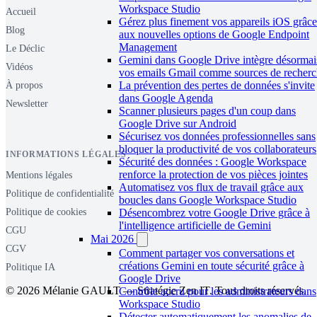
Workspace Studio
Accueil
Gérez plus finement vos appareils iOS grâce
Blog
aux nouvelles options de Google Endpoint
Management
Le Déclic
Gemini dans Google Drive intègre désormai
Vidéos
vos emails Gmail comme sources de recher
La prévention des pertes de données s'invite
À propos
dans Google Agenda
Newsletter
Scanner plusieurs pages d'un coup dans
Google Drive sur Android
Sécurisez vos données professionnelles sans
bloquer la productivité de vos collaborateurs
INFORMATIONS LÉGALES
Sécurité des données : Google Workspace
renforce la protection de vos pièces jointes
Mentions légales
Automatisez vos flux de travail grâce aux
Politique de confidentialité
boucles dans Google Workspace Studio
Désencombrez votre Google Drive grâce à
Politique de cookies
l'intelligence artificielle de Gemini
CGU
Mai 2026
CGV
Comment partager vos conversations et
créations Gemini en toute sécurité grâce à
Politique IA
Google Drive
© 2026 Mélanie GAULT — Stratégie Zen IT. Tous droits réservés.
Contrôle accru pour les administrateurs dans
Workspace Studio
Détecter automatiquement les anomalies de