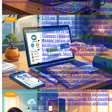
s'associent pour classer et structurer …
visioconférences SIP grâce à Pexip
⏱️ 2 min
J'ai donné un cerveau à mon IA : plongée d
mon brain OKF
L'IA par l'humain ou comment redéfinir la
⚡ News
collaboration avec l'intelligence artificielle
IA en entreprise : pourquoi il n'y a pas que l
chatbots (et ce que le machine learning peut
vraiment t'apporter)
Gemini intègre désormais la gestion de la
localisation des données pour les entreprises
Une nouvelle gestion de la bande passante
dans Google Meet pour optimiser vos
visioconférences
Une nouvelle page d'accueil centralisée pour Google Meet
Google sheets prend désormais en charge
sur le web
l'importation des graphiques en 3D
22 juillet 2026 — Découvrez la nouvelle page d'accueil de Google
Créer des présentations complètes et
Meet sur le web : un véritable tableau de …
modifiables avec Gemini dans Google Slide
Gérer un compte Gmail délégué depuis votr
⏱️ 2 min
mobile est enfin possible
L'assistant intelligent Gemini s'invite dans
votre application Google Drive sur mobile
⚡ News
Vos recherches dans Google Drive simplifié
sur mobile grâce à l'intelligence artificielle
Juin 2026