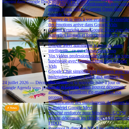
Gemini dans Google Docs transforme la gestion …
Créez des vidéos professionnelles avec votr
⏱️ 3 min
propre avatar grâce à Gemini Omni dans
Google Vids
Donnez de la voix à vos avatars : le contrôle
des émotions arrive dans Google Vids
Gemini s'enrichit dans Google Docs avec de
nouvelles langues et fonctionnalités de mise
page
Google Meet automatise la prise de notes
intelligente : ce qui change pour vous
Vos vidéos professionnelles passent à la vite
supérieure avec Gemini Omni dans Google
Vids
Une nouvelle icône dans Google Agenda pour identifier
Google Chat simplifie vos échanges avec vo
partenaires externes grâce aux groupes de
instantanément les délégataires de calendrier
discussion
24 juillet 2026 — Découvrez comment la nouvelle mise à jour de
Gmail et Gemini : vous pouvez désormais
Google Agenda vous permet de repérer en un …
affiner vos brouillons d'e-mails avec vos
⏱️ 3 min
propres mots
Simplification des signalements de pannes s
le matériel Google Meet
⚡ News
Sécurité renforcée pour Windows : GCPW
adopte désormais les clés de sécurité physiq
FIDO2
Pourquoi la directive NIS 2 ne suffit déjà pl