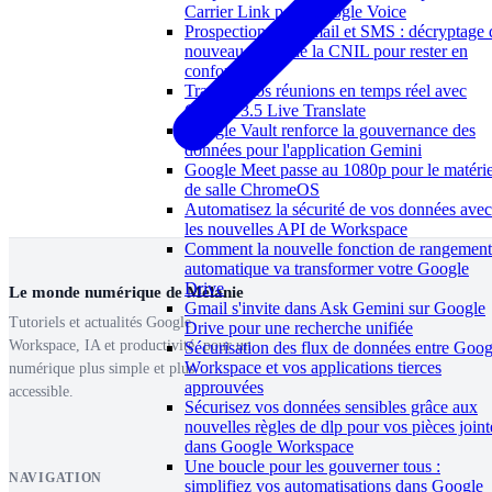
Carrier Link pour Google Voice
Prospection par e-mail et SMS : décryptage 
nouveau guide de la CNIL pour rester en
conformité
Traduire vos réunions en temps réel avec
Gemini 3.5 Live Translate
Google Vault renforce la gouvernance des
données pour l'application Gemini
Google Meet passe au 1080p pour le matérie
de salle ChromeOS
Automatisez la sécurité de vos données avec
les nouvelles API de Workspace
Comment la nouvelle fonction de rangement
automatique va transformer votre Google
Drive
Le monde numérique de Mélanie
Gmail s'invite dans Ask Gemini sur Google
Tutoriels et actualités Google
Drive pour une recherche unifiée
Workspace, IA et productivité, pour un
Sécurisation des flux de données entre Goog
Workspace et vos applications tierces
numérique plus simple et plus
approuvées
accessible.
Sécurisez vos données sensibles grâce aux
nouvelles règles de dlp pour vos pièces joint
dans Google Workspace
Une boucle pour les gouverner tous :
NAVIGATION
simplifiez vos automatisations dans Google