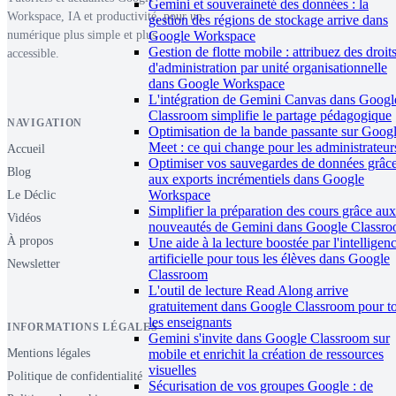
Gemini et souveraineté des données : la
Workspace, IA et productivité, pour un
gestion des régions de stockage arrive dans
numérique plus simple et plus
Google Workspace
Gestion de flotte mobile : attribuez des droit
accessible.
d'administration par unité organisationnelle
dans Google Workspace
L'intégration de Gemini Canvas dans Googl
Classroom simplifie le partage pédagogique
NAVIGATION
Optimisation de la bande passante sur Goog
Meet : ce qui change pour les administrateur
Accueil
Optimiser vos sauvegardes de données grâc
Blog
aux exports incrémentiels dans Google
Workspace
Le Déclic
Simplifier la préparation des cours grâce aux
Vidéos
nouveautés de Gemini dans Google Classr
À propos
Une aide à la lecture boostée par l'intelligen
artificielle pour tous les élèves dans Google
Newsletter
Classroom
L'outil de lecture Read Along arrive
gratuitement dans Google Classroom pour t
les enseignants
INFORMATIONS LÉGALES
Gemini s'invite dans Google Classroom sur
mobile et enrichit la création de ressources
Mentions légales
visuelles
Politique de confidentialité
Sécurisation de vos groupes Google : de