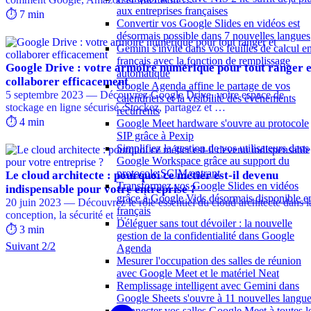
aux entreprises françaises
⏱️ 7 min
Convertir vos Google Slides en vidéos est
désormais possible dans 7 nouvelles langues
Gemini s'invite dans vos feuilles de calcul e
français avec la fonction de remplissage
Google Drive : votre armoire numérique pour tout ranger e
automatique
collaborer efficacement
Google Agenda affine le partage de vos
5 septembre 2023 — Découvrez Google Drive, votre espace de
calendriers et la visibilité des événements
stockage en ligne sécurisé. Stockez, partagez et …
récurrents
⏱️ 4 min
Google Meet hardware s'ouvre au protocole
SIP grâce à Pexip
Simplifiez la gestion de vos utilisateurs dans
Google Workspace grâce au support du
protocole SCIM entrant
Le cloud architecte : pourquoi ce métier est-il devenu
Transformez vos Google Slides en vidéos
indispensable pour votre entreprise ?
grâce à Google Vids désormais disponible e
20 juin 2023 — Découvrez le rôle essentiel du cloud architecte dans l
français
conception, la sécurité et …
Déléguer sans tout dévoiler : la nouvelle
⏱️ 3 min
gestion de la confidentialité dans Google
Suivant 2/2
Agenda
Mesurer l'occupation des salles de réunion
avec Google Meet et le matériel Neat
Remplissage intelligent avec Gemini dans
Google Sheets s'ouvre à 11 nouvelles langu
Connecter vos salles Google Meet à toutes l