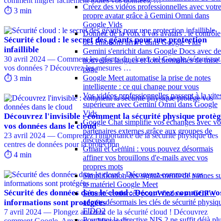
comment migrer facilement toutes vos données, …
Créez des vidéos professionnelles avec votr
⏱️ 3 min
propre avatar grâce à Gemini Omni dans
Google Vids
Donnez de la voix à vos avatars : le contrôle
Sécurité cloud : le secret des géants pour une protection
des émotions arrive dans Google Vids
infaillible
Gemini s'enrichit dans Google Docs avec de
30 avril 2024 — Comment les géants du cloud, tel Google, sécurisent
nouvelles langues et fonctionnalités de mise
vos données ? Découvrez les mesures …
page
Google Meet automatise la prise de notes
⏱️ 3 min
intelligente : ce qui change pour vous
Vos vidéos professionnelles passent à la vite
supérieure avec Gemini Omni dans Google
Vids
Découvrez l'invisible : comment la sécurité physique protè
Google Chat simplifie vos échanges avec vo
vos données dans le cloud
partenaires externes grâce aux groupes de
23 avril 2024 — Comprenez l'importance de la sécurité physique des
discussion
centres de données pour la protection …
Gmail et Gemini : vous pouvez désormais
⏱️ 4 min
affiner vos brouillons d'e-mails avec vos
propres mots
Simplification des signalements de pannes s
le matériel Google Meet
Sécurité des données dans le cloud : Découvrez comment vo
Sécurité renforcée pour Windows : GCPW
informations sont protégées
adopte désormais les clés de sécurité physiq
FIDO2
7 avril 2024 — Plongez au cœur de la sécurité cloud ! Découvrez
Pourquoi la directive NIS 2 ne suffit déjà pl
comment Google, Amazon et Microsoft …