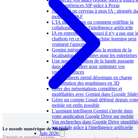
visioconférences SIP grâce à Pexip
J'ai donné un cerveau à mon IA : plongée d
mon brain OKF
L'IA par l'humain ou comment redéfinir la
collaboration avec l'intelligence artificielle
IA en entreprise : pourquoi il n'y a pas que l
chatbots (et ce que le machine learning peut
vraiment t'apporter)
Gemini intègre désormais la gestion de la
localisation des données pour les entreprises
Une nouvelle gestion de la bande passante
dans Google Meet pour optimiser vos
visioconférences
Google sheets prend désormais en charge
l'importation des graphiques en 3D
Créer des présentations complètes et
modifiables avec Gemini dans Google Slide
Gérer un compte Gmail délégué depuis votr
mobile est enfin possible
L'assistant intelligent Gemini s'invite dans
votre application Google Drive sur mobile
Vos recherches dans Google Drive simplifié
sur mobile grâce à l'intelligence artificielle
Le monde numérique de Mélanie
Juin 2026
Tutoriels et actualités Google