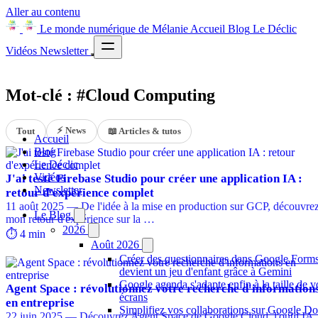
Aller au contenu
Le monde numérique de Mélanie
Accueil
Blog
Le Déclic
Vidéos
Newsletter
Mot-clé : #Cloud Computing
⚡ News
Tout
📖 Articles & tutos
Accueil
Blog
Le Déclic
Vidéos
J'ai testé Firebase Studio pour créer une application IA :
Newsletter
retour d'expérience complet
11 août 2025 — De l'idée à la mise en production sur GCP, découvre
Le Blog
mon retour d'expérience sur la …
2026
⏱️ 4 min
Août 2026
Créer des questionnaires dans Google Form
devient un jeu d'enfant grâce à Gemini
Google agenda s'adapte enfin à la taille de v
Agent Space : révolutionnez votre recherche d'information
écrans
en entreprise
Simplifiez vos collaborations sur Google Do
22 juin 2025 — Découvrez Agent Space de Google Cloud, l'outil IA