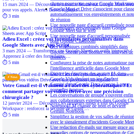
change pour votre espace Google Workspac
15 mars 2024 — Découvrez la retouche beauté sur Google Meet Web
Google Meet et Drive s'associent pour class
pour vos appels. Alertes Drive, réglages …
automatiquement vos enregistrements et not
⏱️ 3 min
de réunion
Une nouvelle page d'accueil centralisée pou
Google Meet sur le web
Une nouvelle page d'accueil personnalisée
Adieu Excel : créez vos formulaires personnalisés dans
pour Google Classroom
Google Sheets avec App Script
Des graphiques combinés simplifiés dans
3 mars 2024 — Transformez vos Google Sheets en outils interactifs !
Google Sheets pour booster vos analyses de
Apprenez à créer des formulaires …
données
⏱️ 5 min
Configurez la prise de notes automatique pa
l'intelligence artificielle dans Google Meet
Diriger les émotions des avatars IA dans
⚡ News
Google Vids devient un jeu d'enfant
Gemini dans Google Docs s'ouvre à onze
Votre Gmail est-il vraiment à l'abri des cyberattaques ? Et
nouvelles langues
comment partager vos vidéos Drive avec une précision
Les conversations de groupe s'ouvrent enfin
chirurgicale ?
aux collaborateurs externes dans Google Ch
12 janvier 2024 — Découvrez les dernières mises à jour de Google
NotebookLM change de nom et devient
Workspace : renforcez la sécurité de Gmail …
Gemini Notebook
⏱️ 5 min
Simplifiez la gestion de vos salles de réunio
avec le signalement d'incidents Google Mee
Une redaction d'e-mails sur mesure grace au
nouvelles options de personnalisation de Gm