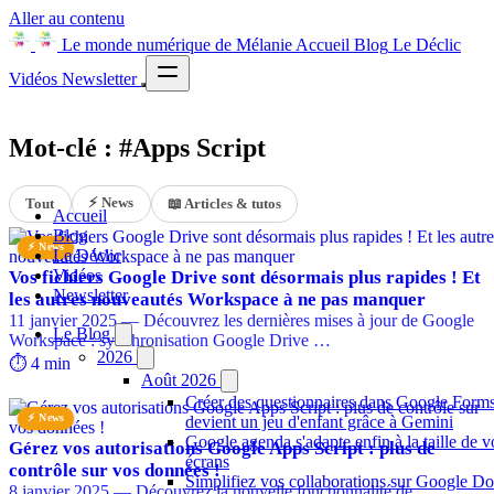
Aller au contenu
Le monde numérique de Mélanie
Accueil
Blog
Le Déclic
Vidéos
Newsletter
Mot-clé : #Apps Script
⚡ News
Tout
📖 Articles & tutos
Accueil
Blog
⚡ News
Le Déclic
Vidéos
Vos fichiers Google Drive sont désormais plus rapides ! Et
Newsletter
les autres nouveautés Workspace à ne pas manquer
11 janvier 2025 — Découvrez les dernières mises à jour de Google
Le Blog
Workspace : synchronisation Google Drive …
2026
⏱️ 4 min
Août 2026
Créer des questionnaires dans Google Form
⚡ News
devient un jeu d'enfant grâce à Gemini
Google agenda s'adapte enfin à la taille de v
Gérez vos autorisations Google Apps Script : plus de
écrans
contrôle sur vos données !
Simplifiez vos collaborations sur Google Do
8 janvier 2025 — Découvrez la nouvelle fonctionnalité de