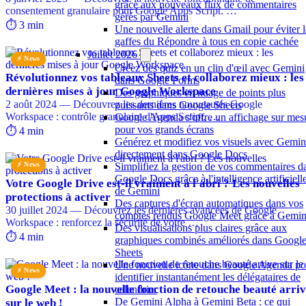
grâce aux nouveaux flux de commentaires
consentement granulaire pour Google Apps Script. …
gérés par Gemini
⏱️ 3 min
Une nouvelle alerte dans Gmail pour éviter l
gaffes du Répondre à tous en copie cachée
Juillet 2026
⚡ News
Créez des quiz en un clin d'œil avec Gemini
Révolutionnez vos tableaux Sheets et collaborez mieux : les
dans Google Forms
dernières mises à jour Google Workspace
Des graphiques en nuage de points plus
2 août 2024 — Découvrez les dernières nouveautés Google
puissants dans Google Sheets
Workspace : contrôle granulaire d'Apps Script, …
Google Agenda s'offre un affichage sur mes
pour vos grands écrans
⏱️ 4 min
Générez et modifiez vos visuels avec Gemin
directement dans Google Docs
⚡ News
Simplifiez la gestion de vos commentaires d
Google Docs grâce à l'intelligence artificiell
Votre Google Drive est-il vraiment à l'abri ? Les nouvelles
de Gemini
protections à activer
Des captures d'écran automatiques dans vos
30 juillet 2024 — Découvrez les dernières avancées de Google
comptes rendus Google Meet grâce à Gemin
Workspace : renforcez la sécurité de votre …
Des visualisations plus claires grâce aux
⏱️ 4 min
graphiques combinés améliorés dans Googl
Sheets
Une nouvelle icône dans Google Agenda po
⚡ News
identifier instantanément les délégataires de
Google Meet : la nouvelle fonction de retouche beauté arri
calendrier
De Gemini Alpha à Gemini Beta : ce qui
sur le web !