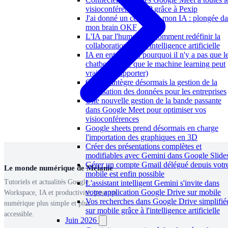
visioconférences SIP grâce à Pexip
J'ai donné un cerveau à mon IA : plongée d
mon brain OKF
L'IA par l'humain ou comment redéfinir la
collaboration avec l'intelligence artificielle
IA en entreprise : pourquoi il n'y a pas que l
chatbots (et ce que le machine learning peut
vraiment t'apporter)
Gemini intègre désormais la gestion de la
localisation des données pour les entreprises
Une nouvelle gestion de la bande passante
dans Google Meet pour optimiser vos
visioconférences
Google sheets prend désormais en charge
l'importation des graphiques en 3D
Créer des présentations complètes et
modifiables avec Gemini dans Google Slide
Gérer un compte Gmail délégué depuis votr
Le monde numérique de Mélanie
mobile est enfin possible
Tutoriels et actualités Google
L'assistant intelligent Gemini s'invite dans
votre application Google Drive sur mobile
Workspace, IA et productivité, pour un
Vos recherches dans Google Drive simplifié
numérique plus simple et plus
sur mobile grâce à l'intelligence artificielle
accessible.
Juin 2026