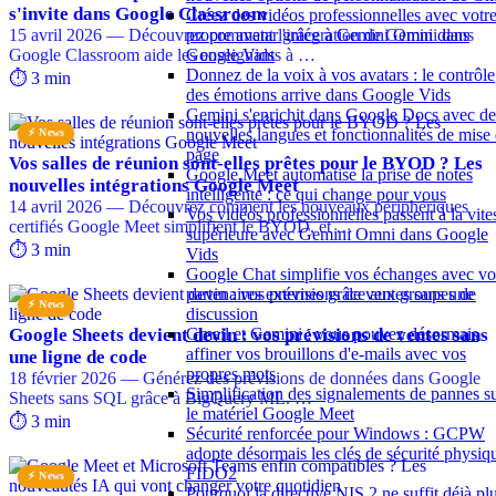
s'invite dans Google Classroom
Créez des vidéos professionnelles avec votr
15 avril 2026 — Découvrez comment l'intégration de Gemini dans
propre avatar grâce à Gemini Omni dans
Google Classroom aide les enseignants à …
Google Vids
Donnez de la voix à vos avatars : le contrôle
⏱️ 3 min
des émotions arrive dans Google Vids
Gemini s'enrichit dans Google Docs avec de
nouvelles langues et fonctionnalités de mise
⚡ News
page
Vos salles de réunion sont-elles prêtes pour le BYOD ? Les
Google Meet automatise la prise de notes
nouvelles intégrations Google Meet
intelligente : ce qui change pour vous
14 avril 2026 — Découvrez comment les nouveaux périphériques
Vos vidéos professionnelles passent à la vite
certifiés Google Meet simplifient le BYOD, et …
supérieure avec Gemini Omni dans Google
⏱️ 3 min
Vids
Google Chat simplifie vos échanges avec vo
partenaires externes grâce aux groupes de
⚡ News
discussion
Google Sheets devient devin : vos prévisions de ventes sans
Gmail et Gemini : vous pouvez désormais
affiner vos brouillons d'e-mails avec vos
une ligne de code
propres mots
18 février 2026 — Générez des prévisions de données dans Google
Simplification des signalements de pannes s
Sheets sans SQL grâce à BigQuery ML. …
le matériel Google Meet
⏱️ 3 min
Sécurité renforcée pour Windows : GCPW
adopte désormais les clés de sécurité physiq
FIDO2
⚡ News
Pourquoi la directive NIS 2 ne suffit déjà pl