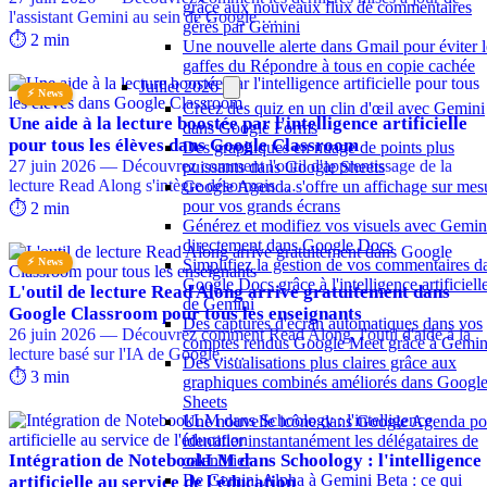
grâce aux nouveaux flux de commentaires
l'assistant Gemini au sein de Google …
gérés par Gemini
⏱️ 2 min
Une nouvelle alerte dans Gmail pour éviter l
gaffes du Répondre à tous en copie cachée
Juillet 2026
⚡ News
Créez des quiz en un clin d'œil avec Gemini
Une aide à la lecture boostée par l'intelligence artificielle
dans Google Forms
pour tous les élèves dans Google Classroom
Des graphiques en nuage de points plus
27 juin 2026 — Découvrez comment l'outil d'apprentissage de la
puissants dans Google Sheets
lecture Read Along s'intègre désormais …
Google Agenda s'offre un affichage sur mes
pour vos grands écrans
⏱️ 2 min
Générez et modifiez vos visuels avec Gemin
directement dans Google Docs
⚡ News
Simplifiez la gestion de vos commentaires d
Google Docs grâce à l'intelligence artificiell
L'outil de lecture Read Along arrive gratuitement dans
de Gemini
Google Classroom pour tous les enseignants
Des captures d'écran automatiques dans vos
26 juin 2026 — Découvrez comment Read Along, l'outil d'aide à la
comptes rendus Google Meet grâce à Gemin
lecture basé sur l'IA de Google, …
Des visualisations plus claires grâce aux
⏱️ 3 min
graphiques combinés améliorés dans Googl
Sheets
Une nouvelle icône dans Google Agenda po
identifier instantanément les délégataires de
Intégration de NotebookLM dans Schoology : l'intelligence
calendrier
De Gemini Alpha à Gemini Beta : ce qui
artificielle au service de l'éducation