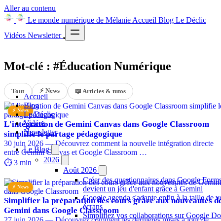
Aller au contenu
Le monde numérique de Mélanie
Accueil
Blog
Le Déclic
Vidéos
Newsletter
Mot-clé : #Éducation Numérique
⚡ News
Tout
📖 Articles & tutos
Accueil
Blog
⚡ News
Le Déclic
Vidéos
L'intégration de Gemini Canvas dans Google Classroom
Newsletter
simplifie le partage pédagogique
30 juin 2026 — Découvrez comment la nouvelle intégration directe
Le Blog
entre Gemini Canvas et Google Classroom …
2026
⏱️ 3 min
Août 2026
Créer des questionnaires dans Google Form
⚡ News
devient un jeu d'enfant grâce à Gemini
Google agenda s'adapte enfin à la taille de v
Simplifier la préparation des cours grâce aux nouveautés d
écrans
Gemini dans Google Classroom
Simplifiez vos collaborations sur Google Do
27 juin 2026 — Découvrez comment les dernières mises à jour de