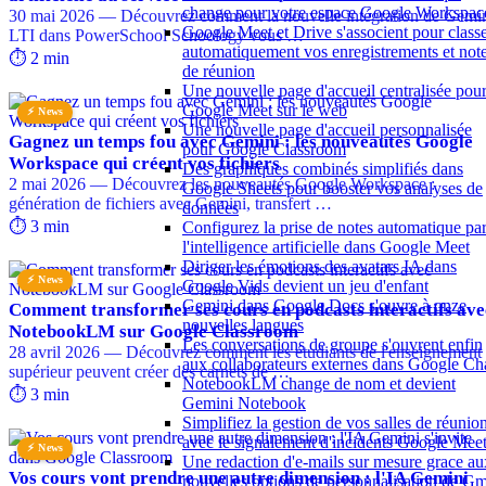
change pour votre espace Google Workspac
30 mai 2026 — Découvrez comment la nouvelle intégration de Gemi
Google Meet et Drive s'associent pour class
LTI dans PowerSchool Schoology vous …
automatiquement vos enregistrements et not
⏱️ 2 min
de réunion
Une nouvelle page d'accueil centralisée pou
Google Meet sur le web
⚡ News
Une nouvelle page d'accueil personnalisée
Gagnez un temps fou avec Gemini : les nouveautés Google
pour Google Classroom
Workspace qui créent vos fichiers
Des graphiques combinés simplifiés dans
2 mai 2026 — Découvrez les nouveautés Google Workspace :
Google Sheets pour booster vos analyses de
génération de fichiers avec Gemini, transfert …
données
⏱️ 3 min
Configurez la prise de notes automatique pa
l'intelligence artificielle dans Google Meet
Diriger les émotions des avatars IA dans
⚡ News
Google Vids devient un jeu d'enfant
Gemini dans Google Docs s'ouvre à onze
Comment transformer ses cours en podcasts interactifs ave
nouvelles langues
NotebookLM sur Google Classroom
Les conversations de groupe s'ouvrent enfin
28 avril 2026 — Découvrez comment les étudiants de l'enseignement
aux collaborateurs externes dans Google Ch
supérieur peuvent créer des carnets de …
NotebookLM change de nom et devient
⏱️ 3 min
Gemini Notebook
Simplifiez la gestion de vos salles de réunio
avec le signalement d'incidents Google Mee
⚡ News
Une redaction d'e-mails sur mesure grace au
Vos cours vont prendre une autre dimension : l'IA Gemini
nouvelles options de personnalisation de Gm