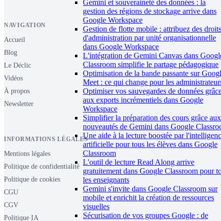
Gemini et souveraineté des données : la
gestion des régions de stockage arrive dans
Google Workspace
NAVIGATION
Gestion de flotte mobile : attribuez des droit
d'administration par unité organisationnelle
Accueil
dans Google Workspace
Blog
L'intégration de Gemini Canvas dans Googl
Classroom simplifie le partage pédagogique
Le Déclic
Optimisation de la bande passante sur Goog
Vidéos
Meet : ce qui change pour les administrateur
Optimiser vos sauvegardes de données grâc
À propos
aux exports incrémentiels dans Google
Newsletter
Workspace
Simplifier la préparation des cours grâce aux
nouveautés de Gemini dans Google Classr
Une aide à la lecture boostée par l'intelligen
INFORMATIONS LÉGALES
artificielle pour tous les élèves dans Google
Classroom
Mentions légales
L'outil de lecture Read Along arrive
Politique de confidentialité
gratuitement dans Google Classroom pour t
les enseignants
Politique de cookies
Gemini s'invite dans Google Classroom sur
CGU
mobile et enrichit la création de ressources
CGV
visuelles
Sécurisation de vos groupes Google : de
Politique IA