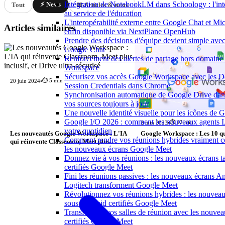
Intégration de NotebookLM dans Schoology : l'intel
⚡ News
Tout
📖 Articles & tutos
au service de l'éducation
L'interopérabilité externe entre Google Chat et Mi
Articles similaires
enfin disponible via NextPlane OpenHub
Prendre des décisions d'équipe devient simple ave
Google Chat
Renforcement des alertes de partage hors domaine
Workspace
Sécurisez vos accès Google Workspace avec les 
⏱️ 5 min
20 juin 2024
•
Session Credentials dans Chrome
Synchronisation automatique de Google Drive d
vos sources toujours à jour
Une nouvelle identité visuelle pour les icônes de
Google I/O 2026 : comment les nouveaux agents I
⏱️ 12 min
2 juin 2023
•
votre quotidien
Les nouveautés Google Workspace : L'IA
Google Workspace : Les 10 qu
Comment rendre vos réunions hybrides vraiment co
qui réinvente Classroom, Meet plus
!
les nouveaux écrans Google Meet
inclusif, et Drive ultra-sécurisé
Donnez vie à vos réunions : les nouveaux écrans tac
certifiés Google Meet
Fini les réunions passives : les nouveaux écrans A
Logitech transforment Google Meet
Révolutionnez vos réunions hybrides : les nouveaux
sous Android certifiés Google Meet
Transformez vos salles de réunion avec les nouveau
certifiés Google Meet