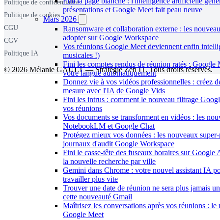
Fini la page blanche : l'intelligence artificielle gén
Politique de confidentialité
présentations et Google Meet fait peau neuve
Politique de cookies
Mars 2026
CGU
Ransomware et collaboration externe : les nouveau
adopter sur Google Workspace
CGV
Vos réunions Google Meet deviennent enfin intellig
Politique IA
musicales !)
Fini les comptes rendus de réunion ratés : Google 
© 2026 Mélanie GAULT — Stratégie Zen IT. Tous droits réservés.
votre langue automatiquement
Donnez vie à vos vidéos professionnelles : créez d
mesure avec l'IA de Google Vids
Fini les intrus : comment le nouveau filtrage Goog
vos réunions
Vos documents se transforment en vidéos : les nou
NotebookLM et Google Chat
Protégez mieux vos données : les nouveaux super-
journaux d'audit Google Workspace
Fini le casse-tête des fuseaux horaires sur Google
la nouvelle recherche par ville
Gemini dans Chrome : votre nouvel assistant IA po
travailler plus vite
Trouver une date de réunion ne sera plus jamais un
cette nouveauté Gmail
Maîtrisez les conversations après vos réunions : l
Google Meet