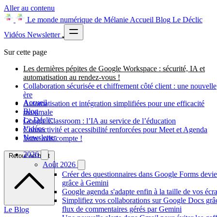
Aller au contenu
Le monde numérique de Mélanie
Accueil
Blog
Le Déclic
Vidéos
Newsletter
Sur cette page
Les dernières pépites de Google Workspace : sécurité, IA et
automatisation au rendez-vous !
Collaboration sécurisée et chiffrement côté client : une nouvelle
ère
Accueil
Automatisation et intégration simplifiées pour une efficacité
Blog
maximale
Le Déclic
Google Classroom : l’IA au service de l’éducation
Vidéos
Connectivité et accessibilité renforcées pour Meet et Agenda
Newsletter
Votre avis compte !
2026
Retour en haut
Août 2026
Créer des questionnaires dans Google Forms devien
grâce à Gemini
Google agenda s'adapte enfin à la taille de vos écr
Simplifiez vos collaborations sur Google Docs gr
flux de commentaires gérés par Gemini
Le Blog