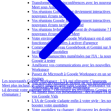
Transformez vos visioconférences avec les nouve
Meet sous Android
Vos réunions Google Meet deviennent interactives 
nouveaux écrans tactiles
Vos réunions Google Meet deviennent interactives
nouveaux écrans tactiles Android
Vos réunions hybrides manquent de dynamisme ? 
nouveaux écrans Google Meet
Votre environnement Google Workspace est-il opti
fonctionnalités cachées à activer d'urgence
Comment le nouveau Googlebook et Gemini sur A
faciliter votre quotidien
Vos notes manuscrites numérisées par l'IA : la nouv
Google à tester
Améliorez vos communications avec les nouvelles
Workspace
Passez de Microsoft à Google Workspace en un seu
équipes
Les nouveautés Google Workspace : L'IA qui réinvente Classroom,
Vos notes deviennent le moteur de vos automatisat
Meet plus inclusif, et Drive ultra-sécurisé
Votre Google Workspace va
NotebookLM sur Google Workspace
t-il devenir votre assistant idéal ? Découvrez les révolutions Gemini et
Ne filmez plus vos présentations : des avatars IA 
eSignature !
vos Google Vids
L'IA de Google s'adapte enfin à votre style : les n
booster votre quotidien
Votre quotidien va changer : découvrez les dernièr