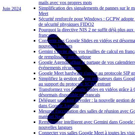
mails avec vos propres mots
Simplification des signalements de pannes sur le m
Juin 2024
Meet
Sécurité renforcée pour Windows : GCPW adopte d
de sécurité physiques FIDO2
Pourquoi la directive NIS 2 ne suffit déjà plus aux 
françaises
Convertir vos Google Slides en vidéos est désorma
nouvelles langues
Gemini s'invite dans vos feuilles de calcul en franç
de remplissage automatique
Google Agenda affine le partage de vos calendriers e
événements récurrents
Google Meet hardware s'ouvre au protocole SIP gr
Simplifiez la gestion de vos utilisateurs dans Goo
au support du protocole SCIM entrant
Transformez vos Google Slides en vidéos grâce à
désormais disponible en français
Déléguer sans tout dévoiler : la nouvelle gestion de
dans Google Agenda
Mesurer l'occupation des salles de réunion avec Go
matériel Neat
Remplissage intelligent avec Gemini dans Google 
nouvelles langues
Connecter vos salles Google Meet à toutes les vis