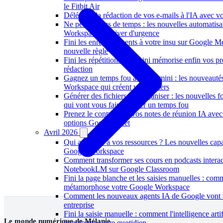
le Fitbit Air
Déléguez la rédaction de vos e-mails à l'IA avec vo
Ne perdez plus de temps : les nouvelles automatis
Workspace à activer d'urgence
Fini les enregistrements à votre insu sur Google Me
nouvelle règle
Fini les répétitions : Gemini mémorise enfin vos p
rédaction
Gagnez un temps fou avec Gemini : les nouveauté
Workspace qui créent vos fichiers
Générer des fichiers et s'organiser : les nouvelles
qui vont vous faire gagner un temps fou
Prenez le contrôle de vos notes de réunion IA avec
options Google Meet
Avril 2026
Qui a accédé à vos ressources ? Les nouvelles capa
Google Workspace
Comment transformer ses cours en podcasts interac
NotebookLM sur Google Classroom
Fini la page blanche et les saisies manuelles : co
métamorphose votre Google Workspace
Comment les nouveaux agents IA de Google vont r
entreprise
Fini la saisie manuelle : comment l'intelligence arti
Le monde numérique de Mélanie
transforme votre quotidien