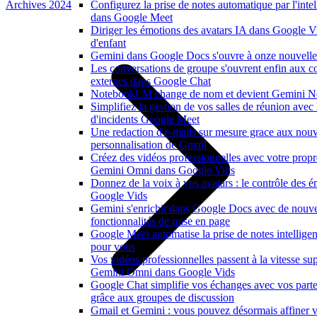
Archives 2024
Configurez la prise de notes automatique par l'intell
dans Google Meet
Diriger les émotions des avatars IA dans Google V
d'enfant
Gemini dans Google Docs s'ouvre à onze nouvelle
Les conversations de groupe s'ouvrent enfin aux co
externes dans Google Chat
NotebookLM change de nom et devient Gemini N
Simplifiez la gestion de vos salles de réunion avec
d'incidents Google Meet
Une redaction d'e-mails sur mesure grace aux nouv
personnalisation de Gmail
Créez des vidéos professionnelles avec votre propr
Gemini Omni dans Google Vids
Donnez de la voix à vos avatars : le contrôle des é
Google Vids
Gemini s'enrichit dans Google Docs avec de nouvel
fonctionnalités de mise en page
Google Meet automatise la prise de notes intelligen
pour vous
Vos vidéos professionnelles passent à la vitesse su
Gemini Omni dans Google Vids
Google Chat simplifie vos échanges avec vos parte
grâce aux groupes de discussion
Gmail et Gemini : vous pouvez désormais affiner v