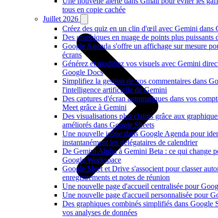
Une nouvelle alerte dans Gmail pour éviter les ga
tous en copie cachée
Juillet 2026
Créez des quiz en un clin d'œil avec Gemini dans
Des graphiques en nuage de points plus puissants
Google Agenda s'offre un affichage sur mesure po
écrans
Générez et modifiez vos visuels avec Gemini dire
Google Docs
Simplifiez la gestion de vos commentaires dans G
l'intelligence artificielle de Gemini
Des captures d'écran automatiques dans vos comp
Meet grâce à Gemini
Des visualisations plus claires grâce aux graphiqu
améliorés dans Google Sheets
Une nouvelle icône dans Google Agenda pour ident
instantanément les délégataires de calendrier
De Gemini Alpha à Gemini Beta : ce qui change p
Google Workspace
Google Meet et Drive s'associent pour classer au
enregistrements et notes de réunion
Une nouvelle page d'accueil centralisée pour Goog
Une nouvelle page d'accueil personnalisée pour 
Des graphiques combinés simplifiés dans Google S
vos analyses de données