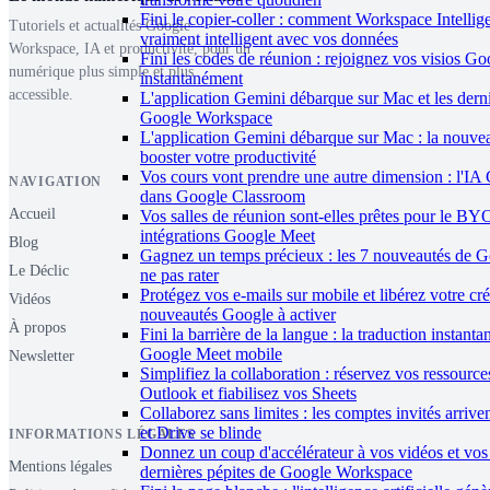
Fini le copier-coller : comment Workspace Intelli
Tutoriels et actualités Google
vraiment intelligent avec vos données
Workspace, IA et productivité, pour un
Fini les codes de réunion : rejoignez vos visios G
numérique plus simple et plus
instantanément
accessible.
L'application Gemini débarque sur Mac et les dern
Google Workspace
L'application Gemini débarque sur Mac : la nouve
booster votre productivité
Vos cours vont prendre une autre dimension : l'IA 
NAVIGATION
dans Google Classroom
Accueil
Vos salles de réunion sont-elles prêtes pour le B
intégrations Google Meet
Blog
Gagnez un temps précieux : les 7 nouveautés de 
Le Déclic
ne pas rater
Protégez vos e-mails sur mobile et libérez votre créa
Vidéos
nouveautés Google à activer
À propos
Fini la barrière de la langue : la traduction instant
Google Meet mobile
Newsletter
Simplifiez la collaboration : réservez vos ressourc
Outlook et fiabilisez vos Sheets
Collaborez sans limites : les comptes invités arriv
et Drive se blinde
INFORMATIONS LÉGALES
Donnez un coup d'accélérateur à vos vidéos et vos 
Mentions légales
dernières pépites de Google Workspace