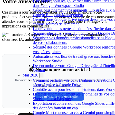
Votre avis compte !
Une boucle pour les gouverner tous : simplifiez vo
dans Google Workspace Studio
Gérez plus finement vos appareils iOS grâce aux n
Ces mises à jour sont de véritables atouts pour améliorer votre
Google Endpoint Management
productivité et votre sécurité au quotidien. Laquelle de ces nouveauté
Gemini dans Google Drive intègre désormais vos 
attendez-vous le plus ou trouvez-vous la plus utile ? Partagez vos
comme sources de recherche
impressions en commentaires !
La prévention des pertes de données s'invite dan
Scanner plusieurs pages d'un coup dans Google Dr
Sécurisez vos données professionnelles sans bloque
de vos collaborateurs
Sécurité des données : Google Workspace renforce 
vos pièces jointes
Automatisez vos flux de travail grâce aux boucles
Workspace Studio
Désencombrez votre Google Drive grâce à l'intellige
📬 Ne manquez aucun article !
Gemini
Mai 2026
Comment partager vos conversations et créations 
Recevez les nouveautés Google Workspace, IA et productivité
sécurité grâce à Google Drive
directement dans votre boîte mail.
Contrôle accru pour les administrateurs dans Work
Détecter automatiquement les anomalies de vos d
Je m'inscris à la newsletter
Sheets grâce à BigQuery
Exportation et conversion des Google Slides chiffrés
des données franchit un cap
Google Meet repense l'accès à Gemini pour simplif