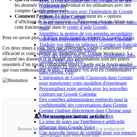
gérez la confidentialité des conversations de vos
les abonnés Workspace Individual et les utilisateurs avec des
collaborateurs
comptes Google personnels.
Optimiser vos cours avec l'intégration de Google
Comment l’activer ?
Utilisez simplement les « options
Classroom dans Gemini
d’affichage de la présentation ». Retrouvez plus de détails sur
Google meet s'invite dans votre voiture avec Andr
cette fonctionnalité dans le
centre d’aide Google
.
Auto
Simplifiez la gestion de vos agendas secondaires
Pour en savoir plus :
Adding multi-monitor support to Google Slides
.
grâce aux nouveautés de l'API Google Calendar
Traduire vos idées en tableaux : Gemini en françai
Ces deux mises à jour, bien que différentes, visent à améliorer votre
débarque dans Google Sheets
efficacité et votre sérénité au quotidien avec Google Workspace. La
Créez des vidéos plus longues et simultanées dans
sécurité des données et la fluidité des présentations sont des piliers
Google Vids avec Veo
essentiels d’un travail collaboratif réussi. Quelle est la fonctionnalité
Des avatars IA plus réalistes et interactifs débarque
qui vous enthousiasme le plus ? Partagez vos avis en commentaires !
dans Google Vids
L'intégration de Google Classroom dans Gemini
pour transformer votre quotidien d'enseignant
Personnalisez votre agenda avec les nouvelles
couleurs sur Google Calendar
Des contrôles administrateur renforcés pour la
confidentialité des conversations dans Gemini
Gemini s'intègre directement dans Chrome pour
📬 Ne manquez aucun article !
booster votre productivité au quotidien
La prise de notes par l'intelligence artificielle
débarque dans Google Voice
Recevez les nouveautés Google Workspace, IA et productivité
Une nouvelle option de visibilité pour vos espaces
directement dans votre boîte mail.