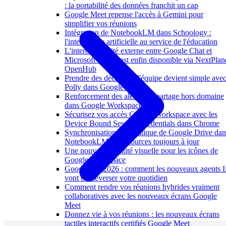
: la portabilité des données franchit un cap
Google Meet repense l'accès à Gemini pour
simplifier vos réunions
Intégration de NotebookLM dans Schoology :
l'intelligence artificielle au service de l'éducation
L'interopérabilité externe entre Google Chat et
Microsoft Teams est enfin disponible via NextPlan
OpenHub
Prendre des décisions d'équipe devient simple ave
Polly dans Google Chat
Renforcement des alertes de partage hors domaine
dans Google Workspace
Sécurisez vos accès Google Workspace avec les
Device Bound Session Credentials dans Chrome
Synchronisation automatique de Google Drive dan
NotebookLM : vos sources toujours à jour
Une nouvelle identité visuelle pour les icônes de
Google Workspace
Google I/O 2026 : comment les nouveaux agents 
vont bouleverser votre quotidien
Comment rendre vos réunions hybrides vraiment
collaboratives avec les nouveaux écrans Google
Meet
Donnez vie à vos réunions : les nouveaux écrans
tactiles interactifs certifiés Google Meet