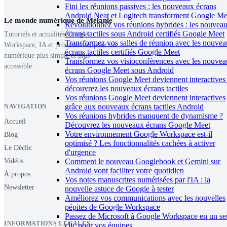
Fini les réunions passives : les nouveaux écrans
Android Neat et Logitech transforment Google Me
Le monde numérique de Mélanie
Révolutionnez vos réunions hybrides : les nouvea
écrans tactiles sous Android certifiés Google Meet
Tutoriels et actualités Google
Transformez vos salles de réunion avec les nouve
Workspace, IA et productivité, pour un
écrans tactiles certifiés Google Meet
numérique plus simple et plus
Transformez vos visioconférences avec les nouve
accessible.
écrans Google Meet sous Android
Vos réunions Google Meet deviennent interactives 
découvrez les nouveaux écrans tactiles
Vos réunions Google Meet deviennent interactives
grâce aux nouveaux écrans tactiles Android
NAVIGATION
Vos réunions hybrides manquent de dynamisme ?
Accueil
Découvrez les nouveaux écrans Google Meet
Votre environnement Google Workspace est-il
Blog
optimisé ? Les fonctionnalités cachées à activer
Le Déclic
d'urgence
Comment le nouveau Googlebook et Gemini sur
Vidéos
Android vont faciliter votre quotidien
À propos
Vos notes manuscrites numérisées par l'IA : la
Newsletter
nouvelle astuce de Google à tester
Améliorez vos communications avec les nouvelles
pépites de Google Workspace
Passez de Microsoft à Google Workspace en un se
INFORMATIONS LÉGALES
clic pour vos équipes