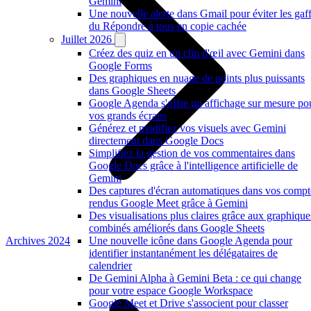
Gemini
Une nouvelle alerte dans Gmail pour éviter les gaf
du Répondre à tous en copie cachée
Juillet 2026
Créez des quiz en un clin d'œil avec Gemini dans
Google Forms
Des graphiques en nuage de points plus puissants
dans Google Sheets
Google Agenda s'offre un affichage sur mesure po
vos grands écrans
Générez et modifiez vos visuels avec Gemini
directement dans Google Docs
Simplifiez la gestion de vos commentaires dans
Google Docs grâce à l'intelligence artificielle de
Gemini
Des captures d'écran automatiques dans vos compt
rendus Google Meet grâce à Gemini
Des visualisations plus claires grâce aux graphique
combinés améliorés dans Google Sheets
Archives 2024
Une nouvelle icône dans Google Agenda pour
identifier instantanément les délégataires de
calendrier
De Gemini Alpha à Gemini Beta : ce qui change
pour votre espace Google Workspace
Google Meet et Drive s'associent pour classer