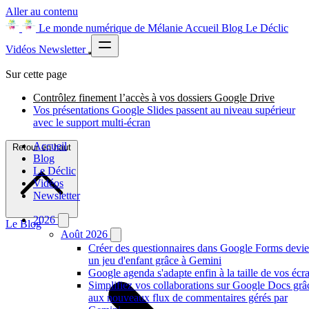
Aller au contenu
Le monde numérique de Mélanie
Accueil
Blog
Le Déclic
Vidéos
Newsletter
Sur cette page
Contrôlez finement l’accès à vos dossiers Google Drive
Vos présentations Google Slides passent au niveau supérieur
avec le support multi-écran
Accueil
Retour en haut
Blog
Le Déclic
Vidéos
Newsletter
2026
Le Blog
Août 2026
Créer des questionnaires dans Google Forms devie
un jeu d'enfant grâce à Gemini
Google agenda s'adapte enfin à la taille de vos écr
Simplifiez vos collaborations sur Google Docs grâ
aux nouveaux flux de commentaires gérés par