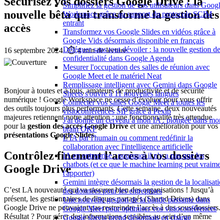
Sécurisez vos dossiers Google Drive : la
Simplifiez la gestion de vos utilisateurs dans Goog
nouvelle bêta qui transforme la gestion des
Workspace grâce au support du protocole SCIM
entrant
accès
Transformez vos Google Slides en vidéos grâce à
Google Vids désormais disponible en français
Déléguer sans tout dévoiler : la nouvelle gestion de
16 septembre 2024
·
⏱️ 4 min de lecture
confidentialité dans Google Agenda
Mesurer l'occupation des salles de réunion avec
Google Meet et le matériel Neat
Remplissage intelligent avec Gemini dans Google
Bonjour à toutes et à tous, amateurs de productivité et de sécurité
Sheets s'ouvre à 11 nouvelles langues
numérique ! Google Workspace ne cesse d’évoluer pour vous offrir
Connecter vos salles Google Meet à toutes les
des outils toujours plus performants. Cette semaine, deux nouveautés
visioconférences SIP grâce à Pexip
majeures retiennent notre attention : une fonctionnalité très attendue
J'ai donné un cerveau à mon IA : plongée dans mo
pour la
gestion des accès Google Drive
et une amélioration pour vos
brain OKF
présentations Google Slides
.
L'IA par l'humain ou comment redéfinir la
collaboration avec l'intelligence artificielle
Contrôlez finement l’accès à vos dossiers
IA en entreprise : pourquoi il n'y a pas que les
chatbots (et ce que le machine learning peut vraim
Google Drive
t'apporter)
Gemini intègre désormais la gestion de la localisat
C’est LA nouveauté qui va rassurer bien des organisations ! Jusqu’à
des données pour les entreprises
présent, les gestionnaires de disques partagés (Shared Drives) dans
Une nouvelle gestion de la bande passante dans
Google Drive ne pouvaient pas restreindre l’accès à des sous-dossiers
Google Meet pour optimiser vos visioconférences
Résultat ? Pour gérer des informations sensibles au sein d’un même
Google sheets prend désormais en charge