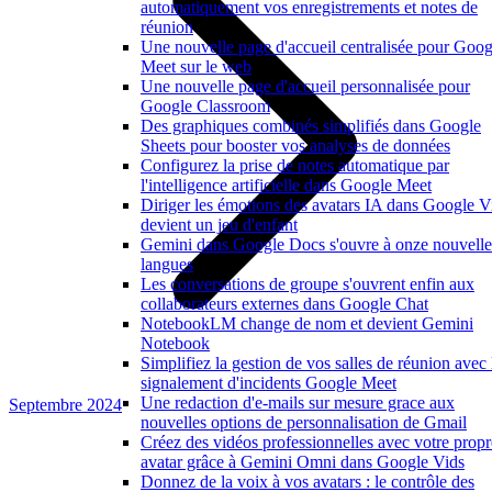
automatiquement vos enregistrements et notes de
réunion
Une nouvelle page d'accueil centralisée pour Goog
Meet sur le web
Une nouvelle page d'accueil personnalisée pour
Google Classroom
Des graphiques combinés simplifiés dans Google
Sheets pour booster vos analyses de données
Configurez la prise de notes automatique par
l'intelligence artificielle dans Google Meet
Diriger les émotions des avatars IA dans Google V
devient un jeu d'enfant
Gemini dans Google Docs s'ouvre à onze nouvelle
langues
Les conversations de groupe s'ouvrent enfin aux
collaborateurs externes dans Google Chat
NotebookLM change de nom et devient Gemini
Notebook
Simplifiez la gestion de vos salles de réunion avec 
signalement d'incidents Google Meet
Une redaction d'e-mails sur mesure grace aux
Septembre 2024
nouvelles options de personnalisation de Gmail
Créez des vidéos professionnelles avec votre propr
avatar grâce à Gemini Omni dans Google Vids
Donnez de la voix à vos avatars : le contrôle des