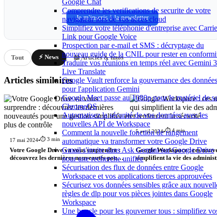
Google Chat
Comprendre les verifications de securite de votre
Je m'inscris à la newsletter
navigateur lors de vos acces cloud
Simplifiez votre téléphonie d'entreprise avec Carrie
Link pour Google Voice
Prospection par e-mail et SMS : décryptage du
nouveau guide de la CNIL pour rester en conformi
⚡ News
Tout
📖 Articles & tutos
Traduire vos réunions en temps réel avec Gemini 3
Live Translate
Articles similaires
Google Vault renforce la gouvernance des donnée
pour l'application Gemini
Google Meet passe au 1080p pour le matériel de sa
ChromeOS
Automatisez la sécurité de vos données avec les
nouvelles API de Workspace
⏱️ 4 min
5 avril 2024
•
Comment la nouvelle fonction de rangement
⏱️ 3 min
17 mai 2024
•
automatique va transformer votre Google Drive
Gmail s'invite dans Ask Gemini sur Google Drive
Votre Google Drive va vous surprendre :
Google Workspace : ces nouve
pour une recherche unifiée
découvrez les dernières nouveautés pour
simplifient la vie des administ
une gestion simplifiée et plus de contrôle
renforcent la sécurité
Sécurisation des flux de données entre Google
Workspace et vos applications tierces approuvées
Sécurisez vos données sensibles grâce aux nouvell
règles de dlp pour vos pièces jointes dans Google
Workspace
Une boucle pour les gouverner tous : simplifiez vo