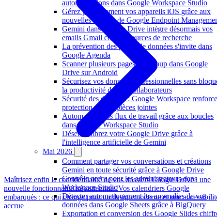
automatisations dans Google Workspace Studio
Gérez plus finement vos appareils iOS grâce aux
nouvelles options de Google Endpoint Manageme
Gemini dans Google Drive intègre désormais vos
emails Gmail comme sources de recherche
La prévention des pertes de données s'invite dans
Google Agenda
Scanner plusieurs pages d'un coup dans Google
Drive sur Android
Sécurisez vos données professionnelles sans bloqu
la productivité de vos collaborateurs
Sécurité des données : Google Workspace renforce
protection de vos pièces jointes
Automatisez vos flux de travail grâce aux boucles
dans Google Workspace Studio
Désencombrez votre Google Drive grâce à
l'intelligence artificielle de Gemini
Mai 2026
Comment partager vos conversations et créations
Gemini en toute sécurité grâce à Google Drive
Contrôle accru pour les administrateurs dans
Maîtrisez enfin la confidentialité de vos dossiers Google Drive : une
Workspace Studio
nouvelle fonctionnalité très attendue !
Vos calendriers Google
Détecter automatiquement les anomalies de vos
embarqués : ce qui change pour un design moderne et une accessibilit
données dans Google Sheets grâce à BigQuery
accrue
Exportation et conversion des Google Slides chiffr