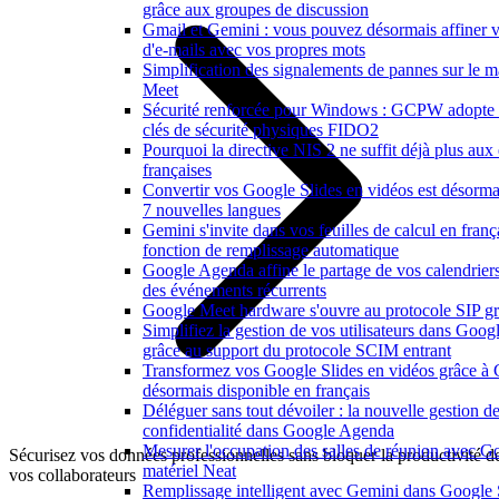
grâce aux groupes de discussion
Gmail et Gemini : vous pouvez désormais affiner v
d'e-mails avec vos propres mots
Simplification des signalements de pannes sur le m
Meet
Sécurité renforcée pour Windows : GCPW adopte 
clés de sécurité physiques FIDO2
Pourquoi la directive NIS 2 ne suffit déjà plus aux 
françaises
Convertir vos Google Slides en vidéos est désorma
7 nouvelles langues
Gemini s'invite dans vos feuilles de calcul en franç
fonction de remplissage automatique
Google Agenda affine le partage de vos calendriers e
des événements récurrents
Google Meet hardware s'ouvre au protocole SIP gr
Simplifiez la gestion de vos utilisateurs dans Goo
grâce au support du protocole SCIM entrant
Transformez vos Google Slides en vidéos grâce à
désormais disponible en français
Déléguer sans tout dévoiler : la nouvelle gestion de
confidentialité dans Google Agenda
Mesurer l'occupation des salles de réunion avec Go
Sécurisez vos données professionnelles sans bloquer la productivité d
matériel Neat
vos collaborateurs
Remplissage intelligent avec Gemini dans Google 