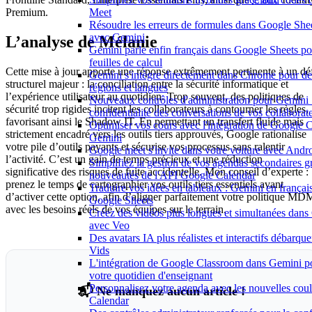
Meet
Premium.
Résoudre les erreurs de formules dans Google Shee
avec Gemini
L’analyse de Mélanie
Gemini parle enfin français dans Google Sheets po
feuilles de calcul
Cette mise à jour apporte une réponse extrêmement pertinente à un dé
Gemini s'intègre directement dans Chrome pour de
structurel majeur : la conciliation entre la sécurité informatique et
régions et langues
l’expérience utilisateur au quotidien. Trop souvent, des politiques de
Nouveaux contrôles d'administration pour Gemini :
sécurité trop rigides incitent les collaborateurs à contourner les règles,
confidentialité des conversations de vos collaborat
favorisant ainsi le Shadow IT. En permettant un transfert fluide mais
Optimiser vos cours avec l'intégration de Google 
strictement encadré vers les outils tiers approuvés, Google rationalise
Gemini
votre pile d’outils payants et sécurise vos processus sans ralentir
Google meet s'invite dans votre voiture avec Andr
l’activité. C’est un gain de temps précieux et une réduction
Simplifiez la gestion de vos agendas secondaires g
significative des risques de fuite accidentelle. Mon conseil d’experte :
nouveautés de l'API Google Calendar
prenez le temps de cartographier vos outils tiers essentiels avant
Traduire vos idées en tableaux : Gemini en frança
d’activer cette option, afin d’aligner parfaitement votre politique MD
Google Sheets
avec les besoins réels de vos équipes sur le terrain.
Créez des vidéos plus longues et simultanées dan
avec Veo
Des avatars IA plus réalistes et interactifs débarq
Vids
L'intégration de Google Classroom dans Gemini p
votre quotidien d'enseignant
Personnalisez votre agenda avec les nouvelles cou
📬 Ne manquez aucun article !
Calendar