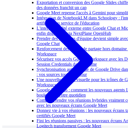
Exportation et conversion des Google Slides chiffrés
des données franchit un cap
Google Meet repense l'accès à Gemini pour simplif
Intégration de NotebookLM dans Schoology : l'int
artificielle au service de l'éducation
L'interopérabilité externe entre Google Chat et Mi
enfin disponible via NextPlane OpenHub
Prendre des décisions d'équipe devient simple ave
Google Chat
Renforcement des alertes de partage hors domaine
Workspace
Sécurisez vos accès Google Workspace avec les 
Session Credentials dans Chrome
Synchronisation automatique de Google Drive d
: vos sources toujours à jour
Une nouvelle identité visuelle pour les icônes de 
Workspace
Google I/O 2026 : comment les nouveaux agents 
bouleverser votre quotidien
Comment rendre vos réunions hybrides vraiment co
avec les nouveaux écrans Google Meet
Donnez vie à vos réunions : les nouveaux écrans tac
certifiés Google Meet
Fini les réunions passives : les nouveaux écrans A
Logitech transforment Google Meet