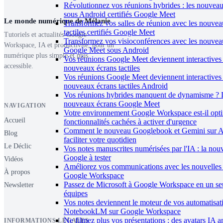
Révolutionnez vos réunions hybrides : les nouveaux
sous Android certifiés Google Meet
Le monde numérique de Mélanie
Transformez vos salles de réunion avec les nouvea
tactiles certifiés Google Meet
Tutoriels et actualités Google
Transformez vos visioconférences avec les nouvea
Workspace, IA et productivité, pour un
Google Meet sous Android
numérique plus simple et plus
Vos réunions Google Meet deviennent interactives 
accessible.
nouveaux écrans tactiles
Vos réunions Google Meet deviennent interactives
nouveaux écrans tactiles Android
Vos réunions hybrides manquent de dynamisme ? 
nouveaux écrans Google Meet
NAVIGATION
Votre environnement Google Workspace est-il opti
Accueil
fonctionnalités cachées à activer d'urgence
Comment le nouveau Googlebook et Gemini sur A
Blog
faciliter votre quotidien
Le Déclic
Vos notes manuscrites numérisées par l'IA : la nouv
Google à tester
Vidéos
Améliorez vos communications avec les nouvelles 
À propos
Google Workspace
Passez de Microsoft à Google Workspace en un seu
Newsletter
équipes
Vos notes deviennent le moteur de vos automatisat
NotebookLM sur Google Workspace
Ne filmez plus vos présentations : des avatars IA 
INFORMATIONS LÉGALES