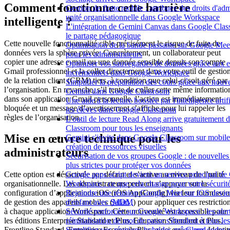
Comment fonctionne cette barrière
Gestion de flotte mobile : attribuez des droits d'adm
unité organisationnelle dans Google Workspace
intelligente ?
L'intégration de Gemini Canvas dans Google Clas
le partage pédagogique
Cette nouvelle fonctionnalité cible précisément le risque de fuite de
Optimisation de la bande passante sur Google Meet
données vers la sphère privée. Concrètement, un collaborateur peut
pour les administrateurs
copier une adresse e-mail ou une donnée sensible depuis son compte
Optimiser vos sauvegardes de données grâce aux e
Gmail professionnel et la coller directement dans votre outil de gestio
incrémentiels dans Google Workspace
de la relation client (CRM) tiers, à condition que celui-ci soit géré par
Simplifier la préparation des cours grâce aux nouv
l’organisation. En revanche, s’il tente de coller cette même informatio
Gemini dans Google Classroom
dans son application Gmail personnelle, l’action est immédiatement
Une aide à la lecture boostée par l'intelligence artif
bloquée et un message d’avertissement s’affiche pour lui rappeler les
les élèves dans Google Classroom
règles de l’organisation.
L'outil de lecture Read Along arrive gratuitement
Classroom pour tous les enseignants
Mise en œuvre technique pour les
Gemini s'invite dans Google Classroom sur mobile e
création de ressources visuelles
administrateurs
Sécurisation de vos groupes Google : de nouvelles 
plus strictes pour protéger vos données
Google apps script devient un service principal d
Cette option est désactivée par défaut et s’active au niveau de l’unité
Workspace : ce que cela change pour votre sécurit
organisationnelle. Les administrateurs peuvent s’appuyer sur la
Rejoindre une réunion Google Meet sur iOS devien
configuration d’applications iOS (iOS AppConfig) via leur fournisseu
d'enfant avec Safari
de gestion des appareils mobiles (
MDM
) pour appliquer ces restrictio
Sécurité renforcée sur Google Workspace : les aler
à chaque application Workspace. Cette nouveauté est accessible pour
réinitialisation de mot de passe s'étendent à tous le
les éditions Enterprise Standard et Plus, Education Standard et Plus,
Simplifiez vos réunions hybrides grâce aux codes 
Frontline Standard, Enterprise Essentials Plus, ainsi que
Cloud
Identit