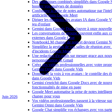
Des graphiques combinés simplifiés dans Google 
booster vos analyses de données
Configurez la prise de notes automatique par l'inte
artificielle dans Google Meet
Diriger les émotions des avatars IA dans Google V
jeu d'enfant
Gemini dans Google Docs s'ouvre à onze nouvelle
Les conversations de groupe s'ouvrent enfin aux co
externes dans Google Chat
NotebookLM change de nom et devient Gemini N
Simplifiez la gestion de vos salles de réunion avec
d'incidents Google Meet
Une redaction d'e-mails sur mesure grace aux nouv
personnalisation de Gmail
Créez des vidéos professionnelles avec votre propr
Gemini Omni dans Google Vids
Donnez de la voix à vos avatars : le contrôle des é
dans Google Vids
Gemini s'enrichit dans Google Docs avec de nouvel
fonctionnalités de mise en page
Google Meet automatise la prise de notes intelligen
change pour vous
Juin 2026
Vos vidéos professionnelles passent à la vitesse su
Gemini Omni dans Google Vids
Google Chat simplifie vos échanges avec vos parte