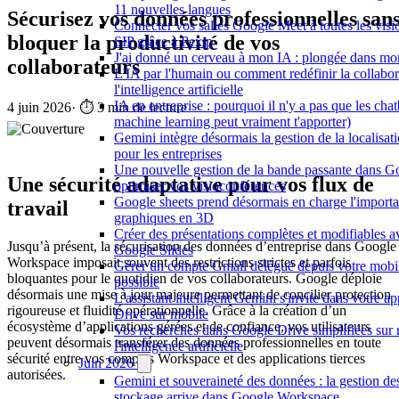
11 nouvelles langues
Sécurisez vos données professionnelles san
Connecter vos salles Google Meet à toutes les vis
bloquer la productivité de vos
SIP grâce à Pexip
J'ai donné un cerveau à mon IA : plongée dans m
collaborateurs
L'IA par l'humain ou comment redéfinir la collabor
l'intelligence artificielle
IA en entreprise : pourquoi il n'y a pas que les chat
4 juin 2026
·
⏱️ 3 min de lecture
machine learning peut vraiment t'apporter)
Gemini intègre désormais la gestion de la localisa
pour les entreprises
Une nouvelle gestion de la bande passante dans G
Une sécurité adaptative pour vos flux de
optimiser vos visioconférences
Google sheets prend désormais en charge l'importa
travail
graphiques en 3D
Créer des présentations complètes et modifiables 
Jusqu’à présent, la sécurisation des données d’entreprise dans Google
Google Slides
Workspace imposait souvent des restrictions strictes et parfois
Gérer un compte Gmail délégué depuis votre mobil
bloquantes pour le quotidien de vos collaborateurs. Google déploie
possible
désormais une mise à jour majeure permettant de concilier protection
L'assistant intelligent Gemini s'invite dans votre a
rigoureuse et fluidité opérationnelle. Grâce à la création d’un
Drive sur mobile
écosystème d’applications gérées et de confiance, vos utilisateurs
Vos recherches dans Google Drive simplifiées sur 
peuvent désormais transférer des données professionnelles en toute
l'intelligence artificielle
sécurité entre vos comptes Workspace et des applications tierces
Juin 2026
autorisées.
Gemini et souveraineté des données : la gestion de
stockage arrive dans Google Workspace