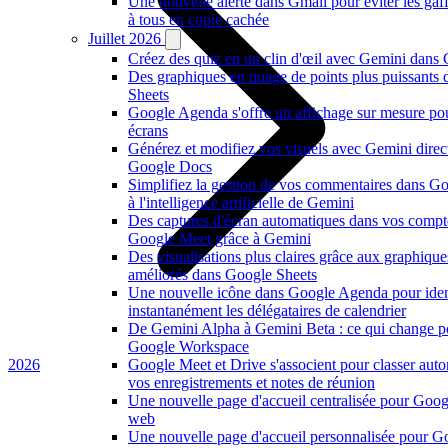
Une nouvelle alerte dans Gmail pour éviter les ga
à tous en copie cachée
Juillet 2026
Créez des quiz en un clin d'œil avec Gemini dans
Des graphiques en nuage de points plus puissants
Sheets
Google Agenda s'offre un affichage sur mesure po
écrans
Générez et modifiez vos visuels avec Gemini dire
Google Docs
Simplifiez la gestion de vos commentaires dans G
à l'intelligence artificielle de Gemini
Des captures d'écran automatiques dans vos compt
Google Meet grâce à Gemini
Des visualisations plus claires grâce aux graphiqu
améliorés dans Google Sheets
Une nouvelle icône dans Google Agenda pour ident
instantanément les délégataires de calendrier
De Gemini Alpha à Gemini Beta : ce qui change p
Google Workspace
2026
Google Meet et Drive s'associent pour classer au
vos enregistrements et notes de réunion
Une nouvelle page d'accueil centralisée pour Goog
web
Une nouvelle page d'accueil personnalisée pour 