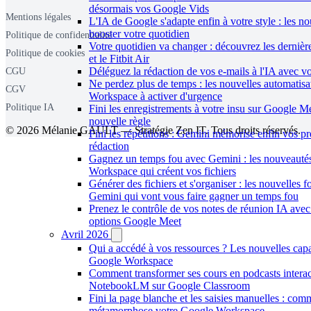
désormais vos Google Vids
Mentions légales
L'IA de Google s'adapte enfin à votre style : les n
booster votre quotidien
Politique de confidentialité
Votre quotidien va changer : découvrez les derniè
Politique de cookies
et le Fitbit Air
Déléguez la rédaction de vos e-mails à l'IA avec vo
CGU
Ne perdez plus de temps : les nouvelles automatis
CGV
Workspace à activer d'urgence
Politique IA
Fini les enregistrements à votre insu sur Google Me
nouvelle règle
© 2026 Mélanie GAULT — Stratégie Zen IT. Tous droits réservés.
Fini les répétitions : Gemini mémorise enfin vos p
rédaction
Gagnez un temps fou avec Gemini : les nouveauté
Workspace qui créent vos fichiers
Générer des fichiers et s'organiser : les nouvelles f
Gemini qui vont vous faire gagner un temps fou
Prenez le contrôle de vos notes de réunion IA avec
options Google Meet
Avril 2026
Qui a accédé à vos ressources ? Les nouvelles capa
Google Workspace
Comment transformer ses cours en podcasts interac
NotebookLM sur Google Classroom
Fini la page blanche et les saisies manuelles : co
métamorphose votre Google Workspace