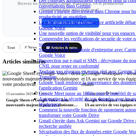
Des contrôles administrateur renforcés pour la conf
Recevez les nouveautés Google Workspace, IA et productivité
conversations dans Gemini
directement dans votre boîte mail.
Gemini s'intègre directement dans Chrome pour bo
productivité au quotidien
La prise de notes par l'intelligence artificielle déb
Je m'inscris à la newsletter
Google Voice
Une nouvelle option de visibilité pour vos espace
Comprendre les verifications de securite de votre n
vos acces cloud
⚡ News
Tout
📖 Articles & tutos
Simplifiez votre téléphonie d'entreprise avec Carri
Google Voice
Prospection par e-mail et SMS : décryptage du nou
Articles similaires
CNIL pour rester en conformité
Traduire vos réunions en temps réel avec Gemini 3
Translate
Google Vault renforce la gouvernance des donnée
l'application Gemini
Google Meet passe au 1080p pour le matériel de 
⏱️ 5 min
⏱️ 6 min
13 novembre 2025
•
23 avril 2025
•
Automatisez la sécurité de vos données avec les n
Google Sheets et Google Voice : deux
Google Workspace : sécurité r
Workspace
nouveautés majeures pour révolutionner
IA au service de vos équipes e
Comment la nouvelle fonction de rangement autom
votre productivité
emails
transformer votre Google Drive
Gmail s'invite dans Ask Gemini sur Google Drive
recherche unifiée
Sécurisation des flux de données entre Google Wo