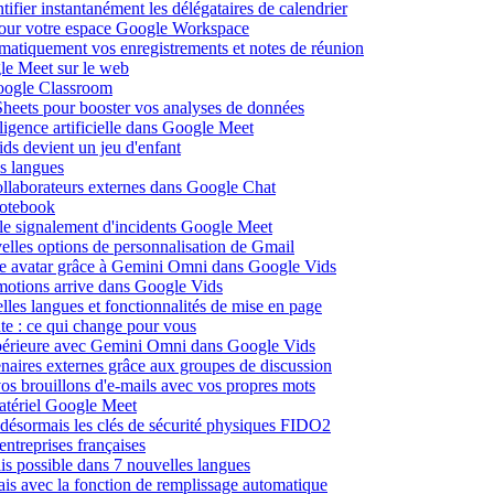
fier instantanément les délégataires de calendrier
pour votre espace Google Workspace
omatiquement vos enregistrements et notes de réunion
le Meet sur le web
Google Classroom
heets pour booster vos analyses de données
lligence artificielle dans Google Meet
ds devient un jeu d'enfant
s langues
ollaborateurs externes dans Google Chat
otebook
c le signalement d'incidents Google Meet
elles options de personnalisation de Gmail
pre avatar grâce à Gemini Omni dans Google Vids
émotions arrive dans Google Vids
les langues et fonctionnalités de mise en page
nte : ce qui change pour vous
supérieure avec Gemini Omni dans Google Vids
naires externes grâce aux groupes de discussion
os brouillons d'e-mails avec vos propres mots
matériel Google Meet
ésormais les clés de sécurité physiques FIDO2
entreprises françaises
is possible dans 7 nouvelles langues
çais avec la fonction de remplissage automatique