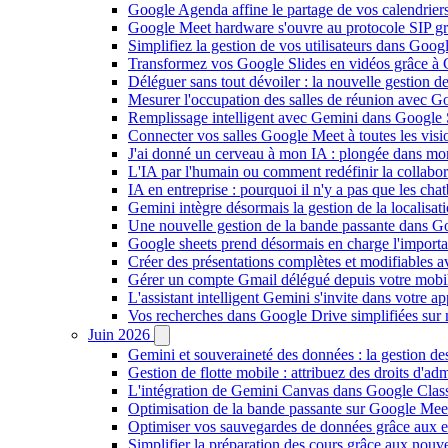
Google Agenda affine le partage de vos calendriers 
Google Meet hardware s'ouvre au protocole SIP gr
Simplifiez la gestion de vos utilisateurs dans Go
Transformez vos Google Slides en vidéos grâce à 
Déléguer sans tout dévoiler : la nouvelle gestion 
Mesurer l'occupation des salles de réunion avec Go
Remplissage intelligent avec Gemini dans Google S
Connecter vos salles Google Meet à toutes les vis
J'ai donné un cerveau à mon IA : plongée dans m
L'IA par l'humain ou comment redéfinir la collaborat
IA en entreprise : pourquoi il n'y a pas que les cha
Gemini intègre désormais la gestion de la localisat
Une nouvelle gestion de la bande passante dans G
Google sheets prend désormais en charge l'import
Créer des présentations complètes et modifiables 
Gérer un compte Gmail délégué depuis votre mobile
L'assistant intelligent Gemini s'invite dans votre 
Vos recherches dans Google Drive simplifiées sur mob
Juin 2026
Gemini et souveraineté des données : la gestion d
Gestion de flotte mobile : attribuez des droits d'a
L'intégration de Gemini Canvas dans Google Class
Optimisation de la bande passante sur Google Meet 
Optimiser vos sauvegardes de données grâce aux 
Simplifier la préparation des cours grâce aux no