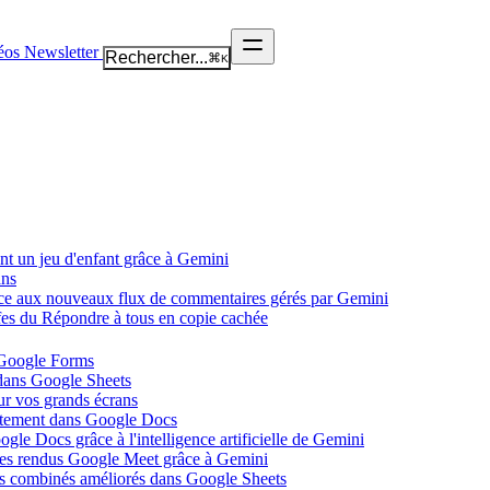
éos
Newsletter
Rechercher...
⌘
K
nt un jeu d'enfant grâce à Gemini
ans
âce aux nouveaux flux de commentaires gérés par Gemini
ffes du Répondre à tous en copie cachée
 Google Forms
 dans Google Sheets
ur vos grands écrans
ectement dans Google Docs
gle Docs grâce à l'intelligence artificielle de Gemini
tes rendus Google Meet grâce à Gemini
ues combinés améliorés dans Google Sheets