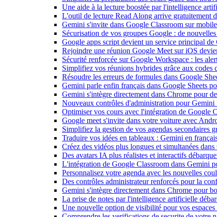
Une aide à la lecture boostée par l'intelligence art
L'outil de lecture Read Along arrive gratuitement
Gemini s'invite dans Google Classroom sur mobile et
Sécurisation de vos groupes Google : de nouvelles c
Google apps script devient un service principal de
Rejoindre une réunion Google Meet sur iOS devient
Sécurité renforcée sur Google Workspace : les alerte
Simplifiez vos réunions hybrides grâce aux codes 
Résoudre les erreurs de formules dans Google She
Gemini parle enfin français dans Google Sheets pou
Gemini s'intègre directement dans Chrome pour de 
Nouveaux contrôles d'administration pour Gemini : 
Optimiser vos cours avec l'intégration de Google
Google meet s'invite dans votre voiture avec Andr
Simplifiez la gestion de vos agendas secondaires 
Traduire vos idées en tableaux : Gemini en frança
Créez des vidéos plus longues et simultanées dan
Des avatars IA plus réalistes et interactifs débarq
L'intégration de Google Classroom dans Gemini po
Personnalisez votre agenda avec les nouvelles cou
Des contrôles administrateur renforcés pour la con
Gemini s'intègre directement dans Chrome pour boo
La prise de notes par l'intelligence artificielle dé
Une nouvelle option de visibilité pour vos espace
Comprendre les verifications de securite de votre n