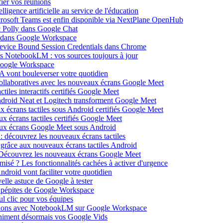
ier vos réunions
igence artificielle au service de l'éducation
icrosoft Teams est enfin disponible via NextPlane OpenHub
c Polly dans Google Chat
e dans Google Workspace
Device Bound Session Credentials dans Chrome
s NotebookLM : vos sources toujours à jour
 Google Workspace
 vont bouleverser votre quotidien
ollaboratives avec les nouveaux écrans Google Meet
tiles interactifs certifiés Google Meet
Android Neat et Logitech transforment Google Meet
x écrans tactiles sous Android certifiés Google Meet
x écrans tactiles certifiés Google Meet
aux écrans Google Meet sous Android
: découvrez les nouveaux écrans tactiles
 grâce aux nouveaux écrans tactiles Android
Découvrez les nouveaux écrans Google Meet
isé ? Les fonctionnalités cachées à activer d'urgence
oid vont faciliter votre quotidien
elle astuce de Google à tester
 pépites de Google Workspace
l clic pour vos équipes
sations avec NotebookLM sur Google Workspace
 animent désormais vos Google Vids