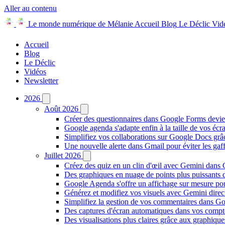
Aller au contenu
Le monde numérique de Mélanie
Accueil
Blog
Le Déclic
Vid
Accueil
Blog
Le Déclic
Vidéos
Newsletter
2026
Août 2026
Créer des questionnaires dans Google Forms devie
Google agenda s'adapte enfin à la taille de vos écr
Simplifiez vos collaborations sur Google Docs gr
Une nouvelle alerte dans Gmail pour éviter les ga
Juillet 2026
Créez des quiz en un clin d'œil avec Gemini dans
Des graphiques en nuage de points plus puissants
Google Agenda s'offre un affichage sur mesure po
Générez et modifiez vos visuels avec Gemini dir
Simplifiez la gestion de vos commentaires dans Goo
Des captures d'écran automatiques dans vos comp
Des visualisations plus claires grâce aux graphiq