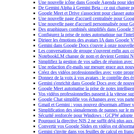
Une nouvelle icône dans Google Agenda pour identi
De Gemini Alpha à Gemini Beta : ce qui change 
Google Meet et Drive s'associent pour classer aut
Une nouvelle page d'accueil centralisée pour Goog
Une nouvelle page d'accueil personnalisée pour 
Des graphiques combinés simplifiés dans Google S
Configurez la prise de notes automatique par l'inte
Diriger les émotions des avatars IA dans Google Vi
Gemini dans Google Docs s'ouvre à onze nouvelle
Les conversations de groupe s'ouvrent enfin aux c
NotebookLM change de nom et devient Gemini N
Simplifiez la gestion de vos salles de réunion ave
Une redaction d'e-mails sur mesure grace aux nouv
Créez des vidéos professionnelles avec votre pro
Donnez de la voix à vos avatars : le contrôle des 
Gemini s'enrichit dans Google Docs avec de nouvel
Google Meet automatise la prise de notes intellige
Vos vidéos professionnelles passent à la vitesse 
Google Chat simplifie vos échanges avec vos parte
Gmail et Gemini : vous pouvez désormais affiner v
Simplification des signalements de pannes sur le 
Sécurité renforcée pour Windows : GCPW adopte d
Pourquoi la directive NIS 2 ne suffit déjà plus aux 
Convertir vos Google Slides en vidéos est désorma
Gemini s'invite dans vos feuilles de calcul en fran