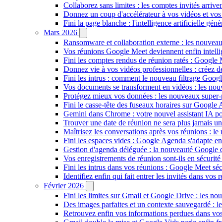
Collaborez sans limites : les comptes invités arriv
Donnez un coup d'accélérateur à vos vidéos et vos
Fini la page blanche : l'intelligence artificielle g
Mars 2026
Ransomware et collaboration externe : les nouvea
Vos réunions Google Meet deviennent enfin intellig
Fini les comptes rendus de réunion ratés : Google
Donnez vie à vos vidéos professionnelles : créez 
Fini les intrus : comment le nouveau filtrage Goog
Vos documents se transforment en vidéos : les n
Protégez mieux vos données : les nouveaux super
Fini le casse-tête des fuseaux horaires sur Google 
Gemini dans Chrome : votre nouvel assistant IA pour
Trouver une date de réunion ne sera plus jamais un
Maîtrisez les conversations après vos réunions : 
Fini les espaces vides : Google Agenda s'adapte en
Gestion d'agenda déléguée : la nouveauté Google qu
Vos enregistrements de réunion sont-ils en sécuri
Fini les intrus dans vos réunions : Google Meet sécu
Identifiez enfin qui fait entrer les invités dans vo
Février 2026
Fini les limites sur Gmail et Google Drive : les nou
Des images parfaites et un contexte sauvegardé : 
Retrouvez enfin vos informations perdues dans vo