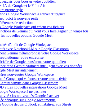
ouveautés pour booster votre quotidien
s IA de Google et le Fitbit Air
tre propre style
ations Google Workspace à activer d'urgence
et, voici la nouvelle règle
éférences de rédaction
 Google Workspace qui créent vos fichiers
 fonctions de Gemini qui vont vous faire gagner un temps fou
c les nouvelles options Google Meet
acités d'audit de Google Workspace
actifs avec NotebookLM sur Google Classroom
comment Gemini métamorphose votre Google Workspace
volutionner votre entreprise
ificielle de Google transforme votre quotidien
gence rend Gemini vraiment intelligent avec vos données
oogle Meet instantanément
rnières nouveautés Google Workspace
uté Google qui va booster votre productivité
 Gemini s'invite dans Google Classroom
YOD ? Les nouvelles intégrations Google Meet
oogle Workspace à ne pas rater
ativité : les nouveautés Google à activer
ntanée débarque sur Google Meet mobile
es Google depuis Outlook et fiabilisez vos Sheets