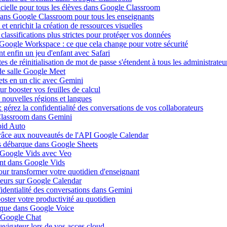
ificielle pour tous les élèves dans Google Classroom
 dans Google Classroom pour tous les enseignants
 enrichit la création de ressources visuelles
lassifications plus strictes pour protéger vos données
 Google Workspace : ce que cela change pour votre sécurité
 enfin un jeu d'enfant avec Safari
s de réinitialisation de mot de passe s'étendent à tous les administrateu
de salle Google Meet
ets en un clic avec Gemini
r booster vos feuilles de calcul
nouvelles régions et langues
gérez la confidentialité des conversations de vos collaborateurs
 Classroom dans Gemini
oid Auto
grâce aux nouveautés de l'API Google Calendar
is débarque dans Google Sheets
s Google Vids avec Veo
uent dans Google Vids
ur transformer votre quotidien d'enseignant
leurs sur Google Calendar
fidentialité des conversations dans Gemini
ster votre productivité au quotidien
barque dans Google Voice
s Google Chat
avigateur lors de vos acces cloud