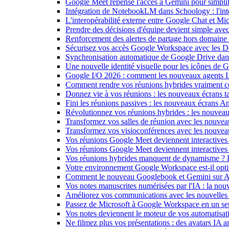
Google Meet repense l'accès à Gemini pour simplif
Intégration de NotebookLM dans Schoology : l'intell
L'interopérabilité externe entre Google Chat et M
Prendre des décisions d'équipe devient simple ave
Renforcement des alertes de partage hors domain
Sécurisez vos accès Google Workspace avec les 
Synchronisation automatique de Google Drive dan
Une nouvelle identité visuelle pour les icônes de
Google I/O 2026 : comment les nouveaux agents IA
Comment rendre vos réunions hybrides vraiment c
Donnez vie à vos réunions : les nouveaux écrans tac
Fini les réunions passives : les nouveaux écrans 
Révolutionnez vos réunions hybrides : les nouveau
Transformez vos salles de réunion avec les nouveau
Transformez vos visioconférences avec les nouve
Vos réunions Google Meet deviennent interactives 
Vos réunions Google Meet deviennent interactives
Vos réunions hybrides manquent de dynamisme ? 
Votre environnement Google Workspace est-il optim
Comment le nouveau Googlebook et Gemini sur Andr
Vos notes manuscrites numérisées par l'IA : la nouv
Améliorez vos communications avec les nouvelles
Passez de Microsoft à Google Workspace en un seu
Vos notes deviennent le moteur de vos automati
Ne filmez plus vos présentations : des avatars IA