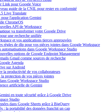
ier Link pour Google Voice
uveau guide de la CNIL pour rester en conformité
.5 Live Translate
 pour l'application Gemini
salle ChromeOS
nouvelles API de Workspace
atique va transformer votre Google Drive
pour une recherche unifiée
kspace et vos applications tierces approuvées
es règles de dlp pour vos pièces jointes dans Google Workspace
vos automatisations dans Google Workspace Studio
 nouvelles options de Google Endpoint Management
emails Gmail comme sources de recherche
s Google Agenda
ive sur Android
r la productivité de vos collaborateurs
a protection de vos pièces jointes
s dans Google Workspace Studio
ence artificielle de Gemini
emini en toute sécurité grâce à Google Drive
space Studio
onnées dans Google Sheets grâce à BigQuery
s : la portabilité des données franchit un cap