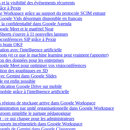
et la visibilité des événements récurrents
âce à Pexip
ogle Workspace grâce au support du protocole SCIM entrant
Google Vids désormais disponible en français
de la confidentialité dans Google Agenda
ogle Meet et le matériel Neat
heets s'ouvre à 11 nouvelles langues
ioconférences SIP grâce à Pexip
on brain OKF
ion avec l'intelligence artificielle
tbots (et ce que le machine learning peut vraiment t'apporter)
ion des données pour les entreprises
oogle Meet pour optimiser vos visioconférences
ation des graphiques en 3D
avec Gemini dans Google Slides
 est enfin possible
application Google Drive sur mobile
ile grâce à l'intelligence artificielle
es régions de stockage arrive dans Google Workspace
dministration par unité organisationnelle dans Google Workspace
room simplifie le partage pédagogique
: ce qui change pour les administrateurs
exports incrémentiels dans Google Workspace
uveautés de Gemini dans Google Classroom