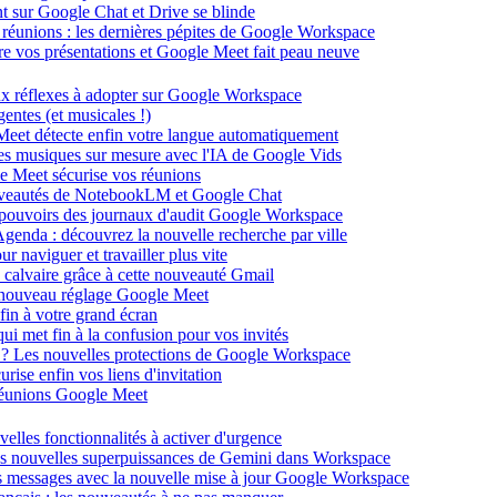
ent sur Google Chat et Drive se blinde
 réunions : les dernières pépites de Google Workspace
énère vos présentations et Google Meet fait peau neuve
ux réflexes à adopter sur Google Workspace
entes (et musicales !)
 Meet détecte enfin votre langue automatiquement
des musiques sur mesure avec l'IA de Google Vids
le Meet sécurise vos réunions
ouveautés de NotebookLM et Google Chat
-pouvoirs des journaux d'audit Google Workspace
Agenda : découvrez la nouvelle recherche par ville
 naviguer et travailler plus vite
 calvaire grâce à cette nouveauté Gmail
le nouveau réglage Google Meet
fin à votre grand écran
i met fin à la confusion pour vos invités
té ? Les nouvelles protections de Google Workspace
rise enfin vos liens d'invitation
s réunions Google Meet
velles fonctionnalités à activer d'urgence
les nouvelles superpuissances de Gemini dans Workspace
s messages avec la nouvelle mise à jour Google Workspace