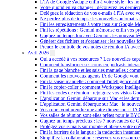
L'IA de Google s'adapte enfin à votre style : les n
Votre quotidien va changer : découvrez les dernière
Déléguez la rédaction de vos e-mails à l'IA avec vo
Ne perdez plus de temps : les nouvelles automatis
Fini les enregistrements à votre insu sur Google Me
Fini les répétitions : Gemini mémorise enfin vos pr
Gagnez un temps fou avec Gemini : les nouveautés
Générer des fichiers et s'organiser : les nouvelles
Prenez le contrôle de vos notes de réunion IA ave
Avril 2026
Qui a accédé à vos ressources ? Les nouvelles cap
Comment transformer ses cours en podcasts inter
Fini la page blanche et les saisies manuelles : 
Comment les nouveaux agents IA de Google vont ré
Fini la saisie manuelle : comment l'intelligence art
Fini le copier-coller : comment Workspace Intelli
Fini les codes de réunion : rejoignez vos visios G
L'application Gemini débarque sur Mac et les de
L'application Gemini débarque sur Mac : la nouvea
Vos cours vont prendre une autre dimension : l'IA
Vos salles de réunion sont-elles prêtes pour le B
Gagnez un temps précieux : les 7 nouveautés de G
Protégez vos e-mails sur mobile et libérez votre cré
Fini la barrière de la langue : la traduction insta
Simplifiez la collaboration : réservez vos ressourc