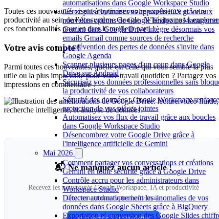
automatisations dans Google Workspace Studio
Toutes ces nouveautés visent à optimiser votre expérience et votre
Gérez plus finement vos appareils iOS grâce aux
productivité au sein de l’écosystème Google. N’hésitez pas à explorer
nouvelles options de Google Endpoint Manageme
ces fonctionnalités pour en tirer le meilleur parti !
Gemini dans Google Drive intègre désormais vos
emails Gmail comme sources de recherche
Votre avis compte !
La prévention des pertes de données s'invite dans
Google Agenda
Scanner plusieurs pages d'un coup dans Google
Parmi toutes ces nouveautés, quelle est celle qui vous semble la plus
Drive sur Android
utile ou la plus impactante pour votre travail quotidien ? Partagez vos
Sécurisez vos données professionnelles sans bloqu
impressions en commentaire !
la productivité de vos collaborateurs
Sécurité des données : Google Workspace renforce
protection de vos pièces jointes
Automatisez vos flux de travail grâce aux boucles
dans Google Workspace Studio
Désencombrez votre Google Drive grâce à
l'intelligence artificielle de Gemini
Mai 2026
Comment partager vos conversations et créations
📬 Ne manquez aucun article !
Gemini en toute sécurité grâce à Google Drive
Contrôle accru pour les administrateurs dans
Recevez les nouveautés Google Workspace, IA et productivité
Workspace Studio
Détecter automatiquement les anomalies de vos
directement dans votre boîte mail.
données dans Google Sheets grâce à BigQuery
Exportation et conversion des Google Slides chiffr
Je m'inscris à la newsletter