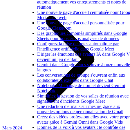
automatiquement vos enregistrements et notes de
réunion
Une nouvelle page d'accueil centralisée pour Goog
Meet sur le web
Une nouvelle page d'accueil personnalisée pour
Google Classroom
Des graphiques combinés simplifiés dans Google
Sheets pour booster vos analyses de données
Configurez la prise de notes automatique par
l'intelligence artificielle dans Google Meet
Diriger les émotions des avatars IA dans Google V
devient un jeu d'enfant
Gemini dans Google Docs s'ouvre à onze nouvelle
langues
Les conversations de groupe s'ouvrent enfin aux
collaborateurs externes dans Google Chat
NotebookLM change de nom et devient Gemini
Notebook
Simplifiez la gestion de vos salles de réunion avec 
signalement d'incidents Google Meet
Une redaction d'e-mails sur mesure grace aux
nouvelles options de personnalisation de Gmail
Créez des vidéos professionnelles avec votre propr
avatar grâce à Gemini Omni dans Google Vids
Donnez de la voix à vos avatars : le contrôle des
Mars 2024