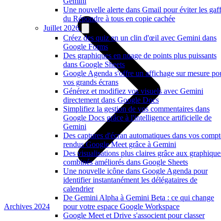
Gemini
Une nouvelle alerte dans Gmail pour éviter les gaf
du Répondre à tous en copie cachée
Juillet 2026
Créez des quiz en un clin d'œil avec Gemini dans
Google Forms
Des graphiques en nuage de points plus puissants
dans Google Sheets
Google Agenda s'offre un affichage sur mesure po
vos grands écrans
Générez et modifiez vos visuels avec Gemini
directement dans Google Docs
Simplifiez la gestion de vos commentaires dans
Google Docs grâce à l'intelligence artificielle de
Gemini
Des captures d'écran automatiques dans vos compt
rendus Google Meet grâce à Gemini
Des visualisations plus claires grâce aux graphique
combinés améliorés dans Google Sheets
Une nouvelle icône dans Google Agenda pour
identifier instantanément les délégataires de
calendrier
De Gemini Alpha à Gemini Beta : ce qui change
Archives 2024
pour votre espace Google Workspace
Google Meet et Drive s'associent pour classer