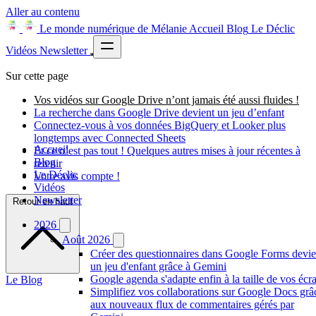
Aller au contenu
Le monde numérique de Mélanie
Accueil
Blog
Le Déclic
Vidéos
Newsletter
Sur cette page
Vos vidéos sur Google Drive n’ont jamais été aussi fluides !
La recherche dans Google Drive devient un jeu d’enfant
Connectez-vous à vos données BigQuery et Looker plus
longtemps avec Connected Sheets
Accueil
Et ce n’est pas tout ! Quelques autres mises à jour récentes à
Blog
retenir
Le Déclic
Votre avis compte !
Vidéos
Newsletter
Retour en haut
2026
Août 2026
Créer des questionnaires dans Google Forms devie
un jeu d'enfant grâce à Gemini
Google agenda s'adapte enfin à la taille de vos écr
Le Blog
Simplifiez vos collaborations sur Google Docs grâ
aux nouveaux flux de commentaires gérés par