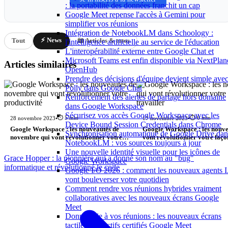
: la portabilité des données franchit un cap
Google Meet repense l'accès à Gemini pour
simplifier vos réunions
Intégration de NotebookLM dans Schoology :
⚡ News
Tout
📖 Articles & tutos
l'intelligence artificielle au service de l'éducation
L'interopérabilité externe entre Google Chat et
Microsoft Teams est enfin disponible via NextPlan
Articles similaires
OpenHub
Prendre des décisions d'équipe devient simple ave
Polly dans Google Chat
Renforcement des alertes de partage hors domaine
dans Google Workspace
Sécurisez vos accès Google Workspace avec les
⏱️ 5 min
⏱️ 6 min
28 novembre 2023
•
17 novembre 2023
•
Device Bound Session Credentials dans Chrome
Google Workspace : les nouveautés de
Google Workspace : les nouve
Synchronisation automatique de Google Drive dan
novembre qui vont révolutionner votre
vont révolutionner votre faço
NotebookLM : vos sources toujours à jour
productivité
travailler
Une nouvelle identité visuelle pour les icônes de
Grace Hopper : la pionnière qui a donné son nom au "bug"
Google Workspace
informatique et révolutionné le code
Google I/O 2026 : comment les nouveaux agents 
vont bouleverser votre quotidien
Comment rendre vos réunions hybrides vraiment
collaboratives avec les nouveaux écrans Google
Meet
Donnez vie à vos réunions : les nouveaux écrans
tactiles interactifs certifiés Google Meet