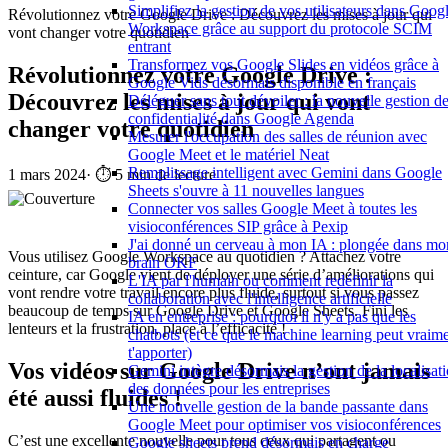
Simplifiez la gestion de vos utilisateurs dans Goog
Révolutionnez votre Google Drive : Découvrez les mises à jour qui
Workspace grâce au support du protocole SCIM
vont changer votre quotidien
entrant
Transformez vos Google Slides en vidéos grâce à
Révolutionnez votre Google Drive :
Google Vids désormais disponible en français
Découvrez les mises à jour qui vont
Déléguer sans tout dévoiler : la nouvelle gestion de
confidentialité dans Google Agenda
changer votre quotidien
Mesurer l'occupation des salles de réunion avec
Google Meet et le matériel Neat
Remplissage intelligent avec Gemini dans Google
1 mars 2024
·
⏱️ 5 min de lecture
Sheets s'ouvre à 11 nouvelles langues
Connecter vos salles Google Meet à toutes les
visioconférences SIP grâce à Pexip
J'ai donné un cerveau à mon IA : plongée dans mo
Vous utilisez Google Workspace au quotidien ? Attachez votre
brain OKF
ceinture, car Google vient de déployer une série d’améliorations qui
L'IA par l'humain ou comment redéfinir la
vont rendre votre travail encore plus fluide, surtout si vous passez
collaboration avec l'intelligence artificielle
beaucoup de temps sur Google Drive et Google Sheets. Fini les
IA en entreprise : pourquoi il n'y a pas que les
lenteurs et la frustration, place à l’efficacité !
chatbots (et ce que le machine learning peut vraim
t'apporter)
Vos vidéos sur Google Drive n’ont jamais
Gemini intègre désormais la gestion de la localisat
des données pour les entreprises
été aussi fluides !
Une nouvelle gestion de la bande passante dans
Google Meet pour optimiser vos visioconférences
C’est une excellente nouvelle pour tous ceux qui partagent ou
Google sheets prend désormais en charge