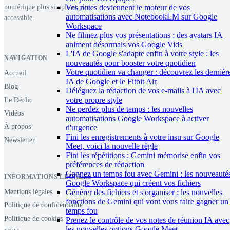
numérique plus simple et plus
Vos notes deviennent le moteur de vos
automatisations avec NotebookLM sur Google
accessible.
Workspace
Ne filmez plus vos présentations : des avatars IA
animent désormais vos Google Vids
L'IA de Google s'adapte enfin à votre style : les
NAVIGATION
nouveautés pour booster votre quotidien
Votre quotidien va changer : découvrez les dernièr
Accueil
IA de Google et le Fitbit Air
Blog
Déléguez la rédaction de vos e-mails à l'IA avec
votre propre style
Le Déclic
Ne perdez plus de temps : les nouvelles
Vidéos
automatisations Google Workspace à activer
À propos
d'urgence
Fini les enregistrements à votre insu sur Google
Newsletter
Meet, voici la nouvelle règle
Fini les répétitions : Gemini mémorise enfin vos
préférences de rédaction
Gagnez un temps fou avec Gemini : les nouveauté
INFORMATIONS LÉGALES
Google Workspace qui créent vos fichiers
Générer des fichiers et s'organiser : les nouvelles
Mentions légales
fonctions de Gemini qui vont vous faire gagner un
Politique de confidentialité
temps fou
Politique de cookies
Prenez le contrôle de vos notes de réunion IA avec
les nouvelles options Google Meet