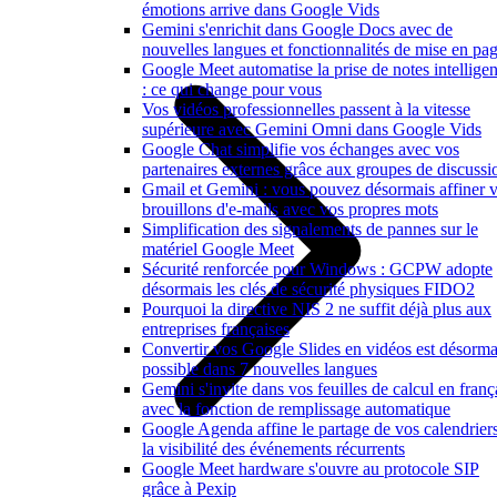
émotions arrive dans Google Vids
Gemini s'enrichit dans Google Docs avec de
nouvelles langues et fonctionnalités de mise en pa
Google Meet automatise la prise de notes intelligen
: ce qui change pour vous
Vos vidéos professionnelles passent à la vitesse
supérieure avec Gemini Omni dans Google Vids
Google Chat simplifie vos échanges avec vos
partenaires externes grâce aux groupes de discussi
Gmail et Gemini : vous pouvez désormais affiner 
brouillons d'e-mails avec vos propres mots
Simplification des signalements de pannes sur le
matériel Google Meet
Sécurité renforcée pour Windows : GCPW adopte
désormais les clés de sécurité physiques FIDO2
Pourquoi la directive NIS 2 ne suffit déjà plus aux
entreprises françaises
Convertir vos Google Slides en vidéos est désorma
possible dans 7 nouvelles langues
Gemini s'invite dans vos feuilles de calcul en franç
avec la fonction de remplissage automatique
Google Agenda affine le partage de vos calendriers
la visibilité des événements récurrents
Google Meet hardware s'ouvre au protocole SIP
grâce à Pexip