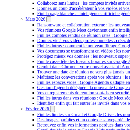
Collaborez sans limites : les comptes invités arriv
Donnez un coup d'accélérateur à vos vidéos et vos
Fini la page blanche : l'intelligence artificielle g
Mars 2026
Ransomware et collaboration externe : les nouvea
Vos réunions Google Meet deviennent enfin intellig
Fini les comptes rendus de réunion ratés : Google
Donnez vie à vos vidéos professionnelles : créez 
Fini les intrus : comment le nouveau filtrage Goog
Vos documents se transforment en vidéos : les n
Protégez mieux vos données : les nouveaux super
Fini le casse-tête des fuseaux horaires sur Google 
Gemini dans Chrome : votre nouvel assistant IA pour
Trouver une date de réunion ne sera plus jamais un
Maîtrisez les conversations après vos réunions : 
Fini les espaces vides : Google Agenda s'adapte en
Gestion d'agenda déléguée : la nouveauté Google qu
Vos enregistrements de réunion sont-ils en sécuri
Fini les intrus dans vos réunions : Google Meet sécu
Identifiez enfin qui fait entrer les invités dans vo
Février 2026
Fini les limites sur Gmail et Google Drive : les nou
Des images parfaites et un contexte sauvegardé : 
Retrouvez enfin vos informations perdues dans vo