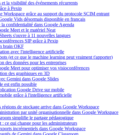
et la visibilité des événements récurrents
âce à Pexip
ogle Workspace grâce au support du protocole SCIM entrant
Google Vids désormais disponible en français
de la confidentialité dans Google Agenda
ogle Meet et le matériel Neat
heets s'ouvre à 11 nouvelles langues
ioconférences SIP grâce à Pexip
on brain OKF
ion avec l'intelligence artificielle
tbots (et ce que le machine learning peut vraiment t'apporter)
ion des données pour les entreprises
oogle Meet pour optimiser vos visioconférences
ation des graphiques en 3D
avec Gemini dans Google Slides
 est enfin possible
application Google Drive sur mobile
ile grâce à l'intelligence artificielle
es régions de stockage arrive dans Google Workspace
dministration par unité organisationnelle dans Google Workspace
room simplifie le partage pédagogique
: ce qui change pour les administrateurs
exports incrémentiels dans Google Workspace
uveautés de Gemini dans Google Classroom