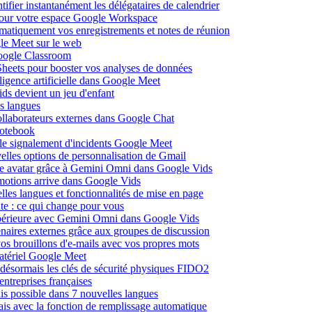
fier instantanément les délégataires de calendrier
pour votre espace Google Workspace
omatiquement vos enregistrements et notes de réunion
le Meet sur le web
Google Classroom
heets pour booster vos analyses de données
lligence artificielle dans Google Meet
ds devient un jeu d'enfant
s langues
ollaborateurs externes dans Google Chat
otebook
c le signalement d'incidents Google Meet
elles options de personnalisation de Gmail
pre avatar grâce à Gemini Omni dans Google Vids
émotions arrive dans Google Vids
les langues et fonctionnalités de mise en page
nte : ce qui change pour vous
supérieure avec Gemini Omni dans Google Vids
naires externes grâce aux groupes de discussion
os brouillons d'e-mails avec vos propres mots
matériel Google Meet
ésormais les clés de sécurité physiques FIDO2
entreprises françaises
is possible dans 7 nouvelles langues
çais avec la fonction de remplissage automatique