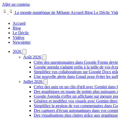
Aller au contenu
Le monde numérique de Mélanie
Accueil
Blog
Le Déclic
Vid
Accueil
Blog
Le Déclic
Vidéos
Newsletter
2026
Août 2026
Créer des questionnaires dans Google Forms devie
Google agenda s'adapte enfin à la taille de vos écr
Simplifiez vos collaborations sur Google Docs gr
Une nouvelle alerte dans Gmail pour éviter les ga
Juillet 2026
Créez des quiz en un clin d'œil avec Gemini dans
Des graphiques en nuage de points plus puissants
Google Agenda s'offre un affichage sur mesure po
Générez et modifiez vos visuels avec Gemini dir
Simplifiez la gestion de vos commentaires dans Goo
Des captures d'écran automatiques dans vos comp
Des visualisations plus claires grâce aux graphiq