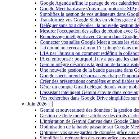
Google Agenda affine le partage de vos calendriers 
Google Meet hardware s'ouvre au protocole SIP gr
Simplifiez la gestion de vos utilisateurs dans Go
Transformez vos Google Slides en vidéos grâce à 
Déléguer sans tout dévoiler : la nouvelle gestion 
Mesurer l'occupation des salles de réunion avec Go
Remplissage intelligent avec Gemini dans Google S
Connecter vos salles Google Meet à toutes les vis
J'ai donné un cerveau à mon IA : plongée dans m
L'IA par l'humain ou comment redéfinir la collaborat
IA en entreprise : pourquoi il n'y a pas que les cha
Gemini intègre désormais la gestion de la localisat
Une nouvelle gestion de la bande passante dans G
Google sheets prend désormais en charge l'import
Créer des présentations complètes et modifiables 
Gérer un compte Gmail délégué depuis votre mobile
L'assistant intelligent Gemini s'invite dans votre 
Vos recherches dans Google Drive simplifiées sur mob
Juin 2026
Gemini et souveraineté des données : la gestion d
Gestion de flotte mobile : attribuez des droits d'a
L'intégration de Gemini Canvas dans Google Class
Optimisation de la bande passante sur Google Meet 
Optimiser vos sauvegardes de données grâce aux 
Simplifier la préparation des cours grâce aux no