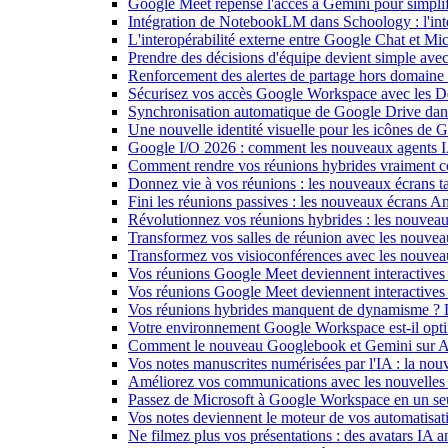
Google Meet repense l'accès à Gemini pour simplif
Intégration de NotebookLM dans Schoology : l'intell
L'interopérabilité externe entre Google Chat et M
Prendre des décisions d'équipe devient simple ave
Renforcement des alertes de partage hors domain
Sécurisez vos accès Google Workspace avec les 
Synchronisation automatique de Google Drive dan
Une nouvelle identité visuelle pour les icônes de
Google I/O 2026 : comment les nouveaux agents IA
Comment rendre vos réunions hybrides vraiment c
Donnez vie à vos réunions : les nouveaux écrans tac
Fini les réunions passives : les nouveaux écrans 
Révolutionnez vos réunions hybrides : les nouveau
Transformez vos salles de réunion avec les nouveau
Transformez vos visioconférences avec les nouve
Vos réunions Google Meet deviennent interactives 
Vos réunions Google Meet deviennent interactives
Vos réunions hybrides manquent de dynamisme ? 
Votre environnement Google Workspace est-il optim
Comment le nouveau Googlebook et Gemini sur Andr
Vos notes manuscrites numérisées par l'IA : la nouv
Améliorez vos communications avec les nouvelles
Passez de Microsoft à Google Workspace en un seu
Vos notes deviennent le moteur de vos automati
Ne filmez plus vos présentations : des avatars IA