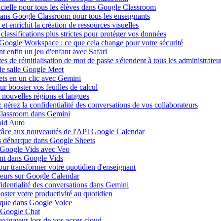
ificielle pour tous les élèves dans Google Classroom
 dans Google Classroom pour tous les enseignants
 enrichit la création de ressources visuelles
lassifications plus strictes pour protéger vos données
 Google Workspace : ce que cela change pour votre sécurité
 enfin un jeu d'enfant avec Safari
s de réinitialisation de mot de passe s'étendent à tous les administrateu
de salle Google Meet
ets en un clic avec Gemini
r booster vos feuilles de calcul
nouvelles régions et langues
gérez la confidentialité des conversations de vos collaborateurs
 Classroom dans Gemini
oid Auto
grâce aux nouveautés de l'API Google Calendar
is débarque dans Google Sheets
s Google Vids avec Veo
uent dans Google Vids
ur transformer votre quotidien d'enseignant
leurs sur Google Calendar
fidentialité des conversations dans Gemini
ster votre productivité au quotidien
barque dans Google Voice
s Google Chat
avigateur lors de vos acces cloud