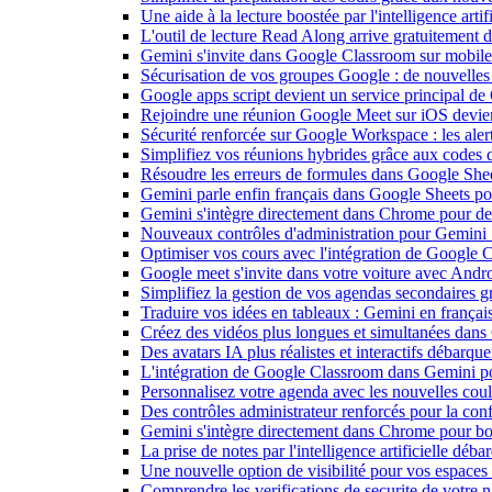
Une aide à la lecture boostée par l'intelligence art
L'outil de lecture Read Along arrive gratuitement
Gemini s'invite dans Google Classroom sur mobile et
Sécurisation de vos groupes Google : de nouvelles c
Google apps script devient un service principal de
Rejoindre une réunion Google Meet sur iOS devient
Sécurité renforcée sur Google Workspace : les alerte
Simplifiez vos réunions hybrides grâce aux codes 
Résoudre les erreurs de formules dans Google She
Gemini parle enfin français dans Google Sheets pou
Gemini s'intègre directement dans Chrome pour de 
Nouveaux contrôles d'administration pour Gemini : 
Optimiser vos cours avec l'intégration de Google
Google meet s'invite dans votre voiture avec Andr
Simplifiez la gestion de vos agendas secondaires 
Traduire vos idées en tableaux : Gemini en frança
Créez des vidéos plus longues et simultanées dan
Des avatars IA plus réalistes et interactifs débarq
L'intégration de Google Classroom dans Gemini po
Personnalisez votre agenda avec les nouvelles cou
Des contrôles administrateur renforcés pour la con
Gemini s'intègre directement dans Chrome pour boo
La prise de notes par l'intelligence artificielle dé
Une nouvelle option de visibilité pour vos espace
Comprendre les verifications de securite de votre n