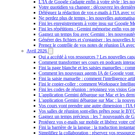
L'IA de Google s'adapte enfin à votre style : les n
Votre quotidien va changer : découvrez les dernière
Déléguez la rédaction de vos e-mails à l'IA avec vo
Ne perdez plus de temps : les nouvelles automatis
Fini les enregistrements à votre insu sur Google Me
Fini les répétitions : Gemini mémorise enfin vos pr
Gagnez un temps fou avec Gemini : les nouveautés
Générer des fichiers et s'organiser : les nouvelles
Prenez le contrôle de vos notes de réunion IA ave
Avril 2026
Qui a accédé à vos ressources ? Les nouvelles cap
Comment transformer ses cours en podcasts inter
Fini la page blanche et les saisies manuelles : 
Comment les nouveaux agents IA de Google vont ré
Fini la saisie manuelle : comment l'intelligence art
Fini le copier-coller : comment Workspace Intelli
Fini les codes de réunion : rejoignez vos visios G
L'application Gemini débarque sur Mac et les de
L'application Gemini débarque sur Mac : la nouvea
Vos cours vont prendre une autre dimension : l'IA
Vos salles de réunion sont-elles prêtes pour le B
Gagnez un temps précieux : les 7 nouveautés de G
Protégez vos e-mails sur mobile et libérez votre cré
Fini la barrière de la langue : la traduction insta
Simplifiez la collaboration : réservez vos ressourc