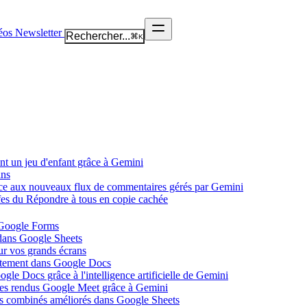
éos
Newsletter
Rechercher...
⌘
K
nt un jeu d'enfant grâce à Gemini
ans
âce aux nouveaux flux de commentaires gérés par Gemini
ffes du Répondre à tous en copie cachée
 Google Forms
 dans Google Sheets
ur vos grands écrans
ectement dans Google Docs
gle Docs grâce à l'intelligence artificielle de Gemini
tes rendus Google Meet grâce à Gemini
ues combinés améliorés dans Google Sheets