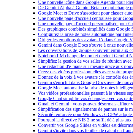
Une nouvelle icône dans Google Agenda pour identi
De Gemini Alpha à Gemini Beta : ce qui change 
Google Meet et Drive s'associent pour classer aut
Une nouvelle page d'accueil centralisée pour Goog
Une nouvelle page d'accueil personnalisée pour 
Des graphiques combinés simplifiés dans Google S
Configurez la prise de notes automatique par l'inte
Diriger les émotions des avatars IA dans Google Vi
Gemini dans Google Docs s'ouvre à onze nouvelle
Les conversations de groupe s'ouvrent enfin aux c
NotebookLM change de nom et devient Gemini N
Simplifiez la gestion de vos salles de réunion ave
Une redaction d'e-mails sur mesure grace aux nouv
Créez des vidéos professionnelles avec votre pro
Donnez de la voix à vos avatars : le contrôle des 
Gemini s'enrichit dans Google Docs avec de nouvel
Google Meet automatise la prise de notes intellige
Vos vidéos professionnelles passent à la vitesse 
Google Chat simplifie vos échanges avec vos parte
Gmail et Gemini : vous pouvez désormais affiner v
Simplification des signalements de pannes sur le 
Sécurité renforcée pour Windows : GCPW adopte d
Pourquoi la directive NIS 2 ne suffit déjà plus aux 
Convertir vos Google Slides en vidéos est désorma
Gemini s'invite dans vos feuilles de calcul en fran