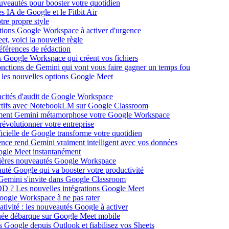
ouveautés pour booster votre quotidien
s IA de Google et le Fitbit Air
tre propre style
ations Google Workspace à activer d'urgence
et, voici la nouvelle règle
éférences de rédaction
 Google Workspace qui créent vos fichiers
 fonctions de Gemini qui vont vous faire gagner un temps fou
c les nouvelles options Google Meet
acités d'audit de Google Workspace
actifs avec NotebookLM sur Google Classroom
comment Gemini métamorphose votre Google Workspace
volutionner votre entreprise
ificielle de Google transforme votre quotidien
gence rend Gemini vraiment intelligent avec vos données
oogle Meet instantanément
rnières nouveautés Google Workspace
uté Google qui va booster votre productivité
 Gemini s'invite dans Google Classroom
YOD ? Les nouvelles intégrations Google Meet
oogle Workspace à ne pas rater
ativité : les nouveautés Google à activer
ntanée débarque sur Google Meet mobile
es Google depuis Outlook et fiabilisez vos Sheets