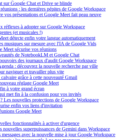
ent sur Google Chat et Drive se blinde
 réunions : les dernières pépites de Google Workspace
énère vos présentations et Google Meet fait peau neuve
ux réflexes à adopter sur Google Workspace
entes (et musicales !)
 Meet détecte enfin votre langue automatiquement
des musiques sur mesure avec l'IA de Google Vids
le Meet sécurise vos réunions
ouveautés de NotebookLM et Google Chat
-pouvoirs des journaux d'audit Google Workspace
Agenda : découvrez la nouvelle recherche par ville
 naviguer et travailler plus vite
 calvaire grâce à cette nouveauté Gmail
le nouveau réglage Google Meet
fin à votre grand écran
i met fin à la confusion pour vos invités
té ? Les nouvelles protections de Google Workspace
rise enfin vos liens d'invitation
s réunions Google Meet
velles fonctionnalités à activer d'urgence
les nouvelles superpuissances de Gemini dans Workspace
s messages avec la nouvelle mise à jour Google Workspace