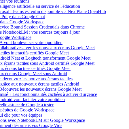
ier vos réunions
igence artificielle au service de l'éducation
icrosoft Teams est enfin disponible via NextPlane OpenHub
c Polly dans Google Chat
e dans Google Workspace
Device Bound Session Credentials dans Chrome
s NotebookLM : vos sources toujours à jour
 Google Workspace
 vont bouleverser votre quotidien
ollaboratives avec les nouveaux écrans Google Meet
tiles interactifs certifiés Google Meet
Android Neat et Logitech transforment Google Meet
x écrans tactiles sous Android certifiés Google Meet
x écrans tactiles certifiés Google Meet
aux écrans Google Meet sous Android
: découvrez les nouveaux écrans tactiles
 grâce aux nouveaux écrans tactiles Android
Découvrez les nouveaux écrans Google Meet
isé ? Les fonctionnalités cachées à activer d'urgence
oid vont faciliter votre quotidien
elle astuce de Google à tester
 pépites de Google Workspace
l clic pour vos équipes
sations avec NotebookLM sur Google Workspace
 animent désormais vos Google Vids