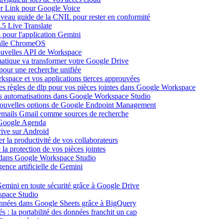
ier Link pour Google Voice
uveau guide de la CNIL pour rester en conformité
.5 Live Translate
 pour l'application Gemini
salle ChromeOS
nouvelles API de Workspace
atique va transformer votre Google Drive
pour une recherche unifiée
kspace et vos applications tierces approuvées
es règles de dlp pour vos pièces jointes dans Google Workspace
vos automatisations dans Google Workspace Studio
 nouvelles options de Google Endpoint Management
emails Gmail comme sources de recherche
s Google Agenda
ive sur Android
r la productivité de vos collaborateurs
a protection de vos pièces jointes
s dans Google Workspace Studio
ence artificielle de Gemini
emini en toute sécurité grâce à Google Drive
space Studio
onnées dans Google Sheets grâce à BigQuery
s : la portabilité des données franchit un cap