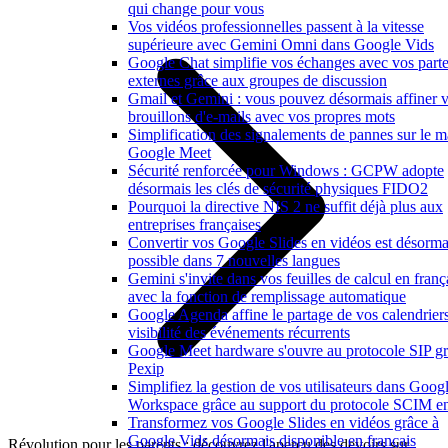
qui change pour vous
Vos vidéos professionnelles passent à la vitesse
supérieure avec Gemini Omni dans Google Vids
Google Chat simplifie vos échanges avec vos parte
externes grâce aux groupes de discussion
Gmail et Gemini : vous pouvez désormais affiner 
brouillons d'e-mails avec vos propres mots
Simplification des signalements de pannes sur le ma
Google Meet
Sécurité renforcée pour Windows : GCPW adopte
désormais les clés de sécurité physiques FIDO2
Pourquoi la directive NIS 2 ne suffit déjà plus aux
entreprises françaises
Convertir vos Google Slides en vidéos est désorma
possible dans 7 nouvelles langues
Gemini s'invite dans vos feuilles de calcul en franç
avec la fonction de remplissage automatique
Google Agenda affine le partage de vos calendriers
visibilité des événements récurrents
Google Meet hardware s'ouvre au protocole SIP gr
Pexip
Simplifiez la gestion de vos utilisateurs dans Goog
Workspace grâce au support du protocole SCIM en
Transformez vos Google Slides en vidéos grâce à
Google Vids désormais disponible en français
Révolution pour les parents : découvrez l'aperçu des devoirs sur