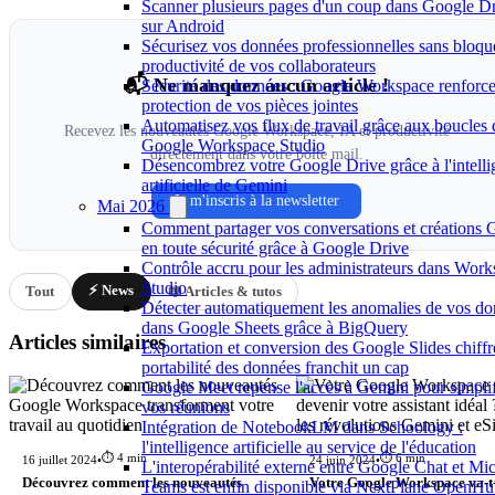
Scanner plusieurs pages d'un coup dans Google D
sur Android
Sécurisez vos données professionnelles sans bloque
productivité de vos collaborateurs
📬 Ne manquez aucun article !
Sécurité des données : Google Workspace renforce
protection de vos pièces jointes
Automatisez vos flux de travail grâce aux boucles
Recevez les nouveautés Google Workspace, IA et productivité
Google Workspace Studio
directement dans votre boîte mail.
Désencombrez votre Google Drive grâce à l'intell
artificielle de Gemini
Je m'inscris à la newsletter
Mai 2026
Comment partager vos conversations et créations 
en toute sécurité grâce à Google Drive
Contrôle accru pour les administrateurs dans Wor
Studio
⚡ News
Tout
📖 Articles & tutos
Détecter automatiquement les anomalies de vos d
dans Google Sheets grâce à BigQuery
Articles similaires
Exportation et conversion des Google Slides chiffré
portabilité des données franchit un cap
Google Meet repense l'accès à Gemini pour simplif
vos réunions
Intégration de NotebookLM dans Schoology :
l'intelligence artificielle au service de l'éducation
⏱️ 4 min
⏱️ 6 min
16 juillet 2024
•
24 juin 2024
•
L'interopérabilité externe entre Google Chat et Mic
Découvrez comment les nouveautés
Votre Google Workspace va-t-
Teams est enfin disponible via NextPlane OpenH