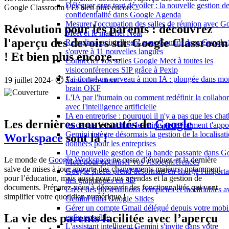
Déléguer sans tout dévoiler : la nouvelle gestion de
Google Classroom ! Et bien plus encore...
confidentialité dans Google Agenda
Mesurer l'occupation des salles de réunion avec G
Révolution pour les parents : découvrez
Meet et le matériel Neat
l'aperçu des devoirs sur Google Classroom
Remplissage intelligent avec Gemini dans Google 
s'ouvre à 11 nouvelles langues
! Et bien plus encore...
Connecter vos salles Google Meet à toutes les
visioconférences SIP grâce à Pexip
J'ai donné un cerveau à mon IA : plongée dans mo
19 juillet 2024
·
⏱️ 5 min de lecture
brain OKF
L'IA par l'humain ou comment redéfinir la collabor
avec l'intelligence artificielle
IA en entreprise : pourquoi il n'y a pas que les chat
Les dernières nouveautés de
Google
(et ce que le machine learning peut vraiment t'appo
Gemini intègre désormais la gestion de la localisat
Workspace
sont là !
données pour les entreprises
Une nouvelle gestion de la bande passante dans G
Le monde de
Google Workspace
ne cesse d’évoluer, et la dernière
Meet pour optimiser vos visioconférences
salve de mises à jour apporte des changements majeurs, notamment
Google sheets prend désormais en charge l'importa
pour l’éducation, mais aussi pour nos agendas et la gestion de
des graphiques en 3D
documents. Préparez-vous à découvrir des fonctionnalités qui vont
Créer des présentations complètes et modifiables a
simplifier votre quotidien numérique !
Gemini dans Google Slides
Gérer un compte Gmail délégué depuis votre mobil
La vie des parents facilitée avec l’aperçu
enfin possible
L'assistant intelligent Gemini s'invite dans votre