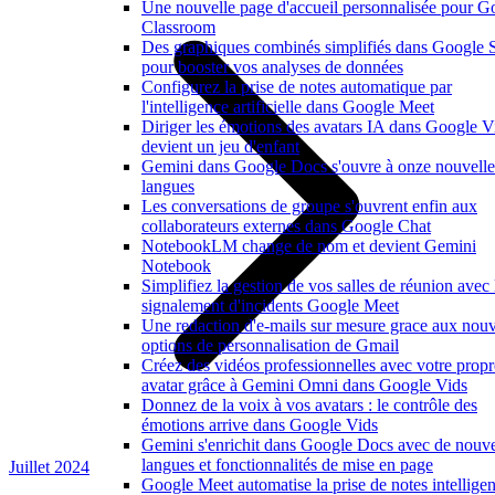
Une nouvelle page d'accueil personnalisée pour G
Classroom
Des graphiques combinés simplifiés dans Google 
pour booster vos analyses de données
Configurez la prise de notes automatique par
l'intelligence artificielle dans Google Meet
Diriger les émotions des avatars IA dans Google V
devient un jeu d'enfant
Gemini dans Google Docs s'ouvre à onze nouvelle
langues
Les conversations de groupe s'ouvrent enfin aux
collaborateurs externes dans Google Chat
NotebookLM change de nom et devient Gemini
Notebook
Simplifiez la gestion de vos salles de réunion avec 
signalement d'incidents Google Meet
Une redaction d'e-mails sur mesure grace aux nouv
options de personnalisation de Gmail
Créez des vidéos professionnelles avec votre propr
avatar grâce à Gemini Omni dans Google Vids
Donnez de la voix à vos avatars : le contrôle des
émotions arrive dans Google Vids
Gemini s'enrichit dans Google Docs avec de nouve
langues et fonctionnalités de mise en page
Juillet 2024
Google Meet automatise la prise de notes intelligen