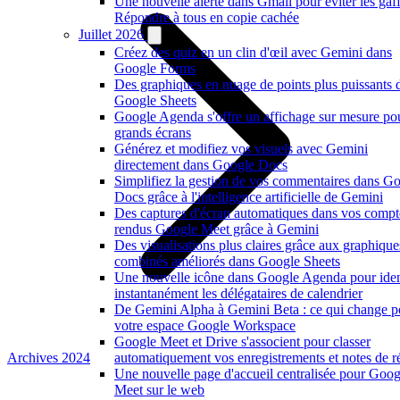
Une nouvelle alerte dans Gmail pour éviter les gaf
Répondre à tous en copie cachée
Juillet 2026
Créez des quiz en un clin d'œil avec Gemini dans
Google Forms
Des graphiques en nuage de points plus puissants 
Google Sheets
Google Agenda s'offre un affichage sur mesure po
grands écrans
Générez et modifiez vos visuels avec Gemini
directement dans Google Docs
Simplifiez la gestion de vos commentaires dans G
Docs grâce à l'intelligence artificielle de Gemini
Des captures d'écran automatiques dans vos compt
rendus Google Meet grâce à Gemini
Des visualisations plus claires grâce aux graphique
combinés améliorés dans Google Sheets
Une nouvelle icône dans Google Agenda pour ident
instantanément les délégataires de calendrier
De Gemini Alpha à Gemini Beta : ce qui change p
votre espace Google Workspace
Google Meet et Drive s'associent pour classer
Archives 2024
automatiquement vos enregistrements et notes de r
Une nouvelle page d'accueil centralisée pour Goog
Meet sur le web