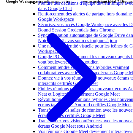
Google Workspace transforment votre
votre assistant idéal ? Découv
Prendre des décisions d'équipe devient simple avec
travail au quotidien
révolutions Gemini et eSignat
dans Google Chat
Renforcement des alertes de partage hors domaine
Google Workspace
Sécurisez vos accès Google Workspace avec les D
Bound Session Credentials dans Chrome
Synchronisation automatique de Google Drive dan
NotebookLM : vos sources toujours à jour
Une nouvelle identité visuelle pour les icônes de 
Workspace
Google I/O 2026 : comment les nouveaux agents 
vont bouleverser votre quotidien
Comment rendre vos réunions hybrides vraiment
collaboratives avec les nouveaux écrans Google M
Donnez vie à vos réunions : les nouveaux écrans ta
interactifs certifiés Google Meet
Fini les réunions passives : les nouveaux écrans A
Neat et Logitech transforment Google Meet
Révolutionnez vos réunions hybrides : les nouvea
écrans tactiles sous Android certifiés Google Meet
Transformez vos salles de réunion avec les nouve
écrans tactiles certifiés Google Meet
Transformez vos visioconférences avec les nouve
écrans Google Meet sous Android
Vos réunions Google Meet deviennent interactives 