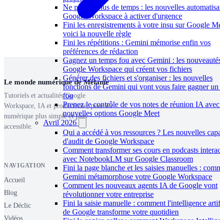
Ne perdez plus de temps : les nouvelles automatisa
Google Workspace à activer d'urgence
Fini les enregistrements à votre insu sur Google M
voici la nouvelle règle
Fini les répétitions : Gemini mémorise enfin vos
préférences de rédaction
Gagnez un temps fou avec Gemini : les nouveauté
Google Workspace qui créent vos fichiers
Générer des fichiers et s'organiser : les nouvelles
Le monde numérique de Mélanie
fonctions de Gemini qui vont vous faire gagner un
fou
Tutoriels et actualités Google
Prenez le contrôle de vos notes de réunion IA avec
Workspace, IA et productivité, pour un
nouvelles options Google Meet
numérique plus simple et plus
Avril 2026
accessible.
Qui a accédé à vos ressources ? Les nouvelles capa
d'audit de Google Workspace
Comment transformer ses cours en podcasts interac
avec NotebookLM sur Google Classroom
NAVIGATION
Fini la page blanche et les saisies manuelles : com
Gemini métamorphose votre Google Workspace
Accueil
Comment les nouveaux agents IA de Google vont
Blog
révolutionner votre entreprise
Fini la saisie manuelle : comment l'intelligence artif
Le Déclic
de Google transforme votre quotidien
Vidéos