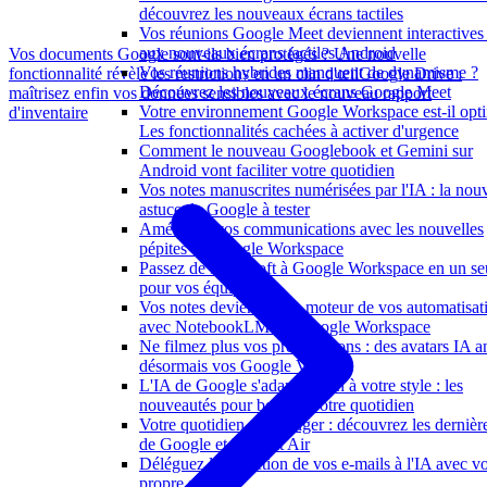
découvrez les nouveaux écrans tactiles
Vos réunions Google Meet deviennent interactives
aux nouveaux écrans tactiles Android
Vos documents Google sont-ils bien protégés ? Une nouvelle
Vos réunions hybrides manquent de dynamisme ?
fonctionnalité révèle les restrictions en un clin d'œil
Google Drive :
Découvrez les nouveaux écrans Google Meet
maîtrisez enfin vos données sensibles avec le nouveau rapport
Votre environnement Google Workspace est-il opti
d'inventaire
Les fonctionnalités cachées à activer d'urgence
Comment le nouveau Googlebook et Gemini sur
Android vont faciliter votre quotidien
Vos notes manuscrites numérisées par l'IA : la nouv
astuce de Google à tester
Améliorez vos communications avec les nouvelles
pépites de Google Workspace
Passez de Microsoft à Google Workspace en un seu
pour vos équipes
Vos notes deviennent le moteur de vos automatisat
avec NotebookLM sur Google Workspace
Ne filmez plus vos présentations : des avatars IA 
désormais vos Google Vids
L'IA de Google s'adapte enfin à votre style : les
nouveautés pour booster votre quotidien
Votre quotidien va changer : découvrez les dernièr
de Google et le Fitbit Air
Déléguez la rédaction de vos e-mails à l'IA avec vo
propre style