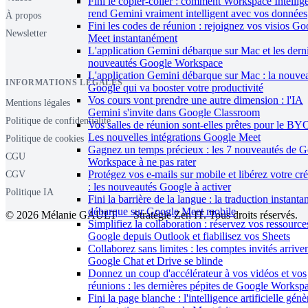
Fini le copier-coller : comment Workspace Intellig
rend Gemini vraiment intelligent avec vos données
À propos
Fini les codes de réunion : rejoignez vos visios Go
Newsletter
Meet instantanément
L'application Gemini débarque sur Mac et les dern
nouveautés Google Workspace
L'application Gemini débarque sur Mac : la nouve
INFORMATIONS LÉGALES
Google qui va booster votre productivité
Vos cours vont prendre une autre dimension : l'IA
Mentions légales
Gemini s'invite dans Google Classroom
Politique de confidentialité
Vos salles de réunion sont-elles prêtes pour le B
Les nouvelles intégrations Google Meet
Politique de cookies
Gagnez un temps précieux : les 7 nouveautés de 
CGU
Workspace à ne pas rater
Protégez vos e-mails sur mobile et libérez votre cré
CGV
: les nouveautés Google à activer
Politique IA
Fini la barrière de la langue : la traduction instanta
débarque sur Google Meet mobile
© 2026 Mélanie GAULT — Stratégie Zen IT. Tous droits réservés.
Simplifiez la collaboration : réservez vos ressource
Google depuis Outlook et fiabilisez vos Sheets
Collaborez sans limites : les comptes invités arriven
Google Chat et Drive se blinde
Donnez un coup d'accélérateur à vos vidéos et vos
réunions : les dernières pépites de Google Worksp
Fini la page blanche : l'intelligence artificielle gén