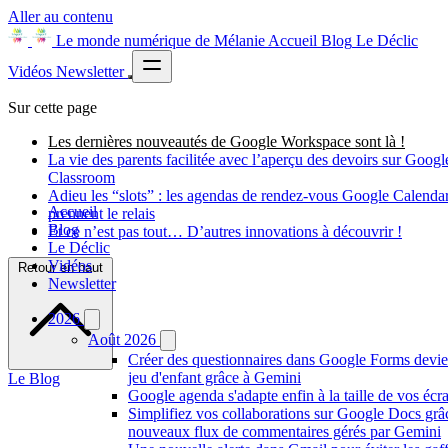
Aller au contenu
Le monde numérique de Mélanie
Accueil
Blog
Le Déclic
Vidéos
Newsletter
Sur cette page
Les dernières nouveautés de Google Workspace sont là !
La vie des parents facilitée avec l’aperçu des devoirs sur Googl
Classroom
Adieu les “slots” : les agendas de rendez-vous Google Calenda
Accueil
prennent le relais
Blog
Et ce n’est pas tout… D’autres innovations à découvrir !
Le Déclic
Vidéos
Retour en haut
Newsletter
2026
Août 2026
Créer des questionnaires dans Google Forms devie
jeu d'enfant grâce à Gemini
Le Blog
Google agenda s'adapte enfin à la taille de vos écr
Simplifiez vos collaborations sur Google Docs grâ
nouveaux flux de commentaires gérés par Gemini