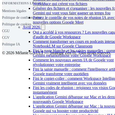
INFORMATIONS LÉGALES
Workspace qui créent vos fichiers
Générer des fichiers et s'organiser : les nouvelles f
Mentions légales
Gemini qui vont vous faire gagner un temps fou
Prenez le contrôle de vos notes de réunion IA avec
Politique de confidentialité
nouvelles options Google Meet
Politique de cookies
Avril 2026
CGU
Qui a accédé à vos ressources ? Les nouvelles capa
d'audit de Google Workspace
CGV
Comment transformer ses cours en podcasts interac
Politique IA
NotebookLM sur Google Classroom
Fini la page blanche et les saisies manuelles : com
© 2026 Mélanie GAULT — Stratégie Zen IT. Tous droits réservés.
Gemini métamorphose votre Google Workspace
Comment les nouveaux agents IA de Google vont
révolutionner votre entreprise
Fini la saisie manuelle : comment l'intelligence artif
Google transforme votre quotidien
Fini le copier-coller : comment Workspace Intellig
Gemini vraiment intelligent avec vos données
Fini les codes de réunion : rejoignez vos visios G
instantanément
L'application Gemini débarque sur Mac et les dern
nouveautés Google Workspace
L'application Gemini débarque sur Mac : la nouve
Google qui va booster votre productivité