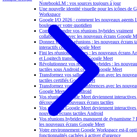
NotebookLM : vos sources toujours à jour
Une nouvelle identité visuelle pour les icônes de 
Workspace
Google I/O 2026 : comment les nouveaux agents 
bouleverser votre quotidien
Comment rendre vos réunions hybrides vraiment
collaboratives avec les nouveaux écrans Google M
Donnez vie à vos réunions : les nouveaux écrans ta
interactifs certifiés Google Meet
Fini les réunions passives : les nouveaux écrans A
et Logitech transforment Google Meet
Révolutionnez vos réunions hybrides : les nouvea
tactiles sous Android certifiés Google Meet
Transformez vos salles de réunion avec les nouvea
tactiles certifiés Google Meet
Transformez vos visioconférences avec les nouvea
Google Meet sous Android
Vos réunions Google Meet deviennent interactives 
découvrez les nouveaux écrans tactiles
Vos réunions Google Meet deviennent interactives
nouveaux écrans tactiles Android
Vos réunions hybrides manquent de dynamisme ?
les nouveaux écrans Google Meet
Votre environnement Google Workspace est-il opti
fonctionnalités cachées à activer d'urgence