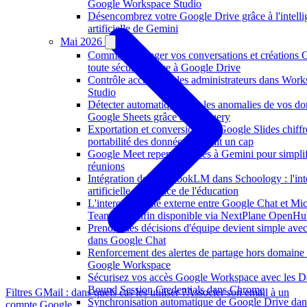
Google Workspace Studio
Désencombrez votre Google Drive grâce à l'intell
artificielle de Gemini
Mai 2026
Comment partager vos conversations et créations 
toute sécurité grâce à Google Drive
Contrôle accru pour les administrateurs dans Wor
Studio
Détecter automatiquement les anomalies de vos d
Google Sheets grâce à BigQuery
Exportation et conversion des Google Slides chiffré
portabilité des données franchit un cap
Google Meet repense l'accès à Gemini pour simplif
réunions
Intégration de NotebookLM dans Schoology : l'int
artificielle au service de l'éducation
L'interopérabilité externe entre Google Chat et Mic
Teams est enfin disponible via NextPlane OpenH
Prendre des décisions d'équipe devient simple avec
dans Google Chat
Renforcement des alertes de partage hors domaine
Google Workspace
Sécurisez vos accès Google Workspace avec les D
Bound Session Credentials dans Chrome
Filtres GMail : dans quels cas les utiliser ?
Associer son email à un
Synchronisation automatique de Google Drive dan
compte Google