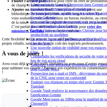
Google Vids
Flouter l’arrière-plan
: Idéal pour créer un effet de profondeu
L'intégration de Google Classroom dans Gemini p
de champ et mettre en valeur votre sujet.
transformer votre quotidien d'enseignant
Ajouter un nouveau fond
: Vous pouvez choisir parmi une
Personnalisez votre agenda avec les nouvelles coul
bibliothèque de fonds prédéfinis ou télécharger le vôtre. Que
Google Calendar
vous souhaitiez vous afficher dans un bureau moderne, au cœu
Des contrôles administrateur renforcés pour la conf
de la nature ou devant un dégradé de couleurs, tout est possible
des conversations dans Gemini
C’est parfait pour uniformiser vos visuels ou pour
créer des
Gemini s'intègre directement dans Chrome pour bo
miniatures YouTube
avec un style cohérent.
productivité au quotidien
La prise de notes par l'intelligence artificielle déb
Cette flexibilité fait de remove.bg un allié précieux pour tous vos
Google Voice
projets créatifs, sans les tracas ni le coût des logiciels professionnels.
Une nouvelle option de visibilité pour vos espace
Chat
À vous de jouer !
Comprendre les verifications de securite de votre 
lors de vos acces cloud
Avez-vous déjà testé des outils similaires ou avez-vous d’autres astuc
Simplifiez votre téléphonie d'entreprise avec Carri
pour sublimer vos visuels ? Partagez vos expériences en commentaire
pour Google Voice
!
Prospection par e-mail et SMS : décryptage du no
de la CNIL pour rester en conformité
Traduire vos réunions en temps réel avec Gemini 3
Translate
Google Vault renforce la gouvernance des donnée
l'application Gemini
Google Meet passe au 1080p pour le matériel de sa
ChromeOS