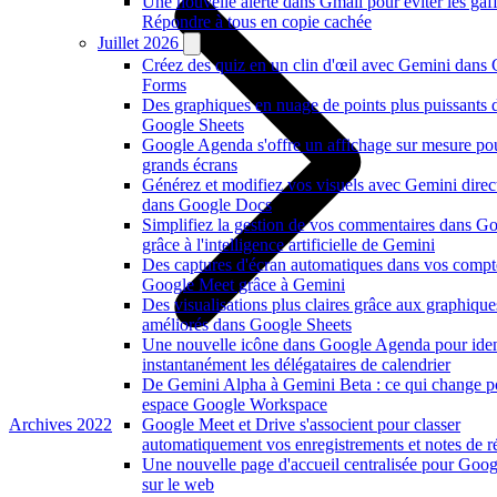
Une nouvelle alerte dans Gmail pour éviter les gaf
Répondre à tous en copie cachée
Juillet 2026
Créez des quiz en un clin d'œil avec Gemini dans
Forms
Des graphiques en nuage de points plus puissants 
Google Sheets
Google Agenda s'offre un affichage sur mesure po
grands écrans
Générez et modifiez vos visuels avec Gemini dire
dans Google Docs
Simplifiez la gestion de vos commentaires dans G
grâce à l'intelligence artificielle de Gemini
Des captures d'écran automatiques dans vos compt
Google Meet grâce à Gemini
Des visualisations plus claires grâce aux graphiqu
améliorés dans Google Sheets
Une nouvelle icône dans Google Agenda pour ident
instantanément les délégataires de calendrier
De Gemini Alpha à Gemini Beta : ce qui change p
espace Google Workspace
Archives 2022
Google Meet et Drive s'associent pour classer
automatiquement vos enregistrements et notes de r
Une nouvelle page d'accueil centralisée pour Goo
sur le web