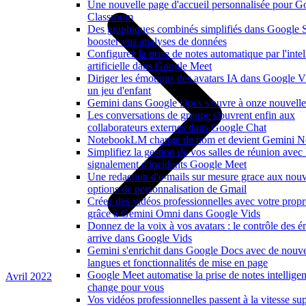
Une nouvelle page d'accueil personnalisée pour G
Classroom
Des graphiques combinés simplifiés dans Google 
booster vos analyses de données
Configurez la prise de notes automatique par l'inte
artificielle dans Google Meet
Diriger les émotions des avatars IA dans Google V
un jeu d'enfant
Gemini dans Google Docs s'ouvre à onze nouvelle
Les conversations de groupe s'ouvrent enfin aux
collaborateurs externes dans Google Chat
NotebookLM change de nom et devient Gemini N
Simplifiez la gestion de vos salles de réunion avec 
signalement d'incidents Google Meet
Une redaction d'e-mails sur mesure grace aux nouv
options de personnalisation de Gmail
Créez des vidéos professionnelles avec votre propr
grâce à Gemini Omni dans Google Vids
Donnez de la voix à vos avatars : le contrôle des 
arrive dans Google Vids
Gemini s'enrichit dans Google Docs avec de nouve
langues et fonctionnalités de mise en page
Google Meet automatise la prise de notes intelligen
Avril 2022
change pour vous
Vos vidéos professionnelles passent à la vitesse su