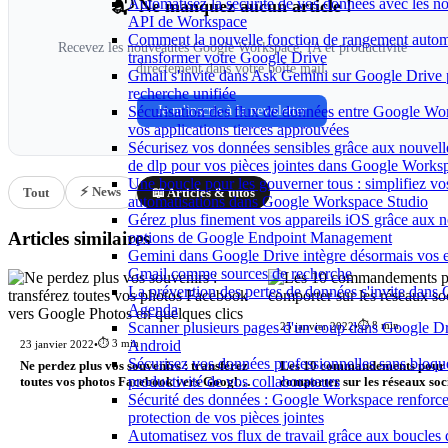
Automatisez la sécurité de vos données avec les n
📬 Ne manquez aucun article !
API de Workspace
Comment la nouvelle fonction de rangement autom
Recevez les nouveautés Google Workspace, IA et productivité
transformer votre Google Drive
directement dans votre boîte mail.
Gmail s'invite dans Ask Gemini sur Google Drive
recherche unifiée
Je m'inscris à la newsletter
Sécurisation des flux de données entre Google Wo
vos applications tierces approuvées
Sécurisez vos données sensibles grâce aux nouvell
de dlp pour vos pièces jointes dans Google Works
Une boucle pour les gouverner tous : simplifiez vo
⚡ News
Tout
📖 Articles & tutos
automatisations dans Google Workspace Studio
Gérez plus finement vos appareils iOS grâce aux n
Articles similaires
options de Google Endpoint Management
Gemini dans Google Drive intègre désormais vos 
Gmail comme sources de recherche
La prévention des pertes de données s'invite dans
Agenda
⏱️ 8 min
Scanner plusieurs pages d'un coup dans Google Dr
25 janvier 2022
•
⏱️ 3 min
Android
23 janvier 2022
•
Sécurisez vos données professionnelles sans bloque
Ne perdez plus vos souvenirs : transférez
Les 10 commandements pour 
productivité de vos collaborateurs
toutes vos photos Facebook vers Google
comporter sur les réseaux so
Photos en quelques clics
Sécurité des données : Google Workspace renforce
protection de vos pièces jointes
Automatisez vos flux de travail grâce aux boucles