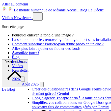
Aller au contenu
Le monde numérique de Mélanie
Accueil
Blog
Le Déclic
Vidéos
Newsletter
Sur cette page
Pourquoi enlever le fond d’une image ?
La solution miracle : remove.bg, l’outil gratuit et sans installati
Comment supprimer l’arrière-plan d’une photo en un clic ?
Allez plus loin : ajouter ou flouter des fonds
Accueil
À vous de jouer !
Blog
Le Déclic
Retour en haut
Vidéos
Newsletter
2026
Août 2026
Créer des questionnaires dans Google Forms devie
Le Blog
d'enfant grâce à Gemini
Google agenda s'adapte enfin à la taille de vos écr
Simplifiez vos collaborations sur Google Docs grâ
nouveaux flux de commentaires gérés par Gemini