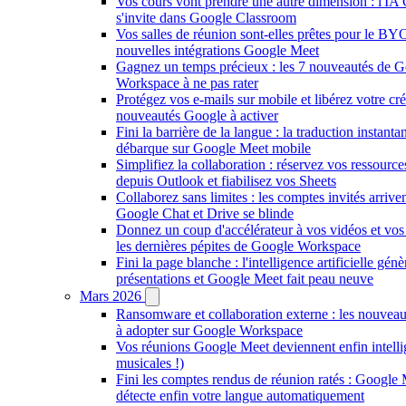
Vos cours vont prendre une autre dimension : l'IA
s'invite dans Google Classroom
Vos salles de réunion sont-elles prêtes pour le B
nouvelles intégrations Google Meet
Gagnez un temps précieux : les 7 nouveautés de 
Workspace à ne pas rater
Protégez vos e-mails sur mobile et libérez votre créa
nouveautés Google à activer
Fini la barrière de la langue : la traduction instanta
débarque sur Google Meet mobile
Simplifiez la collaboration : réservez vos ressourc
depuis Outlook et fiabilisez vos Sheets
Collaborez sans limites : les comptes invités arriven
Google Chat et Drive se blinde
Donnez un coup d'accélérateur à vos vidéos et vos 
les dernières pépites de Google Workspace
Fini la page blanche : l'intelligence artificielle gén
présentations et Google Meet fait peau neuve
Mars 2026
Ransomware et collaboration externe : les nouveau
à adopter sur Google Workspace
Vos réunions Google Meet deviennent enfin intellig
musicales !)
Fini les comptes rendus de réunion ratés : Google
détecte enfin votre langue automatiquement