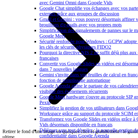
avec Gemini Omni dans Google Vids
Google Chat simplifie vos échanges avec vos parte
externes grâce aux groupes de discussion
Gmail et Gemini : vous pouvez désormais affiner 
brouillons d'e-mails avec vos propres mots
Simplification des signalements de pannes sur le ma
Google Meet
Sécurité renforcée pour Windows : GCPW adopte
les clés de sécurité physiques FIDO2
Pourquoi la directive NIS 2 ne suffit déjà plus aux 
françaises
Convertir vos Google Slides en vidéos est désorma
dans 7 nouvelles langues
Gemini s'invite dans vos feuilles de calcul en franç
fonction de remplissage automatique
Google Agenda affine le partage de vos calendriers
visibilité des événements récurrents
Google Meet hardware s'ouvre au protocole SIP gr
Pexip
Simplifiez la gestion de vos utilisateurs dans Goog
Workspace grâce au support du protocole SCIM en
Transformez vos Google Slides en vidéos grâce à
Vids désormais disponible en français
Déléguer sans tout dévoiler : la nouvelle gestion de
Retirer le fond d'une image en quelques clics et gratuitement : le guid
confidentialité dans Google Agenda
ultime