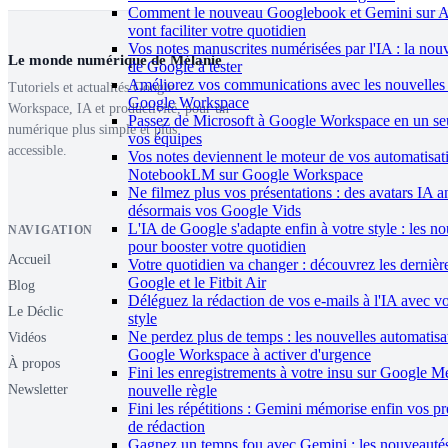
Comment le nouveau Googlebook et Gemini sur 
vont faciliter votre quotidien
Vos notes manuscrites numérisées par l'IA : la nouv
Le monde numérique de Mélanie
de Google à tester
Améliorez vos communications avec les nouvelles 
Tutoriels et actualités Google
Google Workspace
Workspace, IA et productivité, pour un
Passez de Microsoft à Google Workspace en un seu
numérique plus simple et plus
vos équipes
accessible.
Vos notes deviennent le moteur de vos automatisat
NotebookLM sur Google Workspace
Ne filmez plus vos présentations : des avatars IA 
désormais vos Google Vids
L'IA de Google s'adapte enfin à votre style : les n
NAVIGATION
pour booster votre quotidien
Accueil
Votre quotidien va changer : découvrez les dernièr
Google et le Fitbit Air
Blog
Déléguez la rédaction de vos e-mails à l'IA avec v
Le Déclic
style
Ne perdez plus de temps : les nouvelles automatisa
Vidéos
Google Workspace à activer d'urgence
À propos
Fini les enregistrements à votre insu sur Google Me
Newsletter
nouvelle règle
Fini les répétitions : Gemini mémorise enfin vos p
de rédaction
Gagnez un temps fou avec Gemini : les nouveauté