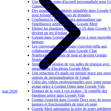
Une nouvelle page d'accueil personnalisée pour G
Classroom
Des graphiques combinés simplifiés dans Google 
pour booster vos analyses de données
Configurez la prise de notes automatique par
l'intelligence artificielle dans Google Meet
Diriger les émotions des avatars IA dans Google V
devient un jeu d'enfant
Gemini dans Google Docs s'ouvre à onze nouvelle
langues
Les conversations de groupe s'ouvrent enfin aux
collaborateurs externes dans Google Chat
NotebookLM change de nom et devient Gemini
Notebook
Simplifiez la gestion de vos salles de réunion avec 
signalement d'incidents Google Meet
Une redaction d'e-mails sur mesure grace aux nouv
options de personnalisation de Gmail
Créez des vidéos professionnelles avec votre propr
avatar grâce à Gemini Omni dans Google Vids
Donnez de la voix à vos avatars : le contrôle des
Juin 2026
émotions arrive dans Google Vids
Gemini s'enrichit dans Google Docs avec de nouve
langues et fonctionnalités de mise en page
Google Meet automatise la prise de notes intelligen