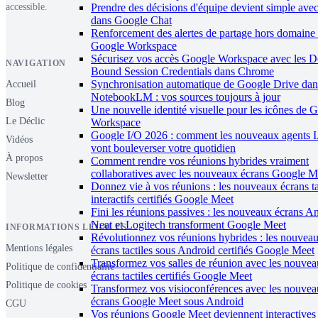
Prendre des décisions d'équipe devient simple avec
accessible.
dans Google Chat
Renforcement des alertes de partage hors domaine
Google Workspace
Sécurisez vos accès Google Workspace avec les D
NAVIGATION
Bound Session Credentials dans Chrome
Synchronisation automatique de Google Drive dan
Accueil
NotebookLM : vos sources toujours à jour
Blog
Une nouvelle identité visuelle pour les icônes de 
Le Déclic
Workspace
Google I/O 2026 : comment les nouveaux agents 
Vidéos
vont bouleverser votre quotidien
À propos
Comment rendre vos réunions hybrides vraiment
collaboratives avec les nouveaux écrans Google M
Newsletter
Donnez vie à vos réunions : les nouveaux écrans ta
interactifs certifiés Google Meet
Fini les réunions passives : les nouveaux écrans A
Neat et Logitech transforment Google Meet
INFORMATIONS LÉGALES
Révolutionnez vos réunions hybrides : les nouvea
Mentions légales
écrans tactiles sous Android certifiés Google Meet
Transformez vos salles de réunion avec les nouve
Politique de confidentialité
écrans tactiles certifiés Google Meet
Politique de cookies
Transformez vos visioconférences avec les nouve
écrans Google Meet sous Android
CGU
Vos réunions Google Meet deviennent interactives 