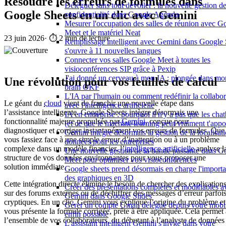
Résoudre les erreurs de formules dans
Déléguer sans tout dévoiler : la nouvelle gestion de
Google Sheets en un clic avec Gemini
confidentialité dans Google Agenda
Mesurer l'occupation des salles de réunion avec G
Meet et le matériel Neat
23 juin 2026
·
⏱️ 2 min de lecture
Remplissage intelligent avec Gemini dans Google 
s'ouvre à 11 nouvelles langues
Connecter vos salles Google Meet à toutes les
visioconférences SIP grâce à Pexip
J'ai donné un cerveau à mon IA : plongée dans mo
Une révolution pour vos feuilles de calcul
brain OKF
L'IA par l'humain ou comment redéfinir la collabor
Le géant du
cloud
vient de franchir une nouvelle étape dans
avec l'intelligence artificielle
l’assistance intelligente. Google Sheets intègre désormais une
IA en entreprise : pourquoi il n'y a pas que les chat
fonctionnalité majeure propulsée par
Gemini
, conçue pour
(et ce que le machine learning peut vraiment t'appo
diagnostiquer et corriger instantanément vos erreurs de formules. Que
Gemini intègre désormais la gestion de la localisat
vous fassiez face à une simple erreur d’inattention ou à un problème
données pour les entreprises
complexe dans un modèle financier, l’
intelligence artificielle
analyse l
Une nouvelle gestion de la bande passante dans G
structure de vos données environnantes pour vous proposer une
Meet pour optimiser vos visioconférences
solution immédiate.
Google sheets prend désormais en charge l'importa
des graphiques en 3D
Cette intégration directe élimine le besoin de chercher des explication
Créer des présentations complètes et modifiables a
sur des forums externes ou de déchiffrer des messages d’erreur parfoi
Gemini dans Google Slides
cryptiques. En un clic, Gemini vous explique l’origine du problème et
Gérer un compte Gmail délégué depuis votre mobil
vous présente la formule corrigée, prête à être appliquée. Cela permet 
enfin possible
l’ensemble de vos collaborateurs, du débutant à l’analyste de données
L'assistant intelligent Gemini s'invite dans votre