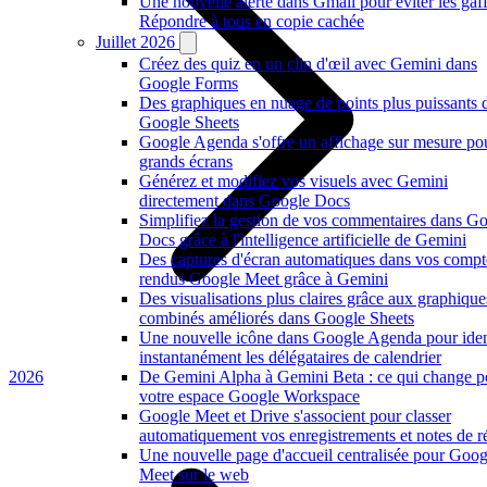
Une nouvelle alerte dans Gmail pour éviter les gaf
Répondre à tous en copie cachée
Juillet 2026
Créez des quiz en un clin d'œil avec Gemini dans
Google Forms
Des graphiques en nuage de points plus puissants 
Google Sheets
Google Agenda s'offre un affichage sur mesure po
grands écrans
Générez et modifiez vos visuels avec Gemini
directement dans Google Docs
Simplifiez la gestion de vos commentaires dans G
Docs grâce à l'intelligence artificielle de Gemini
Des captures d'écran automatiques dans vos compt
rendus Google Meet grâce à Gemini
Des visualisations plus claires grâce aux graphique
combinés améliorés dans Google Sheets
Une nouvelle icône dans Google Agenda pour ident
instantanément les délégataires de calendrier
2026
De Gemini Alpha à Gemini Beta : ce qui change p
votre espace Google Workspace
Google Meet et Drive s'associent pour classer
automatiquement vos enregistrements et notes de r
Une nouvelle page d'accueil centralisée pour Goog
Meet sur le web