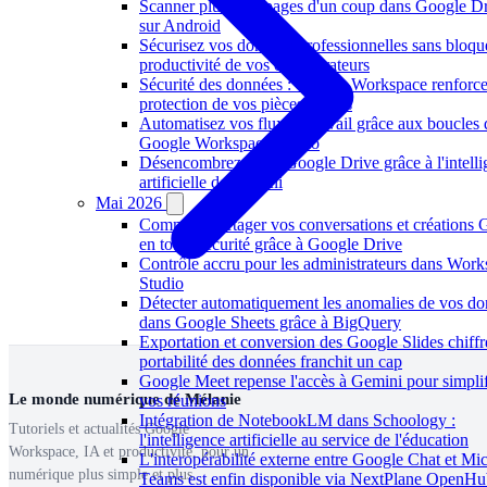
Scanner plusieurs pages d'un coup dans Google D
sur Android
Sécurisez vos données professionnelles sans bloque
productivité de vos collaborateurs
Sécurité des données : Google Workspace renforce
protection de vos pièces jointes
Automatisez vos flux de travail grâce aux boucles
Google Workspace Studio
Désencombrez votre Google Drive grâce à l'intell
artificielle de Gemini
Mai 2026
Comment partager vos conversations et créations 
en toute sécurité grâce à Google Drive
Contrôle accru pour les administrateurs dans Wor
Studio
Détecter automatiquement les anomalies de vos d
dans Google Sheets grâce à BigQuery
Exportation et conversion des Google Slides chiffré
portabilité des données franchit un cap
Google Meet repense l'accès à Gemini pour simplif
Le monde numérique de Mélanie
vos réunions
Intégration de NotebookLM dans Schoology :
Tutoriels et actualités Google
l'intelligence artificielle au service de l'éducation
Workspace, IA et productivité, pour un
L'interopérabilité externe entre Google Chat et Mic
numérique plus simple et plus
Teams est enfin disponible via NextPlane OpenH