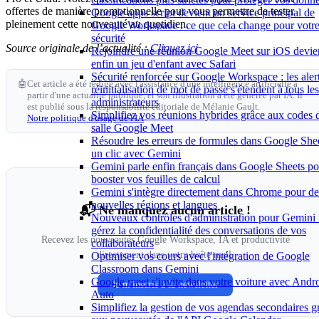
offertes de manière promotionnelle pour vous permettre de tester
Google apps script devient un service principal de
pleinement cette nouveauté au quotidien.
Google Workspace : ce que cela change pour votr
sécurité
Source originale de l’actualité :
Cliquez ici
Rejoindre une réunion Google Meet sur iOS devie
enfin un jeu d'enfant avec Safari
Sécurité renforcée sur Google Workspace : les aler
🤖
Cet article a été rédigé avec l'assistance d'une intelligence artificielle à
réinitialisation de mot de passe s'étendent à tous les
partir d'une actualité publique, et son illustration a été générée par IA. Il
administrateurs
est publié sous la responsabilité éditoriale de Mélanie Gault.
Simplifiez vos réunions hybrides grâce aux codes 
Notre politique d'usage de l'IA
salle Google Meet
Résoudre les erreurs de formules dans Google She
un clic avec Gemini
Gemini parle enfin français dans Google Sheets po
booster vos feuilles de calcul
Gemini s'intègre directement dans Chrome pour de
nouvelles régions et langues
📬 Ne manquez aucun article !
Nouveaux contrôles d'administration pour Gemini 
gérez la confidentialité des conversations de vos
Recevez les nouveautés Google Workspace, IA et productivité
collaborateurs
directement dans votre boîte mail.
Optimiser vos cours avec l'intégration de Google
Classroom dans Gemini
Google meet s'invite dans votre voiture avec Andr
Je m'inscris à la newsletter
Auto
Simplifiez la gestion de vos agendas secondaires g