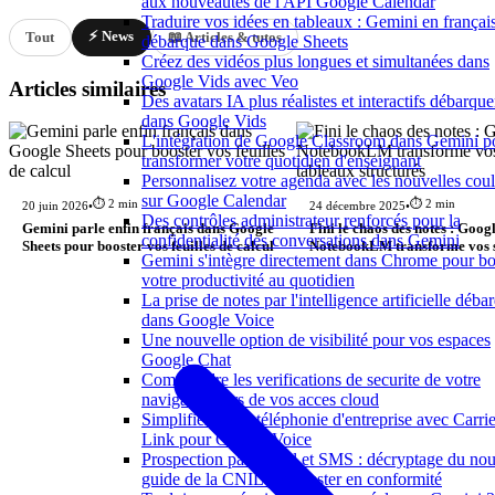
aux nouveautés de l'API Google Calendar
Traduire vos idées en tableaux : Gemini en françai
⚡ News
Tout
📖 Articles & tutos
débarque dans Google Sheets
Créez des vidéos plus longues et simultanées dans
Google Vids avec Veo
Articles similaires
Des avatars IA plus réalistes et interactifs débarque
dans Google Vids
L'intégration de Google Classroom dans Gemini p
transformer votre quotidien d'enseignant
Personnalisez votre agenda avec les nouvelles cou
sur Google Calendar
⏱️ 2 min
⏱️ 2 min
20 juin 2026
•
24 décembre 2025
•
Des contrôles administrateur renforcés pour la
Gemini parle enfin français dans Google
Fini le chaos des notes : Goog
confidentialité des conversations dans Gemini
Sheets pour booster vos feuilles de calcul
NotebookLM transforme vos s
Gemini s'intègre directement dans Chrome pour bo
tableaux structurés
votre productivité au quotidien
La prise de notes par l'intelligence artificielle déba
dans Google Voice
Une nouvelle option de visibilité pour vos espaces
Google Chat
Comprendre les verifications de securite de votre
navigateur lors de vos acces cloud
Simplifiez votre téléphonie d'entreprise avec Carrie
Link pour Google Voice
Prospection par e-mail et SMS : décryptage du no
guide de la CNIL pour rester en conformité