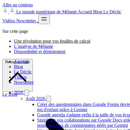
Aller au contenu
Le monde numérique de Mélanie
Accueil
Blog
Le Déclic
Vidéos
Newsletter
Sur cette page
Une révolution pour vos feuilles de calcul
L’analyse de Mélanie
Disponibilité et déploiement
Accueil
Retour en haut
Blog
Le Déclic
Vidéos
Newsletter
2026
Le Blog
Août 2026
Créer des questionnaires dans Google Forms devie
jeu d'enfant grâce à Gemini
Google agenda s'adapte enfin à la taille de vos écr
Simplifiez vos collaborations sur Google Docs grâ
nouveaux flux de commentaires gérés par Gemini