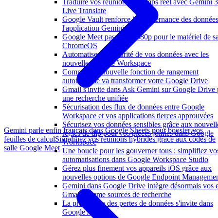
Traduire vos réunions en temps réel avec Gemini 3
Live Translate
Google Vault renforce la gouvernance des donnée
l'application Gemini
Google Meet passe au 1080p pour le matériel de sa
ChromeOS
Automatisez la sécurité de vos données avec les
nouvelles API de Workspace
Comment la nouvelle fonction de rangement
automatique va transformer votre Google Drive
Gmail s'invite dans Ask Gemini sur Google Drive
une recherche unifiée
Sécurisation des flux de données entre Google
Workspace et vos applications tierces approuvées
Sécurisez vos données sensibles grâce aux nouvell
Gemini parle enfin français dans Google Sheets pour booster vos
règles de dlp pour vos pièces jointes dans Google
feuilles de calcul
Simplifiez vos réunions hybrides grâce aux codes de
Workspace
salle Google Meet
Une boucle pour les gouverner tous : simplifiez vo
automatisations dans Google Workspace Studio
Gérez plus finement vos appareils iOS grâce aux
nouvelles options de Google Endpoint Manageme
Gemini dans Google Drive intègre désormais vos 
Gmail comme sources de recherche
La prévention des pertes de données s'invite dans
Google Agenda