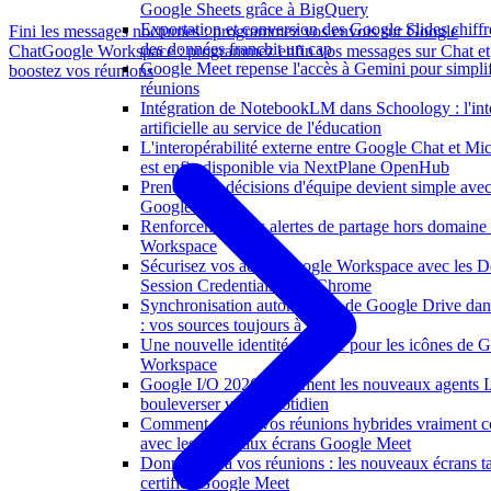
Google Sheets grâce à BigQuery
Exportation et conversion des Google Slides chiffrés
Fini les messages nocturnes : programmez vos envois sur Google
des données franchit un cap
Chat
Google Workspace : programmez enfin vos messages sur Chat et
Google Meet repense l'accès à Gemini pour simplif
boostez vos réunions
réunions
Intégration de NotebookLM dans Schoology : l'int
artificielle au service de l'éducation
L'interopérabilité externe entre Google Chat et Mi
est enfin disponible via NextPlane OpenHub
Prendre des décisions d'équipe devient simple ave
Google Chat
Renforcement des alertes de partage hors domaine
Workspace
Sécurisez vos accès Google Workspace avec les 
Session Credentials dans Chrome
Synchronisation automatique de Google Drive d
: vos sources toujours à jour
Une nouvelle identité visuelle pour les icônes de 
Workspace
Google I/O 2026 : comment les nouveaux agents 
bouleverser votre quotidien
Comment rendre vos réunions hybrides vraiment co
avec les nouveaux écrans Google Meet
Donnez vie à vos réunions : les nouveaux écrans tac
certifiés Google Meet