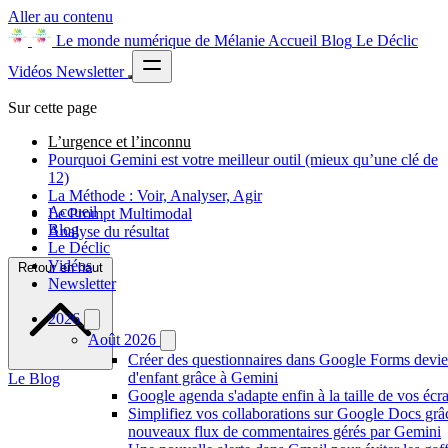
Aller au contenu
Le monde numérique de Mélanie
Accueil
Blog
Le Déclic
Vidéos
Newsletter
Sur cette page
L’urgence et l’inconnu
Pourquoi Gemini est votre meilleur outil (mieux qu’une clé de
12)
La Méthode : Voir, Analyser, Agir
Accueil
Le Prompt Multimodal
Blog
Analyse du résultat
Le Déclic
Vidéos
Retour en haut
Newsletter
2026
Août 2026
Créer des questionnaires dans Google Forms devie
d'enfant grâce à Gemini
Le Blog
Google agenda s'adapte enfin à la taille de vos écr
Simplifiez vos collaborations sur Google Docs grâ
nouveaux flux de commentaires gérés par Gemini