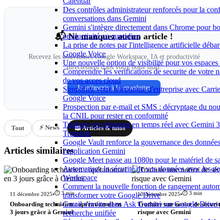
Calendar
Des contrôles administrateur renforcés pour la conf
conversations dans Gemini
Gemini s'intègre directement dans Chrome pour bo
📬 Ne manquez aucun article !
productivité au quotidien
La prise de notes par l'intelligence artificielle déb
Google Voice
Recevez les nouveautés Google Workspace, IA et productivité
Une nouvelle option de visibilité pour vos espace
directement dans votre boîte mail.
Comprendre les verifications de securite de votre n
de vos acces cloud
Je m'inscris à la newsletter
Simplifiez votre téléphonie d'entreprise avec Carri
Google Voice
Prospection par e-mail et SMS : décryptage du no
la CNIL pour rester en conformité
Traduire vos réunions en temps réel avec Gemini 3
⚡ News
Tout
📖 Articles & tutos
Translate
Google Vault renforce la gouvernance des donnée
Articles similaires
l'application Gemini
Google Meet passe au 1080p pour le matériel de 
Automatisez la sécurité de vos données avec les n
Workspace
Comment la nouvelle fonction de rangement autom
⏱️ 3 min
⏱️ 3 min
11 décembre 2025
•
10 décembre 2025
•
transformer votre Google Drive
Gmail s'invite dans Ask Gemini sur Google Drive
Onboarding technicien : opérationnel en
Traduire une notice de sécurit
3 jours grâce à Gemini
recherche unifiée
risque avec Gemini