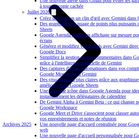
Une nouvelle alerte dans Gmail pour éviter les ga
à tous en copie cachée
Juillet 2026
Créez des quiz en un clin d'œil avec Gemini dans
Des graphiques en nuage de points plus puissants
Sheets
Google Agenda s'offre un affichage sur mesure po
écrans
Générez et modifiez vos visuels avec Gemini dire
Google Docs
Simplifiez la gestion de vos commentaires dans G
grâce à l'intelligence artificielle de Gemini
Des captures d'écran automatiques dans vos compt
Google Meet grâce à Gemini
Des visualisations plus claires grâce aux graphiqu
améliorés dans Google Sheets
Une nouvelle icône dans Google Agenda pour ident
instantanément les délégataires de calendrier
De Gemini Alpha à Gemini Beta : ce qui change p
Google Workspace
Google Meet et Drive s'associent pour classer au
vos enregistrements et notes de réunion
Archives 2025
Une nouvelle page d'accueil centralisée pour Goog
web
Une nouvelle page d'accueil personnalisée pour G