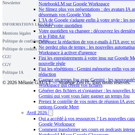
Newsletter
NotebookLM sur Google Workspace
Ne filmez plus vos présentations : des avatars IA 
désormais vos Google Vids
L'IA de Google s'adapte enfin à votre style : les n
INFORMATIONS LÉGALES
booster votre quotidien
Votre quotidien va changer : découvrez les derniè
Mentions légales
et le Fitbit Air
Politique de confidentialité
Déléguez la rédaction de vos e-mails à l'IA avec vo
Ne perdez plus de temps : les nouvelles automatis
Politique de cookies
Workspace à activer d'urgence
CGU
Fini les enregistrements à votre insu sur Google Me
nouvelle règle
CGV
Fini les répétitions : Gemini mémorise enfin vos p
Politique IA
rédaction
Gagnez un temps fou avec Gemini : les nouveauté
© 2026 Mélanie GAULT — Stratégie Zen IT. Tous droits réservés.
Workspace qui créent vos fichiers
Générer des fichiers et s'organiser : les nouvelles f
Gemini qui vont vous faire gagner un temps fou
Prenez le contrôle de vos notes de réunion IA avec
options Google Meet
Avril 2026
Qui a accédé à vos ressources ? Les nouvelles capa
Google Workspace
Comment transformer ses cours en podcasts interac
NotebookLM sur Google Classroom