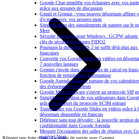
Google Chat simplifie vos échanges avec vos parte
grâce aux groupes de discussion
Gmail et Gemini : vous pouvez désormais affiner v
d'e-mails avec vos propres mots
Simplification des signalements de pannes sur le m
Meet
Sécurité renforcée pour Windows : GCPW adopte 
clés de sécurité physiques FIDO2
Pourquoi la directive NIS 2 ne suffit déjà plus aux 
françaises
Convertir vos Google Slides en vidéos est désorma
7 nouvelles langues
Gemini s'invite dans vos feuilles de calcul en franç
fonction de remplissage automatique
Google Agenda affine le partage de vos calendriers e
des événements récurrents
Google Meet hardware s'ouvre au protocole SIP gr
Simplifiez la gestion de vos utilisateurs dans Goo
grâce au support du protocole SCIM entrant
Transformez vos Google Slides en vidéos grâce à
désormais disponible en français
Déléguer sans tout dévoiler : la nouvelle gestion de
confidentialité dans Google Agenda
Mesurer l'occupation des salles de réunion avec Go
matériel Neat
Réparer une fuite d'eau : Le guide de survie avec Gemini