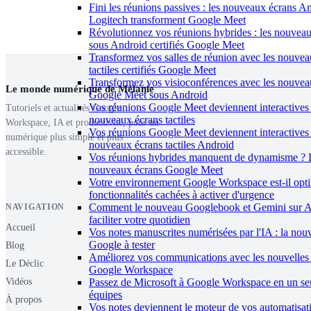
Fini les réunions passives : les nouveaux écrans A
Logitech transforment Google Meet
Révolutionnez vos réunions hybrides : les nouveaux
sous Android certifiés Google Meet
Transformez vos salles de réunion avec les nouvea
tactiles certifiés Google Meet
Transformez vos visioconférences avec les nouvea
Le monde numérique de Mélanie
Google Meet sous Android
Vos réunions Google Meet deviennent interactives 
Tutoriels et actualités Google
nouveaux écrans tactiles
Workspace, IA et productivité, pour un
Vos réunions Google Meet deviennent interactives
numérique plus simple et plus
nouveaux écrans tactiles Android
accessible.
Vos réunions hybrides manquent de dynamisme ? 
nouveaux écrans Google Meet
Votre environnement Google Workspace est-il opti
fonctionnalités cachées à activer d'urgence
Comment le nouveau Googlebook et Gemini sur A
NAVIGATION
faciliter votre quotidien
Accueil
Vos notes manuscrites numérisées par l'IA : la nouv
Google à tester
Blog
Améliorez vos communications avec les nouvelles 
Le Déclic
Google Workspace
Vidéos
Passez de Microsoft à Google Workspace en un seu
équipes
À propos
Vos notes deviennent le moteur de vos automatisat