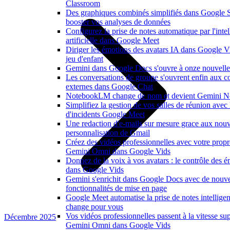
Classroom
Des graphiques combinés simplifiés dans Google 
booster vos analyses de données
Configurez la prise de notes automatique par l'inte
artificielle dans Google Meet
Diriger les émotions des avatars IA dans Google V
jeu d'enfant
Gemini dans Google Docs s'ouvre à onze nouvelle
Les conversations de groupe s'ouvrent enfin aux co
externes dans Google Chat
NotebookLM change de nom et devient Gemini N
Simplifiez la gestion de vos salles de réunion avec
d'incidents Google Meet
Une redaction d'e-mails sur mesure grace aux nouv
personnalisation de Gmail
Créez des vidéos professionnelles avec votre propr
Gemini Omni dans Google Vids
Donnez de la voix à vos avatars : le contrôle des é
dans Google Vids
Gemini s'enrichit dans Google Docs avec de nouvel
fonctionnalités de mise en page
Google Meet automatise la prise de notes intelligen
change pour vous
Vos vidéos professionnelles passent à la vitesse su
Décembre 2025
Gemini Omni dans Google Vids