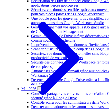
Sécurisation des flux de données entre Google Wo
applications tierces approuvées
Sécurisez vos données sensibles grâce aux nouvelle
pour vos pièces jointes dans Google Workspace
Une boucle pour les gouverner tous : simplifiez vo
automatisations dans Google Workspace Studio
Gérez plus finement vos appareils iOS grâce aux n
de Google Endpoint Management
Gemini dans Google Drive intègre désormais vos 
comme sources de recherche
La prévention des pertes de données s'invite dan
Scanner plusieurs pages d'un coup dans Google Dr
Sécurisez vos données professionnelles sans bloque
productivité de vos collaborateurs
Sécurité des données : Google Workspace renforce 
de vos pièces jointes
Automatisez vos flux de travail grâce aux boucles
Workspace Studio
Désencombrez votre Google Drive grâce à l'intellige
de Gemini
Mai 2026
Comment partager vos conversations et créations 
sécurité grâce à Google Drive
Contrôle accru pour les administrateurs dans Work
Détecter automatiquement les anomalies de vos d