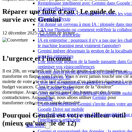
Remplissage intelligent avec Gemini dans Google 
11 nouvelles langues
Réparer une fuite d'eau : Le guide de
Connecter vos salles Google Meet à toutes les vis
survie avec Gemini
SIP grâce à Pexip
J'ai donné un cerveau à mon IA : plongée dans m
L'IA par l'humain ou comment redéfinir la collabor
12 décembre 2025
·
⏱️ 3 min de lecture
l'intelligence artificielle
IA en entreprise : pourquoi il n'y a pas que les chat
le machine learning peut vraiment t'apporter)
Gemini intègre désormais la gestion de la localisa
pour les entreprises
L’urgence et l’inconnu
Une nouvelle gestion de la bande passante dans G
optimiser vos visioconférences
Il est 20h, un vendredi soir. Un bruit de goutte-à-goutte insidieux se
Google sheets prend désormais en charge l'importa
transforme en flaque sous l’évier. Vous n’avez jamais touché une clé à
graphiques en 3D
molette de votre vie et le tarif d’urgence d’un plombier équivaut à vot
Créer des présentations complètes et modifiables 
budget vacances. C’est le scénario classique de la “douleur”
dans Google Slides
domestique. Avant, vous auriez passé des heures sur des forums
Gérer un compte Gmail délégué depuis votre mobil
contradictoires. Aujourd’hui, nous allons utiliser
Gemini
pour
possible
transformer cette crise en simple formalité.
L'assistant intelligent Gemini s'invite dans votre ap
Google Drive sur mobile
Pourquoi Gemini est votre meilleur outil
Vos recherches dans Google Drive simplifiées sur 
l'intelligence artificielle
(mieux qu’une clé de 12)
Juin 2026
Gemini et souveraineté des données : la gestion de