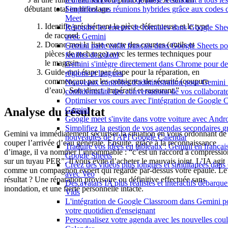
Simplifiez vos réunions hybrides grâce aux codes 
débutant total en bricolage.
Meet
Identifie précisément la pièce défectueuse et le type
Résoudre les erreurs de formules dans Google Shee
de raccord.
avec Gemini
Donne-moi la liste exacte des courses (outils et
Gemini parle enfin français dans Google Sheets po
pièces de rechange) avec les termes techniques pour
feuilles de calcul
le magasin.
Gemini s'intègre directement dans Chrome pour de
Guide-moi étape par étape pour la réparation, en
régions et langues
commençant par les consignes de sécurité (coupure
Nouveaux contrôles d'administration pour Gemini :
d’eau). Sois direct, impératif et rassurant.”
confidentialité des conversations de vos collaborat
Optimiser vos cours avec l'intégration de Google 
Gemini
Analyse du résultat
Google meet s'invite dans votre voiture avec Andr
Simplifiez la gestion de vos agendas secondaires g
Gemini va immédiatement sécuriser la situation en vous ordonnant de
nouveautés de l'API Google Calendar
couper l’arrivée d’eau générale. Ensuite, grâce à la reconnaissance
Traduire vos idées en tableaux : Gemini en frança
d’image, il va nommer l’innommable : “c’est un raccord à compressio
Google Sheets
sur un tuyau PER”. Il vous évite d’acheter le mauvais joint. L’IA agit
Créez des vidéos plus longues et simultanées dan
comme un compagnon expert qui regarde par-dessus votre épaule. Le
avec Veo
résultat ? Une réparation provisoire ou définitive effectuée sans
Des avatars IA plus réalistes et interactifs débarq
inondation, et une fierté personnelle intacte.
Vids
L'intégration de Google Classroom dans Gemini p
votre quotidien d'enseignant
Personnalisez votre agenda avec les nouvelles cou