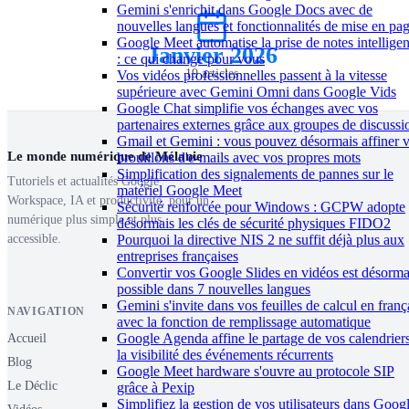
Gemini s'enrichit dans Google Docs avec de
nouvelles langues et fonctionnalités de mise en pa
Google Meet automatise la prise de notes intelligen
Janvier 2026
: ce qui change pour vous
19 articles
Vos vidéos professionnelles passent à la vitesse
supérieure avec Gemini Omni dans Google Vids
Google Chat simplifie vos échanges avec vos
partenaires externes grâce aux groupes de discussi
Gmail et Gemini : vous pouvez désormais affiner 
Le monde numérique de Mélanie
brouillons d'e-mails avec vos propres mots
Simplification des signalements de pannes sur le
Tutoriels et actualités Google
matériel Google Meet
Workspace, IA et productivité, pour un
Sécurité renforcée pour Windows : GCPW adopte
numérique plus simple et plus
désormais les clés de sécurité physiques FIDO2
accessible.
Pourquoi la directive NIS 2 ne suffit déjà plus aux
entreprises françaises
Convertir vos Google Slides en vidéos est désorma
possible dans 7 nouvelles langues
Gemini s'invite dans vos feuilles de calcul en franç
NAVIGATION
avec la fonction de remplissage automatique
Google Agenda affine le partage de vos calendriers
Accueil
la visibilité des événements récurrents
Blog
Google Meet hardware s'ouvre au protocole SIP
Le Déclic
grâce à Pexip
Simplifiez la gestion de vos utilisateurs dans Goog