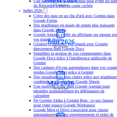
Une nouvelle alerte dans Gmail pour éviter les gaf
50 articles
du Répondre à tous en copie cachée
Juillet 2026
Créez des quiz en un clin d'œil avec Gemini dans
Google Forms
Des graphiques en nuage de points plus puissants
dans Google Sheets
Google Agenda s'offre un affichage sur mesure po
vos grands écrans
Juin 2026
Générez et modifiez vos visuels avec Gemini
50 articles
directement dans Google Docs
Simplifiez la gestion de vos commentaires dans
Google Docs grâce à l'intelligence artificielle de
Gemini
Des captures d'écran automatiques dans vos compt
rendus Google Meet grâce à Gemini
Des visualisations plus claires grâce aux graphique
combinés améliorés dans Google Sheets
Mai 2026
Une nouvelle icône dans Google Agenda pour
38 articles
identifier instantanément les délégataires de
calendrier
De Gemini Alpha à Gemini Beta : ce qui change
pour votre espace Google Workspace
Google Meet et Drive s'associent pour classer
automatiquement vos enregistrements et notes de