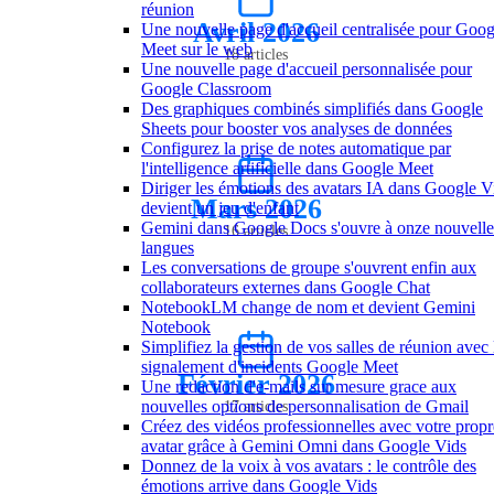
réunion
Avril 2026
Une nouvelle page d'accueil centralisée pour Goog
Meet sur le web
18 articles
Une nouvelle page d'accueil personnalisée pour
Google Classroom
Des graphiques combinés simplifiés dans Google
Sheets pour booster vos analyses de données
Configurez la prise de notes automatique par
l'intelligence artificielle dans Google Meet
Diriger les émotions des avatars IA dans Google V
Mars 2026
devient un jeu d'enfant
Gemini dans Google Docs s'ouvre à onze nouvelle
16 articles
langues
Les conversations de groupe s'ouvrent enfin aux
collaborateurs externes dans Google Chat
NotebookLM change de nom et devient Gemini
Notebook
Simplifiez la gestion de vos salles de réunion avec 
signalement d'incidents Google Meet
Février 2026
Une redaction d'e-mails sur mesure grace aux
nouvelles options de personnalisation de Gmail
17 articles
Créez des vidéos professionnelles avec votre propr
avatar grâce à Gemini Omni dans Google Vids
Donnez de la voix à vos avatars : le contrôle des
émotions arrive dans Google Vids