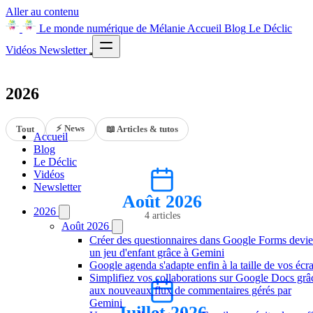
Aller au contenu
Le monde numérique de Mélanie
Accueil
Blog
Le Déclic
Vidéos
Newsletter
2026
⚡ News
Tout
📖 Articles & tutos
Accueil
Blog
Le Déclic
Vidéos
Newsletter
Août 2026
2026
4 articles
Août 2026
Créer des questionnaires dans Google Forms devie
un jeu d'enfant grâce à Gemini
Google agenda s'adapte enfin à la taille de vos écr
Simplifiez vos collaborations sur Google Docs grâ
aux nouveaux flux de commentaires gérés par
Gemini
Juillet 2026