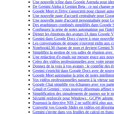
Une nouvelle icône dans Google Agenda pour identi
De Gemini Alpha à Gemini Beta : ce qui change 
Google Meet et Drive s'associent pour classer aut
Une nouvelle page d'accueil centralisée pour Goog
Une nouvelle page d'accueil personnalisée pour 
Des graphiques combinés simplifiés dans Google S
Configurez la prise de notes automatique par l'inte
Diriger les émotions des avatars IA dans Google Vi
Gemini dans Google Docs s'ouvre à onze nouvelle
Les conversations de groupe s'ouvrent enfin aux c
NotebookLM change de nom et devient Gemini N
Simplifiez la gestion de vos salles de réunion ave
Une redaction d'e-mails sur mesure grace aux nouv
Créez des vidéos professionnelles avec votre pro
Donnez de la voix à vos avatars : le contrôle des 
Gemini s'enrichit dans Google Docs avec de nouvel
Google Meet automatise la prise de notes intellige
Vos vidéos professionnelles passent à la vitesse 
Google Chat simplifie vos échanges avec vos parte
Gmail et Gemini : vous pouvez désormais affiner v
Simplification des signalements de pannes sur le 
Sécurité renforcée pour Windows : GCPW adopte d
Pourquoi la directive NIS 2 ne suffit déjà plus aux 
Convertir vos Google Slides en vidéos est désorma
Gemini s'invite dans vos feuilles de calcul en fran