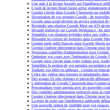
Une aide à la lecture boostée par l'intelligence art
L'outil de lecture Read Along arrive gratuitement
Gemini s'invite dans Google Classroom sur mobile et
Sécurisation de vos groupes Google : de nouvelles c
Google apps script devient un service principal de
Rejoindre une réunion Google Meet sur iOS devient
Sécurité renforcée sur Google Workspace : les alerte
Simplifiez vos réunions hybrides grâce aux codes 
Résoudre les erreurs de formules dans Google She
Gemini parle enfin français dans Google Sheets pou
Gemini s'intègre directement dans Chrome pour de 
Nouveaux contrôles d'administration pour Gemini : 
Optimiser vos cours avec l'intégration de Google
Google meet s'invite dans votre voiture avec Andr
Simplifiez la gestion de vos agendas secondaires 
Traduire vos idées en tableaux : Gemini en frança
Créez des vidéos plus longues et simultanées dan
Des avatars IA plus réalistes et interactifs débarq
L'intégration de Google Classroom dans Gemini po
Personnalisez votre agenda avec les nouvelles cou
Des contrôles administrateur renforcés pour la con
Gemini s'intègre directement dans Chrome pour boo
La prise de notes par l'intelligence artificielle dé
Une nouvelle option de visibilité pour vos espace
Comprendre les verifications de securite de votre n