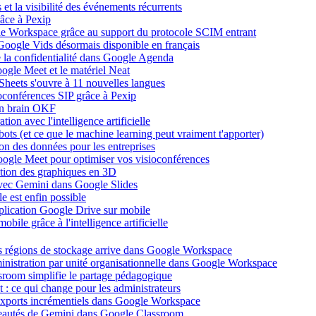
et la visibilité des événements récurrents
âce à Pexip
ogle Workspace grâce au support du protocole SCIM entrant
Google Vids désormais disponible en français
de la confidentialité dans Google Agenda
ogle Meet et le matériel Neat
heets s'ouvre à 11 nouvelles langues
ioconférences SIP grâce à Pexip
on brain OKF
ion avec l'intelligence artificielle
tbots (et ce que le machine learning peut vraiment t'apporter)
ion des données pour les entreprises
oogle Meet pour optimiser vos visioconférences
ation des graphiques en 3D
avec Gemini dans Google Slides
 est enfin possible
application Google Drive sur mobile
ile grâce à l'intelligence artificielle
es régions de stockage arrive dans Google Workspace
dministration par unité organisationnelle dans Google Workspace
room simplifie le partage pédagogique
: ce qui change pour les administrateurs
exports incrémentiels dans Google Workspace
uveautés de Gemini dans Google Classroom