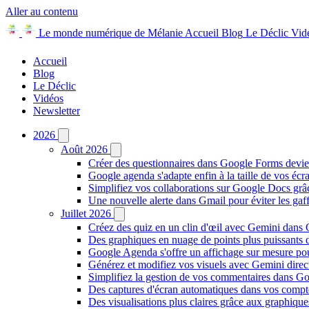
Aller au contenu
Le monde numérique de Mélanie
Accueil
Blog
Le Déclic
Vid
Accueil
Blog
Le Déclic
Vidéos
Newsletter
2026
Août 2026
Créer des questionnaires dans Google Forms devie
Google agenda s'adapte enfin à la taille de vos écr
Simplifiez vos collaborations sur Google Docs gr
Une nouvelle alerte dans Gmail pour éviter les ga
Juillet 2026
Créez des quiz en un clin d'œil avec Gemini dans
Des graphiques en nuage de points plus puissants
Google Agenda s'offre un affichage sur mesure po
Générez et modifiez vos visuels avec Gemini dir
Simplifiez la gestion de vos commentaires dans Goo
Des captures d'écran automatiques dans vos comp
Des visualisations plus claires grâce aux graphiq