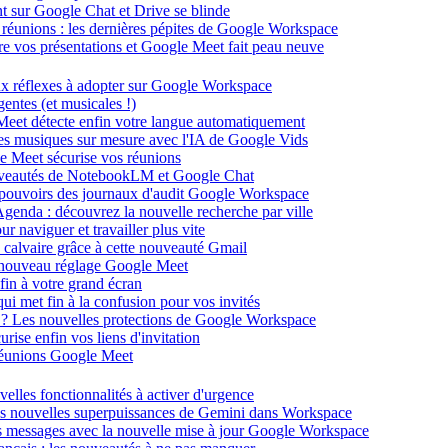
ent sur Google Chat et Drive se blinde
 réunions : les dernières pépites de Google Workspace
énère vos présentations et Google Meet fait peau neuve
ux réflexes à adopter sur Google Workspace
entes (et musicales !)
 Meet détecte enfin votre langue automatiquement
des musiques sur mesure avec l'IA de Google Vids
le Meet sécurise vos réunions
ouveautés de NotebookLM et Google Chat
-pouvoirs des journaux d'audit Google Workspace
Agenda : découvrez la nouvelle recherche par ville
 naviguer et travailler plus vite
 calvaire grâce à cette nouveauté Gmail
le nouveau réglage Google Meet
fin à votre grand écran
i met fin à la confusion pour vos invités
té ? Les nouvelles protections de Google Workspace
rise enfin vos liens d'invitation
s réunions Google Meet
velles fonctionnalités à activer d'urgence
les nouvelles superpuissances de Gemini dans Workspace
s messages avec la nouvelle mise à jour Google Workspace