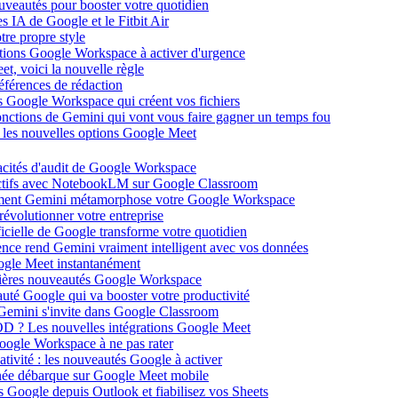
ouveautés pour booster votre quotidien
s IA de Google et le Fitbit Air
tre propre style
ations Google Workspace à activer d'urgence
et, voici la nouvelle règle
éférences de rédaction
 Google Workspace qui créent vos fichiers
 fonctions de Gemini qui vont vous faire gagner un temps fou
c les nouvelles options Google Meet
acités d'audit de Google Workspace
actifs avec NotebookLM sur Google Classroom
comment Gemini métamorphose votre Google Workspace
volutionner votre entreprise
ificielle de Google transforme votre quotidien
gence rend Gemini vraiment intelligent avec vos données
oogle Meet instantanément
rnières nouveautés Google Workspace
uté Google qui va booster votre productivité
 Gemini s'invite dans Google Classroom
YOD ? Les nouvelles intégrations Google Meet
oogle Workspace à ne pas rater
ativité : les nouveautés Google à activer
ntanée débarque sur Google Meet mobile
es Google depuis Outlook et fiabilisez vos Sheets