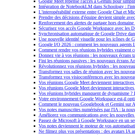
Google Meet repense l'accès à Gemini pour simplif
Intégration de NotebookLM dans Schoology : l'intell
L'interopérabilité externe entre Google Chat et M
Prendre des décisions d'équipe devient simple ave
Renforcement des alertes de partage hors domain
Sécurisez vos accès Google Workspace avec les 
Synchronisation automatique de Google Drive dan
Une nouvelle identité visuelle pour les icônes de
Google I/O 2026 : comment les nouveaux agents IA
Comment rendre vos réunions hybrides vraiment c
Donnez vie à vos réunions : les nouveaux écrans tac
Fini les réunions passives : les nouveaux écrans 
Révolutionnez vos réunions hybrides : les nouveau
Transformez vos salles de réunion avec les nouveau
Transformez vos visioconférences avec les nouve
Vos réunions Google Meet deviennent interactives 
Vos réunions Google Meet deviennent interactives
Vos réunions hybrides manquent de dynamisme ? 
Votre environnement Google Workspace est-il optim
Comment le nouveau Googlebook et Gemini sur Andr
Vos notes manuscrites numérisées par l'IA : la nouv
Améliorez vos communications avec les nouvelles
Passez de Microsoft à Google Workspace en un seu
Vos notes deviennent le moteur de vos automati
Ne filmez plus vos présentations : des avatars IA