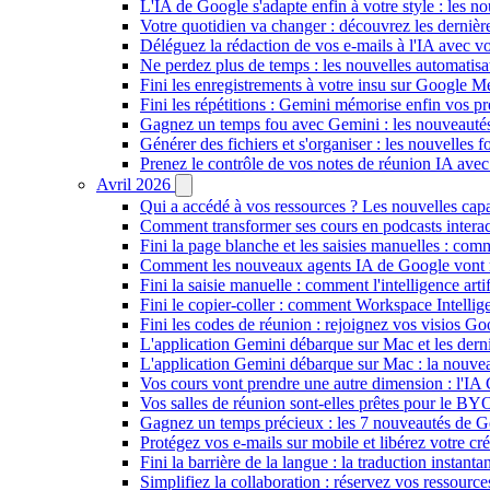
L'IA de Google s'adapte enfin à votre style : les n
Votre quotidien va changer : découvrez les dernière
Déléguez la rédaction de vos e-mails à l'IA avec vo
Ne perdez plus de temps : les nouvelles automatis
Fini les enregistrements à votre insu sur Google Me
Fini les répétitions : Gemini mémorise enfin vos pr
Gagnez un temps fou avec Gemini : les nouveautés
Générer des fichiers et s'organiser : les nouvelles
Prenez le contrôle de vos notes de réunion IA ave
Avril 2026
Qui a accédé à vos ressources ? Les nouvelles cap
Comment transformer ses cours en podcasts inter
Fini la page blanche et les saisies manuelles : 
Comment les nouveaux agents IA de Google vont ré
Fini la saisie manuelle : comment l'intelligence art
Fini le copier-coller : comment Workspace Intelli
Fini les codes de réunion : rejoignez vos visios G
L'application Gemini débarque sur Mac et les de
L'application Gemini débarque sur Mac : la nouvea
Vos cours vont prendre une autre dimension : l'IA
Vos salles de réunion sont-elles prêtes pour le B
Gagnez un temps précieux : les 7 nouveautés de G
Protégez vos e-mails sur mobile et libérez votre cré
Fini la barrière de la langue : la traduction insta
Simplifiez la collaboration : réservez vos ressourc