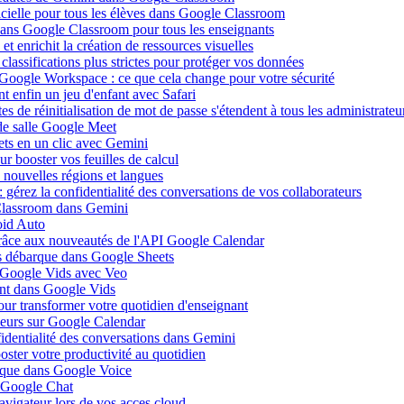
ificielle pour tous les élèves dans Google Classroom
 dans Google Classroom pour tous les enseignants
 enrichit la création de ressources visuelles
lassifications plus strictes pour protéger vos données
 Google Workspace : ce que cela change pour votre sécurité
 enfin un jeu d'enfant avec Safari
s de réinitialisation de mot de passe s'étendent à tous les administrateu
de salle Google Meet
ets en un clic avec Gemini
r booster vos feuilles de calcul
nouvelles régions et langues
gérez la confidentialité des conversations de vos collaborateurs
 Classroom dans Gemini
oid Auto
grâce aux nouveautés de l'API Google Calendar
is débarque dans Google Sheets
s Google Vids avec Veo
uent dans Google Vids
ur transformer votre quotidien d'enseignant
leurs sur Google Calendar
fidentialité des conversations dans Gemini
ster votre productivité au quotidien
barque dans Google Voice
s Google Chat
avigateur lors de vos acces cloud