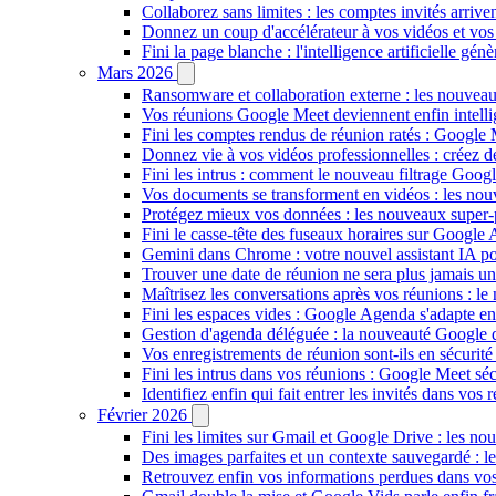
Collaborez sans limites : les comptes invités arriv
Donnez un coup d'accélérateur à vos vidéos et vos
Fini la page blanche : l'intelligence artificielle g
Mars 2026
Ransomware et collaboration externe : les nouvea
Vos réunions Google Meet deviennent enfin intellig
Fini les comptes rendus de réunion ratés : Google
Donnez vie à vos vidéos professionnelles : créez 
Fini les intrus : comment le nouveau filtrage Goog
Vos documents se transforment en vidéos : les n
Protégez mieux vos données : les nouveaux super
Fini le casse-tête des fuseaux horaires sur Google 
Gemini dans Chrome : votre nouvel assistant IA pour
Trouver une date de réunion ne sera plus jamais un
Maîtrisez les conversations après vos réunions : 
Fini les espaces vides : Google Agenda s'adapte en
Gestion d'agenda déléguée : la nouveauté Google qu
Vos enregistrements de réunion sont-ils en sécuri
Fini les intrus dans vos réunions : Google Meet sécu
Identifiez enfin qui fait entrer les invités dans vo
Février 2026
Fini les limites sur Gmail et Google Drive : les nou
Des images parfaites et un contexte sauvegardé : 
Retrouvez enfin vos informations perdues dans vo