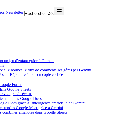
éos
Newsletter
Rechercher...
⌘
K
nt un jeu d'enfant grâce à Gemini
ans
âce aux nouveaux flux de commentaires gérés par Gemini
ffes du Répondre à tous en copie cachée
 Google Forms
 dans Google Sheets
ur vos grands écrans
ectement dans Google Docs
gle Docs grâce à l'intelligence artificielle de Gemini
tes rendus Google Meet grâce à Gemini
ues combinés améliorés dans Google Sheets