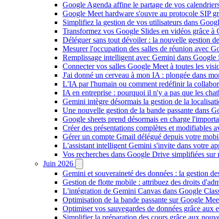
Google Agenda affine le partage de vos calendriers 
Google Meet hardware s'ouvre au protocole SIP gr
Simplifiez la gestion de vos utilisateurs dans Go
Transformez vos Google Slides en vidéos grâce à 
Déléguer sans tout dévoiler : la nouvelle gestion 
Mesurer l'occupation des salles de réunion avec Go
Remplissage intelligent avec Gemini dans Google S
Connecter vos salles Google Meet à toutes les vis
J'ai donné un cerveau à mon IA : plongée dans m
L'IA par l'humain ou comment redéfinir la collaborat
IA en entreprise : pourquoi il n'y a pas que les cha
Gemini intègre désormais la gestion de la localisat
Une nouvelle gestion de la bande passante dans G
Google sheets prend désormais en charge l'import
Créer des présentations complètes et modifiables 
Gérer un compte Gmail délégué depuis votre mobile
L'assistant intelligent Gemini s'invite dans votre 
Vos recherches dans Google Drive simplifiées sur mob
Juin 2026
Gemini et souveraineté des données : la gestion d
Gestion de flotte mobile : attribuez des droits d'a
L'intégration de Gemini Canvas dans Google Class
Optimisation de la bande passante sur Google Meet 
Optimiser vos sauvegardes de données grâce aux 
Simplifier la préparation des cours grâce aux no