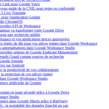
ier Link pour Google Voice
uveau guide de la CNIL pour rester en conformité
.5 Live Translate
 pour l'application Gemini
salle ChromeOS
nouvelles API de Workspace
atique va transformer votre Google Drive
pour une recherche unifiée
kspace et vos applications tierces approuvées
es règles de dlp pour vos pièces jointes dans Google Workspace
vos automatisations dans Google Workspace Studio
 nouvelles options de Google Endpoint Management
emails Gmail comme sources de recherche
s Google Agenda
ive sur Android
r la productivité de vos collaborateurs
a protection de vos pièces jointes
s dans Google Workspace Studio
ence artificielle de Gemini
emini en toute sécurité grâce à Google Drive
space Studio
onnées dans Google Sheets grâce à BigQuery
s : la portabilité des données franchit un cap