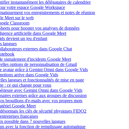
fier instantanément les délégataires de calendrier
pour votre espace Google Workspace
omatiquement vos enregistrements et notes de réunion
le Meet sur le web
Google Classroom
heets pour booster vos analyses de données
lligence artificielle dans Google Meet
ds devient un jeu d'enfant
s langues
ollaborateurs externes dans Google Chat
otebook
c le signalement d'incidents Google Meet
elles options de personnalisation de Gmail
pre avatar grâce à Gemini Omni dans Google Vids
émotions arrive dans Google Vids
les langues et fonctionnalités de mise en page
nte : ce qui change pour vous
supérieure avec Gemini Omni dans Google Vids
naires externes grâce aux groupes de discussion
os brouillons d'e-mails avec vos propres mots
matériel Google Meet
ésormais les clés de sécurité physiques FIDO2
entreprises françaises
is possible dans 7 nouvelles langues
çais avec la fonction de remplissage automatique