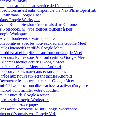
ier vos réunions
igence artificielle au service de l'éducation
icrosoft Teams est enfin disponible via NextPlane OpenHub
c Polly dans Google Chat
e dans Google Workspace
Device Bound Session Credentials dans Chrome
s NotebookLM : vos sources toujours à jour
 Google Workspace
 vont bouleverser votre quotidien
ollaboratives avec les nouveaux écrans Google Meet
tiles interactifs certifiés Google Meet
Android Neat et Logitech transforment Google Meet
x écrans tactiles sous Android certifiés Google Meet
x écrans tactiles certifiés Google Meet
aux écrans Google Meet sous Android
: découvrez les nouveaux écrans tactiles
 grâce aux nouveaux écrans tactiles Android
Découvrez les nouveaux écrans Google Meet
isé ? Les fonctionnalités cachées à activer d'urgence
oid vont faciliter votre quotidien
elle astuce de Google à tester
 pépites de Google Workspace
l clic pour vos équipes
sations avec NotebookLM sur Google Workspace
 animent désormais vos Google Vids