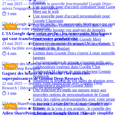
réunion
27 mai 2025 — Découvrez la nouvelle fonctionnalité Google Drive :
Une nouvelle page d'accueil centralisée pour Goog
suivez l'engagement de vos vidéos …
Meet sur le web
⏱️ 3 min
Une nouvelle page d'accueil personnalisée pour
Google Classroom
Des graphiques combinés simplifiés dans Google
⚡ News
Sheets pour booster vos analyses de données
L'IA Google dans votre poche : les nouveautés Workspace
Configurez la prise de notes automatique par
qui vont transformer votre productivité
l'intelligence artificielle dans Google Meet
23 mai 2025 — Découvrez l'app mobile NotebookLM, la création
Diriger les émotions des avatars IA dans Google V
vidéo facilitée avec Google Vids, la …
devient un jeu d'enfant
Gemini dans Google Docs s'ouvre à onze nouvelle
⏱️ 4 min
langues
Les conversations de groupe s'ouvrent enfin aux
⚡ News
collaborateurs externes dans Google Chat
NotebookLM change de nom et devient Gemini
Gagnez des heures de recherche : les nouvelles
Notebook
superpuissances de Gemini Deep Research
Simplifiez la gestion de vos salles de réunion avec 
22 mai 2025 — Boostez votre productivité avec Gemini Deep
signalement d'incidents Google Meet
Research ! Découvrez les nouveautés : …
Une redaction d'e-mails sur mesure grace aux
⏱️ 3 min
nouvelles options de personnalisation de Gmail
Créez des vidéos professionnelles avec votre propr
avatar grâce à Gemini Omni dans Google Vids
⚡ News
Donnez de la voix à vos avatars : le contrôle des
Adieu SharePoint, bonjour Google Drive : Google simplifie
émotions arrive dans Google Vids