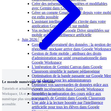
Créer des présentations complètes et modifiables
avec Gemini dans Google Slides
Gérer un compte Gmail délégué depuis votre mobi
est enfin possible
L'assistant intelligent Gemini s'invite dans votre
application Google Drive sur mobile
Vos recherches dans Google Drive simplifiées sur
mobile grâce à l'intelligence artificielle
Juin 2026
Gemini et souveraineté des données : la gestion de
régions de stockage arrive dans Google Workspac
Gestion de flotte mobile : attribuez des droits
d'administration par unité organisationnelle dans
Google Workspace
L'intégration de Gemini Canvas dans Google
Classroom simplifie le partage pédagogique
Optimisation de la bande passante sur Google Meet
ce qui change pour les administrateurs
Le monde numérique de Mélanie
Optimiser vos sauvegardes de données grâce aux
Tutoriels et actualités Google
exports incrémentiels dans Google Workspace
Simplifier la préparation des cours grâce aux
Workspace, IA et productivité, pour un
nouveautés de Gemini dans Google Classroom
numérique plus simple et plus
Une aide à la lecture boostée par l'intelligence
accessible.
artificielle pour tous les élèves dans Google