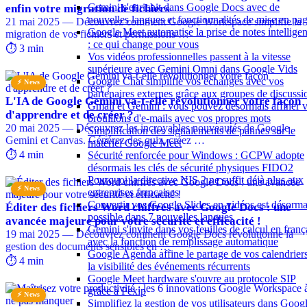
Gemini s'enrichit dans Google Docs avec de
enfin votre migration de fichiers
nouvelles langues et fonctionnalités de mise en pa
21 mai 2025 — Découvrez comment Google Workspace simplifie la
Google Meet automatise la prise de notes intelligen
migration de vos fichiers et permissions …
: ce qui change pour vous
⏱️ 3 min
Vos vidéos professionnelles passent à la vitesse
supérieure avec Gemini Omni dans Google Vids
Google Chat simplifie vos échanges avec vos
⚡ News
partenaires externes grâce aux groupes de discussi
L'IA de Google Gemini va-t-elle révolutionner votre façon
Gmail et Gemini : vous pouvez désormais affiner 
d'apprendre et de créer ?
brouillons d'e-mails avec vos propres mots
20 mai 2025 — Découvrez les incroyables nouveautés de Google
Simplification des signalements de pannes sur le
Gemini et Canvas. Générez des quiz, créez …
matériel Google Meet
⏱️ 4 min
Sécurité renforcée pour Windows : GCPW adopte
désormais les clés de sécurité physiques FIDO2
Pourquoi la directive NIS 2 ne suffit déjà plus aux
⚡ News
entreprises françaises
Convertir vos Google Slides en vidéos est désorma
Éditer des fichiers Word chiffrés avec Google Docs : une
possible dans 7 nouvelles langues
avancée majeure pour votre sécurité et efficacité !
Gemini s'invite dans vos feuilles de calcul en franç
19 mai 2025 — Découvrez comment Google Docs révolutionne la
avec la fonction de remplissage automatique
gestion des documents sensibles en …
Google Agenda affine le partage de vos calendriers
⏱️ 4 min
la visibilité des événements récurrents
Google Meet hardware s'ouvre au protocole SIP
grâce à Pexip
⚡ News
Simplifiez la gestion de vos utilisateurs dans Goog