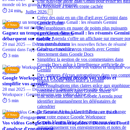
Une nouvelle alerte dans Gmail pour éviter les gaf
monde où les grands modèles de langage …
du Répondre à tous en copie cachée
⏱️ 24 min
Juillet 2026
Créez des quiz en un clin d'œil avec Gemini dans
Google Forms
⚡ News
Des graphiques en nuage de points plus puissants
Gagnez un temps précieux dans Gmail : les résumés Gemini
dans Google Sheets
débarquent sur mobile !
Google Agenda s'offre un affichage sur mesure po
vos grands écrans
29 mai 2025 — Découvrez comment les nouvelles fiches de résumé
Générez et modifiez vos visuels avec Gemini
Gemini dans l'app Gmail sur Android et …
directement dans Google Docs
⏱️ 3 min
Simplifiez la gestion de vos commentaires dans
Google Docs grâce à l'intelligence artificielle de
Gemini
⚡ News
Des captures d'écran automatiques dans vos compt
Google Workspace : l'IA Gemini décode vos vidéos et
rendus Google Meet grâce à Gemini
simplifie vos agendas
Des visualisations plus claires grâce aux graphique
28 mai 2025 — Découvrez les dernières nouveautés de Google
combinés améliorés dans Google Sheets
Workspace : Gemini résume vos vidéos Drive et …
Une nouvelle icône dans Google Agenda pour
⏱️ 5 min
identifier instantanément les délégataires de
calendrier
De Gemini Alpha à Gemini Beta : ce qui change
⚡ News
pour votre espace Google Workspace
Google Meet et Drive s'associent pour classer
Vos vidéos Google Drive enfin traçables ? Découvrez l'outil
automatiquement vos enregistrements et notes de
d'analyse d'engagement