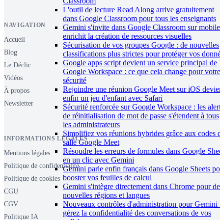
Classroom
L'outil de lecture Read Along arrive gratuitement
dans Google Classroom pour tous les enseignants
NAVIGATION
Gemini s'invite dans Google Classroom sur mobile
enrichit la création de ressources visuelles
Accueil
Sécurisation de vos groupes Google : de nouvelles
Blog
classifications plus strictes pour protéger vos donn
Google apps script devient un service principal de
Le Déclic
Google Workspace : ce que cela change pour votr
Vidéos
sécurité
Rejoindre une réunion Google Meet sur iOS devie
À propos
enfin un jeu d'enfant avec Safari
Newsletter
Sécurité renforcée sur Google Workspace : les aler
de réinitialisation de mot de passe s'étendent à tous
les administrateurs
Simplifiez vos réunions hybrides grâce aux codes 
INFORMATIONS LÉGALES
salle Google Meet
Résoudre les erreurs de formules dans Google She
Mentions légales
en un clic avec Gemini
Politique de confidentialité
Gemini parle enfin français dans Google Sheets po
booster vos feuilles de calcul
Politique de cookies
Gemini s'intègre directement dans Chrome pour de
CGU
nouvelles régions et langues
Nouveaux contrôles d'administration pour Gemini 
CGV
gérez la confidentialité des conversations de vos
Politique IA