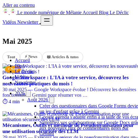
Aller au contenu
Le monde numérique de Mélanie
Accueil
Blog
Le Déclic
Vidéos
Newsletter
Mai 2025
⚡ News
Tout
📖 Articles & tutos
Accueil
Blog
⚡ News
Le Déclic
Vidéos
Google Workspace : L'IA à votre service, découvrez les
Newsletter
nouveautés pratiques du mois !
30 mai 2025 — Google Workspace évolue ! Découvrez les dernières
2026
fonctionnalités Gemini pour résumer vos …
Août 2026
⏱️ 4 min
Créer des questionnaires dans Google Forms devie
un jeu d'enfant grâce à Gemini
Google agenda s'adapte enfin à la taille de vos écr
Simplifiez vos collaborations sur Google Docs grâ
Mécanismes, Outils et méthode de Pseudonymisation pour
aux nouveaux flux de commentaires gérés par
une utilisation sécurisée des LLM
Gemini
29 mai 2025 — Explorez les enjeux de la pseudonymisation dans un