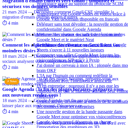
Migration d'emails chiffrés vers Gmail : simplifiez et
Workspace grâce au support du protocole SCIM
sécurisez vos données sensibles
entrant
21 mars 2024 — Découvrez comment Gmail CSE simplifie la
Transformez vos Google Slides en vidéos grâce à
migration d'emails chiffrés depuis d'autres …
Google Vids désormais disponible en français
⏱️ 4 min
Déléguer sans tout dévoiler : la nouvelle gestion de
confidentialité dans Google Agenda
Mesurer l'occupation des salles de réunion avec
Google Meet et le matériel Neat
Comment les algorithmes des réseaux sociaux lisent vos
Remplissage intelligent avec Gemini dans Google
Sheets s'ouvre à 11 nouvelles langues
moindres désirs ?
Connecter vos salles Google Meet à toutes les
18 mars 2024 — Découvrez comment les algorithmes des réseaux
visioconférences SIP grâce à Pexip
sociaux analysent votre comportement (likes, …
J'ai donné un cerveau à mon IA : plongée dans mo
⏱️ 2 min
brain OKF
L'IA par l'humain ou comment redéfinir la
collaboration avec l'intelligence artificielle
⚡ News
IA en entreprise : pourquoi il n'y a pas que les
Google Agenda : la fin des plages horaires, préparez-vous
chatbots (et ce que le machine learning peut vraim
aux nouveaux rendez-vous !
t'apporter)
18 mars 2024 — Google Agenda met fin aux plages horaires pour
Gemini intègre désormais la gestion de la localisat
laisser place aux rendez-vous. Découvrez ce …
des données pour les entreprises
⏱️ 4 min
Une nouvelle gestion de la bande passante dans
Google Meet pour optimiser vos visioconférences
Google sheets prend désormais en charge
l'importation des graphiques en 3D