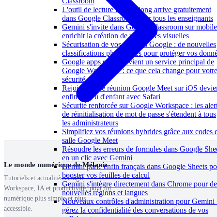
Classroom
L'outil de lecture Read Along arrive gratuitement
dans Google Classroom pour tous les enseignants
Gemini s'invite dans Google Classroom sur mobile
enrichit la création de ressources visuelles
Sécurisation de vos groupes Google : de nouvelles
classifications plus strictes pour protéger vos donn
Google apps script devient un service principal de
Google Workspace : ce que cela change pour votr
sécurité
Rejoindre une réunion Google Meet sur iOS devie
enfin un jeu d'enfant avec Safari
Sécurité renforcée sur Google Workspace : les aler
de réinitialisation de mot de passe s'étendent à tous
les administrateurs
Simplifiez vos réunions hybrides grâce aux codes 
salle Google Meet
Résoudre les erreurs de formules dans Google She
en un clic avec Gemini
Le monde numérique de Mélanie
Gemini parle enfin français dans Google Sheets po
booster vos feuilles de calcul
Tutoriels et actualités Google
Gemini s'intègre directement dans Chrome pour de
Workspace, IA et productivité, pour un
nouvelles régions et langues
numérique plus simple et plus
Nouveaux contrôles d'administration pour Gemini 
accessible.
gérez la confidentialité des conversations de vos