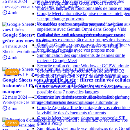
26 mars 2024 — Finie la saisie ! Découvrez comment envoyer des
Gemini s'enrichit dans Google Docs avec de
messages vocaux sur Google Chat mobile …
nouvelles langues et fonctionnalités de mise en pa
⏱️ 4 min
Google Meet automatise la prise de notes intelligen
: ce qui change pour vous
Vos vidéos professionnelles passent à la vitesse
supérieure avec Gemini Omni dans Google Vids
Google Chat simplifie vos échanges avec vos
Google Sheets : Collaborez enfin sans perturber personne
partenaires externes grâce aux groupes de discussi
grâce aux vues filtrées
Gmail et Gemini : vous pouvez désormais affiner 
24 mars 2024 — Découvrez comment les vues filtrées de Google
brouillons d'e-mails avec vos propres mots
Sheets révolutionnent la collaboration ! …
Simplification des signalements de pannes sur le
⏱️ 4 min
matériel Google Meet
Sécurité renforcée pour Windows : GCPW adopte
désormais les clés de sécurité physiques FIDO2
⚡ News
Pourquoi la directive NIS 2 ne suffit déjà plus aux
Google Sheets vous simplifie la vie : filtrez enfin vos cellule
entreprises françaises
fusionnées ! Et d'autres nouveautés Workspace à ne pas
Convertir vos Google Slides en vidéos est désorma
manquer
possible dans 7 nouvelles langues
22 mars 2024 — Découvrez les dernières nouveautés de Google
Gemini s'invite dans vos feuilles de calcul en franç
Workspace : le filtrage tant attendu des …
avec la fonction de remplissage automatique
Google Agenda affine le partage de vos calendriers
⏱️ 4 min
la visibilité des événements récurrents
Google Meet hardware s'ouvre au protocole SIP
grâce à Pexip
⚡ News
Simplifiez la gestion de vos utilisateurs dans Goog