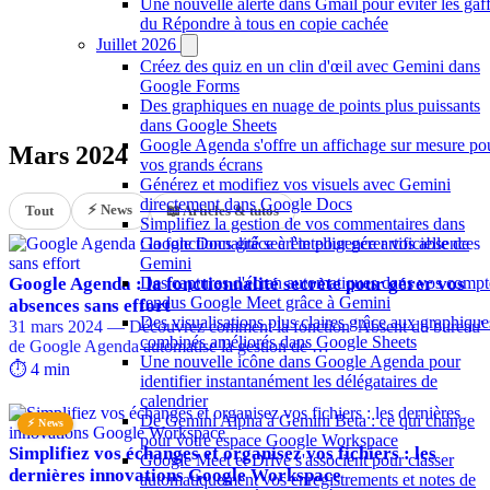
Une nouvelle alerte dans Gmail pour éviter les gaf
du Répondre à tous en copie cachée
Juillet 2026
Créez des quiz en un clin d'œil avec Gemini dans
Google Forms
Des graphiques en nuage de points plus puissants
dans Google Sheets
Google Agenda s'offre un affichage sur mesure po
Mars 2024
vos grands écrans
Générez et modifiez vos visuels avec Gemini
directement dans Google Docs
⚡ News
Tout
📖 Articles & tutos
Simplifiez la gestion de vos commentaires dans
Google Docs grâce à l'intelligence artificielle de
Gemini
Google Agenda : la fonctionnalité secrète pour gérer vos
Des captures d'écran automatiques dans vos compt
rendus Google Meet grâce à Gemini
absences sans effort
Des visualisations plus claires grâce aux graphique
31 mars 2024 — Découvrez comment la fonction 'Absent du bureau'
combinés améliorés dans Google Sheets
de Google Agenda automatise la gestion de …
Une nouvelle icône dans Google Agenda pour
⏱️ 4 min
identifier instantanément les délégataires de
calendrier
De Gemini Alpha à Gemini Beta : ce qui change
⚡ News
pour votre espace Google Workspace
Simplifiez vos échanges et organisez vos fichiers : les
Google Meet et Drive s'associent pour classer
dernières innovations Google Workspace
automatiquement vos enregistrements et notes de