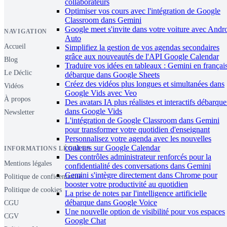
collaborateurs
Optimiser vos cours avec l'intégration de Google
Classroom dans Gemini
Google meet s'invite dans votre voiture avec Andr
NAVIGATION
Auto
Accueil
Simplifiez la gestion de vos agendas secondaires
grâce aux nouveautés de l'API Google Calendar
Blog
Traduire vos idées en tableaux : Gemini en françai
Le Déclic
débarque dans Google Sheets
Créez des vidéos plus longues et simultanées dans
Vidéos
Google Vids avec Veo
À propos
Des avatars IA plus réalistes et interactifs débarque
dans Google Vids
Newsletter
L'intégration de Google Classroom dans Gemini
pour transformer votre quotidien d'enseignant
Personnalisez votre agenda avec les nouvelles
couleurs sur Google Calendar
INFORMATIONS LÉGALES
Des contrôles administrateur renforcés pour la
Mentions légales
confidentialité des conversations dans Gemini
Gemini s'intègre directement dans Chrome pour
Politique de confidentialité
booster votre productivité au quotidien
Politique de cookies
La prise de notes par l'intelligence artificielle
débarque dans Google Voice
CGU
Une nouvelle option de visibilité pour vos espaces
CGV
Google Chat