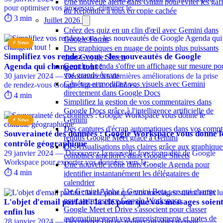
Une nouvelle alerte dans Gmail pour éviter les gaf
pour optimiser vos processus, éliminer le …
du Répondre à tous en copie cachée
⏱️ 3 min
Juillet 2026
Créez des quiz en un clin d'œil avec Gemini dans
Google Forms
⚡ News
Des graphiques en nuage de points plus puissants
Simplifiez vos rendez-vous : les nouveautés de Google
dans Google Sheets
Agenda qui changent tout !
Google Agenda s'offre un affichage sur mesure po
vos grands écrans
30 janvier 2024 — Découvrez les dernières améliorations de la prise
Générez et modifiez vos visuels avec Gemini
de rendez-vous Google Agenda : co-hôtes, …
directement dans Google Docs
⏱️ 4 min
Simplifiez la gestion de vos commentaires dans
Google Docs grâce à l'intelligence artificielle de
Gemini
⚡ News
Des captures d'écran automatiques dans vos compt
Souveraineté des données : Google Workspace vous donne l
rendus Google Meet grâce à Gemini
contrôle géographique
Des visualisations plus claires grâce aux graphique
29 janvier 2024 — Découvrez la nouvelle fonctionnalité de Google
combinés améliorés dans Google Sheets
Workspace pour exporter vos données vers la …
Une nouvelle icône dans Google Agenda pour
⏱️ 4 min
identifier instantanément les délégataires de
calendrier
De Gemini Alpha à Gemini Beta : ce qui change
pour votre espace Google Workspace
L'objet d'email parfait : la clé pour que vos messages soien
Google Meet et Drive s'associent pour classer
enfin lus
automatiquement vos enregistrements et notes de
28 janvier 2024 — Découvrez l'art de rédiger un objet d'email