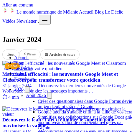
Aller au contenu
Le monde numérique de Mélanie
Accueil
Blog
Le Déclic
Vidéos
Newsletter
Janvier 2024
⚡ News
Tout
📖 Articles & tutos
Accueil
Blog
⚡ News
Le Déclic
Vidéos
Maîtrisez l'efficacité : les nouveautés Google Meet et
Newsletter
Classroom pour transformer votre quotidien
31 janvier 2024 — Découvrez les dernières nouveautés de Google
2026
Workspace : épinglez les messages importants …
Août 2026
⏱️ 4 min
Créer des questionnaires dans Google Forms devie
un jeu d'enfant grâce à Gemini
Google agenda s'adapte enfin à la taille de vos écr
Simplifiez vos collaborations sur Google Docs grâ
Découvrez le lean : l'art d'éliminer le superflu pour
aux nouveaux flux de commentaires gérés par
maximiser la valeur
Gemini
30 janvier 2024 — Découvrez le concept du Lean, une philosophie