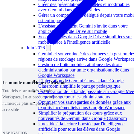
Créer des présentations complètes et modifiables
avec Gemini dans Google Slides
Gérer un compte Gmail délégué depuis votre mobi
est enfin possible
L'assistant intelligent Gemini s'invite dans votre
application Google Drive sur mobile
Vos recherches dans Google Drive simplifiées sur
mobile grâce à l'intelligence artificielle
Juin 2026
Gemini et souveraineté des données : la gestion de
régions de stockage arrive dans Google Workspac
Gestion de flotte mobile : attribuez des droits
d'administration par unité organisationnelle dans
Google Workspace
L'intégration de Gemini Canvas dans Google
Le monde numérique de Mélanie
Classroom simplifie le partage pédagogique
Tutoriels et actualités Google
Optimisation de la bande passante sur Google Meet
ce qui change pour les administrateurs
Workspace, IA et productivité, pour un
Optimiser vos sauvegardes de données grâce aux
numérique plus simple et plus
exports incrémentiels dans Google Workspace
accessible.
Simplifier la préparation des cours grâce aux
nouveautés de Gemini dans Google Classroom
Une aide à la lecture boostée par l'intelligence
artificielle pour tous les élèves dans Google
NAVIGATION