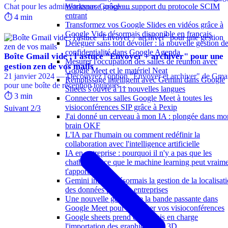
Chat pour les administrateurs Google …
Workspace grâce au support du protocole SCIM
entrant
⏱️ 4 min
Transformez vos Google Slides en vidéos grâce à
Google Vids désormais disponible en français
Déléguer sans tout dévoiler : la nouvelle gestion de
confidentialité dans Google Agenda
Boîte Gmail vide : l'astuce "Envoyer + archiver" pour une
Mesurer l'occupation des salles de réunion avec
gestion zen de vos mails
Google Meet et le matériel Neat
21 janvier 2024 — Découvrez l'option "Envoyer et archiver" de Gma
Remplissage intelligent avec Gemini dans Google
pour une boîte de réception toujours …
Sheets s'ouvre à 11 nouvelles langues
⏱️ 3 min
Connecter vos salles Google Meet à toutes les
visioconférences SIP grâce à Pexip
Suivant 2/3
J'ai donné un cerveau à mon IA : plongée dans mo
brain OKF
L'IA par l'humain ou comment redéfinir la
collaboration avec l'intelligence artificielle
IA en entreprise : pourquoi il n'y a pas que les
chatbots (et ce que le machine learning peut vraim
t'apporter)
Gemini intègre désormais la gestion de la localisat
des données pour les entreprises
Une nouvelle gestion de la bande passante dans
Google Meet pour optimiser vos visioconférences
Google sheets prend désormais en charge
l'importation des graphiques en 3D