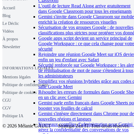
Classroom
L'outil de lecture Read Along arrive gratuitement
Accueil
dans Google Classroom pour tous les enseignants
Blog
Gemini s'invite dans Google Classroom sur mobile
enrichit la création de ressources visuelles
Le Déclic
Sécurisation de vos groupes Google : de nouvelles
Vidéos
classifications plus strictes pour protéger vos donn
Google apps script devient un service principal de
À propos
Google Workspace : ce que cela change pour votr
Newsletter
sécurité
Rejoindre une réunion Google Meet sur iOS devie
enfin un jeu d'enfant avec Safari
Sécurité renforcée sur Google Workspace : les aler
INFORMATIONS LÉGALES
de réinitialisation de mot de passe s'étendent à tous
les administrateurs
Mentions légales
Simplifiez vos réunions hybrides grâce aux codes 
Politique de confidentialité
salle Google Meet
Résoudre les erreurs de formules dans Google She
Politique de cookies
en un clic avec Gemini
CGU
Gemini parle enfin français dans Google Sheets po
booster vos feuilles de calcul
CGV
Gemini s'intègre directement dans Chrome pour de
Politique IA
nouvelles régions et langues
Nouveaux contrôles d'administration pour Gemini 
© 2026 Mélanie GAULT — Stratégie Zen IT. Tous droits réservés.
gérez la confidentialité des conversations de vos