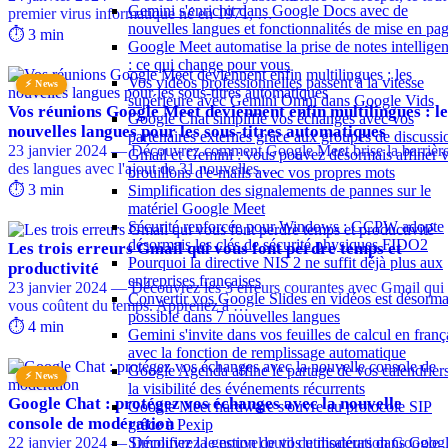
Gemini s'enrichit dans Google Docs avec de
premier virus informatique né en 1971, …
nouvelles langues et fonctionnalités de mise en pa
⏱️ 3 min
Google Meet automatise la prise de notes intelligen
: ce qui change pour vous
Vos vidéos professionnelles passent à la vitesse
⚡ News
supérieure avec Gemini Omni dans Google Vids
Vos réunions Google Meet deviennent enfin multilingues : le
Google Chat simplifie vos échanges avec vos
nouvelles langues pour les sous-titres automatiques
partenaires externes grâce aux groupes de discussi
23 janvier 2024 — Découvrez comment Google Meet brise la barrièr
Gmail et Gemini : vous pouvez désormais affiner 
des langues avec l'ajout de 31 nouvelles …
brouillons d'e-mails avec vos propres mots
⏱️ 3 min
Simplification des signalements de pannes sur le
matériel Google Meet
Sécurité renforcée pour Windows : GCPW adopte
désormais les clés de sécurité physiques FIDO2
Les trois erreurs Gmail qui vous font perdre temps et
Pourquoi la directive NIS 2 ne suffit déjà plus aux
productivité
entreprises françaises
23 janvier 2024 — Découvrez les 3 erreurs courantes avec Gmail qui
Convertir vos Google Slides en vidéos est désorma
vous coûtent du temps. Apprenez à …
possible dans 7 nouvelles langues
⏱️ 4 min
Gemini s'invite dans vos feuilles de calcul en franç
avec la fonction de remplissage automatique
Google Agenda affine le partage de vos calendriers
⚡ News
la visibilité des événements récurrents
Google Chat : protégez vos échanges avec la nouvelle
Google Meet hardware s'ouvre au protocole SIP
console de modération
grâce à Pexip
22 janvier 2024 — Découvrez le nouvel outil de modération Google
Simplifiez la gestion de vos utilisateurs dans Goog