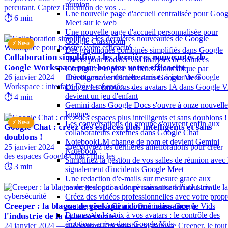
réunion
percutant. Captez l'attention de vos …
Une nouvelle page d'accueil centralisée pour Goog
⏱️ 6 min
Meet sur le web
Une nouvelle page d'accueil personnalisée pour
Google Classroom
⚡ News
Des graphiques combinés simplifiés dans Google
Collaboration simplifiée : les dernières nouveautés de
Sheets pour booster vos analyses de données
Google Workspace pour booster votre efficacité
Configurez la prise de notes automatique par
26 janvier 2024 — Découvrez les dernières mises à jour de Google
l'intelligence artificielle dans Google Meet
Workspace : interface Drive repensée, …
Diriger les émotions des avatars IA dans Google V
devient un jeu d'enfant
⏱️ 4 min
Gemini dans Google Docs s'ouvre à onze nouvelle
langues
⚡ News
Les conversations de groupe s'ouvrent enfin aux
Google Chat : créez des espaces plus intelligents et sans
collaborateurs externes dans Google Chat
doublons !
NotebookLM change de nom et devient Gemini
25 janvier 2024 — Découvrez les dernières améliorations pour créer
Notebook
des espaces Google Chat : finis les …
Simplifiez la gestion de vos salles de réunion avec 
⏱️ 3 min
signalement d'incidents Google Meet
Une redaction d'e-mails sur mesure grace aux
nouvelles options de personnalisation de Gmail
Créez des vidéos professionnelles avec votre propr
Creeper : la blague de geek qui a donné naissance à
avatar grâce à Gemini Omni dans Google Vids
Donnez de la voix à vos avatars : le contrôle des
l'industrie de la cybersécurité
émotions arrive dans Google Vids
24 janvier 2024 — Découvrez l'incroyable histoire de Creeper, le tout