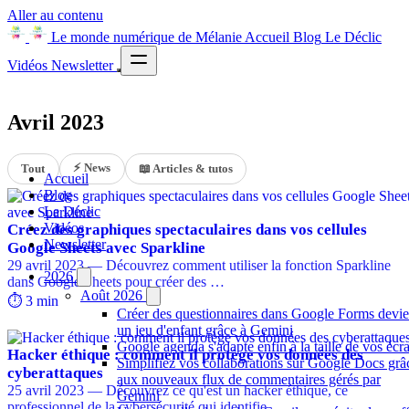
Aller au contenu
Le monde numérique de Mélanie
Accueil
Blog
Le Déclic
Vidéos
Newsletter
Avril 2023
⚡ News
Tout
📖 Articles & tutos
Accueil
Blog
Le Déclic
Vidéos
Créez des graphiques spectaculaires dans vos cellules
Newsletter
Google Sheets avec Sparkline
29 avril 2023 — Découvrez comment utiliser la fonction Sparkline
2026
dans Google Sheets pour créer des …
Août 2026
⏱️ 3 min
Créer des questionnaires dans Google Forms devie
un jeu d'enfant grâce à Gemini
Google agenda s'adapte enfin à la taille de vos écr
Hacker éthique : comment il protège vos données des
Simplifiez vos collaborations sur Google Docs grâ
cyberattaques
aux nouveaux flux de commentaires gérés par
25 avril 2023 — Découvrez ce qu'est un hacker éthique, ce
Gemini
professionnel de la cybersécurité qui identifie …