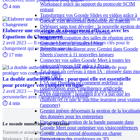
Workspace grâce au support du protocole SCIM
⏱️ 4 min
entrant
Transformez vos Google Slides en vidéos grâce à
Google Vids désormais disponible en français
Déléguer sans tout dévoiler : la nouvelle gestion de
Elaborer une stratégie de changement efficace avec les
confidentialité dans Google Agenda
Équations du Changement
Mesurer l'occupation des salles de réunion avec
2 avril 2023 — Il existe une formulation des facteurs clés pour le
Google Meet et le matériel Neat
changement qui se présente sous la …
Remplissage intelligent avec Gemini dans Google
Sheets s'ouvre à 11 nouvelles langues
⏱️ 17 min
Connecter vos salles Google Meet à toutes les
visioconférences SIP grâce à Pexip
J'ai donné un cerveau à mon IA : plongée dans mo
brain OKF
La double authentification : pourquoi elle est essentielle
L'IA par l'humain ou comment redéfinir la
pour protéger vos comptes en ligne
collaboration avec l'intelligence artificielle
2 avril 2023 — Protégez vos comptes en ligne et vos données
IA en entreprise : pourquoi il n'y a pas que les
personnelles avec l'authentification à double …
chatbots (et ce que le machine learning peut vraim
⏱️ 4 min
t'apporter)
Gemini intègre désormais la gestion de la localisat
des données pour les entreprises
Une nouvelle gestion de la bande passante dans
Le monde numérique de Mélanie
Google Meet pour optimiser vos visioconférences
Tutoriels et actualités Google
Google sheets prend désormais en charge
l'importation des graphiques en 3D
Workspace, IA et productivité, pour un