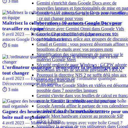
⏱️ 3 min
Gemini s'enrichit dans Google Docs avec de
nouvelles langues et fonctionnalités de mise en pa
Google Meet automatise la prise de notes intelligen
: ce qui change pour vous
Maîtrisez la collaboration : 10 astuces Google Docs pour
Vos vidéos professionnelles passent à la vitesse
travailler en équipe
supérieure avec Gemini Omni dans Google Vids
Google Chat simplifie vos échanges avec vos
9 avril 2023 — Boostez votre productivité d'équipe avec ces 10
partenaires externes grâce aux groupes de discussi
astuces Google Docs ! Maîtrisez les …
Gmail et Gemini : vous pouvez désormais affiner 
⏱️ 6 min
brouillons d'e-mails avec vos propres mots
Simplification des signalements de pannes sur le
matériel Google Meet
Sécurité renforcée pour Windows : GCPW adopte
L'ordinateur quantique : démystifier la technologie qui va
désormais les clés de sécurité physiques FIDO2
tout changer
Pourquoi la directive NIS 2 ne suffit déjà plus aux
4 avril 2023 — Explorez les mystères de l'ordinateur quantique.
entreprises françaises
Découvrez comment les qubits …
Convertir vos Google Slides en vidéos est désorma
⏱️ 3 min
possible dans 7 nouvelles langues
Gemini s'invite dans vos feuilles de calcul en franç
avec la fonction de remplissage automatique
Google Agenda affine le partage de vos calendriers
la visibilité des événements récurrents
Gagnez des heures avec Gmail : la méthode secrète pour un
Google Meet hardware s'ouvre au protocole SIP
boîte mail organisée
grâce à Pexip
4 avril 2023 — Marre de perdre du temps avec votre boîte Gmail ?
Simplifiez la gestion de vos utilisateurs dans Goog
Découvrez notre programme pour gagner …