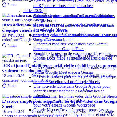
Une nouvelle alerte dans Gmail pour éviter les gaf
⏱️ 3 min
du Répondre à tous en copie cachée
Juillet 2026
Créez des quiz en un clin d'œil avec Gemini dans
Google Forms
Dites adieu aux plannings ternes : créez des roulements
Des graphiques en nuage de points plus puissants
d'équipe visuels sur Google Sheets
dans Google Sheets
Google Agenda s'offre un affichage sur mesure po
23 avril 2023 — Apprenez à créer un planning d'équipe visuel et
vos grands écrans
coloré sur Google Sheets. Gérez week-ends …
Générez et modifiez vos visuels avec Gemini
⏱️ 4 min
directement dans Google Docs
Simplifiez la gestion de vos commentaires dans
Google Docs grâce à l'intelligence artificielle de
Gemini
ICR : Quand l'intelligence artificielle déchiffre et compren
Des captures d'écran automatiques dans vos compt
vraiment vos documents
rendus Google Meet grâce à Gemini
18 avril 2023 — Découvrez l'ICR, la reconnaissance intelligente de
Des visualisations plus claires grâce aux graphique
caractères : comment l'IA lit et …
combinés améliorés dans Google Sheets
⏱️ 3 min
Une nouvelle icône dans Google Agenda pour
identifier instantanément les délégataires de
calendrier
De Gemini Alpha à Gemini Beta : ce qui change
L'astuce simple pour supprimer les lignes vides dans Googl
pour votre espace Google Workspace
Sheets
Google Meet et Drive s'associent pour classer
16 avril 2023 — Découvrez comment nettoyer vos tableaux Google
automatiquement vos enregistrements et notes de
Sheets en supprimant toutes les lignes …