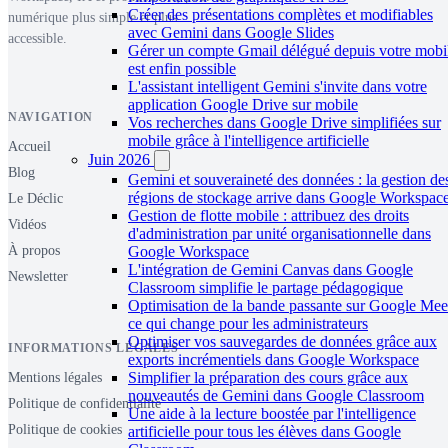
Créer des présentations complètes et modifiables
numérique plus simple et plus
avec Gemini dans Google Slides
accessible.
Gérer un compte Gmail délégué depuis votre mobi
est enfin possible
L'assistant intelligent Gemini s'invite dans votre
application Google Drive sur mobile
NAVIGATION
Vos recherches dans Google Drive simplifiées sur
mobile grâce à l'intelligence artificielle
Accueil
Juin 2026
Blog
Gemini et souveraineté des données : la gestion de
régions de stockage arrive dans Google Workspac
Le Déclic
Gestion de flotte mobile : attribuez des droits
Vidéos
d'administration par unité organisationnelle dans
Google Workspace
À propos
L'intégration de Gemini Canvas dans Google
Newsletter
Classroom simplifie le partage pédagogique
Optimisation de la bande passante sur Google Meet
ce qui change pour les administrateurs
Optimiser vos sauvegardes de données grâce aux
INFORMATIONS LÉGALES
exports incrémentiels dans Google Workspace
Simplifier la préparation des cours grâce aux
Mentions légales
nouveautés de Gemini dans Google Classroom
Politique de confidentialité
Une aide à la lecture boostée par l'intelligence
Politique de cookies
artificielle pour tous les élèves dans Google