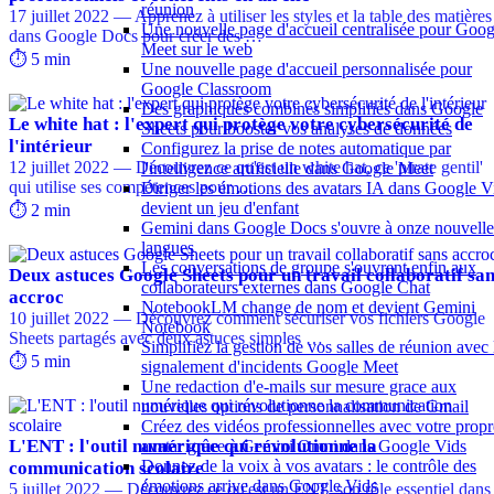
réunion
17 juillet 2022 — Apprenez à utiliser les styles et la table des matières
Une nouvelle page d'accueil centralisée pour Goog
dans Google Docs pour créer des …
Meet sur le web
⏱️ 5 min
Une nouvelle page d'accueil personnalisée pour
Google Classroom
Des graphiques combinés simplifiés dans Google
Le white hat : l'expert qui protège votre cybersécurité de
Sheets pour booster vos analyses de données
l'intérieur
Configurez la prise de notes automatique par
12 juillet 2022 — Découvrez ce qu'est un white hat, ce 'pirate gentil'
l'intelligence artificielle dans Google Meet
qui utilise ses compétences pour …
Diriger les émotions des avatars IA dans Google V
devient un jeu d'enfant
⏱️ 2 min
Gemini dans Google Docs s'ouvre à onze nouvelle
langues
Les conversations de groupe s'ouvrent enfin aux
Deux astuces Google Sheets pour un travail collaboratif sa
collaborateurs externes dans Google Chat
accroc
NotebookLM change de nom et devient Gemini
10 juillet 2022 — Découvrez comment sécuriser vos fichiers Google
Notebook
Sheets partagés avec deux astuces simples …
Simplifiez la gestion de vos salles de réunion avec 
⏱️ 5 min
signalement d'incidents Google Meet
Une redaction d'e-mails sur mesure grace aux
nouvelles options de personnalisation de Gmail
Créez des vidéos professionnelles avec votre propr
L'ENT : l'outil numérique qui révolutionne la
avatar grâce à Gemini Omni dans Google Vids
Donnez de la voix à vos avatars : le contrôle des
communication scolaire
émotions arrive dans Google Vids
5 juillet 2022 — Découvrez ce qu'est un ENT, son rôle essentiel dans