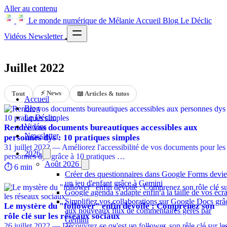
Aller au contenu
Le monde numérique de Mélanie
Accueil
Blog
Le Déclic
Vidéos
Newsletter
Juillet 2022
⚡ News
Tout
📖 Articles & tutos
Accueil
Blog
Le Déclic
Vidéos
Rendre vos documents bureautiques accessibles aux
Newsletter
personnes dys : 10 pratiques simples
31 juillet 2022 — Améliorez l'accessibilité de vos documents pour les
2026
personnes dys grâce à 10 pratiques …
Août 2026
⏱️ 6 min
Créer des questionnaires dans Google Forms devie
un jeu d'enfant grâce à Gemini
Google agenda s'adapte enfin à la taille de vos écr
Simplifiez vos collaborations sur Google Docs grâ
Le mystère du "follower" enfin dévoilé : Comprenez son
aux nouveaux flux de commentaires gérés par
rôle clé sur les réseaux sociaux
Gemini
26 juillet 2022 — Découvrez ce qu'est un follower, son rôle clé sur le