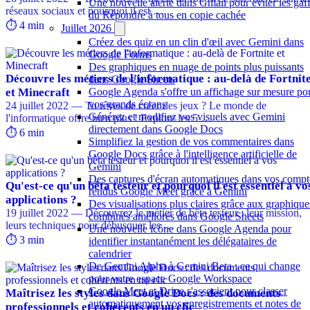
Une nouvelle alerte dans Gmail pour éviter les gaf
réseaux sociaux et pourquoi il est …
du Répondre à tous en copie cachée
⏱️ 4 min
Juillet 2026
Créez des quiz en un clin d'œil avec Gemini dans
Google Forms
Des graphiques en nuage de points plus puissants
Découvre les métiers de l'informatique : au-delà de Fortnit
dans Google Sheets
et Minecraft
Google Agenda s'offre un affichage sur mesure po
vos grands écrans
24 juillet 2022 — Tu rêves de créer des jeux ? Le monde de
Générez et modifiez vos visuels avec Gemini
l'informatique offre bien plus ! Explore les 5 …
directement dans Google Docs
⏱️ 6 min
Simplifiez la gestion de vos commentaires dans
Google Docs grâce à l'intelligence artificielle de
Gemini
Des captures d'écran automatiques dans vos compt
Qu'est-ce qu'un bêta testeur et pourquoi il est essentiel à vo
rendus Google Meet grâce à Gemini
applications ?
Des visualisations plus claires grâce aux graphique
19 juillet 2022 — Découvrez le métier de bêta testeur : leur mission,
combinés améliorés dans Google Sheets
leurs techniques pour débusquer les …
Une nouvelle icône dans Google Agenda pour
⏱️ 3 min
identifier instantanément les délégataires de
calendrier
De Gemini Alpha à Gemini Beta : ce qui change
pour votre espace Google Workspace
Google Meet et Drive s'associent pour classer
Maîtrisez les styles dans Google Docs : des documents
automatiquement vos enregistrements et notes de
professionnels et cohérents en un clic