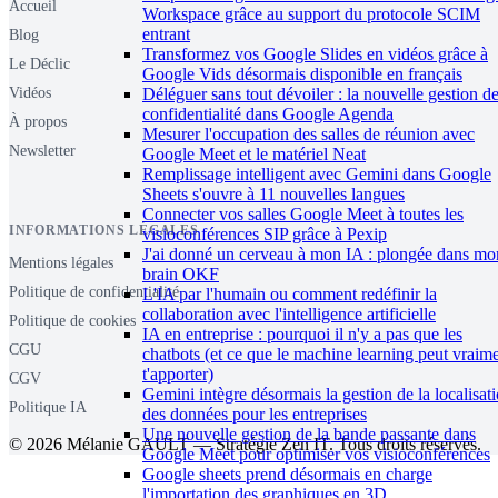
Accueil
Workspace grâce au support du protocole SCIM
entrant
Blog
Transformez vos Google Slides en vidéos grâce à
Le Déclic
Google Vids désormais disponible en français
Déléguer sans tout dévoiler : la nouvelle gestion de
Vidéos
confidentialité dans Google Agenda
À propos
Mesurer l'occupation des salles de réunion avec
Newsletter
Google Meet et le matériel Neat
Remplissage intelligent avec Gemini dans Google
Sheets s'ouvre à 11 nouvelles langues
Connecter vos salles Google Meet à toutes les
INFORMATIONS LÉGALES
visioconférences SIP grâce à Pexip
J'ai donné un cerveau à mon IA : plongée dans mo
Mentions légales
brain OKF
Politique de confidentialité
L'IA par l'humain ou comment redéfinir la
collaboration avec l'intelligence artificielle
Politique de cookies
IA en entreprise : pourquoi il n'y a pas que les
CGU
chatbots (et ce que le machine learning peut vraim
t'apporter)
CGV
Gemini intègre désormais la gestion de la localisat
Politique IA
des données pour les entreprises
Une nouvelle gestion de la bande passante dans
© 2026 Mélanie GAULT — Stratégie Zen IT. Tous droits réservés.
Google Meet pour optimiser vos visioconférences
Google sheets prend désormais en charge
l'importation des graphiques en 3D