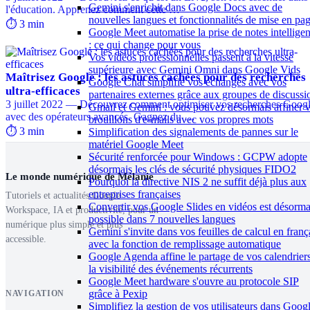
Gemini s'enrichit dans Google Docs avec de
l'éducation. Apprenez comment cette …
nouvelles langues et fonctionnalités de mise en pa
⏱️ 3 min
Google Meet automatise la prise de notes intelligen
: ce qui change pour vous
Vos vidéos professionnelles passent à la vitesse
supérieure avec Gemini Omni dans Google Vids
Maîtrisez Google : les astuces cachées pour des recherches
Google Chat simplifie vos échanges avec vos
ultra-efficaces
partenaires externes grâce aux groupes de discussi
3 juillet 2022 — Découvrez comment optimiser vos recherches Goog
Gmail et Gemini : vous pouvez désormais affiner 
avec des opérateurs avancés. Gagnez du …
brouillons d'e-mails avec vos propres mots
⏱️ 3 min
Simplification des signalements de pannes sur le
matériel Google Meet
Sécurité renforcée pour Windows : GCPW adopte
désormais les clés de sécurité physiques FIDO2
Le monde numérique de Mélanie
Pourquoi la directive NIS 2 ne suffit déjà plus aux
entreprises françaises
Tutoriels et actualités Google
Convertir vos Google Slides en vidéos est désorma
Workspace, IA et productivité, pour un
possible dans 7 nouvelles langues
numérique plus simple et plus
Gemini s'invite dans vos feuilles de calcul en franç
accessible.
avec la fonction de remplissage automatique
Google Agenda affine le partage de vos calendriers
la visibilité des événements récurrents
Google Meet hardware s'ouvre au protocole SIP
grâce à Pexip
NAVIGATION
Simplifiez la gestion de vos utilisateurs dans Goog