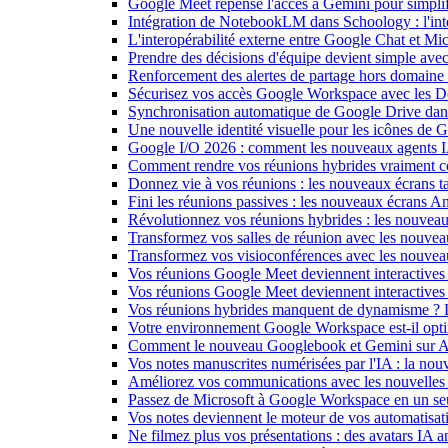
Google Meet repense l'accès à Gemini pour simplif
Intégration de NotebookLM dans Schoology : l'intell
L'interopérabilité externe entre Google Chat et M
Prendre des décisions d'équipe devient simple ave
Renforcement des alertes de partage hors domain
Sécurisez vos accès Google Workspace avec les 
Synchronisation automatique de Google Drive dan
Une nouvelle identité visuelle pour les icônes de
Google I/O 2026 : comment les nouveaux agents IA
Comment rendre vos réunions hybrides vraiment c
Donnez vie à vos réunions : les nouveaux écrans tac
Fini les réunions passives : les nouveaux écrans 
Révolutionnez vos réunions hybrides : les nouveau
Transformez vos salles de réunion avec les nouveau
Transformez vos visioconférences avec les nouve
Vos réunions Google Meet deviennent interactives 
Vos réunions Google Meet deviennent interactives
Vos réunions hybrides manquent de dynamisme ? 
Votre environnement Google Workspace est-il optim
Comment le nouveau Googlebook et Gemini sur Andr
Vos notes manuscrites numérisées par l'IA : la nouv
Améliorez vos communications avec les nouvelles
Passez de Microsoft à Google Workspace en un seu
Vos notes deviennent le moteur de vos automati
Ne filmez plus vos présentations : des avatars IA