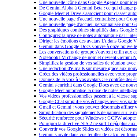
Une nouvelle icône dans Google Agenda pour identi
De Gemini Alpha à Gemini Beta : ce qui change 
Google Meet et Drive s'associent pour classer aut
Une nouvelle page d'accueil centralisée pour Goog
Une nouvelle page d'accueil personnalisée pour 
Des graphiques combinés simplifiés dans Google S
Configurez la prise de notes automatique par l'inte
Diriger les émotions des avatars IA dans Google Vi
Gemini dans Google Docs s'ouvre à onze nouvelle
Les conversations de groupe s'ouvrent enfin aux c
NotebookLM change de nom et devient Gemini N
Simplifiez la gestion de vos salles de réunion ave
Une redaction d'e-mails sur mesure grace aux nouv
Créez des vidéos professionnelles avec votre pro
Donnez de la voix à vos avatars : le contrôle des 
Gemini s'enrichit dans Google Docs avec de nouvel
Google Meet automatise la prise de notes intellige
Vos vidéos professionnelles passent à la vitesse 
Google Chat simplifie vos échanges avec vos parte
Gmail et Gemini : vous pouvez désormais affiner v
Simplification des signalements de pannes sur le 
Sécurité renforcée pour Windows : GCPW adopte d
Pourquoi la directive NIS 2 ne suffit déjà plus aux 
Convertir vos Google Slides en vidéos est désorma
Gemini s'invite dans vos feuilles de calcul en fran