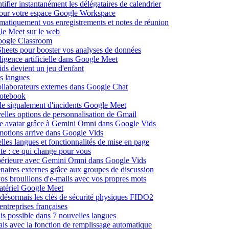
fier instantanément les délégataires de calendrier
pour votre espace Google Workspace
omatiquement vos enregistrements et notes de réunion
le Meet sur le web
Google Classroom
heets pour booster vos analyses de données
lligence artificielle dans Google Meet
ds devient un jeu d'enfant
s langues
ollaborateurs externes dans Google Chat
otebook
c le signalement d'incidents Google Meet
elles options de personnalisation de Gmail
pre avatar grâce à Gemini Omni dans Google Vids
émotions arrive dans Google Vids
les langues et fonctionnalités de mise en page
nte : ce qui change pour vous
supérieure avec Gemini Omni dans Google Vids
naires externes grâce aux groupes de discussion
os brouillons d'e-mails avec vos propres mots
matériel Google Meet
ésormais les clés de sécurité physiques FIDO2
entreprises françaises
is possible dans 7 nouvelles langues
çais avec la fonction de remplissage automatique