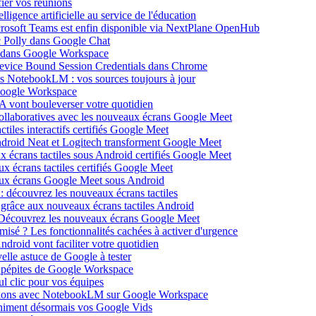
ier vos réunions
igence artificielle au service de l'éducation
icrosoft Teams est enfin disponible via NextPlane OpenHub
c Polly dans Google Chat
e dans Google Workspace
Device Bound Session Credentials dans Chrome
s NotebookLM : vos sources toujours à jour
 Google Workspace
 vont bouleverser votre quotidien
ollaboratives avec les nouveaux écrans Google Meet
tiles interactifs certifiés Google Meet
Android Neat et Logitech transforment Google Meet
x écrans tactiles sous Android certifiés Google Meet
x écrans tactiles certifiés Google Meet
aux écrans Google Meet sous Android
: découvrez les nouveaux écrans tactiles
 grâce aux nouveaux écrans tactiles Android
Découvrez les nouveaux écrans Google Meet
isé ? Les fonctionnalités cachées à activer d'urgence
oid vont faciliter votre quotidien
elle astuce de Google à tester
 pépites de Google Workspace
l clic pour vos équipes
sations avec NotebookLM sur Google Workspace
 animent désormais vos Google Vids