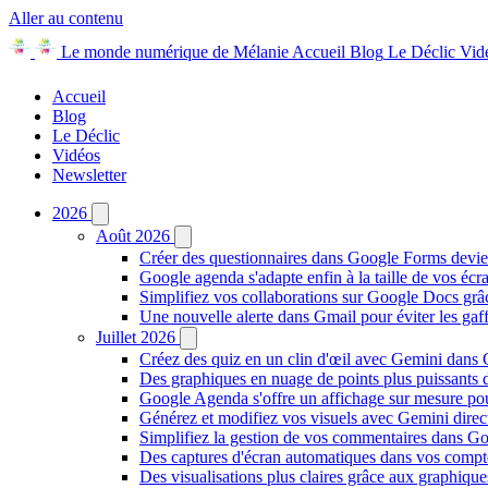
Aller au contenu
Le monde numérique de Mélanie
Accueil
Blog
Le Déclic
Vid
Accueil
Blog
Le Déclic
Vidéos
Newsletter
2026
Août 2026
Créer des questionnaires dans Google Forms devie
Google agenda s'adapte enfin à la taille de vos écr
Simplifiez vos collaborations sur Google Docs gr
Une nouvelle alerte dans Gmail pour éviter les ga
Juillet 2026
Créez des quiz en un clin d'œil avec Gemini dans
Des graphiques en nuage de points plus puissants
Google Agenda s'offre un affichage sur mesure po
Générez et modifiez vos visuels avec Gemini dir
Simplifiez la gestion de vos commentaires dans Goo
Des captures d'écran automatiques dans vos comp
Des visualisations plus claires grâce aux graphiq