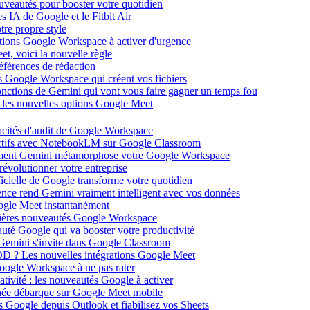
ouveautés pour booster votre quotidien
s IA de Google et le Fitbit Air
tre propre style
ations Google Workspace à activer d'urgence
et, voici la nouvelle règle
éférences de rédaction
 Google Workspace qui créent vos fichiers
 fonctions de Gemini qui vont vous faire gagner un temps fou
c les nouvelles options Google Meet
acités d'audit de Google Workspace
actifs avec NotebookLM sur Google Classroom
comment Gemini métamorphose votre Google Workspace
volutionner votre entreprise
ificielle de Google transforme votre quotidien
gence rend Gemini vraiment intelligent avec vos données
oogle Meet instantanément
rnières nouveautés Google Workspace
uté Google qui va booster votre productivité
 Gemini s'invite dans Google Classroom
YOD ? Les nouvelles intégrations Google Meet
oogle Workspace à ne pas rater
ativité : les nouveautés Google à activer
ntanée débarque sur Google Meet mobile
es Google depuis Outlook et fiabilisez vos Sheets