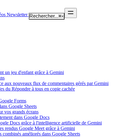
éos
Newsletter
Rechercher...
⌘
K
nt un jeu d'enfant grâce à Gemini
ans
âce aux nouveaux flux de commentaires gérés par Gemini
ffes du Répondre à tous en copie cachée
 Google Forms
 dans Google Sheets
ur vos grands écrans
ectement dans Google Docs
gle Docs grâce à l'intelligence artificielle de Gemini
tes rendus Google Meet grâce à Gemini
ues combinés améliorés dans Google Sheets