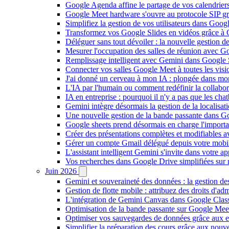
Google Agenda affine le partage de vos calendriers 
Google Meet hardware s'ouvre au protocole SIP gr
Simplifiez la gestion de vos utilisateurs dans Go
Transformez vos Google Slides en vidéos grâce à 
Déléguer sans tout dévoiler : la nouvelle gestion 
Mesurer l'occupation des salles de réunion avec Go
Remplissage intelligent avec Gemini dans Google S
Connecter vos salles Google Meet à toutes les vis
J'ai donné un cerveau à mon IA : plongée dans m
L'IA par l'humain ou comment redéfinir la collaborat
IA en entreprise : pourquoi il n'y a pas que les cha
Gemini intègre désormais la gestion de la localisat
Une nouvelle gestion de la bande passante dans G
Google sheets prend désormais en charge l'import
Créer des présentations complètes et modifiables 
Gérer un compte Gmail délégué depuis votre mobile
L'assistant intelligent Gemini s'invite dans votre 
Vos recherches dans Google Drive simplifiées sur mob
Juin 2026
Gemini et souveraineté des données : la gestion d
Gestion de flotte mobile : attribuez des droits d'a
L'intégration de Gemini Canvas dans Google Class
Optimisation de la bande passante sur Google Meet 
Optimiser vos sauvegardes de données grâce aux 
Simplifier la préparation des cours grâce aux no