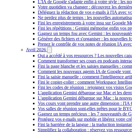
L'IA de Google s'adapte enfin à votre style : les n
Votre quotidien va changer : découvrez les dernière
Déléguez la rédaction de vos e-mails à l'IA avec vo
Ne perdez plus de temps : les nouvelles automatis
Fini les enregistrements à votre insu sur Google Me
Fini les répétitions : Gemini mémorise enfin vos pr
Gagnez un temps fou avec Gemini : les nouveautés
Générer des fichiers et s'organiser : les nouvelles
Prenez le contrôle de vos notes de réunion IA ave
Avril 2026
Qui a accédé à vos ressources ? Les nouvelles cap
Comment transformer ses cours en podcasts inter
Fini la page blanche et les saisies manuelles : 
Comment les nouveaux agents IA de Google vont ré
Fini la saisie manuelle : comment l'intelligence art
Fini le copier-coller : comment Workspace Intelli
Fini les codes de réunion : rejoignez vos visios G
L'application Gemini débarque sur Mac et les de
L'application Gemini débarque sur Mac : la nouvea
Vos cours vont prendre une autre dimension : l'IA
Vos salles de réunion sont-elles prêtes pour le B
Gagnez un temps précieux : les 7 nouveautés de G
Protégez vos e-mails sur mobile et libérez votre cré
Fini la barrière de la langue : la traduction insta
Simplifiez la collaboration : réservez vos ressourc