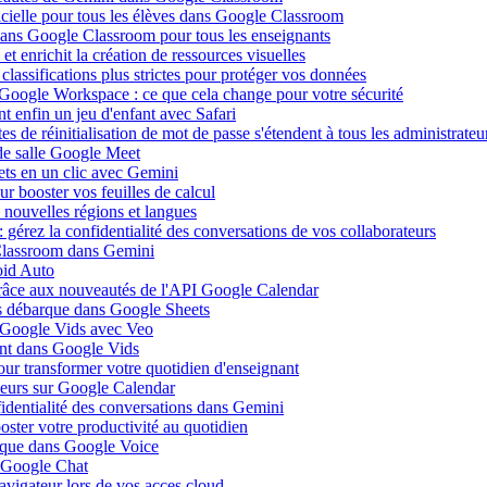
ificielle pour tous les élèves dans Google Classroom
 dans Google Classroom pour tous les enseignants
 enrichit la création de ressources visuelles
lassifications plus strictes pour protéger vos données
 Google Workspace : ce que cela change pour votre sécurité
 enfin un jeu d'enfant avec Safari
s de réinitialisation de mot de passe s'étendent à tous les administrateu
de salle Google Meet
ets en un clic avec Gemini
r booster vos feuilles de calcul
nouvelles régions et langues
gérez la confidentialité des conversations de vos collaborateurs
 Classroom dans Gemini
oid Auto
grâce aux nouveautés de l'API Google Calendar
is débarque dans Google Sheets
s Google Vids avec Veo
uent dans Google Vids
ur transformer votre quotidien d'enseignant
leurs sur Google Calendar
fidentialité des conversations dans Gemini
ster votre productivité au quotidien
barque dans Google Voice
s Google Chat
avigateur lors de vos acces cloud