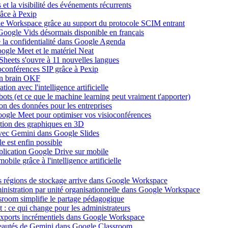
et la visibilité des événements récurrents
âce à Pexip
ogle Workspace grâce au support du protocole SCIM entrant
Google Vids désormais disponible en français
de la confidentialité dans Google Agenda
ogle Meet et le matériel Neat
heets s'ouvre à 11 nouvelles langues
ioconférences SIP grâce à Pexip
on brain OKF
ion avec l'intelligence artificielle
tbots (et ce que le machine learning peut vraiment t'apporter)
ion des données pour les entreprises
oogle Meet pour optimiser vos visioconférences
ation des graphiques en 3D
avec Gemini dans Google Slides
 est enfin possible
application Google Drive sur mobile
ile grâce à l'intelligence artificielle
es régions de stockage arrive dans Google Workspace
dministration par unité organisationnelle dans Google Workspace
room simplifie le partage pédagogique
: ce qui change pour les administrateurs
exports incrémentiels dans Google Workspace
uveautés de Gemini dans Google Classroom