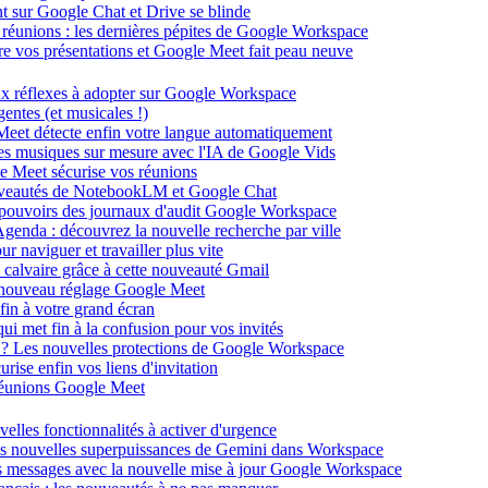
ent sur Google Chat et Drive se blinde
 réunions : les dernières pépites de Google Workspace
énère vos présentations et Google Meet fait peau neuve
ux réflexes à adopter sur Google Workspace
entes (et musicales !)
 Meet détecte enfin votre langue automatiquement
des musiques sur mesure avec l'IA de Google Vids
le Meet sécurise vos réunions
ouveautés de NotebookLM et Google Chat
-pouvoirs des journaux d'audit Google Workspace
Agenda : découvrez la nouvelle recherche par ville
 naviguer et travailler plus vite
 calvaire grâce à cette nouveauté Gmail
le nouveau réglage Google Meet
fin à votre grand écran
i met fin à la confusion pour vos invités
té ? Les nouvelles protections de Google Workspace
rise enfin vos liens d'invitation
s réunions Google Meet
velles fonctionnalités à activer d'urgence
les nouvelles superpuissances de Gemini dans Workspace
s messages avec la nouvelle mise à jour Google Workspace