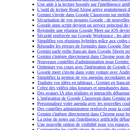
Une aide à la lecture boostée par l'intelligence art
L'outil de lecture Read Along arrive gratuitement
Gemini s'invite dans Google Classroom sur mobile et
Sécurisation de vos groupes Google : de nouvelles c
Google apps script devient un service principal de
Rejoindre une réunion Google Meet sur iOS devient
Sécurité renforcée sur Google Workspace : les alerte
Simplifiez vos réunions hybrides grâce aux codes 
Résoudre les erreurs de formules dans Google She
Gemini parle enfin français dans Google Sheets pou
Gemini s'intègre directement dans Chrome pour de 
Nouveaux contrôles d'administration pour Gemini : 
Optimiser vos cours avec l'intégration de Google
Google meet s'invite dans votre voiture avec Andr
Simplifiez la gestion de vos agendas secondaires 
Traduire vos idées en tableaux : Gemini en frança
Créez des vidéos plus longues et simultanées dan
Des avatars IA plus réalistes et interactifs débarq
L'intégration de Google Classroom dans Gemini po
Personnalisez votre agenda avec les nouvelles cou
Des contrôles administrateur renforcés pour la con
Gemini s'intègre directement dans Chrome pour boo
La prise de notes par l'intelligence artificielle dé
Une nouvelle option de visibilité pour vos espace
Comprendre les verifications de securite de votre n