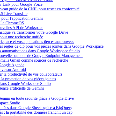
ier Link pour Google Voice
uveau guide de la CNIL pour rester en conformité
.5 Live Translate
 pour l'application Gemini
salle ChromeOS
nouvelles API de Workspace
atique va transformer votre Google Drive
pour une recherche unifiée
kspace et vos applications tierces approuvées
es règles de dlp pour vos pièces jointes dans Google Workspace
vos automatisations dans Google Workspace Studio
 nouvelles options de Google Endpoint Management
emails Gmail comme sources de recherche
s Google Agenda
ive sur Android
r la productivité de vos collaborateurs
a protection de vos pièces jointes
s dans Google Workspace Studio
ence artificielle de Gemini
emini en toute sécurité grâce à Google Drive
space Studio
onnées dans Google Sheets grâce à BigQuery
s : la portabilité des données franchit un cap