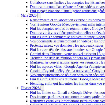
Collaborez sans limites : les comptes invités arriv
Donnez un coup d'accélérateur à vos vidéos et vos
Fini la page blanche : l'intelligence artificielle g
Mars 2026
Ransomware et collaboration externe : les nouvea
Vos réunions Google Meet deviennent enfin intellig
Fini les comptes rendus de réunion ratés : Google
Donnez vie à vos vidéos professionnelles : créez 
Fini les intrus : comment le nouveau filtrage Goog
Vos documents se transforment en vidéos : les n
Protégez mieux vos données : les nouveaux super
Fini le casse-tête des fuseaux horaires sur Google 
Gemini dans Chrome : votre nouvel assistant IA pour
Trouver une date de réunion ne sera plus jamais un
Maîtrisez les conversations après vos réunions : 
Fini les espaces vides : Google Agenda s'adapte en
Gestion d'agenda déléguée : la nouveauté Google qu
Vos enregistrements de réunion sont-ils en sécuri
Fini les intrus dans vos réunions : Google Meet sécu
Identifiez enfin qui fait entrer les invités dans vo
Février 2026
Fini les limites sur Gmail et Google Drive : les nou
Des images parfaites et un contexte sauvegardé : 
Retrouvez enfin vos informations perdues dans vo