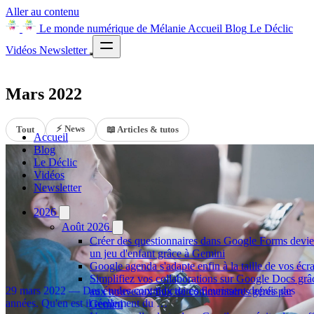
Aller au contenu
Le monde numérique de Mélanie
Accueil
Blog
Le Déclic
Vidéos
Newsletter
Mars 2022
⚡ News
Tout
📖 Articles & tutos
Accueil
Blog
Le Déclic
Vidéos
Newsletter
2026
Août 2026
Créer des questionnaires dans Google Forms devie
un jeu d'enfant grâce à Gemini
Google agenda s'adapte enfin à la taille de vos écr
Ecrans = Danger ?
Simplifiez vos collaborations sur Google Docs grâ
29 mars 2022 — Des études contradictoires fleurissent depuis des
aux nouveaux flux de commentaires gérés par
années. Qu'en est il réellement du …
Gemini