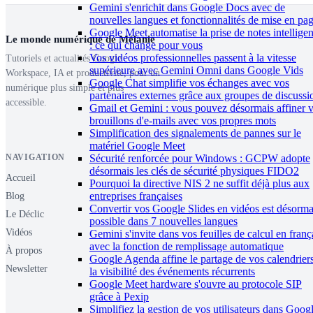
Gemini s'enrichit dans Google Docs avec de
nouvelles langues et fonctionnalités de mise en pa
Google Meet automatise la prise de notes intelligen
Le monde numérique de Mélanie
: ce qui change pour vous
Vos vidéos professionnelles passent à la vitesse
Tutoriels et actualités Google
supérieure avec Gemini Omni dans Google Vids
Workspace, IA et productivité, pour un
Google Chat simplifie vos échanges avec vos
numérique plus simple et plus
partenaires externes grâce aux groupes de discussi
accessible.
Gmail et Gemini : vous pouvez désormais affiner 
brouillons d'e-mails avec vos propres mots
Simplification des signalements de pannes sur le
matériel Google Meet
Sécurité renforcée pour Windows : GCPW adopte
NAVIGATION
désormais les clés de sécurité physiques FIDO2
Accueil
Pourquoi la directive NIS 2 ne suffit déjà plus aux
entreprises françaises
Blog
Convertir vos Google Slides en vidéos est désorma
Le Déclic
possible dans 7 nouvelles langues
Vidéos
Gemini s'invite dans vos feuilles de calcul en franç
avec la fonction de remplissage automatique
À propos
Google Agenda affine le partage de vos calendriers
Newsletter
la visibilité des événements récurrents
Google Meet hardware s'ouvre au protocole SIP
grâce à Pexip
Simplifiez la gestion de vos utilisateurs dans Goog