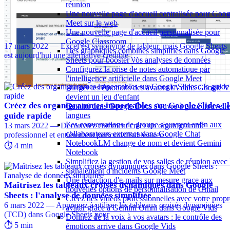
réunion
Une nouvelle page d'accueil centralisée pour Goog
Meet sur le web
Une nouvelle page d'accueil personnalisée pour
Google Sheets : changer de tableur sans peur !
Google Classroom
17 mars 2022 — Excel est synonyme de tableur, mais Google Sheets
Des graphiques combinés simplifiés dans Google
est aujourd'hui une alternative crédible …
Sheets pour booster vos analyses de données
⏱️ 8 min
Configurez la prise de notes automatique par
l'intelligence artificielle dans Google Meet
Diriger les émotions des avatars IA dans Google V
devient un jeu d'enfant
Créez des organigrammes impeccables sur Google Slides : l
Gemini dans Google Docs s'ouvre à onze nouvelle
guide rapide
langues
Les conversations de groupe s'ouvrent enfin aux
13 mars 2022 — Découvrez comment créer un organigramme
collaborateurs externes dans Google Chat
professionnel et entièrement personnalisable avec …
NotebookLM change de nom et devient Gemini
⏱️ 4 min
Notebook
Simplifiez la gestion de vos salles de réunion avec 
signalement d'incidents Google Meet
Une redaction d'e-mails sur mesure grace aux
Maîtrisez les tableaux croisés dynamiques dans Google
nouvelles options de personnalisation de Gmail
Sheets : l'analyse de données simplifiée
Créez des vidéos professionnelles avec votre propr
6 mars 2022 — Apprenez à utiliser les tableaux croisés dynamiques
avatar grâce à Gemini Omni dans Google Vids
(TCD) dans Google Sheets pour …
Donnez de la voix à vos avatars : le contrôle des
⏱️ 5 min
émotions arrive dans Google Vids