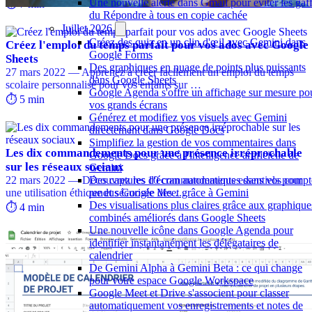
Une nouvelle alerte dans Gmail pour éviter les gaf
⏱️ 7 min
du Répondre à tous en copie cachée
Juillet 2026
Créez des quiz en un clin d'œil avec Gemini dans
Créez l'emploi du temps parfait pour vos ados avec Google
Google Forms
Sheets
Des graphiques en nuage de points plus puissants
27 mars 2022 — Apprenez à créer facilement un emploi du temps
dans Google Sheets
scolaire personnalisé pour vos enfants sur …
Google Agenda s'offre un affichage sur mesure po
⏱️ 5 min
vos grands écrans
Générez et modifiez vos visuels avec Gemini
directement dans Google Docs
Simplifiez la gestion de vos commentaires dans
Les dix commandements pour une présence irréprochable
Google Docs grâce à l'intelligence artificielle de
sur les réseaux sociaux
Gemini
22 mars 2022 — Découvrez les 10 commandements essentiels pour
Des captures d'écran automatiques dans vos compt
une utilisation éthique et sécurisée des …
rendus Google Meet grâce à Gemini
Des visualisations plus claires grâce aux graphique
⏱️ 4 min
combinés améliorés dans Google Sheets
Une nouvelle icône dans Google Agenda pour
identifier instantanément les délégataires de
calendrier
De Gemini Alpha à Gemini Beta : ce qui change
pour votre espace Google Workspace
Google Meet et Drive s'associent pour classer
automatiquement vos enregistrements et notes de