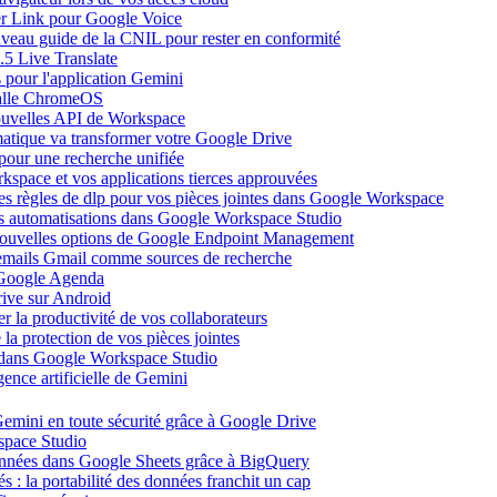
ier Link pour Google Voice
uveau guide de la CNIL pour rester en conformité
.5 Live Translate
 pour l'application Gemini
salle ChromeOS
nouvelles API de Workspace
atique va transformer votre Google Drive
pour une recherche unifiée
kspace et vos applications tierces approuvées
es règles de dlp pour vos pièces jointes dans Google Workspace
vos automatisations dans Google Workspace Studio
 nouvelles options de Google Endpoint Management
emails Gmail comme sources de recherche
s Google Agenda
ive sur Android
r la productivité de vos collaborateurs
a protection de vos pièces jointes
s dans Google Workspace Studio
ence artificielle de Gemini
emini en toute sécurité grâce à Google Drive
space Studio
onnées dans Google Sheets grâce à BigQuery
s : la portabilité des données franchit un cap