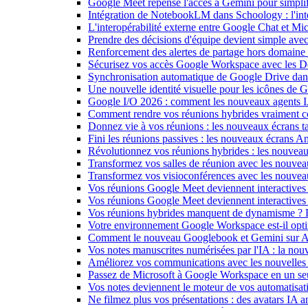
Google Meet repense l'accès à Gemini pour simplif
Intégration de NotebookLM dans Schoology : l'intell
L'interopérabilité externe entre Google Chat et M
Prendre des décisions d'équipe devient simple ave
Renforcement des alertes de partage hors domain
Sécurisez vos accès Google Workspace avec les 
Synchronisation automatique de Google Drive dan
Une nouvelle identité visuelle pour les icônes de
Google I/O 2026 : comment les nouveaux agents IA
Comment rendre vos réunions hybrides vraiment c
Donnez vie à vos réunions : les nouveaux écrans tac
Fini les réunions passives : les nouveaux écrans 
Révolutionnez vos réunions hybrides : les nouveau
Transformez vos salles de réunion avec les nouveau
Transformez vos visioconférences avec les nouve
Vos réunions Google Meet deviennent interactives 
Vos réunions Google Meet deviennent interactives
Vos réunions hybrides manquent de dynamisme ? 
Votre environnement Google Workspace est-il optim
Comment le nouveau Googlebook et Gemini sur Andr
Vos notes manuscrites numérisées par l'IA : la nouv
Améliorez vos communications avec les nouvelles
Passez de Microsoft à Google Workspace en un seu
Vos notes deviennent le moteur de vos automati
Ne filmez plus vos présentations : des avatars IA