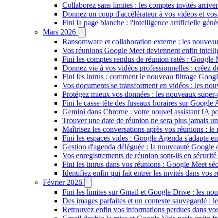
Collaborez sans limites : les comptes invités arriv
Donnez un coup d'accélérateur à vos vidéos et vos
Fini la page blanche : l'intelligence artificielle g
Mars 2026
Ransomware et collaboration externe : les nouvea
Vos réunions Google Meet deviennent enfin intellig
Fini les comptes rendus de réunion ratés : Google
Donnez vie à vos vidéos professionnelles : créez 
Fini les intrus : comment le nouveau filtrage Goog
Vos documents se transforment en vidéos : les n
Protégez mieux vos données : les nouveaux super
Fini le casse-tête des fuseaux horaires sur Google 
Gemini dans Chrome : votre nouvel assistant IA pour
Trouver une date de réunion ne sera plus jamais un
Maîtrisez les conversations après vos réunions : 
Fini les espaces vides : Google Agenda s'adapte en
Gestion d'agenda déléguée : la nouveauté Google qu
Vos enregistrements de réunion sont-ils en sécuri
Fini les intrus dans vos réunions : Google Meet sécu
Identifiez enfin qui fait entrer les invités dans vo
Février 2026
Fini les limites sur Gmail et Google Drive : les nou
Des images parfaites et un contexte sauvegardé : 
Retrouvez enfin vos informations perdues dans vo