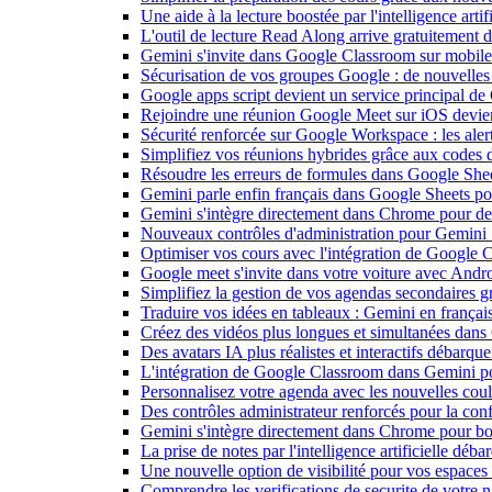
Une aide à la lecture boostée par l'intelligence art
L'outil de lecture Read Along arrive gratuitement
Gemini s'invite dans Google Classroom sur mobile et
Sécurisation de vos groupes Google : de nouvelles c
Google apps script devient un service principal de
Rejoindre une réunion Google Meet sur iOS devient
Sécurité renforcée sur Google Workspace : les alerte
Simplifiez vos réunions hybrides grâce aux codes 
Résoudre les erreurs de formules dans Google She
Gemini parle enfin français dans Google Sheets pou
Gemini s'intègre directement dans Chrome pour de 
Nouveaux contrôles d'administration pour Gemini : 
Optimiser vos cours avec l'intégration de Google
Google meet s'invite dans votre voiture avec Andr
Simplifiez la gestion de vos agendas secondaires 
Traduire vos idées en tableaux : Gemini en frança
Créez des vidéos plus longues et simultanées dan
Des avatars IA plus réalistes et interactifs débarq
L'intégration de Google Classroom dans Gemini po
Personnalisez votre agenda avec les nouvelles cou
Des contrôles administrateur renforcés pour la con
Gemini s'intègre directement dans Chrome pour boo
La prise de notes par l'intelligence artificielle dé
Une nouvelle option de visibilité pour vos espace
Comprendre les verifications de securite de votre n