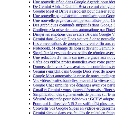
Une nouvelle icône dans Google Agenda pour identi
De Gemini Alpha à Gemini Beta : ce qui change 
Google Meet et Drive s'associent pour classer aut
Une nouvelle page d'accueil centralisée pour Goog
Une nouvelle page d'accueil personnalisée pour 
Des graphiques combinés simplifiés dans Google S
Configurez la prise de notes automatique par l'inte
Diriger les émotions des avatars IA dans Google Vi
Gemini dans Google Docs s'ouvre à onze nouvelle
Les conversations de groupe s'ouvrent enfin aux c
NotebookLM change de nom et devient Gemini N
Simplifiez la gestion de vos salles de réunion ave
Une redaction d'e-mails sur mesure grace aux nouv
Créez des vidéos professionnelles avec votre pro
Donnez de la voix à vos avatars : le contrôle des 
Gemini s'enrichit dans Google Docs avec de nouvel
Google Meet automatise la prise de notes intellige
Vos vidéos professionnelles passent à la vitesse 
Google Chat simplifie vos échanges avec vos parte
Gmail et Gemini : vous pouvez désormais affiner v
Simplification des signalements de pannes sur le 
Sécurité renforcée pour Windows : GCPW adopte d
Pourquoi la directive NIS 2 ne suffit déjà plus aux 
Convertir vos Google Slides en vidéos est désorma
Gemini s'invite dans vos feuilles de calcul en fran