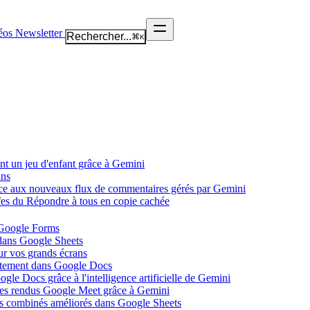
éos
Newsletter
Rechercher...
⌘
K
nt un jeu d'enfant grâce à Gemini
ans
âce aux nouveaux flux de commentaires gérés par Gemini
ffes du Répondre à tous en copie cachée
 Google Forms
 dans Google Sheets
ur vos grands écrans
ectement dans Google Docs
gle Docs grâce à l'intelligence artificielle de Gemini
tes rendus Google Meet grâce à Gemini
ues combinés améliorés dans Google Sheets