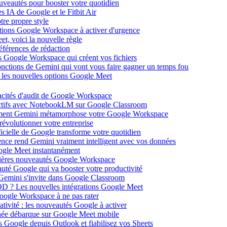
ouveautés pour booster votre quotidien
s IA de Google et le Fitbit Air
tre propre style
ations Google Workspace à activer d'urgence
et, voici la nouvelle règle
éférences de rédaction
 Google Workspace qui créent vos fichiers
 fonctions de Gemini qui vont vous faire gagner un temps fou
c les nouvelles options Google Meet
acités d'audit de Google Workspace
actifs avec NotebookLM sur Google Classroom
comment Gemini métamorphose votre Google Workspace
volutionner votre entreprise
ificielle de Google transforme votre quotidien
gence rend Gemini vraiment intelligent avec vos données
oogle Meet instantanément
rnières nouveautés Google Workspace
uté Google qui va booster votre productivité
 Gemini s'invite dans Google Classroom
YOD ? Les nouvelles intégrations Google Meet
oogle Workspace à ne pas rater
ativité : les nouveautés Google à activer
ntanée débarque sur Google Meet mobile
es Google depuis Outlook et fiabilisez vos Sheets