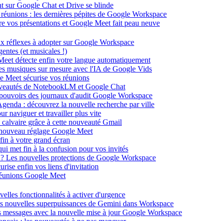
ent sur Google Chat et Drive se blinde
 réunions : les dernières pépites de Google Workspace
énère vos présentations et Google Meet fait peau neuve
ux réflexes à adopter sur Google Workspace
entes (et musicales !)
 Meet détecte enfin votre langue automatiquement
des musiques sur mesure avec l'IA de Google Vids
le Meet sécurise vos réunions
ouveautés de NotebookLM et Google Chat
-pouvoirs des journaux d'audit Google Workspace
Agenda : découvrez la nouvelle recherche par ville
 naviguer et travailler plus vite
 calvaire grâce à cette nouveauté Gmail
le nouveau réglage Google Meet
fin à votre grand écran
i met fin à la confusion pour vos invités
té ? Les nouvelles protections de Google Workspace
rise enfin vos liens d'invitation
s réunions Google Meet
velles fonctionnalités à activer d'urgence
les nouvelles superpuissances de Gemini dans Workspace
s messages avec la nouvelle mise à jour Google Workspace