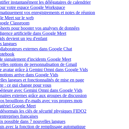
fier instantanément les délégataires de calendrier
pour votre espace Google Workspace
omatiquement vos enregistrements et notes de réunion
le Meet sur le web
Google Classroom
heets pour booster vos analyses de données
lligence artificielle dans Google Meet
ds devient un jeu d'enfant
s langues
ollaborateurs externes dans Google Chat
otebook
c le signalement d'incidents Google Meet
elles options de personnalisation de Gmail
pre avatar grâce à Gemini Omni dans Google Vids
émotions arrive dans Google Vids
les langues et fonctionnalités de mise en page
nte : ce qui change pour vous
supérieure avec Gemini Omni dans Google Vids
naires externes grâce aux groupes de discussion
os brouillons d'e-mails avec vos propres mots
matériel Google Meet
ésormais les clés de sécurité physiques FIDO2
entreprises françaises
is possible dans 7 nouvelles langues
çais avec la fonction de remplissage automatique