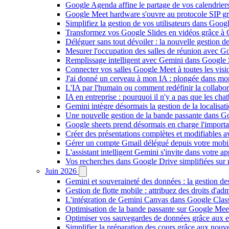
Google Agenda affine le partage de vos calendriers 
Google Meet hardware s'ouvre au protocole SIP gr
Simplifiez la gestion de vos utilisateurs dans Go
Transformez vos Google Slides en vidéos grâce à 
Déléguer sans tout dévoiler : la nouvelle gestion 
Mesurer l'occupation des salles de réunion avec Go
Remplissage intelligent avec Gemini dans Google S
Connecter vos salles Google Meet à toutes les vis
J'ai donné un cerveau à mon IA : plongée dans m
L'IA par l'humain ou comment redéfinir la collaborat
IA en entreprise : pourquoi il n'y a pas que les cha
Gemini intègre désormais la gestion de la localisat
Une nouvelle gestion de la bande passante dans G
Google sheets prend désormais en charge l'import
Créer des présentations complètes et modifiables 
Gérer un compte Gmail délégué depuis votre mobile
L'assistant intelligent Gemini s'invite dans votre 
Vos recherches dans Google Drive simplifiées sur mob
Juin 2026
Gemini et souveraineté des données : la gestion d
Gestion de flotte mobile : attribuez des droits d'a
L'intégration de Gemini Canvas dans Google Class
Optimisation de la bande passante sur Google Meet 
Optimiser vos sauvegardes de données grâce aux 
Simplifier la préparation des cours grâce aux no