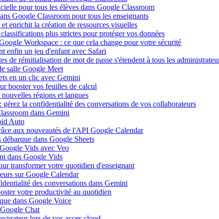
ificielle pour tous les élèves dans Google Classroom
 dans Google Classroom pour tous les enseignants
 enrichit la création de ressources visuelles
lassifications plus strictes pour protéger vos données
 Google Workspace : ce que cela change pour votre sécurité
 enfin un jeu d'enfant avec Safari
s de réinitialisation de mot de passe s'étendent à tous les administrateu
de salle Google Meet
ets en un clic avec Gemini
r booster vos feuilles de calcul
nouvelles régions et langues
gérez la confidentialité des conversations de vos collaborateurs
 Classroom dans Gemini
oid Auto
grâce aux nouveautés de l'API Google Calendar
is débarque dans Google Sheets
s Google Vids avec Veo
uent dans Google Vids
ur transformer votre quotidien d'enseignant
leurs sur Google Calendar
fidentialité des conversations dans Gemini
ster votre productivité au quotidien
barque dans Google Voice
s Google Chat
avigateur lors de vos acces cloud