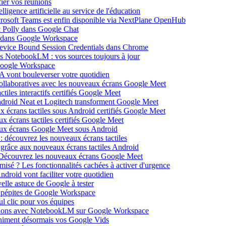
ier vos réunions
igence artificielle au service de l'éducation
icrosoft Teams est enfin disponible via NextPlane OpenHub
c Polly dans Google Chat
e dans Google Workspace
Device Bound Session Credentials dans Chrome
s NotebookLM : vos sources toujours à jour
 Google Workspace
 vont bouleverser votre quotidien
ollaboratives avec les nouveaux écrans Google Meet
tiles interactifs certifiés Google Meet
Android Neat et Logitech transforment Google Meet
x écrans tactiles sous Android certifiés Google Meet
x écrans tactiles certifiés Google Meet
aux écrans Google Meet sous Android
: découvrez les nouveaux écrans tactiles
 grâce aux nouveaux écrans tactiles Android
Découvrez les nouveaux écrans Google Meet
isé ? Les fonctionnalités cachées à activer d'urgence
oid vont faciliter votre quotidien
elle astuce de Google à tester
 pépites de Google Workspace
l clic pour vos équipes
sations avec NotebookLM sur Google Workspace
 animent désormais vos Google Vids