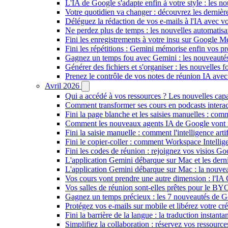
L'IA de Google s'adapte enfin à votre style : les n
Votre quotidien va changer : découvrez les dernière
Déléguez la rédaction de vos e-mails à l'IA avec vo
Ne perdez plus de temps : les nouvelles automatis
Fini les enregistrements à votre insu sur Google Me
Fini les répétitions : Gemini mémorise enfin vos pr
Gagnez un temps fou avec Gemini : les nouveautés
Générer des fichiers et s'organiser : les nouvelles
Prenez le contrôle de vos notes de réunion IA ave
Avril 2026
Qui a accédé à vos ressources ? Les nouvelles cap
Comment transformer ses cours en podcasts inter
Fini la page blanche et les saisies manuelles : 
Comment les nouveaux agents IA de Google vont ré
Fini la saisie manuelle : comment l'intelligence art
Fini le copier-coller : comment Workspace Intelli
Fini les codes de réunion : rejoignez vos visios G
L'application Gemini débarque sur Mac et les de
L'application Gemini débarque sur Mac : la nouvea
Vos cours vont prendre une autre dimension : l'IA
Vos salles de réunion sont-elles prêtes pour le B
Gagnez un temps précieux : les 7 nouveautés de G
Protégez vos e-mails sur mobile et libérez votre cré
Fini la barrière de la langue : la traduction insta
Simplifiez la collaboration : réservez vos ressourc