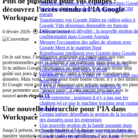
Plus de puissance pour vos équipes :
Simplifiez la gestion de vos utilisateurs dans Goog
découvrez l'accès étendu à l'IA Google
Workspace grâce au support du protocole SCIM
entrant
Workspace
Transformez vos Google Slides en vidéos grâce à
Google Vids désormais disponible en français
Déléguer sans tout dévoiler : la nouvelle gestion de
6 février 2026
·
⏱️ 4 min de lecture
confidentialité dans Google Agenda
Mesurer l'occupation des salles de réunion avec
Google Meet et le matériel Neat
Remplissage intelligent avec Gemini dans Google
On le sait tous, l’intelligence artificielle est entrée dans nos vies
Sheets s'ouvre à 11 nouvelles langues
professionnelles avec la subtilité d’un bulldozer, mais pour le meilleur 
Connecter vos salles Google Meet à toutes les
Si tu utilises Google Workspace au quotidien, tu as sans doute déjà
visioconférences SIP grâce à Pexip
goûté aux joies de
Gemini
pour t’aider à rédiger ou à analyser des
J'ai donné un cerveau à mon IA : plongée dans mo
données. Mais voilà, comme pour toute bonne chose, il y a des limites
brain OKF
Et Google vient tout juste d’annoncer une refonte majeure de ses plan
L'IA par l'humain ou comment redéfinir la
pour permettre aux “power users” d’aller encore plus loin avec le
collaboration avec l'intelligence artificielle
nouvel
accès étendu
IA
.
IA en entreprise : pourquoi il n'y a pas que les
chatbots (et ce que le machine learning peut vraim
Une nouvelle hiérarchie pour l’IA dans
t'apporter)
Gemini intègre désormais la gestion de la localisat
Workspace
des données pour les entreprises
Une nouvelle gestion de la bande passante dans
Jusqu’à présent, les fonctionnalités d’IA étaient souvent incluses de
Google Meet pour optimiser vos visioconférences
manière standard ou via des add-ons spécifiques. Face à une demande
Google sheets prend désormais en charge