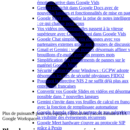
émotions arrive dans Google Vids
Gemini s'enrichit dans Google Docs avec de
nouvelles langues et fonctionnalités de mise en pa
Google Meet automatise la prise de notes intelligen
: ce qui change pour vous
Vos vidéos professionnelles passent à la vitesse
supérieure avec Gemini Omni dans Google Vids
Google Chat simplifie vos échanges avec vos
partenaires externes grâce aux groupes de discussi
Gmail et Gemini : vous pouvez désormais affiner 
brouillons d'e-mails avec vos propres mots
Simplification des signalements de pannes sur le
matériel Google Meet
Sécurité renforcée pour Windows : GCPW adopte
désormais les clés de sécurité physiques FIDO2
Pourquoi la directive NIS 2 ne suffit déjà plus aux
entreprises françaises
Convertir vos Google Slides en vidéos est désorma
possible dans 7 nouvelles langues
Gemini s'invite dans vos feuilles de calcul en franç
avec la fonction de remplissage automatique
Google Agenda affine le partage de vos calendriers
Plus de puissance pour vos équipes : découvrez l'accès étendu à l'IA
la visibilité des événements récurrents
Google Workspace
Google Meet hardware s'ouvre au protocole SIP
grâce à Pexip