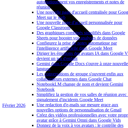
automatiquement vos enregistrements et notes de
réunion
Une nouvelle page d'accueil centralisée pour Goog
Meet sur le web
Une nouvelle page d'accueil personnalisée pour
Google Classroom
Des graphiques combinés simplifiés dans Google
Sheets pour booster vos analyses de données
Configurez la prise de notes automatique par
l'intelligence artificielle dans Google Meet
Diriger les émotions des avatars IA dans Google V
devient un jeu d'enfant
Gemini dans Google Docs s'ouvre à onze nouvelle
langues
Les conversations de groupe s'ouvrent enfin aux
collaborateurs externes dans Google Chat
NotebookLM change de nom et devient Gemini
Notebook
Simplifiez la gestion de vos salles de réunion avec 
signalement d'incidents Google Meet
Une redaction d'e-mails sur mesure grace aux
Février 2026
nouvelles options de personnalisation de Gmail
Créez des vidéos professionnelles avec votre propr
avatar grâce à Gemini Omni dans Google Vids
Donnez de la voix à vos avatars : le contrôle des