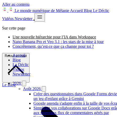
Aller au contenu
Le monde numérique de Mélanie
Accueil
Blog
Le Déclic
Vidéos
Newsletter
Sur cette page
Une nouvelle hiérarchie pour l’IA dans Workspace
Nano Banana Pro et Veo 3.1 : les stars de la mise à jour
Concrètement, qu’est-ce que ça change pour toi ?
Accueil
Retour en haut
Blog
Le Déclic
Vidéos
Newsletter
2026
Le Blog
Août 2026
Créer des questionnaires dans Google Forms devie
un jeu d'enfant grâce à Gemini
Google agenda s'adapte enfin à la taille de vos écr
Simplifiez vos collaborations sur Google Docs grâ
aux nouveaux flux de commentaires gérés par