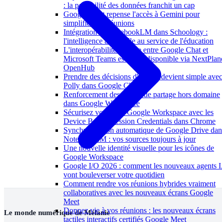
: la portabilité des données franchit un cap
Google Meet repense l'accès à Gemini pour
simplifier vos réunions
Intégration de NotebookLM dans Schoology :
l'intelligence artificielle au service de l'éducation
L'interopérabilité externe entre Google Chat et
Microsoft Teams est enfin disponible via NextPlan
OpenHub
Prendre des décisions d'équipe devient simple ave
Polly dans Google Chat
Renforcement des alertes de partage hors domaine
dans Google Workspace
Sécurisez vos accès Google Workspace avec les
Device Bound Session Credentials dans Chrome
Synchronisation automatique de Google Drive dan
NotebookLM : vos sources toujours à jour
Une nouvelle identité visuelle pour les icônes de
Google Workspace
Google I/O 2026 : comment les nouveaux agents 
vont bouleverser votre quotidien
Comment rendre vos réunions hybrides vraiment
collaboratives avec les nouveaux écrans Google
Meet
Donnez vie à vos réunions : les nouveaux écrans
Le monde numérique de Mélanie
tactiles interactifs certifiés Google Meet