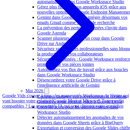
automatisations dans Google Workspace Studio
Gérez plus finement vos appareils iOS grâce aux
nouvelles options de Google Endpoint Manageme
Gemini dans Google Drive intègre désormais vos
emails Gmail comme sources de recherche
La prévention des pertes de données s'invite dans
Google Agenda
Scanner plusieurs pages d'un coup dans Google
Drive sur Android
Sécurisez vos données professionnelles sans bloqu
la productivité de vos collaborateurs
Sécurité des données : Google Workspace renforce
protection de vos pièces jointes
Automatisez vos flux de travail grâce aux boucles
dans Google Workspace Studio
Désencombrez votre Google Drive grâce à
l'intelligence artificielle de Gemini
Mai 2026
Google Vids s'ouvre à tous : les nouveautés Workspace de février qui
Comment partager vos conversations et créations
vont booster votre créativité
Google Meet et Microsoft Teams enfin
Gemini en toute sécurité grâce à Google Drive
compatibles ? Les nouveautés IA qui vont changer votre quotidien
Contrôle accru pour les administrateurs dans
Workspace Studio
Détecter automatiquement les anomalies de vos
données dans Google Sheets grâce à BigQuery
Exportation et conversion des Google Slides chiffr