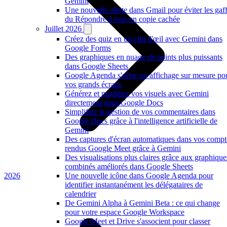
Gemini
Une nouvelle alerte dans Gmail pour éviter les gaf
du Répondre à tous en copie cachée
Juillet 2026
Créez des quiz en un clin d'œil avec Gemini dans
Google Forms
Des graphiques en nuage de points plus puissants
dans Google Sheets
Google Agenda s'offre un affichage sur mesure po
vos grands écrans
Générez et modifiez vos visuels avec Gemini
directement dans Google Docs
Simplifiez la gestion de vos commentaires dans
Google Docs grâce à l'intelligence artificielle de
Gemini
Des captures d'écran automatiques dans vos compt
rendus Google Meet grâce à Gemini
Des visualisations plus claires grâce aux graphique
combinés améliorés dans Google Sheets
2026
Une nouvelle icône dans Google Agenda pour
identifier instantanément les délégataires de
calendrier
De Gemini Alpha à Gemini Beta : ce qui change
pour votre espace Google Workspace
Google Meet et Drive s'associent pour classer