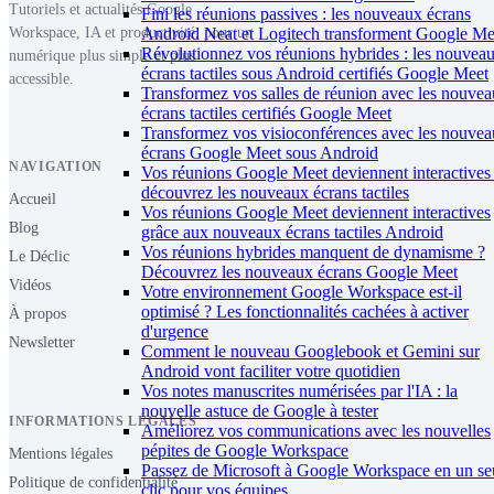
Tutoriels et actualités Google
Fini les réunions passives : les nouveaux écrans
Android Neat et Logitech transforment Google Me
Workspace, IA et productivité, pour un
Révolutionnez vos réunions hybrides : les nouvea
numérique plus simple et plus
écrans tactiles sous Android certifiés Google Meet
accessible.
Transformez vos salles de réunion avec les nouve
écrans tactiles certifiés Google Meet
Transformez vos visioconférences avec les nouve
écrans Google Meet sous Android
NAVIGATION
Vos réunions Google Meet deviennent interactives 
découvrez les nouveaux écrans tactiles
Accueil
Vos réunions Google Meet deviennent interactives
Blog
grâce aux nouveaux écrans tactiles Android
Vos réunions hybrides manquent de dynamisme ?
Le Déclic
Découvrez les nouveaux écrans Google Meet
Vidéos
Votre environnement Google Workspace est-il
optimisé ? Les fonctionnalités cachées à activer
À propos
d'urgence
Newsletter
Comment le nouveau Googlebook et Gemini sur
Android vont faciliter votre quotidien
Vos notes manuscrites numérisées par l'IA : la
nouvelle astuce de Google à tester
INFORMATIONS LÉGALES
Améliorez vos communications avec les nouvelles
pépites de Google Workspace
Mentions légales
Passez de Microsoft à Google Workspace en un se
Politique de confidentialité
clic pour vos équipes