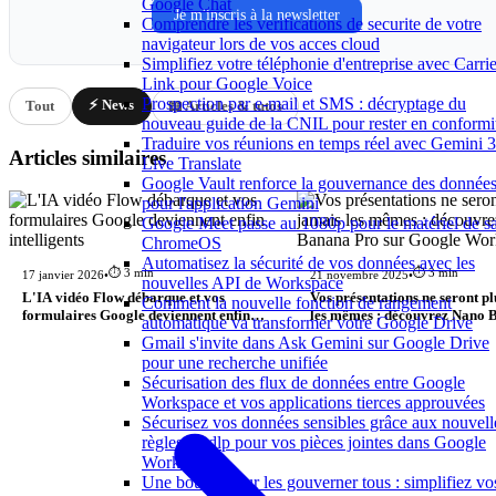
Google Chat
Je m'inscris à la newsletter
Comprendre les verifications de securite de votre
navigateur lors de vos acces cloud
Simplifiez votre téléphonie d'entreprise avec Carrie
Link pour Google Voice
Prospection par e-mail et SMS : décryptage du
⚡ News
Tout
📖 Articles & tutos
nouveau guide de la CNIL pour rester en conformi
Traduire vos réunions en temps réel avec Gemini 3
Articles similaires
Live Translate
Google Vault renforce la gouvernance des donnée
pour l'application Gemini
Google Meet passe au 1080p pour le matériel de sa
ChromeOS
Automatisez la sécurité de vos données avec les
⏱️ 3 min
⏱️ 3 min
17 janvier 2026
•
21 novembre 2025
•
nouvelles API de Workspace
L'IA vidéo Flow débarque et vos
Vos présentations ne seront p
Comment la nouvelle fonction de rangement
formulaires Google deviennent enfin
les mêmes : découvrez Nano 
automatique va transformer votre Google Drive
intelligents
sur Google Workspace
Gmail s'invite dans Ask Gemini sur Google Drive
pour une recherche unifiée
Sécurisation des flux de données entre Google
Workspace et vos applications tierces approuvées
Sécurisez vos données sensibles grâce aux nouvell
règles de dlp pour vos pièces jointes dans Google
Workspace
Une boucle pour les gouverner tous : simplifiez vo