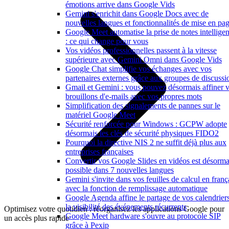
émotions arrive dans Google Vids
Gemini s'enrichit dans Google Docs avec de
nouvelles langues et fonctionnalités de mise en pa
Google Meet automatise la prise de notes intelligen
: ce qui change pour vous
Vos vidéos professionnelles passent à la vitesse
supérieure avec Gemini Omni dans Google Vids
Google Chat simplifie vos échanges avec vos
partenaires externes grâce aux groupes de discussi
Gmail et Gemini : vous pouvez désormais affiner 
brouillons d'e-mails avec vos propres mots
Simplification des signalements de pannes sur le
matériel Google Meet
Sécurité renforcée pour Windows : GCPW adopte
désormais les clés de sécurité physiques FIDO2
Pourquoi la directive NIS 2 ne suffit déjà plus aux
entreprises françaises
Convertir vos Google Slides en vidéos est désorma
possible dans 7 nouvelles langues
Gemini s'invite dans vos feuilles de calcul en franç
avec la fonction de remplissage automatique
Google Agenda affine le partage de vos calendriers
la visibilité des événements récurrents
Optimisez votre quotidien : réorganisez les applications Google pour
Google Meet hardware s'ouvre au protocole SIP
un accès plus rapide
grâce à Pexip