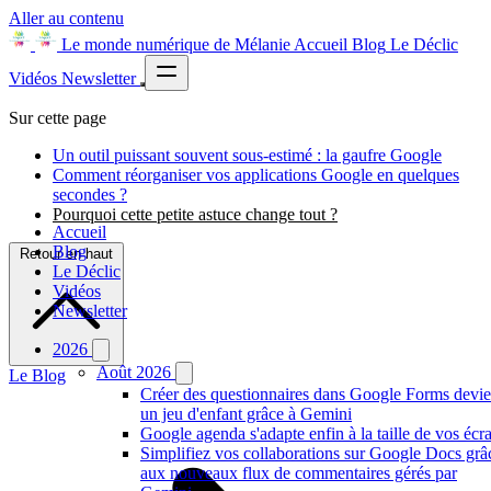
Aller au contenu
Le monde numérique de Mélanie
Accueil
Blog
Le Déclic
Vidéos
Newsletter
Sur cette page
Un outil puissant souvent sous-estimé : la gaufre Google
Comment réorganiser vos applications Google en quelques
secondes ?
Pourquoi cette petite astuce change tout ?
Accueil
Blog
Retour en haut
Le Déclic
Vidéos
Newsletter
2026
Août 2026
Le Blog
Créer des questionnaires dans Google Forms devie
un jeu d'enfant grâce à Gemini
Google agenda s'adapte enfin à la taille de vos écr
Simplifiez vos collaborations sur Google Docs grâ
aux nouveaux flux de commentaires gérés par