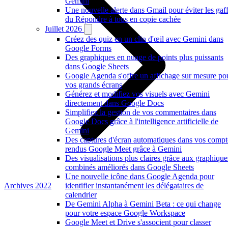
Gemini
Une nouvelle alerte dans Gmail pour éviter les gaf
du Répondre à tous en copie cachée
Juillet 2026
Créez des quiz en un clin d'œil avec Gemini dans
Google Forms
Des graphiques en nuage de points plus puissants
dans Google Sheets
Google Agenda s'offre un affichage sur mesure po
vos grands écrans
Générez et modifiez vos visuels avec Gemini
directement dans Google Docs
Simplifiez la gestion de vos commentaires dans
Google Docs grâce à l'intelligence artificielle de
Gemini
Des captures d'écran automatiques dans vos compt
rendus Google Meet grâce à Gemini
Des visualisations plus claires grâce aux graphique
combinés améliorés dans Google Sheets
Une nouvelle icône dans Google Agenda pour
Archives 2022
identifier instantanément les délégataires de
calendrier
De Gemini Alpha à Gemini Beta : ce qui change
pour votre espace Google Workspace
Google Meet et Drive s'associent pour classer