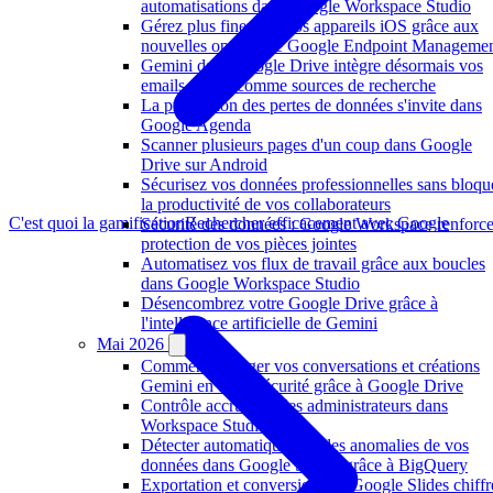
automatisations dans Google Workspace Studio
Gérez plus finement vos appareils iOS grâce aux
nouvelles options de Google Endpoint Manageme
Gemini dans Google Drive intègre désormais vos
emails Gmail comme sources de recherche
La prévention des pertes de données s'invite dans
Google Agenda
Scanner plusieurs pages d'un coup dans Google
Drive sur Android
Sécurisez vos données professionnelles sans bloqu
la productivité de vos collaborateurs
C'est quoi la gamification
Rechercher efficacement avec Google
Sécurité des données : Google Workspace renforce
protection de vos pièces jointes
Automatisez vos flux de travail grâce aux boucles
dans Google Workspace Studio
Désencombrez votre Google Drive grâce à
l'intelligence artificielle de Gemini
Mai 2026
Comment partager vos conversations et créations
Gemini en toute sécurité grâce à Google Drive
Contrôle accru pour les administrateurs dans
Workspace Studio
Détecter automatiquement les anomalies de vos
données dans Google Sheets grâce à BigQuery
Exportation et conversion des Google Slides chiffr