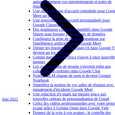
automatiquement vos enregistrements et notes de
réunion
Une nouvelle page d'accueil centralisée pour Goog
Meet sur le web
Une nouvelle page d'accueil personnalisée pour
Google Classroom
Des graphiques combinés simplifiés dans Google
Sheets pour booster vos analyses de données
Configurez la prise de notes automatique par
l'intelligence artificielle dans Google Meet
Diriger les émotions des avatars IA dans Google V
devient un jeu d'enfant
Gemini dans Google Docs s'ouvre à onze nouvelle
langues
Les conversations de groupe s'ouvrent enfin aux
collaborateurs externes dans Google Chat
NotebookLM change de nom et devient Gemini
Notebook
Simplifiez la gestion de vos salles de réunion avec 
signalement d'incidents Google Meet
Une redaction d'e-mails sur mesure grace aux
nouvelles options de personnalisation de Gmail
Juin 2022
Créez des vidéos professionnelles avec votre propr
avatar grâce à Gemini Omni dans Google Vids
Donnez de la voix à vos avatars : le contrôle des