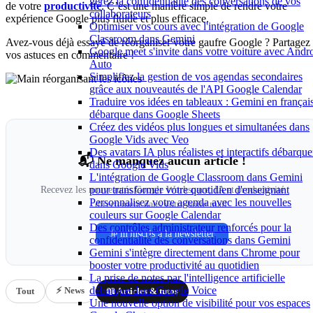
gérez la confidentialité des conversations de vos
de votre
productivité
. C’est une manière simple de rendre votre
collaborateurs
expérience Google plus fluide et plus efficace.
Optimiser vos cours avec l'intégration de Google
Classroom dans Gemini
Avez-vous déjà essayé de réorganiser votre gaufre Google ? Partagez
Google meet s'invite dans votre voiture avec Andr
vos astuces en commentaire !
Auto
Simplifiez la gestion de vos agendas secondaires
grâce aux nouveautés de l'API Google Calendar
Traduire vos idées en tableaux : Gemini en françai
débarque dans Google Sheets
Créez des vidéos plus longues et simultanées dans
Google Vids avec Veo
Des avatars IA plus réalistes et interactifs débarque
📬 Ne manquez aucun article !
dans Google Vids
L'intégration de Google Classroom dans Gemini
pour transformer votre quotidien d'enseignant
Recevez les nouveautés Google Workspace, IA et productivité
Personnalisez votre agenda avec les nouvelles
directement dans votre boîte mail.
couleurs sur Google Calendar
Des contrôles administrateur renforcés pour la
Je m'inscris à la newsletter
confidentialité des conversations dans Gemini
Gemini s'intègre directement dans Chrome pour
booster votre productivité au quotidien
La prise de notes par l'intelligence artificielle
débarque dans Google Voice
⚡ News
Tout
📖 Articles & tutos
Une nouvelle option de visibilité pour vos espaces