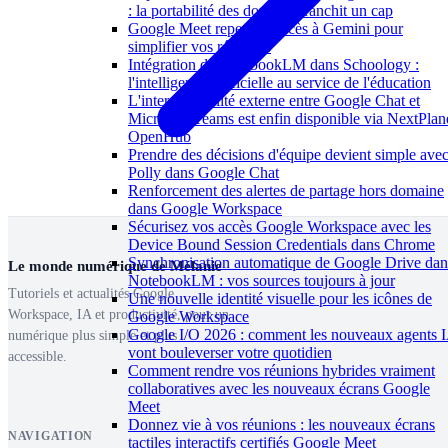
: la portabilité des données franchit un cap
Google Meet repense l'accès à Gemini pour
simplifier vos réunions
Intégration de NotebookLM dans Schoology :
l'intelligence artificielle au service de l'éducation
L'interopérabilité externe entre Google Chat et
Microsoft Teams est enfin disponible via NextPlan
OpenHub
Prendre des décisions d'équipe devient simple ave
Polly dans Google Chat
Renforcement des alertes de partage hors domaine
dans Google Workspace
Sécurisez vos accès Google Workspace avec les
Device Bound Session Credentials dans Chrome
Synchronisation automatique de Google Drive dan
Le monde numérique de Mélanie
NotebookLM : vos sources toujours à jour
Tutoriels et actualités Google
Une nouvelle identité visuelle pour les icônes de
Workspace, IA et productivité, pour un
Google Workspace
Google I/O 2026 : comment les nouveaux agents 
numérique plus simple et plus
vont bouleverser votre quotidien
accessible.
Comment rendre vos réunions hybrides vraiment
collaboratives avec les nouveaux écrans Google
Meet
Donnez vie à vos réunions : les nouveaux écrans
NAVIGATION
tactiles interactifs certifiés Google Meet