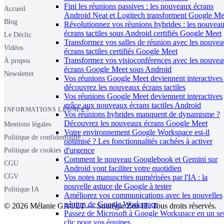
Fini les réunions passives : les nouveaux écrans
Accueil
Android Neat et Logitech transforment Google Me
Blog
Révolutionnez vos réunions hybrides : les nouvea
écrans tactiles sous Android certifiés Google Meet
Le Déclic
Transformez vos salles de réunion avec les nouve
Vidéos
écrans tactiles certifiés Google Meet
Transformez vos visioconférences avec les nouve
À propos
écrans Google Meet sous Android
Newsletter
Vos réunions Google Meet deviennent interactives 
découvrez les nouveaux écrans tactiles
Vos réunions Google Meet deviennent interactives
grâce aux nouveaux écrans tactiles Android
INFORMATIONS LÉGALES
Vos réunions hybrides manquent de dynamisme ?
Découvrez les nouveaux écrans Google Meet
Mentions légales
Votre environnement Google Workspace est-il
Politique de confidentialité
optimisé ? Les fonctionnalités cachées à activer
d'urgence
Politique de cookies
Comment le nouveau Googlebook et Gemini sur
CGU
Android vont faciliter votre quotidien
CGV
Vos notes manuscrites numérisées par l'IA : la
nouvelle astuce de Google à tester
Politique IA
Améliorez vos communications avec les nouvelles
pépites de Google Workspace
© 2026 Mélanie GAULT — Stratégie Zen IT. Tous droits réservés.
Passez de Microsoft à Google Workspace en un se
clic pour vos équipes