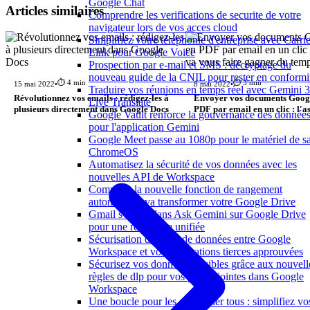
Google Chat
Articles similaires
Comprendre les verifications de securite de votre
navigateur lors de vos acces cloud
Simplifiez votre téléphonie d'entreprise avec Carrie
Link pour Google Voice
Prospection par e-mail et SMS : décryptage du
nouveau guide de la CNIL pour rester en conformi
⏱️ 4 min
⏱️ 3 min
15 mai 2022
•
8 mai 2022
•
Traduire vos réunions en temps réel avec Gemini 3
Révolutionnez vos emails : rédigez-les à
Envoyer vos documents Googl
Live Translate
plusieurs directement dans Google Docs
PDF par email en un clic : l'a
Google Vault renforce la gouvernance des donnée
vous faire gagner du temps
pour l'application Gemini
Google Meet passe au 1080p pour le matériel de sa
ChromeOS
Automatisez la sécurité de vos données avec les
nouvelles API de Workspace
Comment la nouvelle fonction de rangement
automatique va transformer votre Google Drive
Gmail s'invite dans Ask Gemini sur Google Drive
pour une recherche unifiée
Sécurisation des flux de données entre Google
Workspace et vos applications tierces approuvées
Sécurisez vos données sensibles grâce aux nouvell
règles de dlp pour vos pièces jointes dans Google
Workspace
Une boucle pour les gouverner tous : simplifiez vo