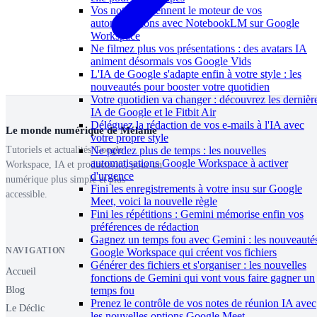
Vos notes deviennent le moteur de vos
automatisations avec NotebookLM sur Google
Workspace
Ne filmez plus vos présentations : des avatars IA
animent désormais vos Google Vids
L'IA de Google s'adapte enfin à votre style : les
nouveautés pour booster votre quotidien
Votre quotidien va changer : découvrez les dernièr
IA de Google et le Fitbit Air
Déléguez la rédaction de vos e-mails à l'IA avec
Le monde numérique de Mélanie
votre propre style
Tutoriels et actualités Google
Ne perdez plus de temps : les nouvelles
automatisations Google Workspace à activer
Workspace, IA et productivité, pour un
d'urgence
numérique plus simple et plus
Fini les enregistrements à votre insu sur Google
accessible.
Meet, voici la nouvelle règle
Fini les répétitions : Gemini mémorise enfin vos
préférences de rédaction
Gagnez un temps fou avec Gemini : les nouveauté
NAVIGATION
Google Workspace qui créent vos fichiers
Générer des fichiers et s'organiser : les nouvelles
Accueil
fonctions de Gemini qui vont vous faire gagner un
Blog
temps fou
Prenez le contrôle de vos notes de réunion IA avec
Le Déclic
les nouvelles options Google Meet