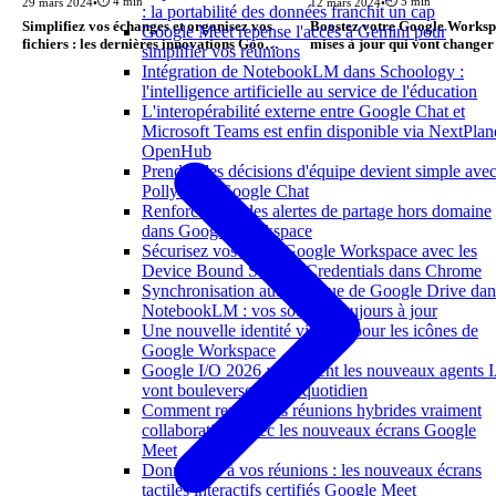
⏱️ 4 min
⏱️ 5 min
29 mars 2024
•
12 mars 2024
•
: la portabilité des données franchit un cap
Simplifiez vos échanges et organisez vos
Boostez votre Google Workspa
Google Meet repense l'accès à Gemini pour
fichiers : les dernières innovations Google
mises à jour qui vont changer
simplifier vos réunions
Workspace
de travailler
Intégration de NotebookLM dans Schoology :
l'intelligence artificielle au service de l'éducation
L'interopérabilité externe entre Google Chat et
Microsoft Teams est enfin disponible via NextPlan
OpenHub
Prendre des décisions d'équipe devient simple ave
Polly dans Google Chat
Renforcement des alertes de partage hors domaine
dans Google Workspace
Sécurisez vos accès Google Workspace avec les
Device Bound Session Credentials dans Chrome
Synchronisation automatique de Google Drive dan
NotebookLM : vos sources toujours à jour
Une nouvelle identité visuelle pour les icônes de
Google Workspace
Google I/O 2026 : comment les nouveaux agents 
vont bouleverser votre quotidien
Comment rendre vos réunions hybrides vraiment
collaboratives avec les nouveaux écrans Google
Meet
Donnez vie à vos réunions : les nouveaux écrans
tactiles interactifs certifiés Google Meet