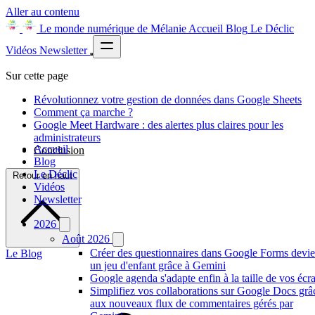
Aller au contenu
Le monde numérique de Mélanie
Accueil
Blog
Le Déclic
Vidéos
Newsletter
Sur cette page
Révolutionnez votre gestion de données dans Google Sheets
Comment ça marche ?
Google Meet Hardware : des alertes plus claires pour les
administrateurs
Accueil
Conclusion
Blog
Le Déclic
Retour en haut
Vidéos
Newsletter
2026
Août 2026
Créer des questionnaires dans Google Forms devie
Le Blog
un jeu d'enfant grâce à Gemini
Google agenda s'adapte enfin à la taille de vos écr
Simplifiez vos collaborations sur Google Docs grâ
aux nouveaux flux de commentaires gérés par