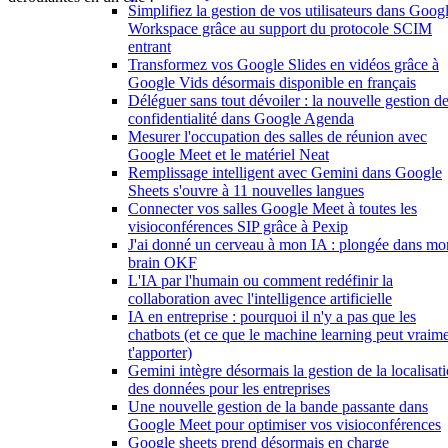
Simplifiez la gestion de vos utilisateurs dans Goog
Workspace grâce au support du protocole SCIM
entrant
Transformez vos Google Slides en vidéos grâce à
Google Vids désormais disponible en français
Déléguer sans tout dévoiler : la nouvelle gestion de
confidentialité dans Google Agenda
Mesurer l'occupation des salles de réunion avec
Google Meet et le matériel Neat
Remplissage intelligent avec Gemini dans Google
Sheets s'ouvre à 11 nouvelles langues
Connecter vos salles Google Meet à toutes les
visioconférences SIP grâce à Pexip
J'ai donné un cerveau à mon IA : plongée dans mo
brain OKF
L'IA par l'humain ou comment redéfinir la
collaboration avec l'intelligence artificielle
IA en entreprise : pourquoi il n'y a pas que les
chatbots (et ce que le machine learning peut vraim
t'apporter)
Gemini intègre désormais la gestion de la localisat
des données pour les entreprises
Une nouvelle gestion de la bande passante dans
Google Meet pour optimiser vos visioconférences
Google sheets prend désormais en charge