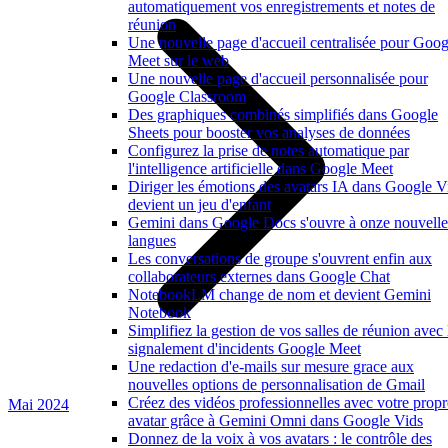
automatiquement vos enregistrements et notes de
réunion
Une nouvelle page d'accueil centralisée pour Goog
Meet sur le web
Une nouvelle page d'accueil personnalisée pour
Google Classroom
Des graphiques combinés simplifiés dans Google
Sheets pour booster vos analyses de données
Configurez la prise de notes automatique par
l'intelligence artificielle dans Google Meet
Diriger les émotions des avatars IA dans Google V
devient un jeu d'enfant
Gemini dans Google Docs s'ouvre à onze nouvelle
langues
Les conversations de groupe s'ouvrent enfin aux
collaborateurs externes dans Google Chat
NotebookLM change de nom et devient Gemini
Notebook
Simplifiez la gestion de vos salles de réunion avec 
signalement d'incidents Google Meet
Une redaction d'e-mails sur mesure grace aux
nouvelles options de personnalisation de Gmail
Créez des vidéos professionnelles avec votre propr
Mai 2024
avatar grâce à Gemini Omni dans Google Vids
Donnez de la voix à vos avatars : le contrôle des