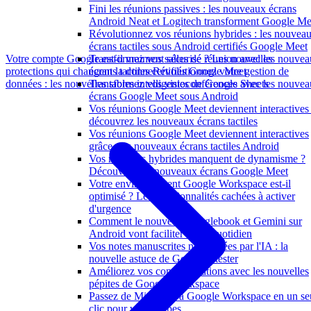
Fini les réunions passives : les nouveaux écrans
Android Neat et Logitech transforment Google Me
Révolutionnez vos réunions hybrides : les nouvea
écrans tactiles sous Android certifiés Google Meet
Votre compte Google est-il vraiment sécurisé ? Les nouvelles
Transformez vos salles de réunion avec les nouve
protections qui changent la donne
Révolutionnez votre gestion de
écrans tactiles certifiés Google Meet
données : les nouvelles tables intelligentes de Google Sheets
Transformez vos visioconférences avec les nouve
écrans Google Meet sous Android
Vos réunions Google Meet deviennent interactives 
découvrez les nouveaux écrans tactiles
Vos réunions Google Meet deviennent interactives
grâce aux nouveaux écrans tactiles Android
Vos réunions hybrides manquent de dynamisme ?
Découvrez les nouveaux écrans Google Meet
Votre environnement Google Workspace est-il
optimisé ? Les fonctionnalités cachées à activer
d'urgence
Comment le nouveau Googlebook et Gemini sur
Android vont faciliter votre quotidien
Vos notes manuscrites numérisées par l'IA : la
nouvelle astuce de Google à tester
Améliorez vos communications avec les nouvelles
pépites de Google Workspace
Passez de Microsoft à Google Workspace en un se
clic pour vos équipes