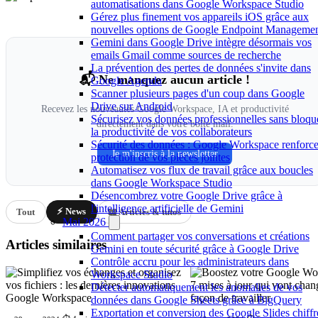
automatisations dans Google Workspace Studio
Gérez plus finement vos appareils iOS grâce aux
nouvelles options de Google Endpoint Manageme
Gemini dans Google Drive intègre désormais vos
emails Gmail comme sources de recherche
La prévention des pertes de données s'invite dans
📬 Ne manquez aucun article !
Google Agenda
Scanner plusieurs pages d'un coup dans Google
Drive sur Android
Recevez les nouveautés Google Workspace, IA et productivité
Sécurisez vos données professionnelles sans bloqu
directement dans votre boîte mail.
la productivité de vos collaborateurs
Sécurité des données : Google Workspace renforce
Je m'inscris à la newsletter
protection de vos pièces jointes
Automatisez vos flux de travail grâce aux boucles
dans Google Workspace Studio
Désencombrez votre Google Drive grâce à
l'intelligence artificielle de Gemini
⚡ News
Tout
📖 Articles & tutos
Mai 2026
Comment partager vos conversations et créations
Articles similaires
Gemini en toute sécurité grâce à Google Drive
Contrôle accru pour les administrateurs dans
Workspace Studio
Détecter automatiquement les anomalies de vos
données dans Google Sheets grâce à BigQuery
Exportation et conversion des Google Slides chiffr