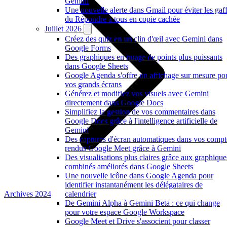
Gemini
Une nouvelle alerte dans Gmail pour éviter les gaf
du Répondre à tous en copie cachée
Juillet 2026
Créez des quiz en un clin d'œil avec Gemini dans
Google Forms
Des graphiques en nuage de points plus puissants
dans Google Sheets
Google Agenda s'offre un affichage sur mesure po
vos grands écrans
Générez et modifiez vos visuels avec Gemini
directement dans Google Docs
Simplifiez la gestion de vos commentaires dans
Google Docs grâce à l'intelligence artificielle de
Gemini
Des captures d'écran automatiques dans vos compt
rendus Google Meet grâce à Gemini
Des visualisations plus claires grâce aux graphique
combinés améliorés dans Google Sheets
Une nouvelle icône dans Google Agenda pour
identifier instantanément les délégataires de
Archives 2024
calendrier
De Gemini Alpha à Gemini Beta : ce qui change
pour votre espace Google Workspace
Google Meet et Drive s'associent pour classer