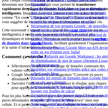
pour chaque cellule ou plage de données ! Google Sheets introduit
Classroom
désormais une fonctionnalité qui vous permet de
transformer
L'outil de lecture Read Along arrive gratuitement
rapidement des plages de données existantes en puces déroulante
dans Google Classroom pour tous les enseignants
intelligentes
. Imaginez avoir une colonne avec des statuts de projet
Gemini s'invite dans Google Classroom sur mobile
comme “En cours”, “En pause” et “Terminé” : Sheets va désormais
enrichit la création de ressources visuelles
vous suggérer de les convertir en puces déroulantes en un seul clic.
Sécurisation de vos groupes Google : de nouvelles
Cette nouveauté s’appuie sur la capacité des
smart chips
(ou puces
classifications plus strictes pour protéger vos donn
intelligentes) à rendre vos documents et feuilles de calcul plus
Google apps script devient un service principal de
dynamiques et interactifs. C’est une avancée majeure pour la
gestion
Google Workspace : ce que cela change pour votr
de données dans Google Sheets
, facilitant grandement l’organisation
sécurité
et la saisie d’informations structurées.
Rejoindre une réunion Google Meet sur iOS devie
enfin un jeu d'enfant avec Safari
Comment ça marche ?
Sécurité renforcée sur Google Workspace : les aler
de réinitialisation de mot de passe s'étendent à tous
les administrateurs
Sélectionnez simplement une plage de données contenant des
Simplifiez vos réunions hybrides grâce aux codes 
valeurs variées.
salle Google Meet
Google Sheets affichera une suggestion “Convertir en puces
Résoudre les erreurs de formules dans Google She
déroulantes”.
en un clic avec Gemini
Survolez l’indicateur pour prévisualiser le résultat, puis cliquez
Gemini parle enfin français dans Google Sheets po
pour appliquer la conversion. C’est aussi simple que ça !
booster vos feuilles de calcul
Gemini s'intègre directement dans Chrome pour de
Pour les plus habitués, sachez que vous pouvez toujours insérer des
nouvelles régions et langues
puces déroulantes en tapant “@” suivi de “dropdown” dans une
Nouveaux contrôles d'administration pour Gemini 
cellule. Et si jamais cette suggestion automatique ne vous convient pas