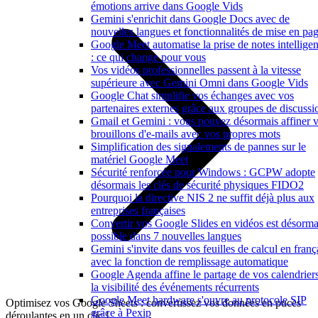
émotions arrive dans Google Vids
Gemini s'enrichit dans Google Docs avec de
nouvelles langues et fonctionnalités de mise en pa
Google Meet automatise la prise de notes intelligen
: ce qui change pour vous
Vos vidéos professionnelles passent à la vitesse
supérieure avec Gemini Omni dans Google Vids
Google Chat simplifie vos échanges avec vos
partenaires externes grâce aux groupes de discussi
Gmail et Gemini : vous pouvez désormais affiner 
brouillons d'e-mails avec vos propres mots
Simplification des signalements de pannes sur le
matériel Google Meet
Sécurité renforcée pour Windows : GCPW adopte
désormais les clés de sécurité physiques FIDO2
Pourquoi la directive NIS 2 ne suffit déjà plus aux
entreprises françaises
Convertir vos Google Slides en vidéos est désorma
possible dans 7 nouvelles langues
Gemini s'invite dans vos feuilles de calcul en franç
avec la fonction de remplissage automatique
Google Agenda affine le partage de vos calendriers
la visibilité des événements récurrents
Google Meet hardware s'ouvre au protocole SIP
Optimisez vos Google Sheets : convertissez vos données en puces
grâce à Pexip
déroulantes en un clic !