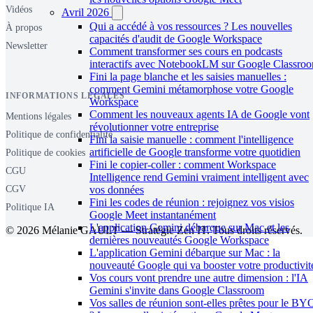
Vidéos
Avril 2026
Qui a accédé à vos ressources ? Les nouvelles
À propos
capacités d'audit de Google Workspace
Newsletter
Comment transformer ses cours en podcasts
interactifs avec NotebookLM sur Google Classro
Fini la page blanche et les saisies manuelles :
comment Gemini métamorphose votre Google
INFORMATIONS LÉGALES
Workspace
Comment les nouveaux agents IA de Google vont
Mentions légales
révolutionner votre entreprise
Politique de confidentialité
Fini la saisie manuelle : comment l'intelligence
artificielle de Google transforme votre quotidien
Politique de cookies
Fini le copier-coller : comment Workspace
CGU
Intelligence rend Gemini vraiment intelligent avec
CGV
vos données
Fini les codes de réunion : rejoignez vos visios
Politique IA
Google Meet instantanément
L'application Gemini débarque sur Mac et les
© 2026 Mélanie GAULT — Stratégie Zen IT. Tous droits réservés.
dernières nouveautés Google Workspace
L'application Gemini débarque sur Mac : la
nouveauté Google qui va booster votre productivit
Vos cours vont prendre une autre dimension : l'IA
Gemini s'invite dans Google Classroom
Vos salles de réunion sont-elles prêtes pour le B